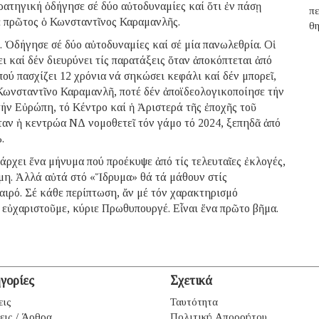
στρατηγική ὁδήγησε σέ δύο αὐτοδυναμίες καί ὅτι ἐν πάσῃ
π
ε πρῶτος ὁ Κωνσταντῖνος Καραμανλῆς.
θ
. Ὁδήγησε σέ δύο αὐτοδυναμίες καί σέ μία πανωλεθρία. Οἱ
ι καί δέν διευρύνει τίς παρατάξεις ὅταν ἀποκόπτεται ἀπό
ύ πασχίζει 12 χρόνια νά σηκώσει κεφάλι καί δέν μπορεῖ,
Κωνσταντῖνο Καραμανλῆ, ποτέ δέν ἀποϊδεολογικοποίησε τήν
ήν Εὐρώπη, τό Κέντρο καί ἡ Ἀριστερά τῆς ἐποχῆς τοῦ
ταν ἡ κεντρώα ΝΔ νομοθετεῖ τόν γάμο τό 2024, ξεπηδᾶ ἀπό
.
πάρχει ἕνα μήνυμα πού προέκυψε ἀπό τίς τελευταῖες ἐκλογές,
ναμη. Ἀλλά αὐτά στό «Ἵδρυμα» θά τά μάθουν στίς
αιρό. Σέ κάθε περίπτωση, ἄν μέ τόν χαρακτηρισμό
 εὐχαριστοῦμε, κύριε Πρωθυπουργέ. Εἶναι ἕνα πρῶτο βῆμα.
γορίες
Σχετικά
εις
Ταυτότητα
εις / Άρθρα
Πολιτική Απορρήτου