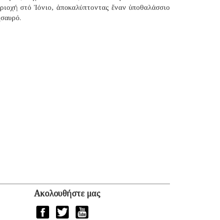
εριοχή στό Ἰόνιο, ἀποκαλύπτοντας ἕναν ὑποθαλάσσιο
ησαυρό.
Ακολουθήστε μας