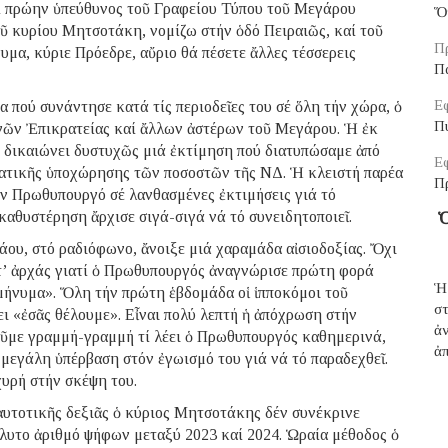
αί πρώην ὑπεύθυνος τοῦ Γραφείου Τύπου τοῦ Μεγάρου
Ὅ
ῦ κυρίου Μητσοτάκη, νομίζω στήν ὁδό Πειραιῶς, καί τοῦ
Π
νυμα, κύριε Πρόεδρε, αὔριο θά πέσετε ἄλλες τέσσερεις
Π
Εφ
πού συνάντησε κατά τίς περιοδεῖες του σέ ὅλη τήν χώρα, ὁ
Π
ργῶν Ἐπικρατείας καί ἄλλων ἀστέρων τοῦ Μεγάρου. Ἡ ἐκ
 δικαιώνει δυστυχῶς μιά ἐκτίμηση πού διατυπώσαμε ἀπό
Εφ
αματικῆς ὑποχώρησης τῶν ποσοστῶν τῆς ΝΔ. Ἡ κλειστή παρέα
Π
όν Πρωθυπουργό σέ λανθασμένες ἐκτιμήσεις γιά τό
αθυστέρηση ἄρχισε σιγά-σιγά νά τό συνειδητοποιεῖ.
Ὁ
άου, στό ραδιόφωνο, ἄνοιξε μιά χαραμάδα αἰσιοδοξίας. Ὄχι
ατ’ ἀρχάς γιατί ὁ Πρωθυπουργός ἀναγνώρισε πρώτη φορά
Ἡ
 μήνυμα». Ὅλη τήν πρώτη ἑβδομάδα οἱ ἱπποκόμοι τοῦ
σ
ι «ἐσᾶς θέλουμε». Εἶναι πολύ λεπτή ἡ ἀπόχρωση στήν
ἀ
ῦμε γραμμή-γραμμή τί λέει ὁ Πρωθυπουργός καθημερινά,
ἀπ
μεγάλη ὑπέρβαση στόν ἐγωισμό του γιά νά τό παραδεχθεῖ.
χυρή στήν σκέψη του.
αυτοτικῆς δεξιᾶς ὁ κύριος Μητσοτάκης δέν συνέκρινε
λυτο ἀριθμό ψήφων μεταξύ 2023 καί 2024. Ὡραία μέθοδος ὁ