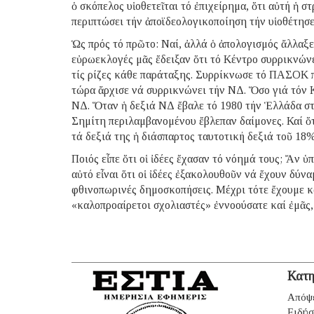
ὁ σκόπελος υἱοθετεῖται τό ἐπιχείρημα, ὅτι αὐτή ἡ 
περιπτώσει τήν ἀποϊδεολογικοποίηση τήν υἱοθέτησ
Ὡς πρός τό πρῶτο: Ναί, ἀλλά ὁ ἀπολογισμός ἄλλαξε
εὐρωεκλογές μᾶς ἔδειξαν ὅτι τό Κέντρο συρρικνώνε
τίς ρίζες κάθε παράταξης. Συρρίκνωσε τό ΠΑΣΟΚ πο
τώρα ἄρχισε νά συρρικνώνει τήν ΝΔ. Ὅσο γιά τόν 
ΝΔ. Ὅταν ἡ δεξιά ΝΔ ἔβαλε τό 1980 τήν Ἑλλάδα στ
Σημίτη περιλαμβανομένου ἔβλεπαν δαίμονες. Καί ὅ
τά δεξιά της ἡ διάσπαρτος ταυτοτική δεξιά τοῦ 18%
Ποιός εἶπε ὅτι οἱ ἰδέες ἔχασαν τό νόημά τους; Ἄν ὑ
αὐτό εἶναι ὅτι οἱ ἰδέες ἐξακολουθοῦν νά ἔχουν δύ
φθινοπωρινές δημοσκοπήσεις. Μέχρι τότε ἔχουμε κ
«καλοπροαίρετοι σχολιαστές» ἐννοούσατε καί ἐμᾶς,
Κατη
Απόψ
Ειδήσ