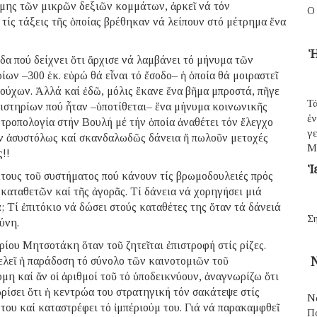
αμης τῶν μικρῶν δεξιῶν κομμάτων, ἀρκεῖ νά τόν
Ο
 τίς τάξεις τῆς ὁποίας βρέθηκαν νά λείπουν στό μέτρημα ἕνα
Ἡ
α πού δείχνει ὅτι ἄρχισε νά λαμβάνει τό μήνυμα τῶν
ν –300 ἑκ. εὐρώ θά εἶναι τό ἔσοδο– ἡ ὁποία θά μοιραστεῖ
ούχων. Ἀλλά καί ἐδῶ, μόλις ἔκανε ἕνα βῆμα μπροστά, πῆγε
Τά
ιστηρίων πού ἦταν –ὑποτίθεται– ἕνα μήνυμα κοινωνικῆς
ἐ
τροπολογία στήν Βουλή μέ τήν ὁποία ἀναθέτει τόν ἔλεγχο
γε
υν ἀσυστόλως καί σκανδαλωδῶς δάνεια ἤ πωλοῦν μετοχές
Μ
!!
Ἱ
κτους τοῦ συστήματος πού κάνουν τίς βρωμοδουλειές πρός
 καταθετῶν καί τῆς ἀγορᾶς. Τί δάνεια νά χορηγήσει μιά
ά; Τί ἐπιτόκιο νά δώσει στούς καταθέτες της ὅταν τά δάνειά
Ση
ύνη.
ρίου Μητσοτάκη ὅταν τοῦ ζητεῖται ἐπιστροφή στίς ρίζες.
ελεῖ ἡ παράδοση τό σύνολο τῶν καινοτομιῶν τοῦ
Ν
μη καί ἄν οἱ ἀριθμοί τοῦ τό ὑποδεικνύουν, ἀναγνωρίζω ὅτι
ίσει ὅτι ἡ κεντρώα του στρατηγική τόν σακάτεψε στίς
Ν
του καί καταστρέφει τό ἰμπέριούμ του. Γιά νά παρακαμφθεῖ
Π