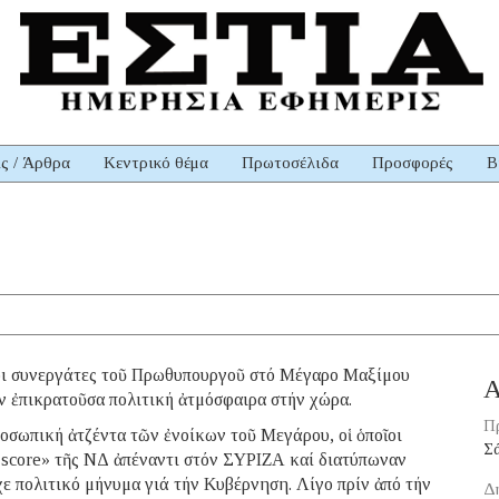
ις / Άρθρα
Κεντρικό θέμα
Πρωτοσέλιδα
Προσφορές
Β
οι συνεργάτες τοῦ Πρωθυπουργοῦ στό Μέγαρο Μαξίμου
Α
ν ἐπικρατοῦσα πολιτική ἀτμόσφαιρα στήν χώρα.
Π
οσωπική ἀτζέντα τῶν ἐνοίκων τοῦ Μεγάρου, οἱ ὁποῖοι
Σ
e score» τῆς ΝΔ ἀπέναντι στόν ΣΥΡΙΖΑ καί διατύπωναν
χε πολιτικό μήνυμα γιά τήν Κυβέρνηση. Λίγο πρίν ἀπό τήν
Δ