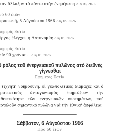
ταν ἄλλαξαν τά πάντα στήν ἐνημέρωση
Αυγ 06, 2026
ρό 60 ἐτῶν
αρασκευή, 5 Αὐγούστου 1966
Αυγ 05, 2026
ημερίς Εστία
ύργος ἐλέγχου ἡ Ἀστυνομία;
Αυγ 05, 2026
ημερίς Εστία
ρίν 90 χρόνια…
Αυγ 05, 2026
 ρόλος τοῦ ἐνεργειακοῦ πυλῶνος στό διεθνές
γίγνεσθαι
Εφημερίς Εστία
 τεχνητή νοημοσύνη, οἱ γεωπολιτικές διαμάχες καί ὁ
τρατιωτικός ἀνταγωνισμός ἐπηρεάζουν τήν
νθεκτικότητα τῶν ἐνεργειακῶν συστημάτων, πού
οτελοῦν σημαντικό πυλῶνα γιά τήν ἐθνική ἀσφάλεια.
Σάββατον, 6 Αὐγούστου 1966
Πρό 60 ἐτῶν