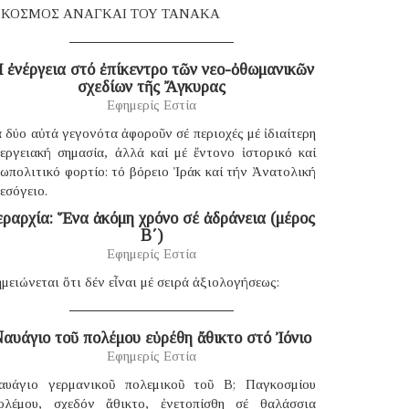
 ΚΟΣΜΟΣ ΑΝΑΓΚΑΙ ΤΟΥ ΤΑΝΑΚΑ
 ἐνέργεια στό ἐπίκεντρο τῶν νεο-ὀθωμανικῶν
σχεδίων τῆς Ἄγκυρας
Εφημερίς Εστία
 δύο αὐτά γεγονότα ἀφοροῦν σέ περιοχές μέ ἰδιαίτερη
νεργειακή σημασία, ἀλλά καί μέ ἔντονο ἱστορικό καί
ωπολιτικό φορτίο: τό βόρειο Ἰράκ καί τήν Ἀνατολική
εσόγειο.
εραρχία: Ἕνα ἀκόμη χρόνο σέ ἀδράνεια (μέρος
B΄)
Εφημερίς Εστία
μειώνεται ὅτι δέν εἶναι μέ σειρά ἀξιολογήσεως:
αυάγιο τοῦ πολέμου εὑρέθη ἄθικτο στό Ἰόνιο
Εφημερίς Εστία
αυάγιο γερμανικοῦ πολεμικοῦ τοῦ B; Παγκοσμίου
ολέμου, σχεδόν ἄθικτο, ἐνετοπίσθη σέ θαλάσσια