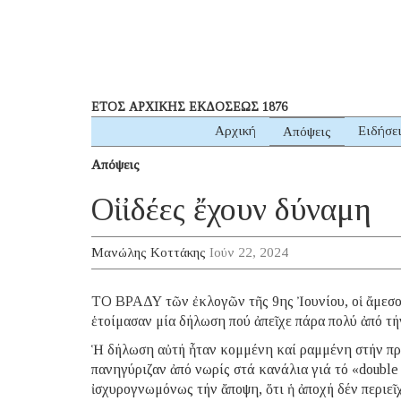
ΕΤΟΣ ΑΡΧΙΚΗΣ ΕΚΔΟΣΕΩΣ 1876
Αρχική
Ειδήσε
Απόψεις
Απόψεις
Οἱ ἰδέες ἔχουν δύναμη
Μανώλης Κοττάκης
Ιούν 22, 2024
ΤΟ ΒΡΑΔΥ τῶν ἐκλογῶν τῆς 9ης Ἰουνίου, οἱ ἄμεσ
ἑτοίμασαν μία δήλωση πού ἀπεῖχε πάρα πολύ ἀπό τή
Ἡ δήλωση αὐτή ἦταν κομμένη καί ραμμένη στήν πρ
πανηγύριζαν ἀπό νωρίς στά κανάλια γιά τό «doubl
ἰσχυρογνωμόνως τήν ἄποψη, ὅτι ἡ ἀποχή δέν περιεῖ