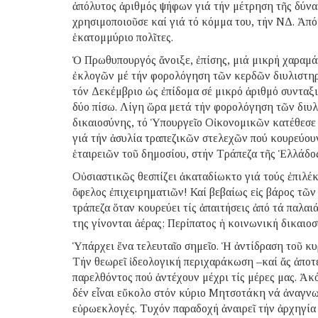
ἀπόλυτος ἀριθμός ψήφων γιά τήν μέτρηση τῆς δύν
χρησιμοποιοῦσε καί γιά τό κόμμα του, τήν ΝΔ. Ἀπό
ἑκατομμύριο πολῖτες.
Ὁ Πρωθυπουργός ἄνοιξε, ἐπίσης, μιά μικρή χαραμάδ
ἐκλογῶν μέ τήν φορολόγηση τῶν κερδῶν διυλιστηρίω
τόν Δεκέμβριο ὡς ἐπίδομα σέ μικρό ἀριθμό συνταξι
δύο πίσω. Λίγη ὥρα μετά τήν φορολόγηση τῶν διυλ
δικαιοσύνης, τό Ὑπουργεῖο Οἰκονομικῶν κατέθεσε 
γιά τήν ἀσυλία τραπεζικῶν στελεχῶν πού κουρεύο
ἑταιρειῶν τοῦ δημοσίου, στήν Τράπεζα τῆς Ἑλλάδος
Οὐσιαστικῶς θεσπίζει ἀκαταδίωκτο γιά τούς ἐπιλέ
ὄφελος ἐπιχειρηματιῶν! Καί βεβαίως εἰς βάρος τῶν
τράπεζα ὅταν κουρεύει τίς ἀπαιτήσεις ἀπό τά παλαι
της γίνονται ἀέρας; Περίπατος ἡ κοινωνική δικαιοσ
Ὑπάρχει ἕνα τελευταῖο σημεῖο. Ἡ ἀντίδραση τοῦ κυ
Τήν θεωρεῖ ἰδεολογική περιχαράκωση –καί ἄς ἀποτ
παρελθόντος πού ἀντέχουν μέχρι τίς μέρες μας. Ἀκό
δέν εἶναι εὔκολο στόν κύριο Μητσοτάκη νά ἀναγνωρ
εὐρωεκλογές. Τυχόν παραδοχή ἀναιρεῖ τήν ἀρχηγία 