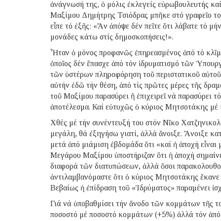
ἀνάγνωσή της, ὁ μόλις ἐκλεγείς εὐρωβουλευτής κ
Μαξίμου Δημήτρης Τσιόδρας μπῆκε στό γραφεῖο το
εἶπε τό ἑξῆς: «Ἄν ἀπόψε δέν πεῖτε ὅτι λάβατε τό μή
μονάδες κάτω στίς δημοσκοπήσεις!».
Ἦταν ὁ μόνος προφανῶς ἐπηρεασμένος ἀπό τό κλῖμα 
ὁποῖος δέν ἔπασχε ἀπό τόν ἱδρυματισμό τῶν Ὑπου
τῶν ὑστέρων πληροφόρηση τοῦ περιστατικοῦ αὐτοῦ
αὐτήν ἐδῶ τήν θέση, ἀπό τίς πρῶτες μέρες τῆς δρ
τοῦ Μαξίμου παρασύρει ἤ ἐπιχειρεῖ νά παρασύρει τ
ἀποτέλεσμα. Καί εὐτυχῶς ὁ κύριος Μητσοτάκης μέ κ
Χθές μέ τήν συνέντευξή του στόν Νῖκο Χατζηνικολ
μεγάλη, θά ἐξηγήσω γιατί, ἀλλά ἄνοιξε. Ἄνοιξε κ
μετά ἀπό μιάμιση ἑβδομάδα ὅτι «καί ἡ ἀποχή εἶναι
Μεγάρου Μαξίμου ὑποστήριζαν ὅτι ἡ ἀποχή σημαίνε
διαφορά τῶν διατυπώσεων, ἀλλά ὅσοι παρακολουθο
ἀντιλαμβανόμαστε ὅτι ὁ κύριος Μητσοτάκης ἔκανε 
Βεβαίως ἡ ἐπίδραση τοῦ «Ἱδρύματος» παραμένει ἰσ
Γιά νά ὑποβαθμίσει τήν ἄνοδο τῶν κομμάτων τῆς τ
ποσοστό μέ ποσοστό κομμάτων (+5%) ἀλλά τόν ἀπό