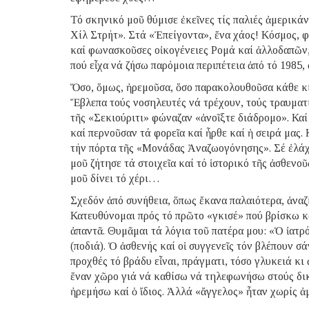
Τό σκηνικό μοῦ θύμισε ἐκεῖνες τίς παλιές ἀμερικά
Χίλ Στρήτ». Στά «Ἐπείγοντα», ἕνα χάος! Κόσμος, φ
καί φωνασκοῦσες οἰκογένειες Ρομά καί ἀλλοδαπῶν, 
πού εἶχα νά ζήσω παρόμοια περιπέτεια ἀπό τό 1985,
Ὅσο, ὅμως, ἠρεμοῦσα, ὅσο παρακολουθοῦσα κάθε κί
Ἔβλεπα τούς νοσηλευτές νά τρέχουν, τούς τραυματ
τῆς «Σεκιούριτι» φώναζαν «ἀνοῖξτε διάδρομο». Κα
καί περνοῦσαν τά φορεῖα καί ἦρθε καί ἡ σειρά μας.
τήν πόρτα τῆς «Μονάδας Ἀναζωογόνησης». Σέ ἐλάχισ
μοῦ ζήτησε τά στοιχεῖα καί τό ἱστορικό τῆς ἀσθενοῦ
μοῦ δίνει τό χέρι…
Σχεδόν ἀπό συνήθεια, ὅπως ἔκανα παλαιότερα, ἀνα
Κατευθύνομαι πρός τό πρῶτο «γκισέ» πού βρίσκω κ
ἀπαντᾶ. Θυμᾶμαι τά λόγια τοῦ πατέρα μου: «Ὁ ἰατρ
(ποδιά). Ὁ ἀσθενής καί οἱ συγγενεῖς τόν βλέπουν σ
προχθές τό βράδυ εἶναι, πράγματι, τόσο γλυκειά κι
ἕναν χῶρο γιά νά καθίσω νά τηλεφωνήσω στούς δι
ἠρεμήσω καί ὁ ἴδιος. Ἀλλά «ἄγγελος» ἦταν χωρίς 