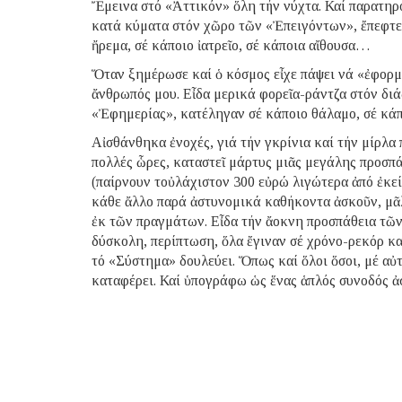
Ἔμεινα στό «Ἀττικόν» ὅλη τήν νύχτα. Καί παρατηρ
κατά κύματα στόν χῶρο τῶν «Ἐπειγόντων», ἔπεφτε 
ἤρεμα, σέ κάποιο ἰατρεῖο, σέ κάποια αἴθουσα…
Ὅταν ξημέρωσε καί ὁ κόσμος εἶχε πάψει νά «ἐφορμᾶ
ἄνθρωπός μου. Εἶδα μερικά φορεῖα-ράντζα στόν διά
«Ἐφημερίας», κατέληγαν σέ κάποιο θάλαμο, σέ κάπ
Αἰσθάνθηκα ἐνοχές, γιά τήν γκρίνια καί τήν μίρλα 
πολλές ὧρες, καταστεῖ μάρτυς μιᾶς μεγάλης προσπ
(παίρνουν τοὐλάχιστον 300 εὐρώ λιγώτερα ἀπό ἐκεί
κάθε ἄλλο παρά ἀστυνομικά καθήκοντα ἀσκοῦν, μᾶ
ἐκ τῶν πραγμάτων. Εἶδα τήν ἄοκνη προσπάθεια τῶν 
δύσκολη, περίπτωση, ὅλα ἔγιναν σέ χρόνο-ρεκόρ κα
τό «Σύστημα» δουλεύει. Ὅπως καί ὅλοι ὅσοι, μέ αὐ
καταφέρει. Καί ὑπογράφω ὡς ἕνας ἁπλός συνοδός ἀ