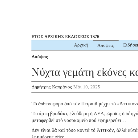
ΕΤΟΣ ΑΡΧΙΚΗΣ ΕΚΔΟΣΕΩΣ 1876
Αρχική
Ειδήσε
Απόψεις
Απόψεις
Νύχτα γεμάτη εἰκόνες κ
Δημήτρης Καπράνος
Μάι 10, 2025
Τό ἀσθενοφόρο ἀπό τόν Πειραιᾶ μέχρι τό «Ἀττικόν»
Τετάρτη βραδάκι, ἐλεύθερη ἡ ΛΕΑ, ὡραῖος ὁ ὁδηγός
μεταφερθεῖ στό νοσοκομεῖο πού ἐφημερεύει…
Δέν εἶναι δά καί τόσο κοντά τό Ἀττικόν, ἀλλά αὐτά
ἐφημέρευε χθές…