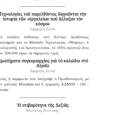
Τεχνολογίες τοῦ παρελθόντος διηγοῦνται τήν
ἱστορία τῶν «ἐργαλείων πού ἄλλαξαν τόν
κόσμο»
Εφημερίς Εστία
τό πλαίσιο ἐκθέσεως στό Κέντρο Διαδόσεως
πιστημῶν καί τό Μουσεῖο Τεχνολογίας «Νόησις», ὁ
ολογιστής τοῦ Ἀριστοτελείου, τό 1959, ἐκόστιζε ἄνω
ν. 500.000 εὐρώ, σέ σημερινές τιμές
ρωτήματα συγκυριαρχίας γιά τό καλώδιο στό
Αἰγαῖο
Εφημερίς Εστία
ολές ἡ συμφωνία πού ὑπέγραψε ὁ Πρωθυπουργός μέ
ήν γαλλική Μeridiam καί ἡ τριμερής ΑΔΜΗΕ - GSI -
exans
Ἡ στιβαρότητα τῆς Δεξιᾶς
Μανώλης Κοττάκης