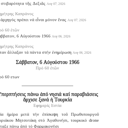
 στιβαρότητα τῆς Δεξιᾶς
Αυγ 07, 2026
ημήτρης Καπράνος
ἀρχηγός πρέπει νά εἶναι μόνον ἕνας
Αυγ 07, 2026
ρό 60 ἐτῶν
άββατον, 6 Αὐγούστου 1966
Αυγ 06, 2026
ημήτρης Καπράνος
ταν ἄλλαξαν τά πάντα στήν ἐνημέρωση
Αυγ 06, 2026
Σάββατον, 6 Αὐγούστου 1966
Πρό 60 ἐτῶν
ρό 60 ετων
περπτήσεις πάνω ἀπό νησιά καί παραβιάσεις
ἄρχισε ξανά ἡ Τουρκία
Εφημερίς Εστία
ία ἡμέρα μετά τήν ἐπίσκεψη τοῦ Πρωθυπουργοῦ
υριάκου Μητσοτάκη στό Ἀγαθονήσι, τουρκικό drone
έταξε πάνω ἀπό τό Φαρμακονήσι