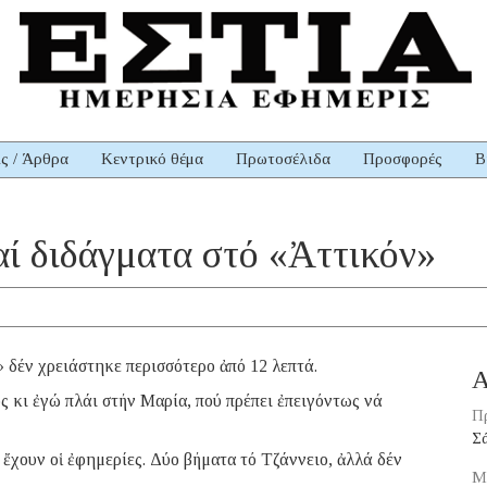
ις / Άρθρα
Κεντρικό θέμα
Πρωτοσέλιδα
Προσφορές
Β
αί διδάγματα στό «Ἀττικόν»
 δέν χρειάστηκε περισσότερο ἀπό 12 λεπτά.
Α
 κι ἐγώ πλάι στήν Μαρία, πού πρέπει ἐπειγόντως νά
Π
Σ
 ἔχουν οἱ ἐφημερίες. Δύο βήματα τό Τζάννειο, ἀλλά δέν
Μ