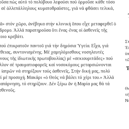
οῦσα πώς αὐτό τό πολύβουο λεφούσι πού ὁρμοῦσε κάθε τόσο
σέ ἀλλεπάλληλους κυματοθραῦστες, γιά νά φθάσει τελικά,
» στόν χῶρο, ἀνέβηκα στήν κλινική ὅπου εἶχε μεταφερθεῖ ὁ
δρομο. Ἀλλά παρατηροῦσα ὅτι ἕνας-ἕνας οἱ ἀσθενεῖς τῆς
οιο κρεβάτι.
Σ
πού ἐπικρατοῦν παντοῦ γιά τήν δημόσια Ὑγεία. Εἶχα, γιά
Ἐ
άθειας, συντονισμένης. Μέ χαμηλόμισθους νοσηλευτές
ὑπ
νους τῆς ἰδιωτικῆς πρωτοβουλίας) μέ «σεκιουριτάδες» πού
τῶ
λλον σέ τραυματιοφορεῖς καί νοσοκόμους μεταρσιώνονται
Ἐ
ἰατρῶν νά στηρίξουν τούς ἀσθενεῖς, Στήν δική μας, πολύ
ί μέ προσοχή. Μακάρι «ὁ Θεός νά βάλει τό χέρι του.» Ἀλλά
ταπάρνηση, τό στηρίζουν. Δέν ξέρω ἄν ἡ Μαρία μας θά τά
Θ
σθενοῦς.
τ
N