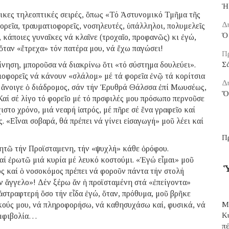
Ἡ
νικες τηλεοπτικές σειρές, ὅπως «Τό Ἀστυνομικό Τμῆμα τῆς
Δ
ορεῖα, τραυματιοφορεῖς, νοσηλευτές, ὑπάλληλοι, πολυμελεῖς
Ὁ 
κάποιες γυναῖκες νά κλαῖνε (τροχαῖο, προφανῶς) κι ἐγώ,
 ὅταν «ἔτρεχα» τόν πατέρα μου, νά ἔχω παγώσει!
Π
νηση, μποροῦσα νά διακρίνω ὅτι «τό σύστημα δουλεύει».
Σ
ιοφορεῖς νά κάνουν «σλάλομ» μέ τά φορεῖα ἐνῷ τά κορίτσια
Δ
ί ἄνοιγε ὁ διάδρομος, σάν τήν Ἐρυθρά Θάλσσα ἐπί Μωυσέως,
Ὅ
 Καί σέ λίγο τό φορεῖο μέ τό πρσφιλές μου πρόσωπο περνοῦσε
το χρόνο, μιά νεαρή ἰατρός, μέ πῆρε σέ ἕνα γραφεῖο καί
ς. «Εἶναι σοβαρά, θά πρέπει νά γίνει εἰσαγωγή» μοῦ λέει καί
Π
ζητῶ τήν Προϊσταμενη, τήν «ψυχλή» κάθε ὀρόφου.
αί ἐρωτῶ μιά κυρία μέ λευκό κοστούμι. «Ἐγώ εἶμαι» μοῦ
Ὑ
ός καί ὁ νοσοκόμος πρέπει νά φοροῦν πάντα τήν στολή
άν ἄγγελο»! Δέν ξέρω ἄν ἡ προϊσταμένη στά «ἐπείγοντα»
 ἀστραφτερή ὅσο τήν εἶδα ἐγώ, ὅταν, πρόθυμα, μοῦ βρῆκε
κούς μου, νά πληροφορήσω, νά καθησυχάσω καί, φυσικά, νά
Μ
Κ
ἀμφιβολία…
π