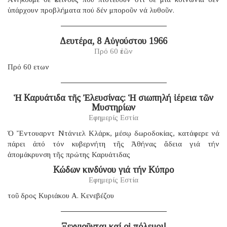
ὑπάρχουν προβλήματα πού δέν μποροῦν νά λυθοῦν.
Δευτέρα, 8 Αὐγούστου 1966
Πρό 60 ἐτῶν
Πρό 60 ετων
Ἡ Καρυάτιδα τῆς Ἐλευσίνας: Ἡ σιωπηλή ἱέρεια τῶν
Μυστηρίων
Εφημερίς Εστία
Ὁ Ἔντουαρντ Ντάνιελ Κλάρκ, μέσῳ δωροδοκίας, κατάφερε νά
πάρει ἀπό τόν κυβερνήτη τῆς Ἀθήνας ἄδεια γιά τήν
ἀπομάκρυνση τῆς πρώτης Καρυάτιδας
Κώδων κινδύνου γιά τήν Κύπρο
Εφημερίς Εστία
τοῦ δρος Κυριάκου Α. Κενεβέζου
Ξεχνιοῦνται καί οἱ πόλεμοι!