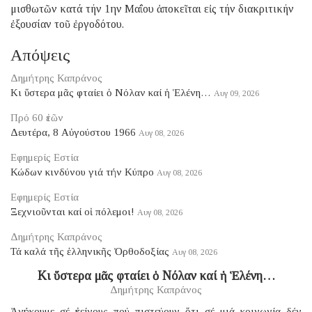
μισθωτῶν κατά τήν 1ην Μαΐου ἀποκεῖται εἰς τήν διακριτικήν
ἐξουσίαν τοῦ ἐργοδότου.
Απόψεις
Δημήτρης Καπράνος
Κι ὕστερα μᾶς φταίει ὁ Νόλαν καί ἡ Ἑλένη…
Αυγ 09, 2026
Πρό 60 ἐτῶν
Δευτέρα, 8 Αὐγούστου 1966
Αυγ 08, 2026
Εφημερίς Εστία
Κώδων κινδύνου γιά τήν Κύπρο
Αυγ 08, 2026
Εφημερίς Εστία
Ξεχνιοῦνται καί οἱ πόλεμοι!
Αυγ 08, 2026
Δημήτρης Καπράνος
Τά καλά τῆς ἑλληνικῆς Ὀρθοδοξίας
Αυγ 08, 2026
Κι ὕστερα μᾶς φταίει ὁ Νόλαν καί ἡ Ἑλένη…
Δημήτρης Καπράνος
Ἀνήκουμε σέ ἐκείνους πού πιστεύουν ὅτι σέ μιά κοινωνία δέν