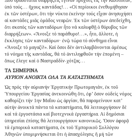
Δύο θρασύταται διαρρήξεις ἔγιναν προχθές εἰς τήν Καλλιθέαν,
ὑπό τούς… ἤχους καντάδας!… «Οἱ περίοικοι ἐνεθυμήθησαν
ἐκ τῶν ὑστέρων, ὅτι τήν νύκτα ἐκείνην τούς εἶχαν ἀνησυχήσει
αἱ καντάδες μιᾶς ὁμάδος νεαρῶν. Ἐκ τῶν ὑστέρων ἀπεδείχθη,
ὅτι σκοπός τῶν κανταδόρων ἦτο νά καλυφθῇ ὁ θόρυβος τῶν
διαρρήξεων». «Ἄνοιξε τό παράθυρο!…», ἦτο, ἄλλοτε, ἡ
ἔκκλησις τῶν κανταδόρων· ἐνῷ τώρα τό σύνθημα εἶναι
«Ἄνοιξε τό μαγαζί!». Καί ὅσοι δέν ἀντιλαμβάνονται ἀμέσως
τό νόημα τῆς καντάδας, θά τό ἀντιληφθοῦν τήν ἑπομένη –
ὅπως ἔλεγε καί ὁ Ναστραδδίν-χότζας…
ΤΑ ΣΗΜΕΡΙΝΑ
ΑΥΡΙΟΝ ΑΝΟΙΚΤΑ ΟΛΑ ΤΑ ΚΑΤΑΣΤΗΜΑΤΑ
Ὡς πρός τήν αὐριανήν Ἐργατικήν Πρωτομαγιάν, ἐκ τοῦ
Ὑπουργείου Ἐργασίας ἀνεκοινώθη ὅτι, ἐφ’ ὅσον οὐδείς νόμος
καθορίζει τήν 1ην Μαΐου ὡς ἀργίαν, θά παραμείνουν κατ’
αὐτήν ἀνοικτά πάντα τά καταστήματα, θά λειτουργήσουν δέ
καί τά ἐργοστάσια καί βιοτεχνικά ἐργαστήρια. Αἱ δημόσιαι
ὑπηρεσίαι ἐπίσης θά λειτουργήσουν κανονικῶς. Ὅσον ἀφορᾷ
τά ἐμπορικά καταστήματα, ἐκ τοῦ Ἐμπορικοῦ Συλλόγου
Ἀθηνῶν ὑπομιμνήσκεται ὅτι ἡ ἀπασχόλησις ἤ μή τῶν