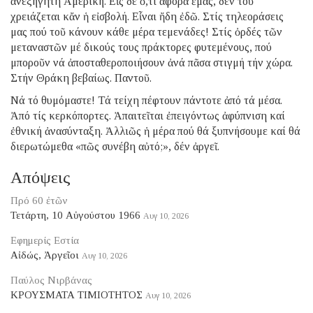
ἀνεξήγητη Ἀμερική. Εἰς δέ ὅ,τι ἀφορᾶ ἐμᾶς, δέν τοῦ
χρειάζεται κἄν ἡ εἰσβολή. Εἶναι ἤδη ἐδῶ. Στίς τηλεοράσεις
μας πού τοῦ κάνουν κάθε μέρα τεμενάδες! Στίς ὀρδές τῶν
μεταναστῶν μέ δικούς τους πράκτορες φυτεμένους, πού
μποροῦν νά ἀποσταθεροποιήσουν ἀνά πᾶσα στιγμή τήν χώρα.
Στήν Θράκη βεβαίως. Παντοῦ.
Νά τό θυμόμαστε! Τά τείχη πέφτουν πάντοτε ἀπό τά μέσα.
Ἀπό τίς κερκόπορτες. Ἀπαιτεῖται ἐπειγόντως ἀφύπνιση καί
ἐθνική ἀνασύνταξη. Ἀλλιῶς ἡ μέρα πού θά ξυπνήσουμε καί θά
διερωτώμεθα «πῶς συνέβη αὐτό;», δέν ἀργεῖ.
Απόψεις
Πρό 60 ἐτῶν
Τετάρτη, 10 Αὐγούστου 1966
Αυγ 10, 2026
Εφημερίς Εστία
Αἰδώς, Ἀργεῖοι
Αυγ 10, 2026
Παύλος Νιρβάνας
ΚΡΟΥΣΜΑΤΑ ΤΙΜΙΟΤΗΤΟΣ
Αυγ 10, 2026