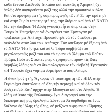
κάθε ἔννοια Διεθνοῦς Δικαίου καί τελικῶς ἡ Ἀμερική ὄχι
ἁπλῶς δέν συγκρούεται μαζί της ἀλλά τήν προσκυνᾶ κιόλας.
Καί στό πρόγραμμα τῆς συμπαραγωγῆς τῶν F-35 τήν κράτησε
καί στήν Συρία τοποτηρητή της, τήν διόρισε καί ἀπό τό ΝΑΤΟ
δέν τήν ἀπέβαλε. Ἡ Δύση γνωρίζει ἧττα διαρκείας στήν
Τουρκία. Ἐπεχείρησε νά ἀνατρέψει τόν Ἐρντογάν μέ
πραξικόπημα. Ἀπέτυχε. Προσπάθησε νά τόν διασύρει μέ
σκάνδαλα στόν λαό του. Ἀπέτυχε. Τόν ἀπείλησε μέ ἔξωση ἀπό
τό ΝΑΤΟ. Ἡττήθηκε καί πάλι. Τώρα συμβιβάζεται
μεγαλοπρεπῶς μαζί του ὑπό τό εἰρωνικό βλέμμα τοῦ Πούτιν.
Τράμπ, Πούτιν, Στόλτενμπερκ χρησιμοποίησαν τίς ἴδιες
ἀκριβῶς λέξεις γιά νά δικαιολογήσουν τήν εἰσβολή Ἐρντογάν:
«Ἡ Τουρκία ἔχει νόμιμα συμφέροντα ἀσφαλείας».
Ἡ ἀνακήρυξη τῆς Ἄγκυρας σέ τοποτηρητή τῶν ΗΠΑ στήν
Συρία ἔχει ἐπιπτώσεις σέ ὅλη τήν περιοχή καί σέ ὅλον τόν
συσχετισμό. Κατ’ ἀρχήν στήν Μεσόγειο καί στό Αἰγαῖο. Ἡ
λέξη «Δίκαιο τῆς Θάλασσας» ἔχει διαγραφεῖ ἀπό τήν
διπλωματική μας ὁρολογία. Σύντομα θά συρθοῦμε σέ ἕναν
διάλογο ἐφ’ ὅλης τῆς ὕλης, σέ μείζονα συμφωνία «Εἰρήνης
καί Φιλίας», καί τελικό ζητούμενο τόν συμβιβασμό γιά τήν