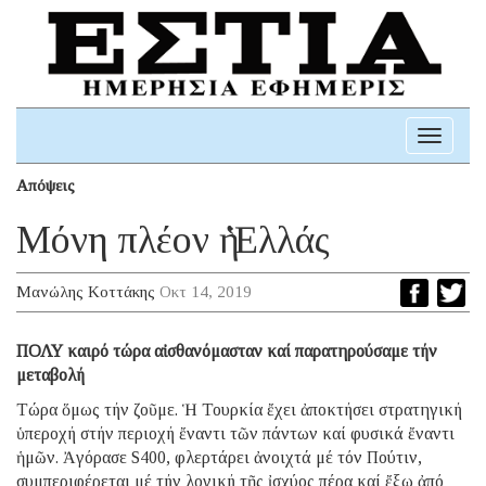
Toggle
navigati
Απόψεις
Μόνη πλέον ἡ Ἑλλάς
Μανώλης Κοττάκης
Οκτ 14, 2019
ΠΟΛΥ καιρό τώρα αἰσθανόμασταν καί παρατηρούσαμε τήν
μεταβολή
Τώρα ὅμως τήν ζοῦμε. Ἡ Τουρκία ἔχει ἀποκτήσει στρατηγική
ὑπεροχή στήν περιοχή ἔναντι τῶν πάντων καί φυσικά ἔναντι
ἡμῶν. Ἀγόρασε S400, φλερτάρει ἀνοιχτά μέ τόν Πούτιν,
συμπεριφέρεται μέ τήν λογική τῆς ἰσχύος πέρα καί ἔξω ἀπό