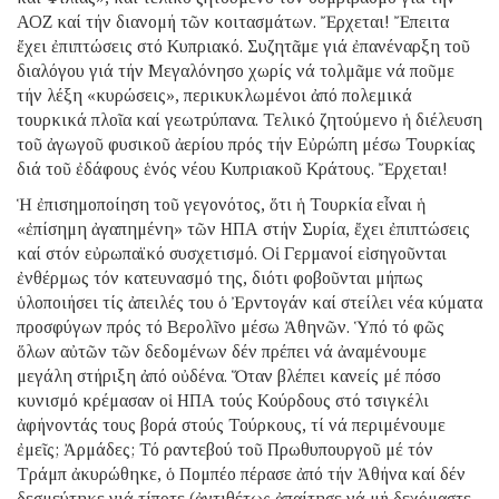
ΑΟΖ καί τήν διανομή τῶν κοιτασμάτων. Ἔρχεται! Ἔπειτα
ἔχει ἐπιπτώσεις στό Κυπριακό. Συζητᾶμε γιά ἐπανέναρξη τοῦ
διαλόγου γιά τήν Μεγαλόνησο χωρίς νά τολμᾶμε νά ποῦμε
τήν λέξη «κυρώσεις», περικυκλωμένοι ἀπό πολεμικά
τουρκικά πλοῖα καί γεωτρύπανα. Τελικό ζητούμενο ἡ διέλευση
τοῦ ἀγωγοῦ φυσικοῦ ἀερίου πρός τήν Εὐρώπη μέσω Τουρκίας
διά τοῦ ἐδάφους ἑνός νέου Κυπριακοῦ Κράτους. Ἔρχεται!
Ἡ ἐπισημοποίηση τοῦ γεγονότος, ὅτι ἡ Τουρκία εἶναι ἡ
«ἐπίσημη ἀγαπημένη» τῶν ΗΠΑ στήν Συρία, ἔχει ἐπιπτώσεις
καί στόν εὐρωπαϊκό συσχετισμό. Οἱ Γερμανοί εἰσηγοῦνται
ἐνθέρμως τόν κατευνασμό της, διότι φοβοῦνται μήπως
ὑλοποιήσει τίς ἀπειλές του ὁ Ἐρντογάν καί στείλει νέα κύματα
προσφύγων πρός τό Βερολῖνο μέσω Ἀθηνῶν. Ὑπό τό φῶς
ὅλων αὐτῶν τῶν δεδομένων δέν πρέπει νά ἀναμένουμε
μεγάλη στήριξη ἀπό οὐδένα. Ὅταν βλέπει κανείς μέ πόσο
κυνισμό κρέμασαν οἱ ΗΠΑ τούς Κούρδους στό τσιγκέλι
ἀφήνοντάς τους βορά στούς Τούρκους, τί νά περιμένουμε
ἐμεῖς; Ἀρμάδες; Τό ραντεβού τοῦ Πρωθυπουργοῦ μέ τόν
Τράμπ ἀκυρώθηκε, ὁ Πομπέο πέρασε ἀπό τήν Ἀθήνα καί δέν
δεσμεύτηκε γιά τίποτε (ἀντιθέτως ἀπαίτησε νά μή δεχόμαστε