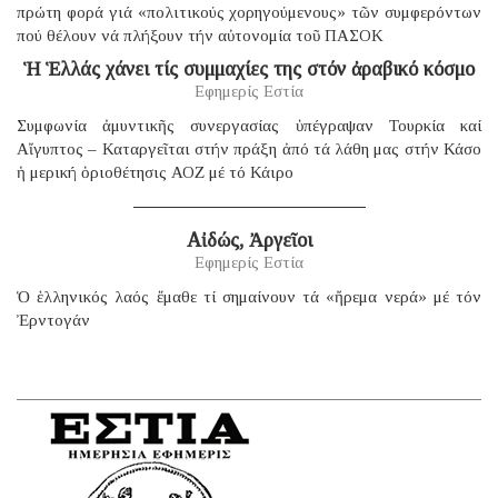
πρώτη φορά γιά «πολιτικούς χορηγούμενους» τῶν συμφερόντων
πού θέλουν νά πλήξουν τήν αὐτονομία τοῦ ΠΑΣΟΚ
Ἡ Ἑλλάς χάνει τίς συμμαχίες της στόν ἀραβικό κόσμο
Εφημερίς Εστία
Συμφωνία ἀμυντικῆς συνεργασίας ὑπέγραψαν Τουρκία καί
Αἴγυπτος – Καταργεῖται στήν πράξη ἀπό τά λάθη μας στήν Κάσο
ἡ μερική ὁριοθέτησις ΑΟΖ μέ τό Κάιρο
Αἰδώς, Ἀργεῖοι
Εφημερίς Εστία
Ὁ ἑλληνικός λαός ἔμαθε τί σημαίνουν τά «ἤρεμα νερά» μέ τόν
Ἐρντογάν