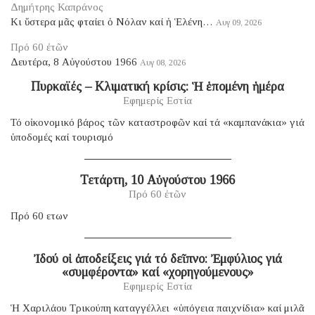
Δημήτρης Καπράνος
Κι ὕστερα μᾶς φταίει ὁ Νόλαν καί ἡ Ἑλένη…
Αυγ 09, 2026
Πρό 60 ἐτῶν
Δευτέρα, 8 Αὐγούστου 1966
Αυγ 08, 2026
Πυρκαϊές – Κλιματική κρίσις: Ἡ ἑπομένη ἡμέρα
Εφημερίς Εστία
Τό οἰκονομικό βάρος τῶν καταστροφῶν καί τά «καμπανάκια» γιά
ὑποδομές καί τουρισμό
Τετάρτη, 10 Αὐγούστου 1966
Πρό 60 ἐτῶν
Πρό 60 ετων
Ἰδού οἱ ἀποδείξεις γιά τό δεῖπνο: Ἐμφύλιος γιά
«συμφέροντα» καί «χορηγούμενους»
Εφημερίς Εστία
Ἡ Χαριλάου Τρικούπη καταγγέλλει «ὑπόγεια παιχνίδια» καί μιλᾶ