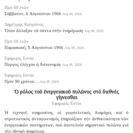
Πρό 60 ἐτῶν
Σάββατον, 6 Αὐγούστου 1966
Αυγ 06, 2026
Δημήτρης Καπράνος
Ὅταν ἄλλαξαν τά πάντα στήν ἐνημέρωση
Αυγ 06, 2026
Πρό 60 ἐτῶν
Παρασκευή, 5 Αὐγούστου 1966
Αυγ 05, 2026
Εφημερίς Εστία
Πύργος ἐλέγχου ἡ Ἀστυνομία;
Αυγ 05, 2026
Εφημερίς Εστία
Πρίν 90 χρόνια…
Αυγ 05, 2026
Ὁ ρόλος τοῦ ἐνεργειακοῦ πυλῶνος στό διεθνές
γίγνεσθαι
Εφημερίς Εστία
Ἡ τεχνητή νοημοσύνη, οἱ γεωπολιτικές διαμάχες καί ὁ
στρατιωτικός ἀνταγωνισμός ἐπηρεάζουν τήν ἀνθεκτικότητα τῶν
ἐνεργειακῶν συστημάτων, πού ἀποτελοῦν σημαντικό πυλῶνα γιά
τήν ἐθνική ἀσφάλεια.