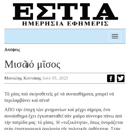
Toggle
navigati
Απόψεις
Μισῶ τό μῖσος
Μανώλης Κοττάκης
Ιούλ 05, 2023
Τό χάος πού σκηνοθετεῖς μέ τά συναισθήματα, μπορεῖ νά
περιλαμβάνει καί σένα!
ΑΠΟ τήν ἐποχή τῶν μνημονίων καί μέχρι σήμερα, ἕνα
συναίσθημα ἔχει ἐγκατασταθεῖ σάν μαῦρο σύννεφο πάνω ἀπό
τήν πατρίδα μας: τό μῖσος. Ἡ «τοξικότητα», ὅπως ὀνομάζεται
στήν ἐπιστημονική ὁρολογία τῆς πολιτικῆς ὀρθότητας. Στήν