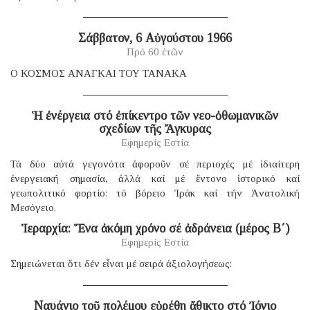
Σάββατον, 6 Αὐγούστου 1966
Πρό 60 ἐτῶν
Ο ΚΟΣΜΟΣ ΑΝΑΓΚΑΙ ΤΟΥ ΤΑΝΑΚΑ
Ἡ ἐνέργεια στό ἐπίκεντρο τῶν νεο-ὀθωμανικῶν
σχεδίων τῆς Ἄγκυρας
Εφημερίς Εστία
Τά δύο αὐτά γεγονότα ἀφοροῦν σέ περιοχές μέ ἰδιαίτερη
ἐνεργειακή σημασία, ἀλλά καί μέ ἔντονο ἱστορικό καί
γεωπολιτικό φορτίο: τό βόρειο Ἰράκ καί τήν Ἀνατολική
Μεσόγειο.
Ἱεραρχία: Ἕνα ἀκόμη χρόνο σέ ἀδράνεια (μέρος B΄)
Εφημερίς Εστία
Σημειώνεται ὅτι δέν εἶναι μέ σειρά ἀξιολογήσεως:
Ναυάγιο τοῦ πολέμου εὑρέθη ἄθικτο στό Ἰόνιο