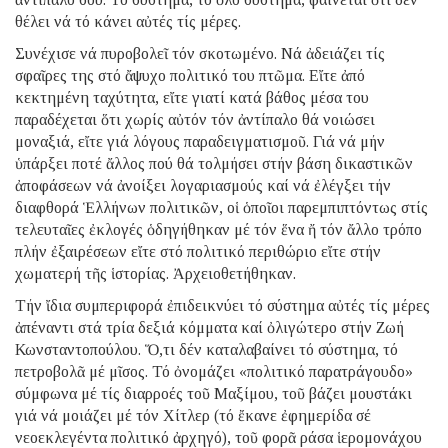
θέλει νά τό κάνει αὐτές τίς μέρες.
Συνέχισε νά πυροβολεῖ τόν σκοτωμένο. Νά ἀδειάζει τίς
σφαῖρες της στό ἄψυχο πολιτικό του πτῶμα. Εἴτε ἀπό
κεκτημένη ταχύτητα, εἴτε γιατί κατά βάθος μέσα του
παραδέχεται ὅτι χωρίς αὐτόν τόν ἀντίπαλο θά νοιώσει
μοναξιά, εἴτε γιά λόγους παραδειγματισμοῦ. Γιά νά μήν
ὑπάρξει ποτέ ἄλλος πού θά τολμήσει στήν βάση δικαστικῶν
ἀποφάσεων νά ἀνοίξει λογαριασμούς καί νά ἐλέγξει τήν
διαφθορά Ἑλλήνων πολιτικῶν, οἱ ὁποῖοι παρεμπιπτόντως στίς
τελευταῖες ἐκλογές ὁδηγήθηκαν μέ τόν ἕνα ἤ τόν ἄλλο τρόπο
πλήν ἐξαιρέσεων εἴτε στό πολιτικό περιθώριο εἴτε στήν
χωματερή τῆς ἱστορίας. Ἀρχειοθετήθηκαν.
Τήν ἴδια συμπεριφορά ἐπιδεικνύει τό σύστημα αὐτές τίς μέρες
ἀπέναντι στά τρία δεξιά κόμματα καί ὀλιγώτερο στήν Ζωή
Κωνσταντοπούλου. Ὅ,τι δέν καταλαβαίνει τό σύστημα, τό
πετροβολᾶ μέ μῖσος. Τό ὀνομάζει «πολιτικό παρατράγουδο»
σύμφωνα μέ τίς διαρροές τοῦ Μαξίμου, τοῦ βάζει μουστάκι
γιά νά μοιάζει μέ τόν Χίτλερ (τό ἔκανε ἐφημερίδα σέ
νεοεκλεγέντα πολιτικό ἀρχηγό), τοῦ φορᾶ ράσα ἱερομονάχου