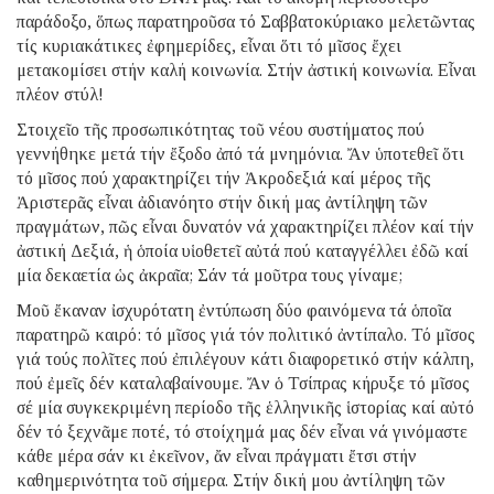
παράδοξο, ὅπως παρατηροῦσα τό Σαββατοκύριακο μελετῶντας
τίς κυριακάτικες ἐφημερίδες, εἶναι ὅτι τό μῖσος ἔχει
μετακομίσει στήν καλή κοινωνία. Στήν ἀστική κοινωνία. Εἶναι
πλέον στύλ!
Στοιχεῖο τῆς προσωπικότητας τοῦ νέου συστήματος πού
γεννήθηκε μετά τήν ἔξοδο ἀπό τά μνημόνια. Ἄν ὑποτεθεῖ ὅτι
τό μῖσος πού χαρακτηρίζει τήν Ἀκροδεξιά καί μέρος τῆς
Ἀριστερᾶς εἶναι ἀδιανόητο στήν δική μας ἀντίληψη τῶν
πραγμάτων, πῶς εἶναι δυνατόν νά χαρακτηρίζει πλέον καί τήν
ἀστική Δεξιά, ἡ ὁποία υἱοθετεῖ αὐτά πού καταγγέλλει ἐδῶ καί
μία δεκαετία ὡς ἀκραῖα; Σάν τά μοῦτρα τους γίναμε;
Μοῦ ἔκαναν ἰσχυρότατη ἐντύπωση δύο φαινόμενα τά ὁποῖα
παρατηρῶ καιρό: τό μῖσος γιά τόν πολιτικό ἀντίπαλο. Τό μῖσος
γιά τούς πολῖτες πού ἐπιλέγουν κάτι διαφορετικό στήν κάλπη,
πού ἐμεῖς δέν καταλαβαίνουμε. Ἄν ὁ Τσίπρας κήρυξε τό μῖσος
σέ μία συγκεκριμένη περίοδο τῆς ἑλληνικῆς ἱστορίας καί αὐτό
δέν τό ξεχνᾶμε ποτέ, τό στοίχημά μας δέν εἶναι νά γινόμαστε
κάθε μέρα σάν κι ἐκεῖνον, ἄν εἶναι πράγματι ἔτσι στήν
καθημερινότητα τοῦ σήμερα. Στήν δική μου ἀντίληψη τῶν