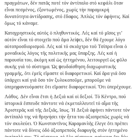
πραγμάτων, δέν πατᾶς ποτέ τόν ἀντίπαλο στό κεφάλι ὅταν
εἶναι πεσμένος, ἐξοντωμένος, χωρίς τήν παραμικρή
δυνατότητα ἀντίδρασης, στό ἔδαφος. Ἁπλῶς τόν ἀφήνεις. Καί
ὅμως τό κάναμε.
Καταχρηστικός αὐτός ὁ πληθυντικός. Λές καί τό μῖσος γι’
αὐτόν εἶναι τό στοιχεῖο πού ἅμα λείψει, δέν θά ἔχουμε λόγο
αὐτοπροσδιορισμοῦ. Λές καί τό σκιάχτρο τοῦ Τσίπρα εἶναι ὁ
μοναδικός λόγος τῆς πολιτικῆς μας ὕπαρξης. Λές καί ἡ
παρουσία του, ἀκόμη καί ὡς ἡττημένου, λειτουργεῖ ὡς φῦλο
συκῆς γιά τό σύστημα. Ὡς ψευδαίσθηση διαχωριστικῆς
γραμμῆς, ὅτι ἐμεῖς εἴμαστε οἱ διαφορετικοί. Καί ἄρα γιά ὅσο
ὑπάρχει καί γιά ὅσο τόν ξυλοκοποῦμε, μποροῦμε νά
ὑπερηφανευόμαστε ὅτι εἴμαστε διαφορετικοί. Ὅτι ὑπερέχουμε.
Λάθος. Δέν εἶναι ἔτσι ἡ Δεξιά καί οἱ δεξιοί. Τό Κέντρο, πού
ἱστορικά ἔσπευδε πάντοτε νά ἐκμεταλλευτεῖ τό αἷμα τῆς
Ἀριστερᾶς καί τῆς Δεξιᾶς, ἴσως. Ἡ Δεξιά ἀφήνει πάντοτε τόν
ἀντίπαλό της νά θρηνήσει τήν ἧττα του ἀξιοπρεπῶς χωρίς νά
τόν σκυλεύει. Ὁ Κωνσταντῖνος Καραμανλῆς ἔλεγε ὅτι πρέπει
πάντοτε νά δίνεις ὁδό ἀξιοπρεποῦς διαφυγῆς στόν ἡττημένο
ἀντίπαλό σου. Τό σύστημα, τό ὅλο σύστημα, φαίνεται ὅτι δέν