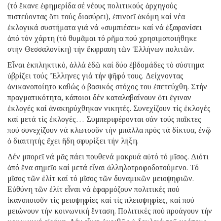
(τό ἔκανε ἐφημερίδα σέ νέους πολιτικούς ἀρχηγούς
πιστεύοντας ὅτι τούς διασύρει), ἐπινοεῖ ἀκόμη καί νέα
ἐκλογικά συστήματα γιά νά «συμπιέσει» καί νά ἐξαφανίσει
ἀπό τόν χάρτη (τό θυμᾶμαι τό ρῆμα πού χρησιμοποιήθηκε
στήν Θεσσαλονίκη) τήν ἔκφραση τῶν Ἑλλήνων πολιτῶν.
Εἶναι ἐκπληκτικό, ἀλλά ἐδῶ καί δύο ἑβδομάδες τό σύστημα
ὑβρίζει τούς Ἕλληνες γιά τήν ψῆφό τους. Δείχνοντας
ἀνικανοποίητο καθώς ὁ βασικός στόχος του ἐπετεύχθη. Στήν
πραγματικότητα, κάποιοι δέν καταλαβαίνουν ὅτι ἔγιναν
ἐκλογές καί ἀνακηρύχθηκαν νικητές. Συνεχίζουν τίς ἐκλογές
καί μετά τίς ἐκλογές… Συμπεριφέρονται σάν τούς παῖκτες
πού συνεχίζουν νά κλωτσοῦν τήν μπάλλα πρός τά δίκτυα, ἐνῷ
ὁ διαιτητής ἔχει ἤδη σφυρίξει τήν λήξη.
Δέν μπορεῖ νά μᾶς πάει πουθενά μακρυά αὐτό τό μῖσος. Διότι
ἀπό ἕνα σημεῖο καί μετά εἶναι ἀλληλοτροφοδοτούμενο. Τό
μῖσος τῶν ἐλίτ καί τό μῖσος τῶν δυναμικῶν μειοψηφιῶν.
Εὐθύνη τῶν ἐλίτ εἶναι νά ἐφαρμόζουν πολιτικές πού
ἱκανοποιοῦν τίς μειοψηφίες καί τίς πλειοψηφίες, καί πού
μειώνουν τήν κοινωνική ἔνταση. Πολιτικές πού προάγουν τήν