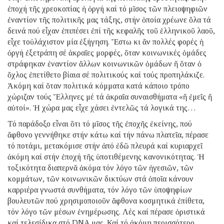
ἐποχή τῆς χρεοκοπίας ἡ ὀργή καί τό μῖσος τῶν πλειοψηφιῶν
ἐναντίον τῆς πολιτικῆς μας τάξης, στήν ὁποία χρέωνε ὅλα τά
δεινά πού εἶχαν ἐπιπέσει ἐπί τῆς κεφαλῆς τοῦ ἑλληνικοῦ λαοῦ,
εἶχε τοὐλάχιστον μία ἐξήγηση. Ἔστω κι ἄν πολλές φορές ἡ
ὀργή ἐξετράπη σέ ἀκραῖες μορφές, ὅταν κοινωνικές ὁμάδες
στράφηκαν ἐναντίον ἄλλων κοινωνικῶν ὁμάδων ἤ ὅταν ὁ
ὄχλος ἐπετίθετο βίαια σέ πολιτικούς καί τούς προπηλάκιζε.
Ἀκόμη καί ὅταν πολιτικά κόμματα κατά κάποιο τρόπο
χώριζαν τούς Ἕλληνες μέ τά ἀκραῖα συναισθήματα «ἤ ἐμεῖς ἤ
αὐτοί». Ἡ χώρα μας εἶχε χάσει ἐντελῶς τά λογικά της…
Τό παράδοξο εἶναι ὅτι τό μῖσος τῆς ἐποχῆς ἐκείνης, πού
ἄφθονο γεννήθηκε στήν κάτω καί τήν πάνω πλατεῖα, πέρασε
τό ποτάμι, μετακόμισε στήν ἀπό ἐδῶ πλευρά καί κυριαρχεῖ
ἀκόμη καί στήν ἐποχή τῆς ὑποτιθέμενης κανονικότητας. Ἡ
τοξικότητα διαπερνᾶ ἀκόμα τόν λόγο τῶν ἡγεσιῶν, τῶν
κομμάτων, τῶν κοινωνικῶν δικτύων στά ὁποῖα κάνουν
καρριέρα γνωστά συνθήματα, τόν λόγο τῶν ὑποψηφίων
βουλευτῶν πού χρησιμοποιοῦν ἄφθονα κοσμητικά ἐπίθετα,
τόν λόγο τῶν μέσων ἐνημέρωσης. Λές καί πέρασε ὁριστικά
καί τελεσίδικα στό DNA μας. Καί τό ἀκόμη περισσότερο