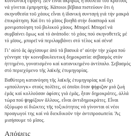
κοινωνική εἰρήνη. Δέν εἶναι ἀκριβῶς ἡ δουλειά τοῦ κράτους
νά γίνεται ἐμπρηστής. Κάποιοι βέβαια πιστεύουν ὅτι ἡ
σκηνοθεσία τοῦ χάους εἶναι ἡ ἰδανική συνταγή γιά τήν μακρά
ἐπικράτηση. Καί ὅτι τό μῖσος βοηθᾶ στήν διασπορά καί
μονιμοποίηση τοῦ βολικοῦ χάους. Μπορεῖ. Μπορεῖ νά
συμβαίνει ὅμως καί τό ἀνάποδο: τό χάος πού σκηνοθετεῖς μέ
τό μῖσος, μπορεῖ νά περιλαμβάνει στό τέλος καί σένα!
Γι’ αὐτό ἄς ἀρχίσουμε ἀπό τά βασικά σ’ αὐτήν τήν χώρα πού
γέννησε τήν κοινοβουλευτική δημοκρατία: σεβασμός στόν
ἡττημένο, γονατισμένο καί κατανικημένο ἀντίπαλο. Σεβασμός
στό περιεχόμενο τῆς λαϊκῆς ἐτυμηγορίας.
Βαθύτερη κατανόηση τῆς λαϊκῆς ἐτυμηγορίας καί ὄχι
«μπούλινγκ» στούς πολῖτες, οἱ ὁποῖοι ὅταν ψήφιζαν μιά ζωή
ἐμᾶς καί κολλοῦσαν ἀφίσες γιά ἐμᾶς, ἦταν δημοκράτες, ἀλλά
τώρα πού ψηφίζουν ἄλλους, εἶναι ἀντιδημοκράτες. Εἶναι
ὀξύμωρο οἱ διῶκτες τῆς τοξικότητος νά γίνονται οἱ νέοι
προαγωγοί της καί νά διεκδικοῦν τήν ἀντιπροσωπεία. Ἄς
μισήσουμε τό μῖσος.
Απόψεις