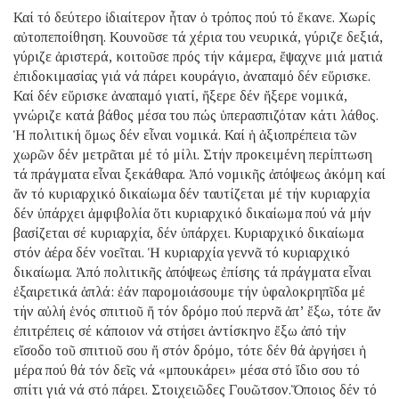
Καί τό δεύτερο ἰδιαίτερον ἦταν ὁ τρόπος πού τό ἔκανε. Χωρίς
αὐτοπεποίθηση. Κουνοῦσε τά χέρια του νευρικά, γύριζε δεξιά,
γύριζε ἀριστερά, κοιτοῦσε πρός τήν κάμερα, ἔψαχνε μιά ματιά
ἐπιδοκιμασίας γιά νά πάρει κουράγιο, ἀναπαμό δέν εὕρισκε.
Καί δέν εὕρισκε ἀναπαμό γιατί, ἤξερε δέν ἤξερε νομικά,
γνώριζε κατά βάθος μέσα του πώς ὑπερασπιζόταν κάτι λάθος.
Ἡ πολιτική ὅμως δέν εἶναι νομικά. Καί ἡ ἀξιοπρέπεια τῶν
χωρῶν δέν μετρᾶται μέ τό μίλι. Στήν προκειμένη περίπτωση
τά πράγματα εἶναι ξεκάθαρα. Ἀπό νομικῆς ἀπόψεως ἀκόμη καί
ἄν τό κυριαρχικό δικαίωμα δέν ταυτίζεται μέ τήν κυριαρχία
δέν ὑπάρχει ἀμφιβολία ὅτι κυριαρχικό δικαίωμα πού νά μήν
βασίζεται σέ κυριαρχία, δέν ὑπάρχει. Κυριαρχικό δικαίωμα
στόν ἀέρα δέν νοεῖται. Ἡ κυριαρχία γεννᾶ τό κυριαρχικό
δικαίωμα. Ἀπό πολιτικῆς ἀπόψεως ἐπίσης τά πράγματα εἶναι
ἐξαιρετικά ἁπλά: ἐάν παρομοιάσουμε τήν ὑφαλοκρηπῖδα μέ
τήν αὐλή ἑνός σπιτιοῦ ἤ τόν δρόμο πού περνᾶ ἀπ’ ἔξω, τότε ἄν
ἐπιτρέπεις σέ κάποιον νά στήσει ἀντίσκηνο ἔξω ἀπό τήν
εἴσοδο τοῦ σπιτιοῦ σου ἤ στόν δρόμο, τότε δέν θά ἀργήσει ἡ
μέρα πού θά τόν δεῖς νά «μπουκάρει» μέσα στό ἴδιο σου τό
σπίτι γιά νά στό πάρει. Στοιχειῶδες Γουῶτσον.Ὅποιος δέν τό