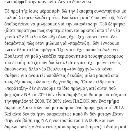
πλειοψηφεῖ στήν κοινωνία. Δέν τό ἀποκλείω.
Τό πρωί τῆς ἴδιας μέρας πρίν δῶ τήν ἐκπομπή συναντήθηκα μέ
παλαιό Στερεοελλαδίτη τέως Βουλευτή καί Ὑπουργό τῆς ΝΔ ὁ
ὁποῖος ἤθελε νά μιλήσουμε γιά τήν «παράταξη». Τοῦ ἐξήγησα
(διότι παρατηρῶ πῶς συμπεριφέρονται ἀρκετοί ἀπό τήν νέα
γενιά τῶν Βουλευτῶν –ὄχι ὅλοι, ἔχω ξεχώρισει πέντε-ἕξι
διαμάντια) πώς ὅταν μιλᾶμε γιά «παράταξη» δέν ἐννοοῦμε
πλέον ὅλοι τό ἴδιο πρᾶγμα. Ὄχι γιατί ἔχω ἀκούσει ἄλλο νέο
Βουλευτή νά μοῦ χλευάζει περιφρονητικά τούς ψηφοφόρους
του ἐπειδή τοῦ ζητοῦν δουλειά. Οὔτε γιατί ἔχω μείνει ἐνεός
ἀκούγοντας ἄλλο νέο Βουλευτή –τόν ἀρχηγό– νά κάνει
σκέψεις γιά ἀνοικτές ὑποθέσεις δεκάδες μίλια μακριά ἀπό
τούς ἀξιακούς κώδικες τῆς γενιᾶς μας. Ὅταν μιλᾶμε γιά
«παράταξη» δέν ἐννοοῦμε τό ἴδιο πρᾶγμα γιατί αὐτοί πού
ψηφίζουν ΝΔ τό 2020 δέν εἶναι ἀκριβῶς οἱ ἴδιοι μέ αὐτούς πού
τήν ψήφιζαν τό 2000. Τό 30% εἶναι ΠΑΣΟΚ σύν ἕνα τμῆμα
ἀκραίων λαϊκιστῶν πού μετακόμισε ἀπό ὅμορο χῶρο τό 2012.
Καί αὐτό δέν θά ἦταν ἀπαραιτήτως κακό ἄν δέν μεταγγιζόταν
στήν νέα βάση τῆς ΝΔ ἡ νοοτροπία τοῦ ΠΑΣΟΚ καί τῶν
ἄκρων, αὐτός ὁ ἀπίστευτος κυνισμός πού ἐπηρεάζει ἀκόμη καί