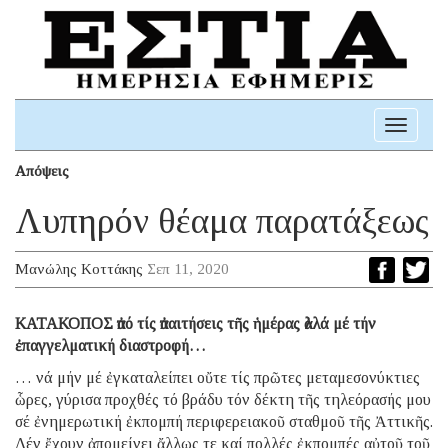
Toggle
navigati
Απόψεις
Λυπηρόν θέαμα παρατάξεως
Μανώλης Κοττάκης
Σεπ 11, 2020
ΚΑΤΑΚΟΠΟΣ ἀπό τίς ἀπαιτήσεις τῆς ἡμέρας ἀλλά μέ τήν
ἐπαγγελματική διαστροφή…
… νά μήν μέ ἐγκαταλείπει οὔτε τίς πρῶτες μεταμεσονύκτιες
ὧρες, γύρισα προχθές τό βράδυ τόν δέκτη τῆς τηλεόρασής μου
σέ ἐνημερωτική ἐκπομπή περιφερειακοῦ σταθμοῦ τῆς Ἀττικῆς.
Δέν ἔχουν ἀπομείνει ἄλλως τε καί πολλές ἐκπομπές αὐτοῦ τοῦ