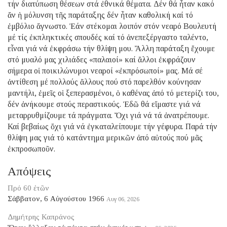
τήν διατύπωση θέσεων στά ἐθνικά θέματα. Δέν θά ἦταν κακό
ἄν ἡ μόλυνση τῆς παράταξης δέν ἦταν καθολική καί τό
ἐμβόλιο ἄγνωστο. Ἐάν στέκομαι λοιπόν στόν νεαρό Βουλευτή
μέ τίς ἐκπληκτικές σπουδές καί τό ἀνεπεξέργαστο ταλέντο,
εἶναι γιά νά ἐκφράσω τήν θλίψη μου. Ἄλλη παράταξη ἔχουμε
στό μυαλό μας χιλιάδες «παλαιοί» καί ἄλλοι ἐκφράζουν
σήμερα οἱ ποικιλώνυμοι νεαροί «ἐκπρόσωποί» μας. Μά σέ
ἀντίθεση μέ πολλούς ἄλλους πού στό παρελθόν κούνησαν
μαντήλι, ἐμεῖς οἱ ξεπερασμένοι, ὁ καθένας ἀπό τό μετερίζι του,
δέν ἀνήκουμε στούς περαστικούς. Ἐδῶ θά εἴμαστε γιά νά
μεταρρυθμίζουμε τά πράγματα. Ὄχι γιά νά τά ἀνατρέπουμε.
Καί βεβαίως ὄχι γιά νά ἐγκαταλείπουμε τήν γέφυρα. Παρά τήν
θλίψη μας γιά τό κατάντημα μερικῶν ἀπό αὐτούς πού μᾶς
ἐκπροσωποῦν.
Απόψεις
Πρό 60 ἐτῶν
Σάββατον, 6 Αὐγούστου 1966
Αυγ 06, 2026
Δημήτρης Καπράνος