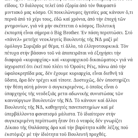
εἴδους. Ὁ διάλογος τελεῖ ὑπό ἐξορία ἀπό τόν θαυμαστό
μιντιακό μας κόσμο. Οἱ ποικιλώνυμες ἡγεσίες μας κάνουν ὅ,τι
περνᾶ ἀπό τό χέρι τους, ἐδῶ καί χρόνια, ἀπό τήν ἐποχή τῶν
μνημονίων, γιά νά μήν σκέπτεται ὁ κόσμος. Πολιτική
ἐκπομπή εἶναι σήμερα ὁ Big Brother. Ἐν πάση περιπτώσει. Στό
«πάνελ» μετεῖχε νεοκλεγείς Βουλευτής τῆς ΝΔ μαζί μέ
ὁμόλογο Συριζαῖο μέ θέμα, τί ἄλλο, τά ἑλληνοτουρκικά. Τόν
πέτυχα στήν βάσανο τοῦ νά ἀποπειρᾶται νά ἐξηγήσει τήν
διαφορά «κυριαρχίας» καί «κυριαρχικοῦ δικαιώματος» γιά νά
ἰσχυριστεῖ ὅτι ἐκεῖ πού πλέει τό Ὀρούτς Ρέις, πάνω ἀπό τήν
ὑφαλοκρηπῖδα μας, δέν ἔχουμε κυριαρχία, εἶναι διεθνῆ τά
ὕδατα, ἄρα δέν τρέχει καί τίποτε. Δυστυχῶς, δέν ὑποστηρίζει
τήν θέση αὐτή μόνον ὁ συγκεκριμένος, ὁ ὁποῖος εἶναι ὁ
ὑπαρχηγός τῆς νεοδεξιᾶς μετα-αδωνικῆς συνιστώσας τῶν
καινούργιων Βουλευτῶν τῆς ΝΔ. Τό κάνουν καί ἄλλοι
Βουλευτές τῆς ΝΔ, καθηγητές πανεπιστημίων καί μέ
ὑπερβάλλοντα φανατισμό μάλιστα. Τό ἰδιαίτερον στήν
συγκεκριμένη περίπτωση ἦταν ὅτι ὁ νεαρός δέν γνωρίζει
Δίκαιο τῆς Θαλάσσης ἄρα καί τήν βαρύτητα κάθε λέξης πού
ἐκστόμιζε μέ τήν ἰδιότητα τοῦ Βουλευτῆ προχθές.