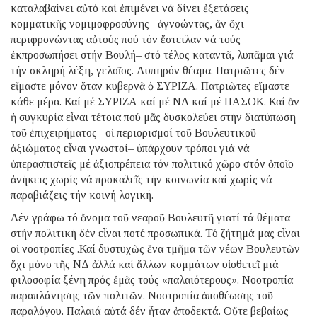
καταλαβαίνει αὐτό καί ἐπιμένει νά δίνει ἐξετάσεις
κομματικῆς νομιμοφροσύνης –ἀγνοώντας, ἄν ὄχι
περιφρονώντας αὐτούς πού τόν ἔστειλαν νά τούς
ἐκπροσωπήσει στήν Βουλή– στό τέλος καταντᾶ, λυπᾶμαι γιά
τήν σκληρή λέξη, γελοῖος. Λυπηρόν θέαμα. Πατριῶτες δέν
εἴμαστε μόνον ὅταν κυβερνᾶ ὁ ΣΥΡΙΖΑ. Πατριῶτες εἴμαστε
κάθε μέρα. Καί μέ ΣΥΡΙΖΑ καί μέ ΝΔ καί μέ ΠΑΣΟΚ. Καί ἄν
ἡ συγκυρία εἶναι τέτοια πού μᾶς δυσκολεύει στήν διατύπωση
τοῦ ἐπιχειρήματος –οἱ περιορισμοί τοῦ Βουλευτικοῦ
ἀξιώματος εἶναι γνωστοί– ὑπάρχουν τρόποι γιά νά
ὑπερασπιστεῖς μέ ἀξιοπρέπεια τόν πολιτικό χῶρο στόν ὁποῖο
ἀνήκεις χωρίς νά προκαλεῖς τήν κοινωνία καί χωρίς νά
παραβιάζεις τήν κοινή λογική.
Δέν γράφω τό ὄνομα τοῦ νεαροῦ Βουλευτῆ γιατί τά θέματα
στήν πολιτική δέν εἶναι ποτέ προσωπικά. Τό ζήτημά μας εἶναι
οἱ νοοτροπίες .Καί δυστυχῶς ἕνα τμῆμα τῶν νέων Βουλευτῶν
ὄχι μόνο τῆς ΝΔ ἀλλά καί ἄλλων κομμάτων υἱοθετεῖ μιά
φιλοσοφία ξένη πρός ἐμᾶς τούς «παλαιότερους». Νοοτροπία
παραπλάνησης τῶν πολιτῶν. Νοοτροπία ἀποθέωσης τοῦ
παραλόγου. Παλαιά αὐτά δέν ἦταν ἀποδεκτά. Οὔτε βεβαίως