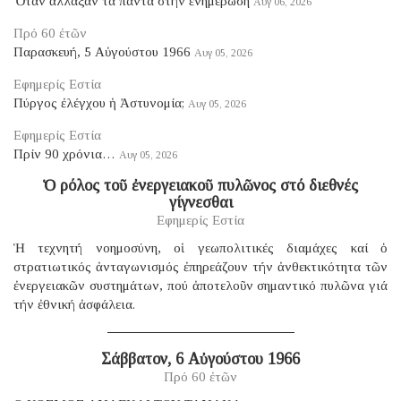
Ὅταν ἄλλαξαν τά πάντα στήν ἐνημέρωση
Αυγ 06, 2026
Πρό 60 ἐτῶν
Παρασκευή, 5 Αὐγούστου 1966
Αυγ 05, 2026
Εφημερίς Εστία
Πύργος ἐλέγχου ἡ Ἀστυνομία;
Αυγ 05, 2026
Εφημερίς Εστία
Πρίν 90 χρόνια…
Αυγ 05, 2026
Ὁ ρόλος τοῦ ἐνεργειακοῦ πυλῶνος στό διεθνές
γίγνεσθαι
Εφημερίς Εστία
Ἡ τεχνητή νοημοσύνη, οἱ γεωπολιτικές διαμάχες καί ὁ
στρατιωτικός ἀνταγωνισμός ἐπηρεάζουν τήν ἀνθεκτικότητα τῶν
ἐνεργειακῶν συστημάτων, πού ἀποτελοῦν σημαντικό πυλῶνα γιά
τήν ἐθνική ἀσφάλεια.
Σάββατον, 6 Αὐγούστου 1966
Πρό 60 ἐτῶν