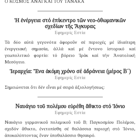
Ο ΚΟΣΜΟΣ ΑΝΑΓΚΑΙ ΤΟΥ ΤΑΝΑΚΑ
Ἡ ἐνέργεια στό ἐπίκεντρο τῶν νεο-ὀθωμανικῶν
σχεδίων τῆς Ἄγκυρας
Εφημερίς Εστία
Τά δύο αὐτά γεγονότα ἀφοροῦν σέ περιοχές μέ ἰδιαίτερη
ἐνεργειακή σημασία, ἀλλά καί μέ ἔντονο ἱστορικό καί
γεωπολιτικό φορτίο: τό βόρειο Ἰράκ καί τήν Ἀνατολική
Μεσόγειο.
Ἱεραρχία: Ἕνα ἀκόμη χρόνο σέ ἀδράνεια (μέρος B΄)
Εφημερίς Εστία
Σημειώνεται ὅτι δέν εἶναι μέ σειρά ἀξιολογήσεως:
Ναυάγιο τοῦ πολέμου εὑρέθη ἄθικτο στό Ἰόνιο
Εφημερίς Εστία
Ναυάγιο γερμανικοῦ πολεμικοῦ τοῦ B; Παγκοσμίου Πολέμου,
σχεδόν ἄθικτο, ἐνετοπίσθη σέ θαλάσσια περιοχή στό Ἰόνιο,
ἀποκαλύπτοντας ἕναν ὑποθαλάσσιο θησαυρό.