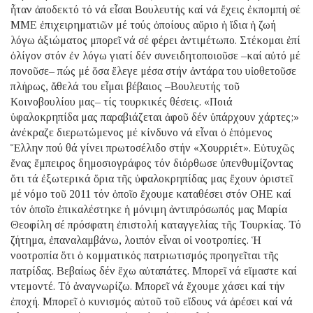
ἦταν ἀποδεκτό τό νά εἶσαι Βουλευτής καί νά ἔχεις ἐκπομπή σέ
ΜΜΕ ἐπιχειρηματιῶν μέ τούς ὁποίους αὔριο ἡ ἴδια ἡ ζωή
λόγω ἀξιώματος μπορεῖ νά σέ φέρει ἀντιμέτωπο. Στέκομαι ἐπί
ὀλίγον στόν ἐν λόγω γιατί δέν συνειδητοποιοῦσε –καί αὐτό μέ
πονοῦσε– πώς μέ ὅσα ἔλεγε μέσα στήν ἀντάρα του υἱοθετοῦσε
πλήρως, ἄθελά του εἶμαι βέβαιος –Βουλευτής τοῦ
Κοινοβουλίου μας– τίς τουρκικές θέσεις. «Ποιά
ὑφαλοκρηπίδα μας παραβιάζεται ἀφοῦ δέν ὑπάρχουν χάρτες;»
ἀνέκραζε διερωτώμενος μέ κίνδυνο νά εἶναι ὁ ἑπόμενος
Ἕλλην πού θά γίνει πρωτοσέλιδο στήν «Χουρριέτ». Εὐτυχῶς
ἕνας ἔμπειρος δημοσιογράφος τόν διόρθωσε ὑπενθυμίζοντας
ὅτι τά ἐξωτερικά ὅρια τῆς ὑφαλοκρηπίδας μας ἔχουν ὁριστεῖ
μέ νόμο τοῦ 2011 τόν ὁποῖο ἔχουμε καταθέσει στόν ΟΗΕ καί
τόν ὁποῖο ἐπικαλέστηκε ἡ μόνιμη ἀντιπρόσωπός μας Μαρία
Θεοφίλη σέ πρόσφατη ἐπιστολή καταγγελίας τῆς Τουρκίας. Τό
ζήτημα, ἐπαναλαμβάνω, λοιπόν εἶναι οἱ νοοτροπίες. Ἡ
νοοτροπία ὅτι ὁ κομματικός πατριωτισμός προηγεῖται τῆς
πατρίδας. Βεβαίως δέν ἔχω αὐταπάτες. Μπορεῖ νά εἴμαστε καί
ντεμοντέ. Τό ἀναγνωρίζω. Μπορεῖ νά ἔχουμε χάσει καί τήν
ἐποχή. Μπορεῖ ὁ κυνισμός αὐτοῦ τοῦ εἴδους νά ἀρέσει καί νά