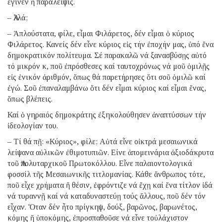
ἔγινεν ἡ παράλειψις.
– Ἀλλά;
– Ἁπλούστατα, φίλε, εἶμαι Φιλάρετος, δέν εἶμαι ὁ κύριος
Φιλάρετος. Κανείς δέν εἶνε κύριος εἰς τήν ἐποχήν μας, ὑπό ἕνα
δημοκρατικόν πολίτευμα. Σέ παρακαλῶ νά ξανασβύσῃς αὐτό
τό μικρόν κ, ποῦ ἐπρόσθεσες καί ταυτοχρόνως νά μοῦ ὁμιλῇς
εἰς ἑνικόν ἀριθμόν, ὅπως θά παρετήρησες ὅτι σοῦ ὁμιλῶ καί
ἐγώ. Σοῦ ἐπαναλαμβάνω ὅτι δέν εἶμαι κύριος καί εἶμαι ἕνας,
ὅπως βλέπεις.
Καί ὁ γηραιός δημοκράτης ἐξηκολούθησεν ἀναπτύσσων τήν
ἰδεολογίαν του.
– Τί θά πῇ: «Κύριος», φίλε; Αὐτά εἶνε οἰκτρά μεσαιωνικά
λείψανα αὐλικῶν ἐθιμοτυπιῶν. Είνε ἀπομεινάρια ἀξιοδάκρυτα
τοῦ Ἀπολυταρχικοῦ Πρωτοκόλλου. Εἶνε παλαιοντολογικά
φοσσίλ τῆς Μεσαιωνικῆς τιτλομανίας. Κάθε ἄνθρωπος τότε,
ποῦ εἶχε χρήματα ἤ θέσιν, ἐφρόντιζε νά ἔχῃ καί ἕνα τίτλον ἰδά
νά τυραννῇ καί νά καταδυναστεύῃ τούς ἄλλους, ποῦ δέν τόν
εἶχαν. Ὅταν δέν ἦτο πρίγκηψ, δούξ, βαρῶνος, βαρωνέτος,
κόμης ἤ ὑποκόμης, ἐπροσπαθοῦσε νά εἶνε τοὐλάχιστον