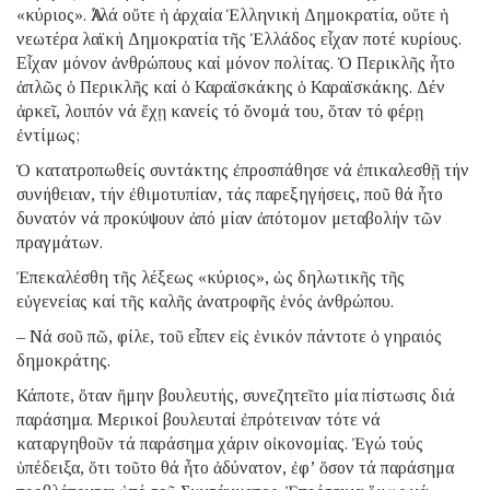
«κύριος». Ἀλλά οὔτε ἡ ἀρχαία Ἑλληνική Δημοκρατία, οὔτε ἡ
νεωτέρα λαϊκή Δημοκρατία τῆς Ἑλλάδος εἶχαν ποτέ κυρίους.
Εἶχαν μόνον ἀνθρώπους καί μόνον πολίτας. Ὁ Περικλῆς ἦτο
ἁπλῶς ὁ Περικλῆς καί ὁ Καραϊσκάκης ὁ Καραϊσκάκης. Δέν
ἀρκεῖ, λοιπόν νά ἔχῃ κανείς τό ὄνομά του, ὅταν τό φέρῃ
ἐντίμως;
Ὁ κατατροπωθείς συντάκτης ἐπροσπάθησε νά ἐπικαλεσθῇ τήν
συνήθειαν, τήν ἐθιμοτυπίαν, τάς παρεξηγήσεις, ποῦ θά ἦτο
δυνατόν νά προκύψουν ἀπό μίαν ἀπότομον μεταβολήν τῶν
πραγμάτων.
Ἐπεκαλέσθη τῆς λέξεως «κύριος», ὡς δηλωτικῆς τῆς
εὐγενείας καί τῆς καλῆς ἀνατροφῆς ἑνός ἀνθρώπου.
– Νά σοῦ πῶ, φίλε, τοῦ εἶπεν εἰς ἑνικόν πάντοτε ὁ γηραιός
δημοκράτης.
Κάποτε, ὅταν ἤμην βουλευτής, συνεζητεῖτο μία πίστωσις διά
παράσημα. Μερικοί βουλευταί ἐπρότειναν τότε νά
καταργηθοῦν τά παράσημα χάριν οἰκονομίας. Ἐγώ τούς
ὑπέδειξα, ὅτι τοῦτο θά ἦτο ἀδύνατον, ἐφ’ ὅσον τά παράσημα