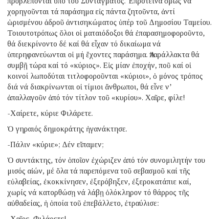
προβλέπονται ὑπό τοῦ Συντάγματος. Ἐπρότεινα ὅμως νά
χορηγοῦνται τά παράσημα εἰς πάντα ζητοῦντα, ἀντί
ὡρισμένου ἁδροῦ ἀντισηκώματος ὑπέρ τοῦ Δημοσίου Ταμείου.
Τοιουτοτρόπως ὅλοι οἱ ματαιόδοξοι θά ἐπαρασημοφοροῦντο,
θά διεκρίνοντο δέ καί θά εἶχαν τό δικαίωμα νά
ὑπερηφανεύωνται οἱ μή ἔχοντες παράσημα. Ἀπαράλλακτα θά
συμβῇ τώρα καί τό «κύριος». Εἰς μίαν ἐποχήν, ποῦ καί οἱ
κοινοί λωποδύται τιτλοφοροῦνται «κύριοι», ὁ μόνος τρόπος
διά νά διακρίνωνται οἱ τίμιοι ἄνθρωποι, θά εἶνε ν’
ἀπαλλαγοῦν ἀπό τόν τίτλον τοῦ «κυρίου». Χαῖρε, φίλε!
-Χαίρετε, κύριε Φιλάρετε.
Ὁ γηραιός δημοκράτης ἠγανάκτησε.
-Πάλιν «κύριε»; Δέν εἴπαμεν;
Ὁ συντάκτης, τόν ὁποῖον ἐχώριζεν ἀπό τόν συνομιλητήν του
μισός αἰών, μέ ὅλα τά παρεπόμενα τοῦ σεβασμοῦ καί τῆς
εὐλαβείας, ἐκοκκίνησεν, ἐξερόβηξεν, ἐξεροκατάπιε καί,
χωρίς νά κατορθώσῃ νά λάβῃ ὁλόκληρον τό θάρρος τῆς
αὐθαδείας, ἡ ὁποία τοῦ ἐπεβάλλετο, ἐτραύλισε:
-Χαῖρε, Φιλάρετε!