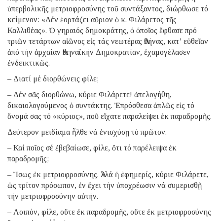
ὑπερβολικῆς μετριοφροσύνης τοῦ συντάξαντος, διώρθωσε τό
κείμενον: «Δέν ἑορτάζει αὔριον ὁ κ. Φιλάρετος τῆς
Καλλιθέας». Ὁ γηραιός δημοκράτης, ὁ ὁποῖος ἔφθασε πρό
τριῶν τετάρτων αἰῶνος εἰς τάς νεωτέρας Ἀθήνας, κατ’ εὐθεῖαν
ἀπό τήν ἀρχαίαν Ἀθηναϊκήν Δημοκρατίαν, ἐχαμογέλασεν
ἐνδεικτικῶς.
– Διατί μέ διορθώνεις φίλε;
– Δέν σᾶς διορθώνω, κύριε Φιλάρετε! ἀπελογήθη,
δικαιολογούμενος ὁ συντάκτης. Ἐπρόσθεσα ἁπλῶς εἰς τό
ὄνομά σας τό «κύριος», ποῦ εἴχατε παραλείψει ἐκ παραδρομῆς.
Δεύτερον μειδίαμα ἦλθε νά ἐνισχύσῃ τό πρῶτον.
– Καί ποῖος σέ ἐβεβαίωσε, φίλε, ὅτι τό παρέλειψα ἐκ
παραδρομῆς;
– Ἴσως ἐκ μετριοφροσύνης. Ἀλλά ἡ ἐφημερίς, κύριε Φιλάρετε,
ὡς τρίτον πρόσωπον, ἐν ἔχει τήν ὑποχρέωσιν νά συμερισθῇ
τήν μετριοφροσύνην αὐτήν.
– Λοιπόν, φίλε, οὔτε ἐκ παραδρομῆς, οὔτε ἐκ μετριοφροσύνης