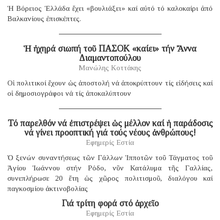
Ἡ Βόρειος Ἑλλάδα ἔχει «βουλιάξει» καί αὐτό τό καλοκαίρι ἀπό
Βαλκανίους ἐπισκέπτες.
Ἡ ἠχηρά σιωπή τοῦ ΠΑΣΟΚ «καίει» τήν Ἄννα
Διαμαντοπούλου
Μανώλης Κοττάκης
Οἱ πολιτικοί ἔχουν ὡς ἀποστολή νά ἀποκρύπτουν τίς εἰδήσεις καί
οἱ δημοσιογράφοι νά τίς ἀποκαλύπτουν
Τό παρελθόν νά ἐπιστρέψει ὡς μέλλον καί ἡ παράδοσις
νά γίνει προοπτική γιά τούς νέους ἀνθρώπους!
Εφημερίς Εστία
Ὁ ξενών συναντήσεως τῶν Γάλλων Ἱπποτῶν τοῦ Τάγματος τοῦ
Ἁγίου Ἰωάννου στήν Ρόδο, νῦν Κατάλυμα τῆς Γαλλίας,
συνεπλήρωσε 20 ἔτη ὡς χῶρος πολιτισμοῦ, διαλόγου καί
παγκοσμίου ἀκτινοβολίας
Γιά τρίτη φορά στό ἀρχεῖο
Εφημερίς Εστία