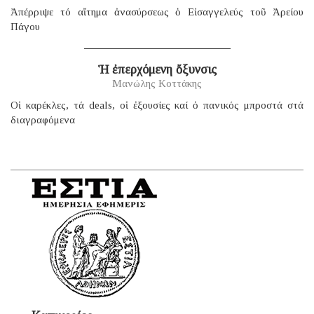
Ἀπέρριψε τό αἴτημα ἀνασύρσεως ὁ Εἰσαγγελεύς τοῦ Ἀρείου
Πάγου
Ἡ ἐπερχόμενη ὄξυνσις
Μανώλης Κοττάκης
Οἱ καρέκλες, τά deals, οἱ ἐξουσίες καί ὁ πανικός μπροστά στά
διαγραφόμενα