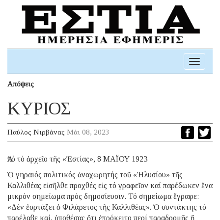
Toggle
navigati
Απόψεις
ΚΥΡΙΟΣ
Παύλος Νιρβάνας
Μάι 08, 2023
Ἀπό τό ἀρχεῖο τῆς «Ἑστίας», 8 ΜΑΪΟΥ 1923
Ὁ γηραιός πολιτικός ἀναχωρητής τοῦ «Ἠλυσίου» τῆς
Καλλιθέας εἰσῆλθε προχθές εἰς τό γραφεῖον καί παρέδωκεν ἕνα
μικρόν σημείωμα πρός δημοσίευσιν. Τό σημείωμα ἔγραφε:
«Δέν ἑορτάζει ὁ Φιλάρετος τῆς Καλλιθέας». Ὁ συντάκτης τό
παρέλαβε καί, ὑποθέσας ὅτι ἐπρόκειτο περί παραδρομῆς ἤ