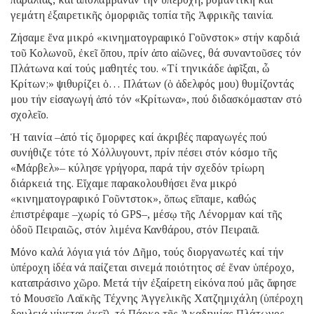
γεμάτη ἐξαιρετικῆς ὀμορφιᾶς τοπία τῆς Ἀφρικῆς ταινία.
Ζήσαμε ἕνα μικρό «κινηματογραφικό Γοῦνστοκ» στήν καρδιά
τοῦ Κολωνοῦ, ἐκεῖ ὅπου, πρίν ἀπο αἰῶνες, θά συναντοῦσες τόν
Πλάτωνα καί τούς μαθητές του. «Τί τηνικάδε ἀφῖξαι, ὦ
Κρίτων;» ψιθυρίζει ὁ… Πλάτων (ὁ ἀδελφός μου) θυμίζοντάς
μου τήν εἰσαγωγή ἀπό τόν «Κρίτωνα», πού διδασκόμασταν στό
σχολεῖο.
Ἡ ταινία –ἀπό τίς ὄμορφες καί ἀκριβές παραγωγές πού
συνήθιζε τότε τό Χόλλυγουντ, πρίν πέσει στόν κόσμο τῆς
«Μάρβελ»– κύλησε γρήγορα, παρά τήν σχεδόν τρίωρη
διάρκειά της. Εἴχαμε παρακολουθήσει ἕνα μικρό
«κινηματογραφικό Γοῦντστοκ», ὅπως εἴπαμε, καθώς
ἐπιστρέφαμε –χωρίς τό GPS–, μέσῳ τῆς Λένορμαν καί τῆς
ὁδοῦ Πειραιῶς, στόν λιμένα Κανθάρου, στόν Πειραιᾶ.
Μόνο καλά λόγια γιά τόν Δῆμο, τούς διοργανωτές καί τήν
ὑπέροχη ἰδέα νά παίζεται σινεμά ποιότητος σέ ἕναν ὑπέροχο,
καταπράσινο χῶρο. Μετά τήν ἐξαίρετη εἰκόνα πού μᾶς ἄφησε
τό Μουσεῖο Λαϊκῆς Τέχνης Ἀγγελικῆς Χατζημιχάλη (ὑπέροχη
δουλειά γίνεται ἐκεῖ), τό Πάρκο τῆς Ἀκαδημίας Πλάτωνος