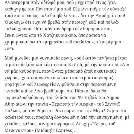
Ἀναφέρομαι στόν ἀδελφό μου, πού μέχρι πρό τινος ἦταν
καθηγητής στό Πανεπιστήμιο τοῦ Σέφιλντ (πῆρε τήν σύνταξή
του) καί ὁ ὁποῖος πολύ θά ἤθελε νά… δεῖ τήν Ἀκαδημία του!
Ὁμολογῶ ὅτι εἶχα νά βρεθῶ στήν περιοχή ἐδῶ καί πολλά-
πολλά χρόνια. Οὔτε κἄν τόν δρόμο δέν θυμόμουν καί,
ξεκινῶντας ἀπό τό Χατζηκυριάκειο, ἀποφάσισα νά
χρησιμοποιήσω τό «μηχανάκι τοῦ διαβόλου», τό περίφημο
GPS.
Μοῦ μιλοῦσε μιά γυναικεία φωνή, «σέ ἑκατόν πενῆντα μέτρα
στρίψτε δεξιά» καί κάτι τέτοια. Κι ἔτσι, μέ τήν κυρία τοῦ «AI»
νά μᾶς καθοδηγεῖ, περνῶντας μέσα ἀπό ἀποθηκευτικούς
χώρους, χορταριασμένα οἰκόπεδα καί τεράστια γκαράζ
φορτηγῶν καί λεωφορείων, φθάσαμε στήν παρακείμενη
πλατεῖα καί σέ λίγο βρεθήκαμε στό Πάρκο, ὅπου θά
παρακολουθούσαμε, στό πλαίσιο τοῦ Φεστιβάλ τοῦ Δήμου
Ἀθηναίων, τήν ταινία «Πέρα ἀπό τήν Ἀφρκή» τοῦ Σίντνεϊ
Πόλλακ, μέ τόν Ρόμπερτ Ρέντφορντ καί τήν Μέριλ Στρίπ στά
καλύτερά τους, προβολή ὀργανωμένη ἀπό τήν ἐπιτυχημένη, μέ
χιλιάδες φίλους, κινηματογραφική Λέσχη «Ἐξπρές τοῦ
Μεσονυκτίου» (Midnight Express)…