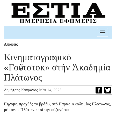
Toggle
navigati
Απόψεις
Κινηματογραφικό
«Γοῦντστοκ» στήν Ἀκαδημία
Πλάτωνος
Δημήτρης Καπράνος
Μάι 14, 2026
Πήγαμε, προχθές τό βράδυ, στό Πάρκο Ἀκαδημίας Πλάτωνος,
μέ τόν… Πλάτωνα καί τήν σύζυγό του.