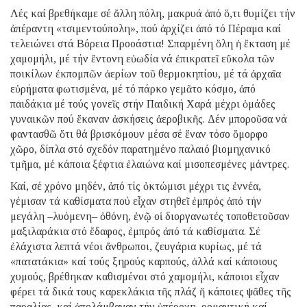
Λές καί βρεθήκαμε σέ ἄλλη πόλη, μακρυά ἀπό ὅ,τι θυμίζει τήν
ἀπέραντη «τσιμεντούπολη», πού ἀρχίζει ἀπό τό Πέραμα καί
τελειώνει στά Βόρεια Προοάστια! Σπαρμένη ὅλη ἡ ἔκταση μέ
χαμομήλι, μέ τήν ἔντονη εὐωδία νά ἐπικρατεῖ εὔκολα τῶν
ποικίλων ἐκπομπῶν ἀερίων τοῦ θερμοκηπίου, μέ τά ἀρχαῖα
εὑρήματα φωτισμένα, μέ τό πάρκο γεμᾶτο κόσμο, ἀπό
παιδάκια μέ τούς γονεῖς στήν Παιδική Χαρά μέχρι ὁμάδες
γυναικῶν πού ἔκαναν ἀσκήσεις ἀεροβικῆς. Δέν μποροῦσα νά
φαντασθῶ ὅτι θά βρισκόμουν μέσα σέ ἕναν τόσο ὄμορφο
χῶρο, δίπλα στό σχεδόν παρατημένο παλαιό βιομηχανικό
τμῆμα, μέ κάποια ξέφτια ἐλαιώνα καί μισοπεσμένες μάντρες.
Καί, σέ χρόνο μηδέν, ἀπό τίς ὀκτώμισι μέχρι τις ἐννέα,
γέμισαν τά καθίσματα πού εἶχαν στηθεῖ ἐμπρός ἀπό τήν
μεγάλη –λυόμενη– ὀθόνη, ἐνῷ οἱ διοργανωτές τοποθετοῦσαν
μαξιλαράκια στό ἔδαφος, ἐμπρός ἀπό τά καθίσματα. Σέ
ἐλάχιστα λεπτά νέοι ἄνθρωποι, ζευγάρια κυρίως, μέ τά
«πατατάκια» καί τούς ξηρούς καρπούς, ἀλλά καί κάποιους
χυμούς, βρέθηκαν καθισμένοι στό χαμομήλι, κάποιοι εἶχαν
φέρει τά δικά τους καρεκλάκια τῆς πλάζ ἤ κάποιες ψᾶθες τῆς
παραλίας, καί ἀπολάμβαναν τήν ὑπέροχη, ρομαντική καί