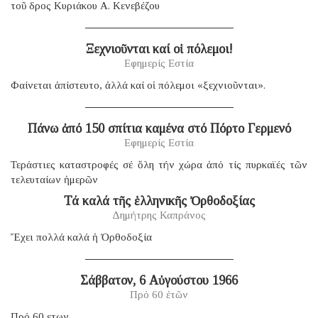
τοῦ δρος Κυριάκου Α. Κενεβέζου
Ξεχνιοῦνται καί οἱ πόλεμοι!
Εφημερίς Εστία
Φαίνεται ἀπίστευτο, ἀλλά καί οἱ πόλεμοι «ξεχνιοῦνται».
Πάνω ἀπό 150 σπίτια καμένα στό Πόρτο Γερμενό
Εφημερίς Εστία
Τεράστιες καταστροφές σέ ὅλη τήν χώρα ἀπό τίς πυρκαϊές τῶν
τελευταίων ἡμερῶν
Τά καλά τῆς ἑλληνικῆς Ὀρθοδοξίας
Δημήτρης Καπράνος
Ἔχει πολλά καλά ἡ Ὀρθοδοξία
Σάββατον, 6 Αὐγούστου 1966
Πρό 60 ἐτῶν
Πρό 60 ετων