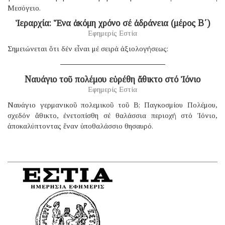
Μεσόγειο.
Ἱεραρχία: Ἕνα ἀκόμη χρόνο σέ ἀδράνεια (μέρος B΄)
Εφημερίς Εστία
Σημειώνεται ὅτι δέν εἶναι μέ σειρά ἀξιολογήσεως:
Ναυάγιο τοῦ πολέμου εὑρέθη ἄθικτο στό Ἰόνιο
Εφημερίς Εστία
Ναυάγιο γερμανικοῦ πολεμικοῦ τοῦ B; Παγκοσμίου Πολέμου,
σχεδόν ἄθικτο, ἐνετοπίσθη σέ θαλάσσια περιοχή στό Ἰόνιο,
ἀποκαλύπτοντας ἕναν ὑποθαλάσσιο θησαυρό.