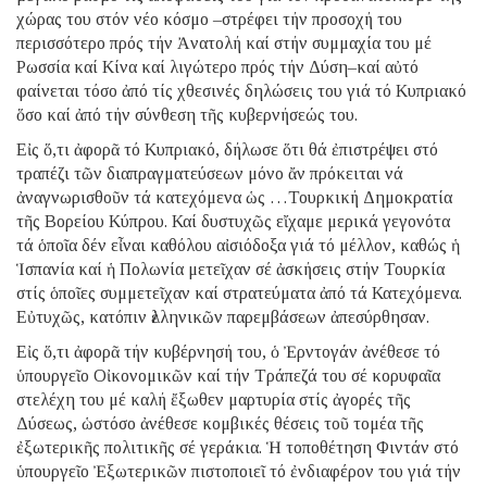
χώρας του στόν νέο κόσμο –στρέφει τήν προσοχή του
περισσότερο πρός τήν Ἀνατολή καί στήν συμμαχία του μέ
Ρωσσία καί Κίνα καί λιγώτερο πρός τήν Δύση–καί αὐτό
φαίνεται τόσο ἀπό τίς χθεσινές δηλώσεις του γιά τό Κυπριακό
ὅσο καί ἀπό τήν σύνθεση τῆς κυβερνήσεώς του.
Εἰς ὅ,τι ἀφορᾶ τό Κυπριακό, δήλωσε ὅτι θά ἐπιστρέψει στό
τραπέζι τῶν διαπραγματεύσεων μόνο ἄν πρόκειται νά
ἀναγνωρισθοῦν τά κατεχόμενα ὡς …Τουρκική Δημοκρατία
τῆς Βορείου Κύπρου. Καί δυστυχῶς εἴχαμε μερικά γεγονότα
τά ὁποῖα δέν εἶναι καθόλου αἰσιόδοξα γιά τό μέλλον, καθώς ἡ
Ἱσπανία καί ἡ Πολωνία μετεῖχαν σέ ἀσκήσεις στήν Τουρκία
στίς ὁποῖες συμμετεῖχαν καί στρατεύματα ἀπό τά Κατεχόμενα.
Εὐτυχῶς, κατόπιν ἑλληνικῶν παρεμβάσεων ἀπεσύρθησαν.
Εἰς ὅ,τι ἀφορᾶ τήν κυβέρνησή του, ὁ Ἐρντογάν ἀνέθεσε τό
ὑπουργεῖο Οἰκονομικῶν καί τήν Τράπεζά του σέ κορυφαῖα
στελέχη του μέ καλή ἔξωθεν μαρτυρία στίς ἀγορές τῆς
Δύσεως, ὡστόσο ἀνέθεσε κομβικές θέσεις τοῦ τομέα τῆς
ἐξωτερικῆς πολιτικῆς σέ γεράκια. Ἡ τοποθέτηση Φιντάν στό
ὑπουργεῖο Ἐξωτερικῶν πιστοποιεῖ τό ἐνδιαφέρον του γιά τήν