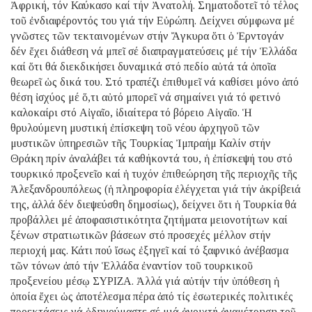
Ἀφρική, τόν Καύκασο καί τήν Ἀνατολή. Σηματοδοτεῖ τό τέλος
τοῦ ἐνδιαφέροντός του γιά τήν Εὐρώπη. Δείχνει σύμφωνα μέ
γνῶστες τῶν τεκταινομένων στήν Ἄγκυρα ὅτι ὁ Ἐρντογάν
δέν ἔχει διάθεση νά μπεῖ σέ διαπραγματεύσεις μέ τήν Ἑλλάδα
καί ὅτι θά διεκδικήσει δυναμικά στό πεδίο αὐτά τά ὁποῖα
θεωρεῖ ὡς δικά του. Στό τραπέζι ἐπιθυμεῖ νά καθίσει μόνο ἀπό
θέση ἰσχύος μέ ὅ,τι αὐτό μπορεῖ νά σημαίνει γιά τό φετινό
καλοκαίρι στό Αἰγαῖο, ἰδιαίτερα τό βόρειο Αἰγαῖο. Ἡ
θρυλούμενη μυστική ἐπίσκεψη τοῦ νέου ἀρχηγοῦ τῶν
μυστικῶν ὑπηρεσιῶν τῆς Τουρκίας Ἰμπραήμ Καλίν στήν
Θράκη πρίν ἀναλάβει τά καθήκοντά του, ἡ ἐπίσκεψή του στό
τουρκικό προξενεῖο καί ἡ τυχόν ἐπιθεώρηση τῆς περιοχῆς τῆς
Ἀλεξανδρουπόλεως (ἡ πληροφορία ἐλέγχεται γιά τήν ἀκρίβειά
της, ἀλλά δέν διεψεύσθη δημοσίως), δείχνει ὅτι ἡ Τουρκία θά
προβάλλει μέ ἀποφασιστικότητα ζητήματα μειονοτήτων καί
ξένων στρατιωτικῶν βάσεων στό προσεχές μέλλον στήν
περιοχή μας. Κάτι πού ἴσως ἐξηγεῖ καί τό ξαφνικό ἀνέβασμα
τῶν τόνων ἀπό τήν Ἑλλάδα ἐναντίον τοῦ τουρκικοῦ
προξενείου μέσῳ ΣΥΡΙΖΑ. Ἀλλά γιά αὐτήν τήν ὑπόθεση ἡ
ὁποία ἔχει ὡς ἀποτέλεσμα πέρα ἀπό τίς ἐσωτερικές πολιτικές
προεκτάσεις νά ὁδηγούμαστε σέ μιά ἀνοιχτή ἀναμέτρηση τοῦ