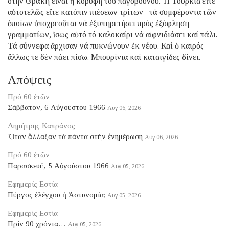
στήν Θράκη εἶναι ἡ κορυφή τοῦ παγόβουνου. Ἡ Τουρκία εἴτε
αὐτοτελῶς εἴτε κατόπιν πιέσεων τρίτων –τά συμφέροντα τῶν
ὁποίων ὑποχρεοῦται νά ἐξυπηρετήσει πρός ἐξόφληση
γραμματίων, ἴσως αὐτό τό καλοκαίρι νά αἰφνιδιάσει καί πάλι.
Τά σύννεφα ἄρχισαν νά πυκνώνουν ἐκ νέου. Καί ὁ καιρός
ἄλλως τε δέν πάει πίσω. Μπουρίνια καί καταιγίδες δίνει.
Απόψεις
Πρό 60 ἐτῶν
Σάββατον, 6 Αὐγούστου 1966
Αυγ 06, 2026
Δημήτρης Καπράνος
Ὅταν ἄλλαξαν τά πάντα στήν ἐνημέρωση
Αυγ 06, 2026
Πρό 60 ἐτῶν
Παρασκευή, 5 Αὐγούστου 1966
Αυγ 05, 2026
Εφημερίς Εστία
Πύργος ἐλέγχου ἡ Ἀστυνομία;
Αυγ 05, 2026
Εφημερίς Εστία
Πρίν 90 χρόνια…
Αυγ 05, 2026