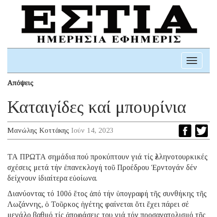
Toggle
navigati
Απόψεις
Καταιγίδες καί μπουρίνια
Μανώλης Κοττάκης
Ιούν 14, 2023
ΤΑ ΠΡΩΤΑ σημάδια πού προκύπτουν γιά τίς ἑλληνοτουρκικές
σχέσεις μετά τήν ἐπανεκλογή τοῦ Προέδρου Ἐρντογάν δέν
δείχνουν ἰδιαίτερα εὐοίωνα.
Διανύοντας τό 100ό ἔτος ἀπό τήν ὑπογραφή τῆς συνθήκης τῆς
Λωζάννης, ὁ Τοῦρκος ἡγέτης φαίνεται ὅτι ἔχει πάρει σέ
μεγάλο βαθμό τίς ἀποφάσεις του γιά τόν προσανατολισμό τῆς