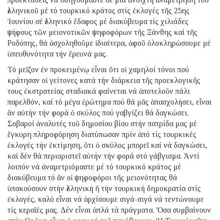
ἑλληνικοῦ μέ τό τουρκικό κράτος στίς ἐκλογές τῆς 25ης
Ἰουνίου σέ ἑλληνικό ἔδαφος μέ διακύβευμα τίς χιλιάδες
ψήφους τῶν μειονοτικῶν ψηφοφόρων τῆς Ξάνθης καί τῆς
Ροδόπης, θά ἀσχοληθοῦμε ἰδιαίτερα, ἀφοῦ ὁλοκληρώσουμε μέ
ὑπευθυνότητα τήν ἔρευνά μας.
Τό μεῖζον ἐν προκειμένῳ εἶναι ὅτι οἱ χαμηλοί τόνοι πού
κράτησαν οἱ γείτονες κατά τήν διάρκεια τῆς προεκλογικῆς
τους ἐκστρατείας σταδιακά φαίνεται νά ἀποτελοῦν πάλι
παρελθόν, καί τό μέγα ἐρώτημα πού θά μᾶς ἀπασχολήσει, εἶναι
ἄν αὐτήν τήν φορά ὁ σκύλος πού γαβγίζει θά δαγκώσει.
Σοβαροί ἀναλυτές τοῦ δημοσίου βίου στήν πατρίδα μας μέ
ἔγκυρη πληροφόρηση διατύπωσαν πρίν ἀπό τίς τουρκικές
ἐκλογές τήν ἐκτίμηση, ὅτι ὁ σκύλος μπορεῖ καί νά δαγκώσει,
καί δέν θά περιοριστεῖ αὐτήν τήν φορά στό γάβγισμα. Ἀντί
λοιπόν νά ἀναμετριόμαστε μέ τό τουρκικό κράτος μέ
διακύβευμα τό ἄν οἱ ψηφοφόροι τῆς μειονότητας θά
ὑπακούσουν στήν ἑλληνική ἤ τήν τουρκική δημοκρατία στίς
ἐκλογές, καλό εἶναι νά ἀρχίσουμε σιγά-σιγά νά τεντώνουμε
τίς κεραῖές μας. Δέν εἶναι ἁπλά τά πράγματα. Ὅσα συμβαίνουν