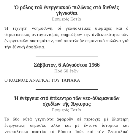
Ὁ ρόλος τοῦ ἐνεργειακοῦ πυλῶνος στό διεθνές
γίγνεσθαι
Εφημερίς Εστία
Ἡ τεχνητή νοημοσύνη, οἱ γεωπολιτικές διαμάχες καί ὁ
στρατιωτικός ἀνταγωνισμός ἐπηρεάζουν τήν ἀνθεκτικότητα τῶν
ἐνεργειακῶν συστημάτων, πού ἀποτελοῦν σημαντικό πυλῶνα γιά
τήν ἐθνική ἀσφάλεια.
Σάββατον, 6 Αὐγούστου 1966
Πρό 60 ἐτῶν
Ο ΚΟΣΜΟΣ ΑΝΑΓΚΑΙ ΤΟΥ ΤΑΝΑΚΑ
Ἡ ἐνέργεια στό ἐπίκεντρο τῶν νεο-ὀθωμανικῶν
σχεδίων τῆς Ἄγκυρας
Εφημερίς Εστία
Τά δύο αὐτά γεγονότα ἀφοροῦν σέ περιοχές μέ ἰδιαίτερη
ἐνεργειακή σημασία, ἀλλά καί μέ ἔντονο ἱστορικό καί
γεωπολιτικό φορτίο: τό βόρειο Ἰράκ καί τήν Ἀνατολική