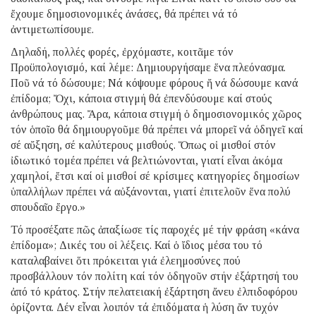
ἔχουμε δημοσιονομικές ἀνάσες, θά πρέπει νά τό
ἀντιμετωπίσουμε.
Δηλαδή, πολλές φορές, ἐρχόμαστε, κοιτᾶμε τόν
Προϋπολογισμό, καί λέμε: Δημιουργήσαμε ἕνα πλεόνασμα.
Ποῦ νά τό δώσουμε; Νά κόψουμε φόρους ἤ νά δώσουμε κανά
ἐπίδομα; Ὄχι, κάποια στιγμή θά ἐπενδύσουμε καί στούς
ἀνθρώπους μας. Ἄρα, κάποια στιγμή ὁ δημοσιονομικός χῶρος
τόν ὁποῖο θά δημιουργοῦμε θά πρέπει νά μπορεῖ νά ὁδηγεῖ καί
σέ αὔξηση, σέ καλύτερους μισθούς. Ὅπως οἱ μισθοί στόν
ἰδιωτικό τομέα πρέπει νά βελτιώνονται, γιατί εἶναι ἀκόμα
χαμηλοί, ἔτσι καί οἱ μισθοί σέ κρίσιμες κατηγορίες δημοσίων
ὑπαλλήλων πρέπει νά αὐξάνονται, γιατί ἐπιτελοῦν ἕνα πολύ
σπουδαῖο ἔργο.»
Τό προσέξατε πῶς ἀπαξίωσε τίς παροχές μέ τήν φράση «κάνα
ἐπίδομα»; Δικές του οἱ λέξεις. Καί ὁ ἴδιος μέσα του τό
καταλαβαίνει ὅτι πρόκειται γιά ἐλεημοσύνες πού
προσβάλλουν τόν πολίτη καί τόν ὁδηγοῦν στήν ἐξάρτησή του
ἀπό τό κράτος. Στήν πελατειακή ἐξάρτηση ἄνευ ἐλπιδοφόρου
ὁρίζοντα. Δέν εἶναι λοιπόν τά ἐπιδόματα ἡ λύση ἄν τυχόν