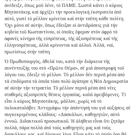
ἀνέδειξε, ὅπως μοῦ λένε, τό ΠΑΜΕ. Σωστά κάνει ὁ κύριος
Μητσοτάκης καί ἀρχίζει τήν προεκλογική ἐκστρατεία ἀπό
αὐτό, γιατί τό μέλλον κρίνεται καί στήν τσέπη κάθε πολίτη.
Ὄχι μόνο σέ αὐτήν, ὅπως ἔδειξαν οἱ ἀντιδράσεις γιά τήν
κηδεία τοῦ Κωσταντίνου, οἱ ὁποῖες ἔφεραν στόν ἀφρό τό
ἀφανές κίνημα τῆς εὐπρέπειας, τῆς ἀξιοπρέπειας καί τῆς
ἑλληνοπρέπειας, ἀλλά κρίνονται καί ἀλλοῦ. Ἀλλά, ναί,
πρωτίστως στήν τσέπη.
Ὁ Πρωθυπουργός, ἄθελά του, κατά τήν διάρκεια τῆς
συνέντευξής του στό «Πρῶτο Θέμα», σέ μιά ἀποστροφή τοῦ
λόγου του, ἔδειξε τό μέλλον. Τό μέλλον δέν περνᾶ μέσα ἀπό
τά ἐπιδόματα τά ὁποῖα τόσο πολύ ἀγάπησε ἡ Νέα Δημοκρατία
σέ αὐτήν τήν τετραετία. Τό μέλλον περνᾶ μέσα ἀπό νέες
σταθερές ἀξιοπρεπεῖς θέσεις ἐργασίας, καλά ἀμειβόμενες. Τί
εἶπε ὁ κύριος Μητσοτάκης, μᾶλλον, χωρίς νά τό
πολυκαταλάβει; Ἀντιγράφω τήν ἀπάντησή του γιά αὐξήσεις σέ
συγκεκριμένους κλάδους: «Δασκάλων, καθηγητῶν, αὐτό
ἐννοῶ. Διδακτικοῦ προσωπικοῦ. Ἡ ἀλήθεια εἶναι ὅτι ζητᾶμε
πολλά, πάρα πολλά ἀπό τούς καθηγητές μας καί τούς
δασκάλους μας, καί δίνουμε λίγα. Εἶναι κάτι τό ὁποῖο ὅσο θά