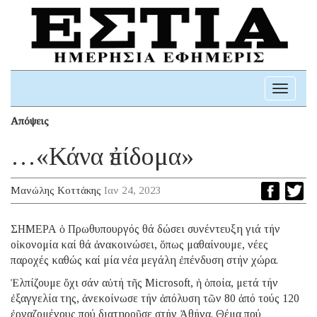
Toggle
navigati
Απόψεις
…«Κάνα ἐπίδομα»
Μανώλης Κοττάκης
Ιαν 24, 2023
ΣΗΜΕΡΑ ὁ Πρωθυπουργός θά δώσει συνέντευξη γιά τήν
οἰκονομία καί θά ἀνακοινώσει, ὅπως μαθαίνουμε, νέες
παροχές καθώς καί μία νέα μεγάλη ἐπένδυση στήν χώρα.
Ἐλπίζουμε ὄχι σάν αὐτή τῆς Microsoft, ἡ ὁποία, μετά τήν
ἐξαγγελία της, ἀνεκοίνωσε τήν ἀπόλυση τῶν 80 ἀπό τούς 120
ἐργαζομένους πού διατηροῦσε στήν Ἀθήνα. Θέμα πού