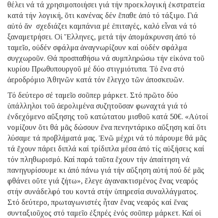
θέλει νά τά χρησιμοποιήσει γιά τήν προεκλογική ἐκστρατεία
κατά τήν λογική, ὅτι κανένας δέν ἔπαθε ἀπό τό τάξιμο. Γιά
αὐτό ἄν σχεδιάζει καμπάνια μέ ἐπιταγές, καλό εἶναι νά τό
ξαναμετρήσει. Οἱ Ἕλληνες, μετά τήν ἀπομάκρυνση ἀπό τό
ταμεῖο, οὐδέν σφάλμα ἀναγνωρίζουν καί οὐδέν σφάλμα
συγχωροῦν. Θά προσπαθήσω νά συμπληρώσω τήν εἰκόνα τοῦ
κυρίου Πρωθυπουργοῦ μέ δύο στιγμιότυπα. Τό ἕνα στό
ἀεροδρόμιο Ἀθηνῶν κατά τόν ἔλεγχο τῶν ἀποσκευῶν.
Τό δεύτερο σέ ταμεῖο σοῦπερ μάρκετ. Στό πρῶτο δύο
ὑπάλληλοι τοῦ ἀερολιμένα συζητοῦσαν φωναχτά γιά τό
ἐνδεχόμενο αὔξησης τοῦ κατώτατου μισθοῦ κατά 50€. «Αὐτοί
νομίζουν ὅτι θά μᾶς δώσουν ἕνα πενηντάρικο αὔξηση καί ὅτι
λύσαμε τά προβλήματά μας. Ἐνῶ μέχρι νά τό πάρουμε θά μᾶς
τά ἔχουν πάρει διπλά καί τρίδιπλα μέσα ἀπό τίς αὐξήσεις καί
τόν πληθωρισμό. Καί παρά ταῦτα ἔχουν τήν ἀπαίτηση νά
πανηγυρίσουμε κι ἀπό πάνω γιά τήν αὔξηση αὐτή πού δέ μᾶς
φθάνει οὔτε γιά ζήτω», ἔλεγε ἀγανακτισμένος ἕνας νεαρός
στήν συνάδελφό του κοντά στήν ὑπηρεσία συναλλάγματος.
Στό δεύτερο, πρωταγωνιστές ἦταν ἕνας νεαρός καί ἕνας
συνταξιοῦχος στό ταμεῖο ἐξπρές ἑνός σοῦπερ μάρκετ. Καί οἱ