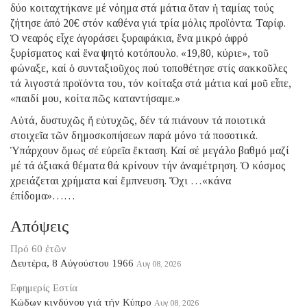
δύο κοιταχτήκανε μέ νόημα στά μάτια ὅταν ἡ ταμίας τούς
ζήτησε ἀπό 20€ στόν καθένα γιά τρία μόλις προϊόντα. Ταρίφ.
Ὁ νεαρός εἶχε ἀγοράσει ξυραφάκια, ἕνα μικρό ἀφρό
ξυρίσματος καί ἕνα ψητό κοτόπουλο. «19,80, κύριε», τοῦ
φώναξε, καί ὁ συνταξιοῦχος πού τοποθέτησε στίς σακκοῦλες
τά λιγοστά προϊόντα του, τόν κοίταξα στά μάτια καί μοῦ εἶπε,
«παιδί μου, κοίτα πῶς καταντήσαμε.»
Αὐτά, δυστυχῶς ἤ εὐτυχῶς, δέν τά πιάνουν τά ποιοτικά
στοιχεῖα τῶν δημοσκοπήσεων παρά μόνο τά ποσοτικά.
Ὑπάρχουν ὅμως σέ εὐρεῖα ἔκταση. Καί σέ μεγάλο βαθμό μαζί
μέ τά ἀξιακά θέματα θά κρίνουν τήν ἀναμέτρηση. Ὁ κόσμος
χρειάζεται χρήματα καί ἔμπνευση. Ὄχι …«κάνα
ἐπίδομα»……
Απόψεις
Πρό 60 ἐτῶν
Δευτέρα, 8 Αὐγούστου 1966
Αυγ 08, 2026
Εφημερίς Εστία
Κώδων κινδύνου γιά τήν Κύπρο
Αυγ 08, 2026