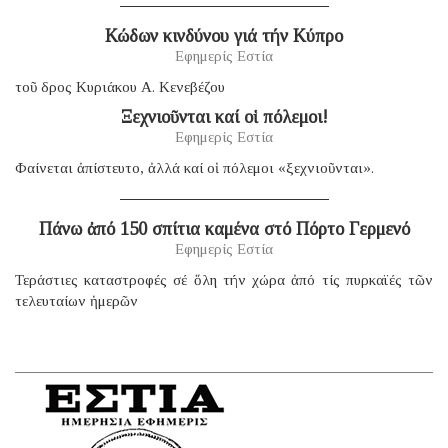
Κώδων κινδύνου γιά τήν Κύπρο
Εφημερίς Εστία
τοῦ δρος Κυριάκου Α. Κενεβέζου
Ξεχνιοῦνται καί οἱ πόλεμοι!
Εφημερίς Εστία
Φαίνεται ἀπίστευτο, ἀλλά καί οἱ πόλεμοι «ξεχνιοῦνται».
Πάνω ἀπό 150 σπίτια καμένα στό Πόρτο Γερμενό
Εφημερίς Εστία
Τεράστιες καταστροφές σέ ὅλη τήν χώρα ἀπό τίς πυρκαϊές τῶν
τελευταίων ἡμερῶν