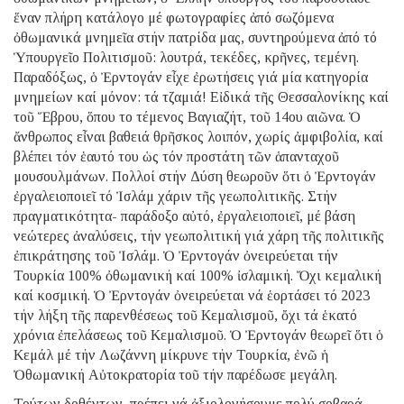
ἕναν πλήρη κατάλογο μέ φωτογραφίες ἀπό σωζόμενα
ὀθωμανικά μνημεῖα στήν πατρίδα μας, συντηρούμενα ἀπό τό
Ὑπουργεῖο Πολιτισμοῦ: λουτρά, τεκέδες, κρῆνες, τεμένη.
Παραδόξως, ὁ Ἐρντογάν εἶχε ἐρωτήσεις γιά μία κατηγορία
μνημείων καί μόνον: τά τζαμιά! Εἰδικά τῆς Θεσσαλονίκης καί
τοῦ Ἕβρου, ὅπου το τέμενος Βαγιαζήτ, τοῦ 14ου αιῶνα. Ὁ
ἄνθρωπος εἶναι βαθειά θρῆσκος λοιπόν, χωρίς ἀμφιβολία, καί
βλέπει τόν ἑαυτό του ὡς τόν προστάτη τῶν ἁπανταχοῦ
μουσουλμάνων. Πολλοί στήν Δύση θεωροῦν ὅτι ὁ Ἐρντογάν
ἐργαλειοποιεῖ τό Ἰσλάμ χάριν τῆς γεωπολιτικῆς. Στήν
πραγματικότητα- παράδοξο αὐτό, ἐργαλειοποιεῖ, μέ βάση
νεώτερες ἀναλύσεις, τήν γεωπολιτική γιά χάρη τῆς πολιτικῆς
ἐπικράτησης τοῦ Ἰσλάμ. Ὁ Ἐρντογάν ὀνειρεύεται τήν
Τουρκία 100% ὀθωμανική καί 100% ἰσλαμική. Ὄχι κεμαλική
καί κοσμική. Ὁ Ἐρντογάν ὀνειρεύεται νά ἑορτάσει τό 2023
τήν λήξη τῆς παρενθέσεως τοῦ Κεμαλισμοῦ, ὄχι τά ἑκατό
χρόνια ἐπελάσεως τοῦ Κεμαλισμοῦ. Ὁ Ἐρντογάν θεωρεῖ ὅτι ὁ
Κεμάλ μέ τήν Λωζάννη μίκρυνε τήν Τουρκία, ἐνῶ ἡ
Ὀθωμανική Αὐτοκρατορία τοῦ τήν παρέδωσε μεγάλη.
Τούτων δοθέντων, πρέπει νά ἀξιολογήσουμε πολύ σοβαρά,