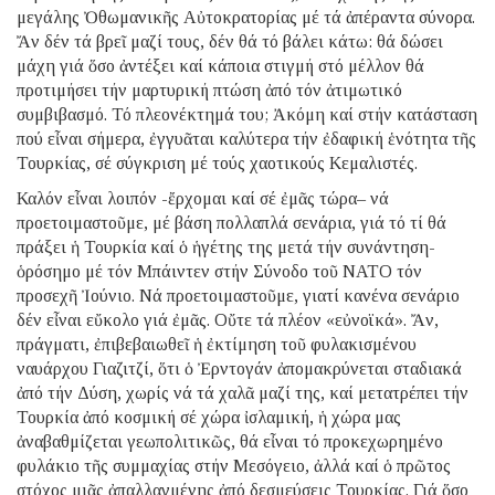
μεγάλης Ὀθωμανικῆς Αὐτοκρατορίας μέ τά ἀπέραντα σύνορα.
Ἄν δέν τά βρεῖ μαζί τους, δέν θά τό βάλει κάτω: θά δώσει
μάχη γιά ὅσο ἀντέξει καί κάποια στιγμή στό μέλλον θά
προτιμήσει τήν μαρτυρική πτώση ἀπό τόν ἀτιμωτικό
συμβιβασμό. Τό πλεονέκτημά του; Ἀκόμη καί στήν κατάσταση
πού εἶναι σήμερα, ἐγγυᾶται καλύτερα τήν ἐδαφική ἑνότητα τῆς
Τουρκίας, σέ σύγκριση μέ τούς χαοτικούς Κεμαλιστές.
Καλόν εἶναι λοιπόν -ἔρχομαι καί σέ ἐμᾶς τώρα– νά
προετοιμαστοῦμε, μέ βάση πολλαπλά σενάρια, γιά τό τί θά
πράξει ἡ Τουρκία καί ὁ ἡγέτης της μετά τήν συνάντηση-
ὁρόσημο μέ τόν Μπάιντεν στήν Σύνοδο τοῦ ΝΑΤΟ τόν
προσεχῆ Ἰούνιο. Νά προετοιμαστοῦμε, γιατί κανένα σενάριο
δέν εἶναι εὔκολο γιά ἐμᾶς. Οὔτε τά πλέον «εὐνοϊκά». Ἄν,
πράγματι, ἐπιβεβαιωθεῖ ἡ ἐκτίμηση τοῦ φυλακισμένου
ναυάρχου Γιαζιτζί, ὅτι ὁ Ἐρντογάν ἀπομακρύνεται σταδιακά
ἀπό τήν Δύση, χωρίς νά τά χαλᾶ μαζί της, καί μετατρέπει τήν
Τουρκία ἀπό κοσμική σέ χώρα ἰσλαμική, ἡ χώρα μας
ἀναβαθμίζεται γεωπολιτικῶς, θά εἶναι τό προκεχωρημένο
φυλάκιο τῆς συμμαχίας στήν Μεσόγειο, ἀλλά καί ὁ πρῶτος
στόχος μιᾶς ἀπαλλαγμένης ἀπό δεσμεύσεις Τουρκίας. Γιά ὅσο