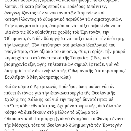
λοιπόν, τί κατά βάθος ἔπραξε ὁ Πρόεδρος Μπάιντεν,
ἀναγνωρίζοντας τήν γενοκτονία τῶν Ἀρμενίων καί
καταγγέλλοντας τό ὀθωμανικό παρελθόν τῶν αἱματοχυσιῶν.
Στήν πραγματικότητα, ἀποφάσισε νά παίξει ριψοκίνδυνα μέ
μία ἀπό τίς δύο εὐαίσθητες χορδές τοῦ Ἐρντογάν, τήν
Ὀθωμανία, ἐνῶ δέν θά ἀργήσει νά παίξει καί μέ τήν δεύτερη,
τήν ἰσλαμική. Τόν «κτύπησε» στό μαλακό ἰδεολογικό του
ὑπογάστριο, στόν ἀξιακό του πυρῆνα, σέ ὅ,τι ὁρίζει τήν μακρά
κυριαρχία του στό ἐσωτερικό τῆς Τουρκίας. (Ἕως καί
βιομηχανία ἐξαγωγῆς τηλεοπτικῶν σήριαλ ἔφτιαξε, γιά νά
διαφημίσει τήν ἀκτινοβολία τῆς Ὀθωμανικῆς Αὐτοκρατορίας/
Σουλεϊμάν ὁ Μεγαλοπρεπής κ.λπ.)
Καί ἄν αὔριο ὁ Ἀμερικανός Πρόεδρος ἀποφασίσει νά τόν
πιέσει ἐντόνως γιά τήν ἐπαναλειτουργία τῆς Θεολογικῆς
Σχολῆς τῆς Χάλκης καί γιά τήν παροχή δυνατότητας σέ
πολῖτες κάθε ἐθνικότητας, ὄχι μόνο τουρκικῆς, ἀπό ὅλο τόν
κόσμο νά διεκδικοῦν στό μέλλον τό ἀξίωμα τοῦ
Οἰκουμενικοῦ Πατριάρχη (γιά νά ἐνισχύσει τό Φανάρι ἔναντι
τῆς Μόσχας), τότε τό ἰδεολογικό δίλημμα γιά τόν Ἐρντογάν