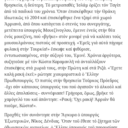
θρησκεία, ἡ δεύτερη. Τό μετριοπαθές Ἰσλάμ ὁρίζει τόν Ταγίπ
ἀπό τά παιδικά του χρόνια. Ὅταν ἐπισκέφθηκε τήν Θράκη
ἰδιωτικῶς τό 2004 καί ἐπισκέφθηκε ἕνα τζαμί στό χωριό
Ἀρριανά, ἀπό ὅπου κατάγεται ὁ στενός του συνεργάτης,
μετέπειτα ὑπουργός Μουεζίνογλου, ἔμεινε ἐνεός στήν θέα
ἑνός μουεζίνη, πού «βγῆκε» στόν μιναρέ γιά νά καλέσει τούς
μουσουλμάνους πιστούς σέ προσευχή. «Ἐμεῖς γιά αὐτά πήγαμε
φυλακή στήν Τουρκία!» ἔσκυψε καί ψιθύρισε,
ἐντυπωσιασμένος, στήν σύζυγό του, Ἐμινέ. Χρόνια ἀργότερα,
συζητοῦσε μέ τόν Κώστα Καραμανλῆ νά ἀνταλλάξουν
ἐπισκέψεις στά χωριά τους, στήν Πρώτη καί στά Ριζά. «Ἔχετε
καλή ρακή ἐκεῖ;» ρώτησε χιουμοριστικά ὁ Ἕλλην
Πρωθυπουργός. Ὁ πιστός στήν θρησκεία Τοῦρκος Πρόεδρος
-ὄχι σάν κάποιους ὑπουργούς του πού ἀγαποῦν τό ἀλκοόλ καί
ἄλλες ἀπολαύσεις– συννέφιασε! Γρήγορα, ὅμως, βρῆκε τό
χαμόγελό του καί ἀπάντησε: «Ρακή; Ὄχι ρακή! Ἀρριάν θά
πιοῦμε, Κώστα!».
Προχθές τόν συνάντησε στήν Ἄγκυρα ὁ ὑπουργός
Ἐξωτερικῶν, Νῖκος Δένδιας. Ὅταν τοῦ ἔθεσε τό ζήτημα τῶν
ὀθωμανικῶν μνημείων, ὁ Ἕλλην ὑπουργός τοῦ παρουσίασε