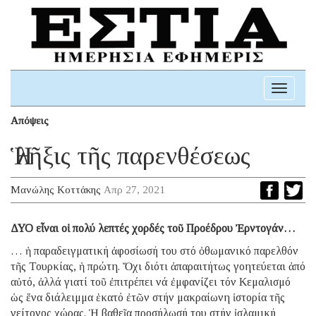
Toggle
navigati
Απόψεις
Ἡ λῆξις τῆς παρενθέσεως
Μανώλης Κοττάκης
Απρ 27, 2021
ΔΥΟ εἶναι οἱ πολύ λεπτές χορδές τοῦ Προέδρου Ἐρντογάν…
… ἡ παραδειγματική ἀφοσίωσή του στό ὀθωμανικό παρελθόν
τῆς Τουρκίας, ἡ πρώτη. Ὄχι διότι ἀπαραιτήτως γοητεύεται ἀπό
αὐτό, ἀλλά γιατί τοῦ ἐπιτρέπει νά ἐμφανίζει τόν Κεμαλισμό
ὡς ἕνα διάλειμμα ἑκατό ἐτῶν στήν μακραίωνη ἱστορία τῆς
γείτονος χώρας. Ἡ βαθεῖα προσήλωσή του στήν ἰσλαμική