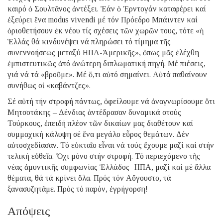
καιρό ὁ Σουλτᾶνος ἀντέξει. Ἐάν ὁ Ἐρντογάν καταφέρει καί
ἐξεύρει ἕνα modus vivendi μέ τόν Πρόεδρο Μπάιντεν καί
ὁριοθετήσουν ἐκ νέου τίς σχέσεις τῶν χωρῶν τους, τότε «ἡ
Ἑλλάς θά κινδυνέψει νά πληρώσει τό τίμημα τῆς
συνεννοήσεως μεταξύ ΗΠΑ-Ἀμερικῆς», ὅπως μᾶς ἐλέχθη
ἐμπιστευτικῶς ἀπό ἀνώτερη διπλωματική πηγή. Μέ πιέσεις,
γιά νά τά «βροῦμε». Μέ ὅ,τι αὐτό σημαίνει. Αὐτά παθαίνουν
συνήθως οἱ «καβάντζες».
Σέ αὐτή τήν στροφή πάντως, ὀφείλουμε νά ἀναγνωρίσουμε ὅτι
Μητσοτάκης – Δένδιας ἀντέδρασαν δυναμικά στούς
Τούρκους, ἐπειδή πλέον τῶν δικαίων μας διαθέτουν καί
συμμαχική κάλυψη σέ ἕνα μεγάλο εὖρος θεμάτων. Δέν
αὐτοσχεδίασαν. Τό εὐκταῖο εἶναι νά τούς ἔχουμε μαζί καί στήν
τελική εὐθεῖα. Ὄχι μόνο στήν στροφή. Τό περιεχόμενο τῆς
νέας ἀμυντικῆς συμφωνίας Ἑλλάδος- ΗΠΑ, μαζί καί μέ ἄλλα
θέματα, θά τά κρίνει ὅλα. Πρός τόν Αὔγουστο, τά
ξανασυζητᾶμε. Πρός τό παρόν, ἐγρήγορση!
Απόψεις