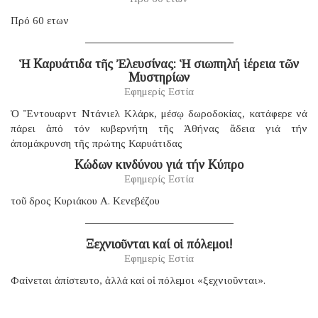
Πρό 60 ετων
Ἡ Καρυάτιδα τῆς Ἐλευσίνας: Ἡ σιωπηλή ἱέρεια τῶν
Μυστηρίων
Εφημερίς Εστία
Ὁ Ἔντουαρντ Ντάνιελ Κλάρκ, μέσῳ δωροδοκίας, κατάφερε νά
πάρει ἀπό τόν κυβερνήτη τῆς Ἀθήνας ἄδεια γιά τήν
ἀπομάκρυνση τῆς πρώτης Καρυάτιδας
Κώδων κινδύνου γιά τήν Κύπρο
Εφημερίς Εστία
τοῦ δρος Κυριάκου Α. Κενεβέζου
Ξεχνιοῦνται καί οἱ πόλεμοι!
Εφημερίς Εστία
Φαίνεται ἀπίστευτο, ἀλλά καί οἱ πόλεμοι «ξεχνιοῦνται».