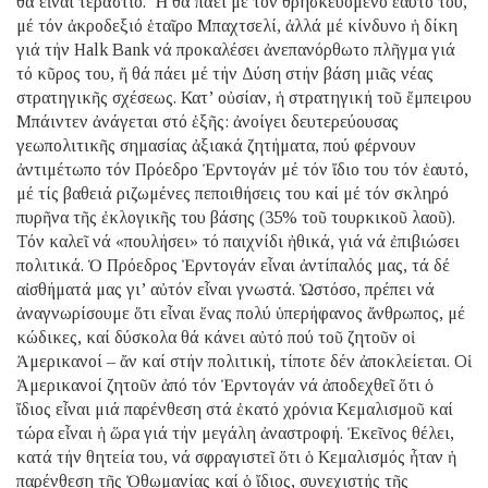
θά εἶναι τεράστιο. Ἤ θά πάει μέ τόν θρησκευόμενο ἑαυτό του,
μέ τόν ἀκροδεξιό ἑταῖρο Μπαχτσελί, ἀλλά μέ κίνδυνο ἡ δίκη
γιά τήν Ηalk Bank νά προκαλέσει ἀνεπανόρθωτο πλῆγμα γιά
τό κῦρος του, ἤ θά πάει μέ τήν Δύση στήν βάση μιᾶς νέας
στρατηγικῆς σχέσεως. Κατ’ οὐσίαν, ἡ στρατηγική τοῦ ἔμπειρου
Μπάιντεν ἀνάγεται στό ἑξῆς: ἀνοίγει δευτερεύουσας
γεωπολιτικῆς σημασίας ἀξιακά ζητήματα, πού φέρνουν
ἀντιμέτωπο τόν Πρόεδρο Ἐρντογάν μέ τόν ἴδιο του τόν ἑαυτό,
μέ τίς βαθειά ριζωμένες πεποιθήσεις του καί μέ τόν σκληρό
πυρῆνα τῆς ἐκλογικῆς του βάσης (35% τοῦ τουρκικοῦ λαοῦ).
Τόν καλεῖ νά «πουλήσει» τό παιχνίδι ἠθικά, γιά νά ἐπιβιώσει
πολιτικά. Ὁ Πρόεδρος Ἐρντογάν εἶναι ἀντίπαλός μας, τά δέ
αἰσθήματά μας γι’ αὐτόν εἶναι γνωστά. Ὡστόσο, πρέπει νά
ἀναγνωρίσουμε ὅτι εἶναι ἕνας πολύ ὑπερήφανος ἄνθρωπος, μέ
κώδικες, καί δύσκολα θά κάνει αὐτό πού τοῦ ζητοῦν οἱ
Ἀμερικανοί – ἄν καί στήν πολιτική, τίποτε δέν ἀποκλείεται. Οἱ
Ἀμερικανοί ζητοῦν ἀπό τόν Ἐρντογάν νά ἀποδεχθεῖ ὅτι ὁ
ἴδιος εἶναι μιά παρένθεση στά ἑκατό χρόνια Κεμαλισμοῦ καί
τώρα εἶναι ἡ ὥρα γιά τήν μεγάλη ἀναστροφή. Ἐκεῖνος θέλει,
κατά τήν θητεία του, νά σφραγιστεῖ ὅτι ὁ Κεμαλισμός ἦταν ἡ
παρένθεση τῆς Ὀθωμανίας καί ὁ ἴδιος, συνεχιστής τῆς