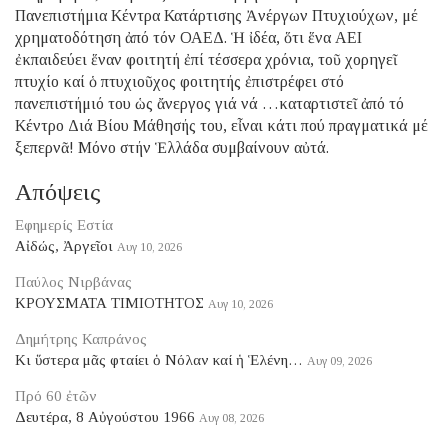
Πανεπιστήμια Κέντρα Κατάρτισης Ἀνέργων Πτυχιούχων, μέ
χρηματοδότηση ἀπό τόν ΟΑΕΔ. Ἡ ἰδέα, ὅτι ἕνα ΑΕΙ
ἐκπαιδεύει ἕναν φοιτητή ἐπί τέσσερα χρόνια, τοῦ χορηγεῖ
πτυχίο καί ὁ πτυχιοῦχος φοιτητής ἐπιστρέφει στό
πανεπιστήμιό του ὡς ἄνεργος γιά νά …καταρτιστεῖ ἀπό τό
Κέντρο Διά Βίου Μάθησής του, εἶναι κάτι πού πραγματικά μέ
ξεπερνᾶ! Μόνο στήν Ἑλλάδα συμβαίνουν αὐτά.
Απόψεις
Εφημερίς Εστία
Αἰδώς, Ἀργεῖοι
Αυγ 10, 2026
Παύλος Νιρβάνας
ΚΡΟΥΣΜΑΤΑ ΤΙΜΙΟΤΗΤΟΣ
Αυγ 10, 2026
Δημήτρης Καπράνος
Κι ὕστερα μᾶς φταίει ὁ Νόλαν καί ἡ Ἑλένη…
Αυγ 09, 2026
Πρό 60 ἐτῶν
Δευτέρα, 8 Αὐγούστου 1966
Αυγ 08, 2026