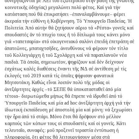
συνεργάζονται μέ ΑΕΙ τοῦ ἐξωτερικοῦ στήν βάση τῆς γνωστῆς
κοινοτικῆς ὁδηγίας) μεγαλώνει πολύ φέτος. Καί γιά τήν
κατάσταση πού θά ἐπικρατήσει –ἐπαναλαμβάνουμε– φέρει
ἀκεραία τήν εὐθύνη ἡ Κυβέρνηση. Τό Ὑπουργεῖο Παιδείας. Ἡ
Πολιτεία. Ἀπό αὐτήν θά ζητήσουν αὔριο τά «Ρέστα» γονεῖς καί
σπουδαστές ἄν τό πτυχίο τους ἤ τό δίπλωμά τους κάνει μόνο
γιά «ταπετσαρία» στό οἰκογενειακό σαλόνι ἐπειδή ἐπετράπη σέ
ἀπατεῶνες, μπαταχτσῆδες, ἀνευθύνους νά φέρουν τόν τίτλο
τοῦ Κολλεγιάρχη ἤ τοῦ Σχολάρχη καί νά παραπλανοῦν νέα
παιδιά. Τά ὁποῖα, σημειωτέον, ψηφίζουν καί δέν δείχνουν
ἐσχάτως καλές διαθέσεις ἔναντι τῆς ΝΔ σέ ἀντίθεση μέ τίς
ἐκλογές τοῦ 2019 κατά τίς ὁποῖες ψήφισαν φανατικά
Μητσοτάκη. Καθώς εἶναι λοιπόν πολύ τῆς μόδας οἱ
ἀνεξάρτητες ἀρχές –τό ΣΕΠΕ θά ὑποκατασταθεῖ ἀπό μία
τέτοια– διερωτώμεθα μήπως θά ἔπρεπε νά ἱδρυθεῖ ἀπό τό
Ὑπουργεῖο Παιδείας καί μία ad hoc ἀνεξάρτητη ἀρχή γιά τήν
ἰδιωτική ἐκπαίδευση μέ ἀποστολή μία καί μόνη: νά ξεχωρίσει
τήν ἦρα ἀπό τό στάρι. Μόνο ἔτσι θά δρέψουν στό μέλλον
καρπούς τῶν κόπων τους οἱ σπουδαστές καί οἱ γονεῖς. Κάτι
τελευταῖο, συναφές: μοῦ προξενεῖ τεραστία ἐντύπωση ἡ
πληροφορία, ὅτι φέτος θά λειτουργήσουν μέσα στά