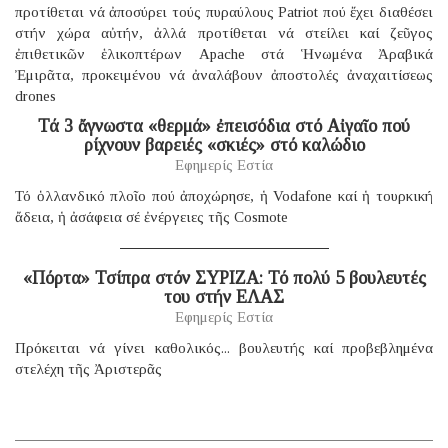
προτίθεται νά ἀποσύρει τούς πυραύλους Patriot πού ἔχει διαθέσει
στήν χώρα αὐτήν, ἀλλά προτίθεται νά στείλει καί ζεῦγος
ἐπιθετικῶν ἑλικοπτέρων Apache στά Ἡνωμένα Ἀραβικά
Ἐμιρᾶτα, προκειμένου νά ἀναλάβουν ἀποστολές ἀναχαιτίσεως
drones
Τά 3 ἄγνωστα «θερμά» ἐπεισόδια στό Αἰγαῖο πού
ρίχνουν βαρειές «σκιές» στό καλώδιο
Εφημερίς Εστία
Τό ὁλλανδικό πλοῖο πού ἀποχώρησε, ἡ Vodafone καί ἡ τουρκική
ἄδεια, ἡ ἀσάφεια σέ ἐνέργειες τῆς Cosmote
«Πόρτα» Τσίπρα στόν ΣΥΡΙΖΑ: Τό πολύ 5 βουλευτές
του στήν ΕΛΑΣ
Εφημερίς Εστία
Πρόκειται νά γίνει καθολικός... βουλευτής καί προβεβλημένα
στελέχη τῆς Ἀριστερᾶς