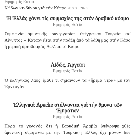
Εφημερίς Εστία
Κώδων κινδύνου γιά τήν Κύπρο
Αυγ 08, 2026
Ἡ Ἑλλάς χάνει τίς συμμαχίες της στόν ἀραβικό κόσμο
Εφημερίς Εστία
Συμφωνία ἀμυντικῆς συνεργασίας ὑπέγραψαν Τουρκία καί
Αἴγυπτος – Καταργεῖται στήν πράξη ἀπό τά λάθη μας στήν Κάσο
ἡ μερική ὁριοθέτησις ΑΟΖ μέ τό Κάιρο
Αἰδώς, Ἀργεῖοι
Εφημερίς Εστία
Ὁ ἑλληνικός λαός ἔμαθε τί σημαίνουν τά «ἤρεμα νερά» μέ τόν
Ἐρντογάν
Ἑλληνικά Apache στέλνονται γιά τήν ἄμυνα τῶν
Ἐμιράτων
Εφημερίς Εστία
Παρά τό γεγονός ὅτι ἡ Σαουδική Ἀραβία ὑπέγραψε χθές
ἀμυντική συμφωνία μέ τήν Τουρκία,η Ἑλλάς ὄχι μόνον δέν