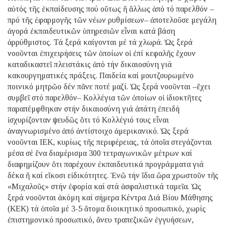
αὐτός τῆς ἐκπαίδευσης πού οὕτως ἤ ἄλλως ἀπό τό παρελθόν –
πρό τῆς ἐφαρμογῆς τῶν νέων ρυθμίσεων– ἀποτελοῦσε μεγάλη
ἀγορά ἐκπαιδευτικῶν ὑπηρεσιῶν εἶναι κατά βάση
ἀρρύθμιστος. Τά ξερά καίγονται μέ τά χλωρά. Ὡς ξερά
νοοῦνται ἐπιχειρήσεις τῶν ὁποίων οἱ ἐπί κεφαλῆς ἔχουν
καταδικαστεῖ πλειστάκις ἀπό τήν δικαιοσύνη γιά
κακουργηματικές πράξεις. Παιδεία καί μουτζουρωμένο
ποινικό μητρῶο δέν πᾶνε ποτέ μαζί. Ὡς ξερά νοοῦνται –ἔχει
συμβεῖ στό παρελθόν– Κολλέγια τῶν ὁποίων οἱ ἰδιοκτῆτες
παραπέμφθηκαν στήν δικαιοσύνη γιά ἀπάτη ἐπειδή
ἰσχυρίζονταν ψευδῶς ὅτι τό Κολλέγιό τους εἶναι
ἀναγνωρισμένο ἀπό ἀντίστοιχο ἀμερικανικό. Ὡς ξερά
νοοῦνται ΙΕΚ, κυρίως τῆς περιφέρειας, τά ὁποῖα στεγάζονται
μέσα σέ ἕνα διαμέρισμα 300 τετραγωνικῶν μέτρων καί
διαφημίζουν ὅτι παρέχουν ἐκπαιδευτικά προγράμματα γιά
δέκα ἤ καί εἴκοσι εἰδικότητες. Ἐνῶ τήν ἴδια ὥρα χρωστοῦν τῆς
«Μιχαλοῦς» στήν ἐφορία καί στά ἀσφαλιστικά ταμεῖα. Ὡς
ξερά νοοῦνται ἀκόμη καί σήμερα Κέντρα Διά Βίου Μάθησης
(ΚΕΚ) τά ὁποῖα μέ 3-5 ἄτομα διοικητικό προσωπικό, χωρίς
ἐπιστημονικό προσωπικό, ἄνευ τραπεζικῶν ἐγγυήσεων,