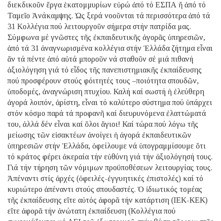
διεκδικοῦν ἔργα ἑκατομμυρίων εὐρώ ἀπό τό ΕΣΠΑ ἤ ἀπό τό
Ταμεῖο Ἀνάκαμψης. Ὡς ξερά νοοῦνται τά περισσότερα ἀπό τά
31 Κολλέγια πού λειτουργοῦν σήμερα στήν πατρίδα μας.
Σύμφωνα μέ γνῶστες τῆς ἐκπαιδευτικῆς ἀγορᾶς ὑπηρεσιῶν,
ἀπό τά 31 ἀναγνωρισμένα κολλέγια στήν Ἑλλάδα ζήτημα εἶναι
ἄν τά πέντε ἀπό αὐτά μποροῦν νά σταθοῦν σέ μιά πιθανή
ἀξιολόγηση γιά τό εἶδος τῆς πανεπιστημιακῆς ἐκπαίδευσης
πού προσφέρουν στούς φόιτητές τους –ποιότητα σπουδῶν,
ὑποδομές, ἀναγνώριση πτυχίου. Καλή καί σωστή ἡ ἐλεύθερη
ἀγορά λοιπόν, ἀρίστη, εἶναι τό καλύτερο σύστημα πού ὑπάρχει
στόν κόσμο παρά τά προφανῆ καί διευρυνόμενα ἐλαττώματά
του, ἀλλά δέν εἶναι καί ὅλοι ἅγιοι! Καί τώρα πού λόγω τῆς
μείωσης τῶν εἰσακτέων ἀνοίγει ἡ ἀγορά ἐκπαιδευτικῶν
ὑπηρεσιῶν στήν Ἑλλάδα, ὀφείλουμε νά ὑπογραμμίσουμε ὅτι
τό κράτος φέρει ἀκεραία τήν εὐθύνη γιά τήν ἀξιολόγησή τους.
Γιά τήν τήρηση τῶν νόμιμων προϋποθέσεων λειτουργίας τους.
Ἀπέναντι στίς ἀρχές (ὀφειλές-ἐγγυητικές ἐπιστολές) καί τό
κυριώτερο ἀπέναντι στούς σπουδαστές. Ὁ ἰδιωτικός τομέας
τῆς ἐκπαίδευσης εἴτε αὐτός ἀφορᾶ τήν κατάρτιση (ΙΕΚ-ΚΕΚ)
εἴτε ἀφορᾶ τήν ἀνώτατη ἐκπαίδευση (Κολλέγια πού