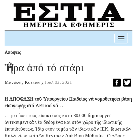
Toggle
navigati
Απόψεις
Ἡ ἦρα ἀπό τό στάρι
Μανώλης Κοττάκης
Ιούλ 03, 2021
Η ΑΠΟΦΑΣΗ τοῦ Ὑπουργείου Παιδείας νά νομοθετήσει βάση
εἰσαγωγῆς στά ΑΕΙ καί νά…
… μειώσει τούς εἰσακτέους κατά 30.000 δημιουργεῖ
ἀντικειμενικά νέα δεδομένα καί στόν χῶρο τῆς ἰδιωτικῆς
ἐκπαιδεύσεως. Ἰδίᾳ στόν τομέα τῶν ἰδιωτικῶν ΙΕΚ, ἰδιωτικῶν
Κολλεγίων καί τῶν Κέντρων Διά Βίου Μάθησης. Ὁ χῶρος