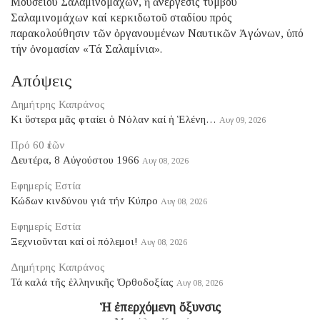
Μουσείου Σαλαμινομάχων, ἡ ἀνέργεσις τύμβου
Σαλαμινομάχων καί κερκιδωτοῦ σταδίου πρός
παρακολούθησιν τῶν ὀργανουμένων Ναυτικῶν Ἀγώνων, ὑπό
τήν ὀνομασίαν «Τά Σαλαμίνια».
Απόψεις
Δημήτρης Καπράνος
Κι ὕστερα μᾶς φταίει ὁ Νόλαν καί ἡ Ἑλένη…
Αυγ 09, 2026
Πρό 60 ἐτῶν
Δευτέρα, 8 Αὐγούστου 1966
Αυγ 08, 2026
Εφημερίς Εστία
Κώδων κινδύνου γιά τήν Κύπρο
Αυγ 08, 2026
Εφημερίς Εστία
Ξεχνιοῦνται καί οἱ πόλεμοι!
Αυγ 08, 2026
Δημήτρης Καπράνος
Τά καλά τῆς ἑλληνικῆς Ὀρθοδοξίας
Αυγ 08, 2026
Ἡ ἐπερχόμενη ὄξυνσις