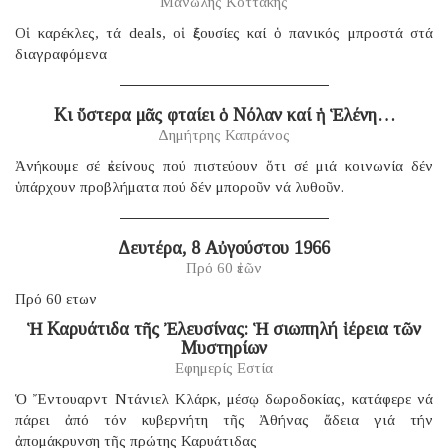
Μανώλης Κοττάκης
Οἱ καρέκλες, τά deals, οἱ ἐξουσίες καί ὁ πανικός μπροστά στά
διαγραφόμενα
Κι ὕστερα μᾶς φταίει ὁ Νόλαν καί ἡ Ἑλένη…
Δημήτρης Καπράνος
Ἀνήκουμε σέ ἐκείνους πού πιστεύουν ὅτι σέ μιά κοινωνία δέν
ὑπάρχουν προβλήματα πού δέν μποροῦν νά λυθοῦν.
Δευτέρα, 8 Αὐγούστου 1966
Πρό 60 ἐτῶν
Πρό 60 ετων
Ἡ Καρυάτιδα τῆς Ἐλευσίνας: Ἡ σιωπηλή ἱέρεια τῶν
Μυστηρίων
Εφημερίς Εστία
Ὁ Ἔντουαρντ Ντάνιελ Κλάρκ, μέσῳ δωροδοκίας, κατάφερε νά
πάρει ἀπό τόν κυβερνήτη τῆς Ἀθήνας ἄδεια γιά τήν
ἀπομάκρυνση τῆς πρώτης Καρυάτιδας