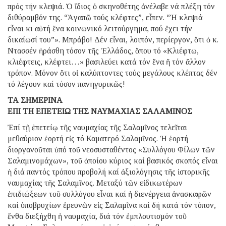
πρός τήν κλεψιά. Ὁ ἴδιος ὁ σκηνοθέτης ἀνέλαβε νά πλέξη τόν
διθύραμβόν της. “Ἀγαπῶ τούς κλέφτες”, εἶπεν. “Ἡ κλεψιά
εἶναι κι αὐτή ἕνα κοινωνικό λειτούργημα, πού ἔχει τήν
δικαίωσί του”». Μπράβο! Δέν εἶναι, λοιπόν, περίεργον, ὅτι ὁ κ.
Ντασσέν ἠράσθη τόσον τῆς Ἑλλάδος, ὅπου τό «Κλιέφτω,
κλιέφτεις, κλέφτει…» βασιλεύει κατά τόν ἕνα ἤ τόν ἄλλον
τρόπον. Μόνον ὅτι οἱ καλύπτοντες τούς μεγάλους κλέπτας δέν
τό λέγουν καί τόσον πανηγυρικῶς!
ΤΑ ΣΗΜΕΡΙΝΑ
ΕΠΙ ΤΗ ΕΠΕΤΕΙΩ ΤΗΣ ΝΑΥΜΑΧΙΑΣ ΣΑΛΑΜΙΝΟΣ
Ἐπί τῇ ἐπετείῳ τῆς ναυμαχίας τῆς Σαλαμῖνος τελεῖται
μεθαύριον ἑορτή εἰς τό Καματερό Σαλαμῖνος. Ἡ ἑορτή
διοργανοῦται ὑπό τοῦ νεοσυσταθέντος «Συλλόγου Φίλων τῶν
Σαλαμινομάχων», τοῦ ὁποίου κύριος καί βασικός σκοπός εἶναι
ἡ διά παντός τρόπου προβολή καί ἀξιολόγησις τῆς ἱστορικῆς
ναυμαχίας τῆς Σαλαμῖνος. Μεταξύ τῶν εἰδικωτέρων
ἐπιδιώξεων τοῦ συλλόγου εἶναι καί ἡ διενέργεια ἀνασκαφῶν
καί ὑποβρυχίων ἐρευνῶν εἰς Σαλαμῖνα καί δή κατά τόν τόπον,
ἔνθα διεξήχθη ἡ ναυμαχία, διά τόν ἐμπλουτισμόν τοῦ