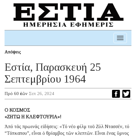
Toggle
navigati
Απόψεις
Eστία, Παρασκευή 25
Σεπτεμβρίου 1964
Πρό 60 ἐτῶν
Σεπ 26, 2024
Ο ΚΟΣΜΟΣ
«ΖΗΤΩ Η ΚΛΕΦΤΟΥΡΙΑ»!
Ἀπό τάς πρωινάς εἰδήσεις: «Τό νέο φίλμ τοῦ Ζύλ Ντασσέν, τό
“Τόπκαπου”, εἶναι ὁ θρίαμβος τῶν κλεπτῶν. Εἶναι ἕνας ὕμνος