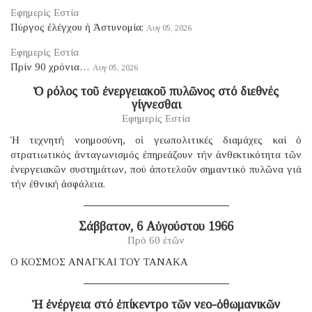
Εφημερίς Εστία
Πύργος ἐλέγχου ἡ Ἀστυνομία;
Αυγ 05, 2026
Εφημερίς Εστία
Πρίν 90 χρόνια…
Αυγ 05, 2026
Ὁ ρόλος τοῦ ἐνεργειακοῦ πυλῶνος στό διεθνές
γίγνεσθαι
Εφημερίς Εστία
Ἡ τεχνητή νοημοσύνη, οἱ γεωπολιτικές διαμάχες καί ὁ
στρατιωτικός ἀνταγωνισμός ἐπηρεάζουν τήν ἀνθεκτικότητα τῶν
ἐνεργειακῶν συστημάτων, πού ἀποτελοῦν σημαντικό πυλῶνα γιά
τήν ἐθνική ἀσφάλεια.
Σάββατον, 6 Αὐγούστου 1966
Πρό 60 ἐτῶν
Ο ΚΟΣΜΟΣ ΑΝΑΓΚΑΙ ΤΟΥ ΤΑΝΑΚΑ
Ἡ ἐνέργεια στό ἐπίκεντρο τῶν νεο-ὀθωμανικῶν