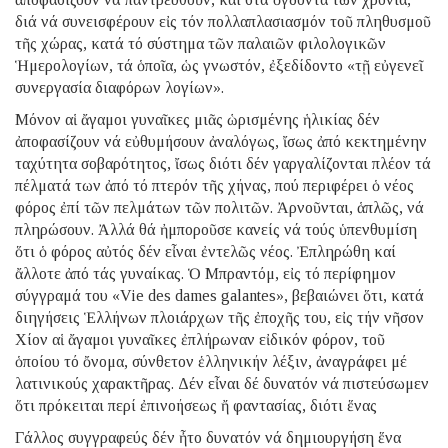
διά νά συνεισφέρουν εἰς τόν πολλαπλασιασμόν τοῦ πληθυσμοῦ
τῆς χώρας, κατά τό σύστημα τῶν παλαιῶν φιλολογικῶν
Ἡμερολογίων, τά ὁποῖα, ὡς γνωστόν, ἐξεδίδοντο «τῇ εὐγενεῖ
συνεργασία διαφόρων λογίων».
Μόνον αἱ ἄγαμοι γυναῖκες μιᾶς ὡρισμένης ἡλικίας δέν
ἀποφασίζουν νά εὐθυμήσουν ἀναλόγως, ἴσως ἀπό κεκτημένην
ταχύτητα σοβαρότητος, ἴσως διότι δέν γαργαλίζονται πλέον τά
πέλματά των ἀπό τό πτερόν τῆς χήνας, πού περιφέρει ὁ νέος
φόρος ἐπί τῶν πελμάτων τῶν πολιτῶν. Ἀρνοῦνται, ἁπλῶς, νά
πληρώσουν. Ἀλλά θά ἠμποροῦσε κανείς νά τούς ὑπενθυμίση
ὅτι ὁ φόρος αὐτός δέν εἶναι ἐντελῶς νέος. Ἐπληρώθη καί
ἄλλοτε ἀπό τάς γυναίκας. Ὁ Μπραντόμ, εἰς τό περίφημον
σύγγραμά του «Vie des dames galantes», βεβαιώνει ὅτι, κατά
διηγήσεις Ἑλλήνων πλοιάρχων τῆς ἐποχῆς του, εἰς τήν νῆσον
Χίον αἱ ἄγαμοι γυναῖκες ἐπλήρωναν εἰδικόν φόρον, τοῦ
ὁποίου τό ὄνομα, σύνθετον ἑλληνικήν λέξιν, ἀναγράφει μέ
λατινικούς χαρακτῆρας. Δέν εἶναι δέ δυνατόν νά πιστεύσωμεν
ὅτι πρόκειται περί ἐπινοήσεως ἤ φαντασίας, διότι ἕνας
Γάλλος συγγραφεύς δέν ἦτο δυνατόν νά δημιουργήση ἕνα