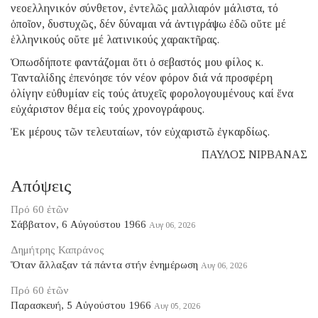
νεοελληνικόν σύνθετον, ἐντελῶς μαλλιαρόν μάλιστα, τό
ὁποῖον, δυστυχῶς, δέν δύναμαι νά ἀντιγράψω ἐδῶ οὔτε μέ
ἑλληνικούς οὔτε μέ λατινικούς χαρακτῆρας.
Ὁπωσδήποτε φαντάζομαι ὅτι ὁ σεβαστός μου φίλος κ.
Τανταλίδης ἐπενόησε τόν νέον φόρον διά νά προσφέρη
ὀλίγην εὐθυμίαν εἰς τούς ἀτυχεῖς φορολογουμένους καί ἕνα
εὐχάριστον θέμα εἰς τούς χρονογράφους.
Ἐκ μέρους τῶν τελευταίων, τόν εὐχαριστῶ ἐγκαρδίως.
ΠΑΥΛΟΣ ΝΙΡΒΑΝΑΣ
Απόψεις
Πρό 60 ἐτῶν
Σάββατον, 6 Αὐγούστου 1966
Αυγ 06, 2026
Δημήτρης Καπράνος
Ὅταν ἄλλαξαν τά πάντα στήν ἐνημέρωση
Αυγ 06, 2026
Πρό 60 ἐτῶν
Παρασκευή, 5 Αὐγούστου 1966
Αυγ 05, 2026