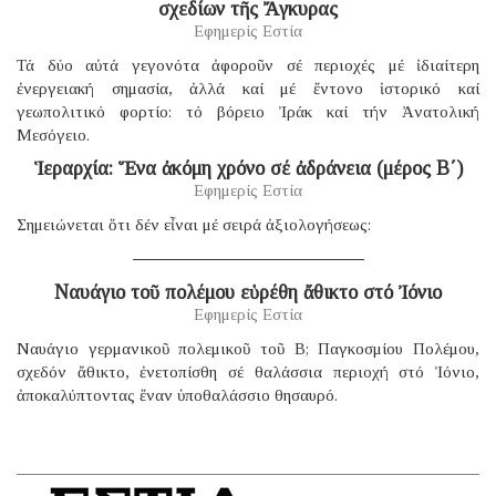
σχεδίων τῆς Ἄγκυρας
Εφημερίς Εστία
Τά δύο αὐτά γεγονότα ἀφοροῦν σέ περιοχές μέ ἰδιαίτερη
ἐνεργειακή σημασία, ἀλλά καί μέ ἔντονο ἱστορικό καί
γεωπολιτικό φορτίο: τό βόρειο Ἰράκ καί τήν Ἀνατολική
Μεσόγειο.
Ἱεραρχία: Ἕνα ἀκόμη χρόνο σέ ἀδράνεια (μέρος B΄)
Εφημερίς Εστία
Σημειώνεται ὅτι δέν εἶναι μέ σειρά ἀξιολογήσεως:
Ναυάγιο τοῦ πολέμου εὑρέθη ἄθικτο στό Ἰόνιο
Εφημερίς Εστία
Ναυάγιο γερμανικοῦ πολεμικοῦ τοῦ B; Παγκοσμίου Πολέμου,
σχεδόν ἄθικτο, ἐνετοπίσθη σέ θαλάσσια περιοχή στό Ἰόνιο,
ἀποκαλύπτοντας ἕναν ὑποθαλάσσιο θησαυρό.