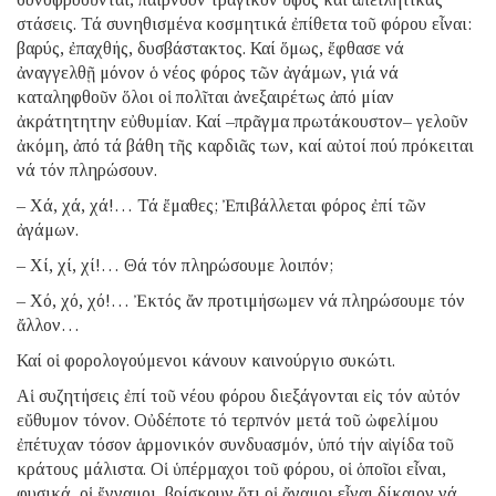
στάσεις. Τά συνηθισμένα κοσμητικά ἐπίθετα τοῦ φόρου εἶναι:
βαρύς, ἐπαχθής, δυσβάστακτος. Καί ὅμως, ἔφθασε νά
ἀναγγελθῇ μόνον ὁ νέος φόρος τῶν ἀγάμων, γιά νά
καταληφθοῦν ὅλοι οἱ πολῖται ἀνεξαιρέτως ἀπό μίαν
ἀκράτητητην εὐθυμίαν. Καί –πρᾶγμα πρωτάκουστον– γελοῦν
ἀκόμη, ἀπό τά βάθη τῆς καρδιᾶς των, καί αὐτοί πού πρόκειται
νά τόν πληρώσουν.
– Χά, χά, χά!… Τά ἔμαθες; Ἐπιβάλλεται φόρος ἐπί τῶν
ἀγάμων.
– Χί, χί, χί!… Θά τόν πληρώσουμε λοιπόν;
– Χό, χό, χό!… Ἐκτός ἄν προτιμήσωμεν νά πληρώσουμε τόν
ἄλλον…
Καί οἱ φορολογούμενοι κάνουν καινούργιο συκώτι.
Αἱ συζητήσεις ἐπί τοῦ νέου φόρου διεξάγονται εἰς τόν αὐτόν
εὔθυμον τόνον. Οὐδέποτε τό τερπνόν μετά τοῦ ὠφελίμου
ἐπέτυχαν τόσον ἁρμονικόν συνδυασμόν, ὑπό τήν αἰγίδα τοῦ
κράτους μάλιστα. Οἱ ὑπέρμαχοι τοῦ φόρου, οἱ ὁποῖοι εἶναι,
φυσικά, οἱ ἔγγαμοι, βρίσκουν ὅτι οἱ ἄγαμοι εἶναι δίκαιον νά