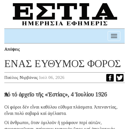
Toggle
navigati
Απόψεις
ΕΝΑΣ ΕΥΘΥΜΟΣ ΦΟΡΟΣ
Παύλος Νιρβάνας
Ιούλ 06, 2026
Ἀπό τό ἀρχεῖο τῆς «Ἑστίας», 4 Ἰουλίου 1926
Οἱ φόροι δέν εἶναι καθόλου εὔθυμα πλάσματα. Ἀπεναντίας,
εἶναι πολύ σοβαρά καί ἀγέλαστα.
Οἱ ἄνθρωποι, ὅταν ὁμιλοῦν ἤ γράφουν περί αὐτῶν,
συνοφρυοῦνται, παίρνουν τραγικόν ὕφος καί ἀπειλητικάς