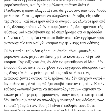
φορολογηθοῦν, καί ἀγρίως μάλιστα, πρῶτον διότι ἡ
ἐλευθερία, ἡ ὁποία ἐξαγοράζεται, ὡς γνωστόν, ἀπό τούς λαούς
μέ θυσίας αἵματος, πρέπει νά πληρώνεται ἀκριβά, εἰς κάθε
περίστασιν, καί δεύτερον διότι οἱ ἄγαμοι, ὡς ἐξυπνότεροι ἀπό
τούς ἄλλους, πρέπει νά ἀνακουφίζουν τούς ἀδικημένους τῆς
Φύσεως. Καί καταλήγουν εἰς τό συμπέρασμα ὅτι αἱ πρόσοδοι
τοῦ νέου φόρου πρέπει νά διατεθοῦν ὑπέρ τῶν ἐγγάμων πρός
ἀνακούφισίν των καί γλυκασμόν τῆς ψυχικῆς των ὀδύνης.
Οἱ ἀντίπαλοι τοῦ νέου φόρου, οἱ ὁποῖοι εἶναι, φυσικά, οἱ
φορολογητέοι, μάχονται ἐπίσης μέ τό καλύτερον κέφι τοῦ
κόσμου. Ἰσχυρίζονται ὅτι, ἄν δέν ἐνυμφεύθησαν οἱ ἴδιοι, δέν
ἔπαυσαν ὅμως ποτέ νά βοηθοῦν τούς ἐγγάμους ἀδελφούς των
εἰς ὅλας τάς δυσχερεῖς περιστάσεις τοῦ σταδίου των,
ἀνακουφίζοντες αὐτούς πολυτρόπως. Ἄν δέν ὑπῆρχαν αὐτοί –
ἰσχυρίζονται–, ὁ γάμος θά ἦτο δυσβάστακτον φορτίον. Καί ἐν
τούτοις –ἀναγκάζονται νά περιαυτολογήσουν– κάμνουν τό
καλόν μέ τόσην μετριοφροσύνην, τόσην διακριτικότητα καί
δέν ἐπιθυμοῦν ποτέ νά γνωρίζη ἡ ἀριστερά τοῦ ἀδελφοῦ των
τί ποιεῖ ἡ δεξιά των. Τόση δέ εἶναι ἡ εὐθυμία των, ὥστε
ἀποφασίζουν νά παντρευθοῦν, καί στά ὀγδόντα των χρόνια,