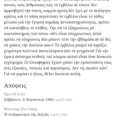
αὐτούς τούς ἀνθρώπους πώς τό ἐμβόλιο σέ τίποτε δέν
ἀμφισβητεῖ τήν πίστη, καμμία σχέση δέν ἔχει μέ τό ἀνάλγητο
κράτος καί ἐν πάσῃ περιπτώσει τό ἐμβόλιο εἶναι τό λάθος
μέτωπο γιά τήν ἔγερση σημαίας ἀντισυστημικότητος, πρέπει
νά καταλάβεις τό πλῆθος. Ὄχι νά τό ἐξαγριώνεις μέ
κουτοπονηριές τοῦ τύπου «δέν εἶναι ὑποχρεωτικό, ἀλλά
πρέπει νά πληρώνεις δύο ράπιντ τέστ τήν ἑβδομάδα ἄν δέ θές
νά χάσεις τήν δουλειά σου»! Τό ἐμβόλιο μπορεῖ νά παράξει
χειρότερα πολιτικά ἀποτελέσματα ἀπό τά μνημόνια! Γιά τήν
ὥρα ἡ ἀπόπειρα πειθοῦς τοῦ κόσμου αὐτοῦ εἶναι λίαν δύσκολο
ἐγχείρημα. Οἱ πλειοψηφίες ἔχουν χάσει τήν ἐμπιστοσύνη τους
στίς ἐξουσίες, τοπικές καί παγκόσμιες. Δέν τίς ἀκοῦνε κἄν!
Γιά νά γυρίσει ὁ ἥλιος, θέλει δουλειά πολλή.
Απόψεις
Πρό 60 ἐτῶν
Σάββατον, 6 Αὐγούστου 1966
Αυγ 07, 2026
Μανώλης Κοττάκης
Ἡ στιβαρότητα τῆς Δεξιᾶς
Αυγ 07, 2026