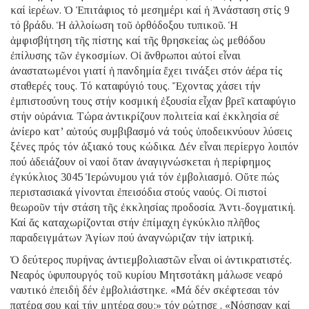
καί ἱερέων. Ὁ Ἐπιτάφιος τό μεσημέρι καί ἡ Ἀνάσταση στίς 9
τό βράδυ. Ἡ ἀλλοίωση τοῦ ὀρθόδοξου τυπικοῦ. Ἡ
ἀμφισβήτηση τῆς πίστης καί τῆς θρησκείας ὡς μεθόδου
ἐπίλυσης τῶν ἐγκοσμίων. Οἱ ἄνθρωποι αὐτοί εἶναι
ἀναστατωμένοι γιατί ἡ πανδημία ἔχει τινάξει στόν ἀέρα τίς
σταθερές τους. Τό καταφύγιό τους. Ἔχοντας χάσει τήν
ἐμπιστοσύνη τους στήν κοσμική ἐξουσία εἶχαν βρεῖ καταφύγιο
στήν οὐράνια. Τώρα ἀντικρίζουν πολιτεία καί ἐκκλησία σέ
ἀνίερο κατ’ αὐτούς συμβιβασμό νά τούς ὑποδεικνύουν λύσεις
ξένες πρός τόν ἀξιακό τους κώδικα. Δέν εἶναι περίεργο λοιπόν
πού ἀδειάζουν οἱ ναοί ὅταν ἀναγιγνώσκεται ἡ περίφημος
ἐγκύκλιος 3045 Ἱερώνυμου γιά τόν ἐμβολιασμό. Οὔτε πώς
περιστασιακά γίνονται ἐπεισόδια στούς ναούς. Οἱ πιστοί
θεωροῦν τήν στάση τῆς ἐκκλησίας προδοσία. Ἀντι-δογματική.
Καί ἄς καταχωρίζονται στήν ἐπίμαχη ἐγκύκλιο πλῆθος
παραδειγμάτων Ἁγίων πού ἀναγνώριζαν τήν ἰατρική.
Ὁ δεύτερος πυρήνας ἀντιεμβολιαστῶν εἶναι οἱ ἀντικρατιστές.
Νεαρός ὑφυπουργός τοῦ κυρίου Μητσοτάκη μάλωσε νεαρό
ναυτικό ἐπειδή δέν ἐμβολιάστηκε. «Μά δέν σκέφτεσαι τόν
πατέρα σου καί τήν μητέρα σου;» τόν ρώτησε . «Νόσησαν καί