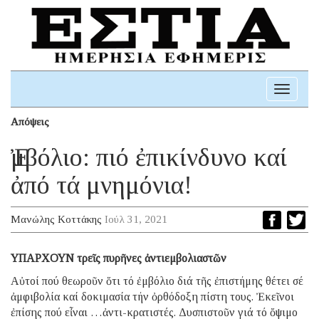
Toggle
navigati
Απόψεις
Ἐμβόλιο: πιό ἐπικίνδυνο καί
ἀπό τά μνημόνια!
Μανώλης Κοττάκης
Ιούλ 31, 2021
ΥΠΑΡΧΟΥΝ τρεῖς πυρῆνες ἀντιεμβολιαστῶν
Αὐτοί πού θεωροῦν ὅτι τό ἐμβόλιο διά τῆς ἐπιστήμης θέτει σέ
ἀμφιβολία καί δοκιμασία τήν ὀρθόδοξη πίστη τους. Ἐκεῖνοι
ἐπίσης πού εἶναι …ἀντι-κρατιστές. Δυσπιστοῦν γιά τό ὄψιμο