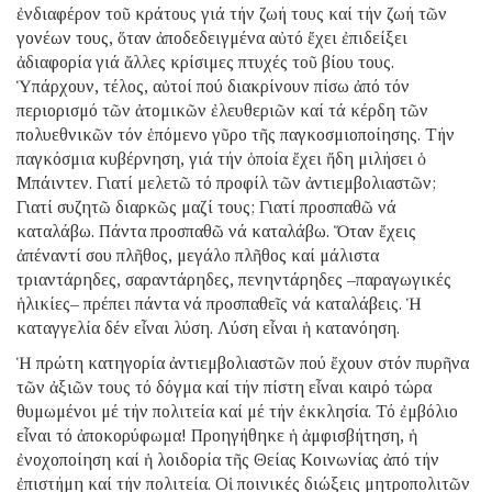
ἐνδιαφέρον τοῦ κράτους γιά τήν ζωή τους καί τήν ζωή τῶν
γονέων τους, ὅταν ἀποδεδειγμένα αὐτό ἔχει ἐπιδείξει
ἀδιαφορία γιά ἄλλες κρίσιμες πτυχές τοῦ βίου τους.
Ὑπάρχουν, τέλος, αὐτοί πού διακρίνουν πίσω ἀπό τόν
περιορισμό τῶν ἀτομικῶν ἐλευθεριῶν καί τά κέρδη τῶν
πολυεθνικῶν τόν ἑπόμενο γῦρο τῆς παγκοσμιοποίησης. Τήν
παγκόσμια κυβέρνηση, γιά τήν ὁποία ἔχει ἤδη μιλήσει ὁ
Μπάιντεν. Γιατί μελετῶ τό προφίλ τῶν ἀντιεμβολιαστῶν;
Γιατί συζητῶ διαρκῶς μαζί τους; Γιατί προσπαθῶ νά
καταλάβω. Πάντα προσπαθῶ νά καταλάβω. Ὅταν ἔχεις
ἀπέναντί σου πλῆθος, μεγάλο πλῆθος καί μάλιστα
τριαντάρηδες, σαραντάρηδες, πενηντάρηδες –παραγωγικές
ἡλικίες– πρέπει πάντα νά προσπαθεῖς νά καταλάβεις. Ἡ
καταγγελία δέν εἶναι λύση. Λύση εἶναι ἡ κατανόηση.
Ἡ πρώτη κατηγορία ἀντιεμβολιαστῶν πού ἔχουν στόν πυρῆνα
τῶν ἀξιῶν τους τό δόγμα καί τήν πίστη εἶναι καιρό τώρα
θυμωμένοι μέ τήν πολιτεία καί μέ τήν ἐκκλησία. Τό ἐμβόλιο
εἶναι τό ἀποκορύφωμα! Προηγήθηκε ἡ ἀμφισβήτηση, ἡ
ἐνοχοποίηση καί ἡ λοιδορία τῆς Θείας Κοινωνίας ἀπό τήν
ἐπιστήμη καί τήν πολιτεία. Οἱ ποινικές διώξεις μητροπολιτῶν