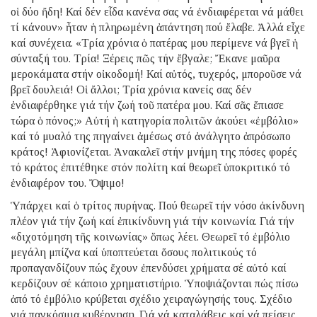
οἱ δύο ἤδη! Καί δέν εἶδα κανένα σας νά ἐνδιαφέρεται νά μάθει
τί κάνουν» ἦταν ἡ πληρωμένη ἀπάντηση πού ἔλαβε. Ἀλλά εἶχε
καί συνέχεια. «Τρία χρόνια ὁ πατέρας μου περίμενε νά βγεῖ ἡ
σύνταξή του. Τρία! Ξέρεις πῶς τήν ἔβγαλε; Ἔκανε μαῦρα
μεροκάματα στήν οἰκοδομή! Καί αὐτός, τυχερός, μποροῦσε νά
βρεῖ δουλειά! Οἱ ἄλλοι; Τρία χρόνια κανείς σας δέν
ἐνδιαφέρθηκε γιά τήν ζωή τοῦ πατέρα μου. Καί σᾶς ἔπιασε
τώρα ὁ πόνος;» Αὐτή ἡ κατηγορία πολιτῶν ἀκούει «ἐμβόλιο»
καί τό μυαλό της πηγαίνει ἀμέσως στό ἀνάλγητο ἀπρόσωπο
κράτος! Ἀφιονίζεται. Ἀνακαλεῖ στήν μνήμη της πόσες φορές
τό κράτος ἐπιτέθηκε στόν πολίτη καί θεωρεῖ ὑποκριτικό τό
ἐνδιαφέρον του. Ὄψιμο!
Ὑπάρχει καί ὁ τρίτος πυρήνας. Πού θεωρεῖ τήν νόσο ἀκίνδυνη
πλέον γιά τήν ζωή καί ἐπικίνδυνη γιά τήν κοινωνία. Γιά τήν
«διχοτόμηση τῆς κοινωνίας» ὅπως λέει. Θεωρεῖ τό ἐμβόλιο
μεγάλη μπίζνα καί ὑποπτεύεται ὅσους πολιτικούς τό
προπαγανδίζουν πώς ἔχουν ἐπενδύσει χρήματα σέ αὐτό καί
κερδίζουν σέ κάποιο χρηματιστήριο. Ὑποψιάζονται πώς πίσω
ἀπό τό ἐμβόλιο κρύβεται σχέδιο χειραγώγησής τους. Σχέδιο
γιά παγκόσμια κυβέρνηση. Γιά νά καταλάβεις καί νά πείσεις