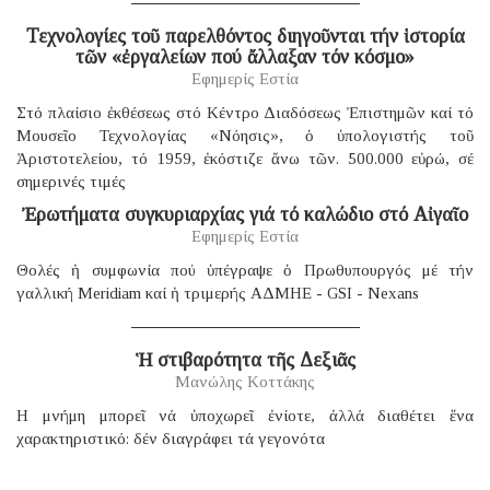
Τεχνολογίες τοῦ παρελθόντος διηγοῦνται τήν ἱστορία
τῶν «ἐργαλείων πού ἄλλαξαν τόν κόσμο»
Εφημερίς Εστία
Στό πλαίσιο ἐκθέσεως στό Κέντρο Διαδόσεως Ἐπιστημῶν καί τό
Μουσεῖο Τεχνολογίας «Νόησις», ὁ ὑπολογιστής τοῦ
Ἀριστοτελείου, τό 1959, ἐκόστιζε ἄνω τῶν. 500.000 εὐρώ, σέ
σημερινές τιμές
Ἐρωτήματα συγκυριαρχίας γιά τό καλώδιο στό Αἰγαῖο
Εφημερίς Εστία
Θολές ἡ συμφωνία πού ὑπέγραψε ὁ Πρωθυπουργός μέ τήν
γαλλική Μeridiam καί ἡ τριμερής ΑΔΜΗΕ - GSI - Nexans
Ἡ στιβαρότητα τῆς Δεξιᾶς
Μανώλης Κοττάκης
H μνήμη μπορεῖ νά ὑποχωρεῖ ἐνίοτε, ἀλλά διαθέτει ἕνα
χαρακτηριστικό: δέν διαγράφει τά γεγονότα