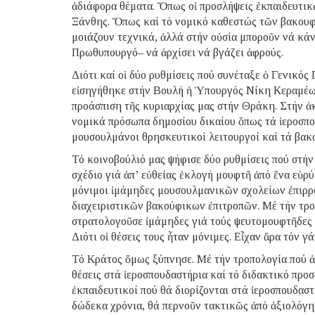
ἀδιάφορα θέματα. Ὅπως οἱ προσλήψεις ἐκπαιδευτι
Ξάνθης. Ὅπως καί τό νομικό καθεστώς τῶν βακουφί
μοιάζουν τεχνικά, ἀλλά στήν οὐσία μποροῦν νά κά
Πρωθυπουργό– νά ἀρχίσει νά βγάζει ἀφρούς.
Διότι καί οἱ δύο ρυθμίσεις πού συνέταξε ὁ Γενικ
εἰσηγήθηκε στήν Βουλή ἡ Ὑπουργός Νίκη Κεραμέως 
προάσπιση τῆς κυριαρχίας μας στήν Θράκη. Στήν ἀ
νομικά πρόσωπα δημοσίου δικαίου ὅπως τά ἱεροσπο
μουσουλμάνοι θρησκευτικοί λειτουργοί καί τά βακ
Τό κοινοβούλιό μας ψήφισε δύο ρυθμίσεις πού στή
σχέδιο γιά ἀπ’ εὐθείας ἐκλογή μουφτῆ ἀπό ἕνα εὐρ
μόνιμοι ἰμάμηδες μουσουλμανικῶν σχολείων ἐπιρρ
διαχειριστικῶν βακούφικων ἐπιτροπῶν. Μέ τήν τρ
στρατολογοῦσε ἰμάμηδες γιά τούς ψευτομουφτῆδες 
Διότι οἱ θέσεις τους ἦταν μόνιμες. Εἶχαν ἄρα τόν γ
Τό Κράτος ὅμως ξύπνησε. Μέ τήν τροπολογία πού ἀπ
θέσεις στά ἱεροσπουδαστήρια καί τό διδακτικό προ
ἐκπαιδευτικοί πού θά διορίζονται στά ἱεροσπουδασ
δώδεκα χρόνια, θά περνοῦν τακτικῶς ἀπό ἀξιολόγησ