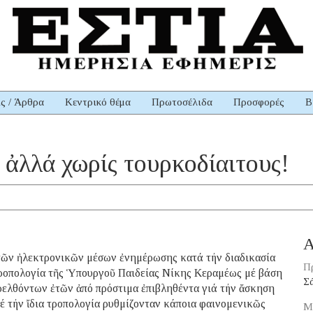
ις / Άρθρα
Κεντρικό θέμα
Πρωτοσέλιδα
Προσφορές
Β
 ἀλλά χωρίς τουρκοδίαιτους!
Α
ῶν ἠλεκτρονικῶν μέσων ἐνημέρωσης κατά τήν διαδικασία
Π
ροπολογία τῆς Ὑπουργοῦ Παιδείας Νίκης Κεραμέως μέ βάση
Σ
ρελθόντων ἐτῶν ἀπό πρόστιμα ἐπιβληθέντα γιά τήν ἄσκηση
έ τήν ἴδια τροπολογία ρυθμίζονταν κάποια φαινομενικῶς
Μ