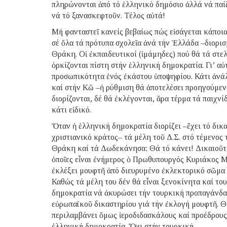
πληρώνονται ἀπό τό ἑλληνικό δημόσιο ἀλλά νά παίζ
νά τό ξανασκεφτοῦν. Τέλος αὐτά!
Μή φανταστεῖ κανείς βεβαίως πώς εἰσάγεται κάποια
σέ ὅλα τά πρότυπα σχολεῖα ἀνά τήν Ἑλλάδα –διορισ
Θράκη. Οἱ ἐκπαιδευτικοί (ἰμάμηδες) πού θά τά στε
ὁρκίζονται πίστη στήν ἑλληνική δημοκρατία. Γι’ αὐ
προσωπικότητα ἑνός ἑκάστου ὑποψηφίου. Κάτι ἀνάλ
καί στήν Κῶ –ἡ ρύθμιση θά ἀποτελέσει προηγούμενο
διορίζονται, δέ θά ἐκλέγονται, ἄρα τέρμα τά παιχν
κάτι εἰδικό.
Ὅταν ἡ ἑλληνική δημοκρατία διορίζει –ἔχει τό δικ
χριστιανικό κράτος– τά μέλη τοῦ Δ.Σ. στό τέμενος 
Θράκη καί τά Δωδεκάνησα; Θά τό κάνει! Δικαιοῦτα
ὁποῖες εἶναι ἐνήμερος ὁ Πρωθυπουργός Κυριάκος 
ἐκλέξει μουφτῆ ἀπό διευρυμένο ἐκλεκτορικό σῶμα μ
Καθώς τά μέλη του δέν θά εἶναι ξενοκίνητα καί του
δημοκρατία νά ἀκυρώσει τήν τουρκική προπαγάνδα,
εὐρωπαϊκοῦ δικαστηρίου γιά τήν ἐκλογή μουφτῆ. Θ
περιλαμβάνει ὅμως ἱεροδιδασκάλους καί προέδρους
ἑλληνική δημοκρατία. Ὄχι στήν τουρκική.