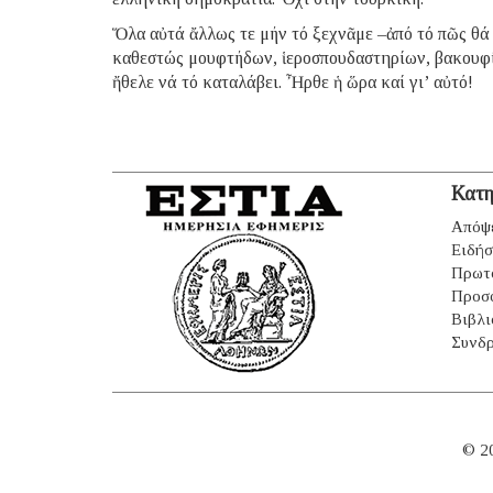
Ὅλα αὐτά ἄλλως τε μήν τό ξεχνᾶμε –ἀπό τό πῶς θά 
καθεστώς μουφτήδων, ἱεροσπουδαστηρίων, βακουφί
ἤθελε νά τό καταλάβει. Ἦρθε ἡ ὥρα καί γι’ αὐτό!
Κατη
Απόψ
Ειδήσ
Πρωτ
Προσ
Βιβλι
Συνδρ
© 2