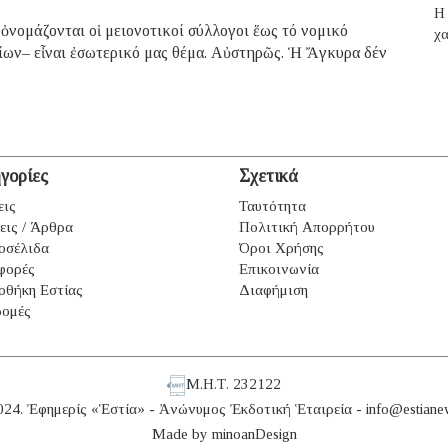
H 
ὀνομάζονται οἱ μειονοτικοί σύλλογοι ἕως τό νομικό
χα
ων– εἶναι ἐσωτερικό μας θέμα. Αὐστηρῶς. Ἡ Ἄγκυρα δέν
γορίες
Σχετικά
εις
Ταυτότητα
εις / Άρθρα
Πολιτική Απορρήτου
οσέλιδα
Όροι Χρήσης
φορές
Επικοινωνία
οθήκη Εστίας
Διαφήμιση
ομές
Μ.Η.Τ. 232122
024. Ἐφημερίς «Ἑστία» - Ἀνώνυμος Ἐκδοτική Ἑταιρεία -
info@estiane
Made by
minoanDesign