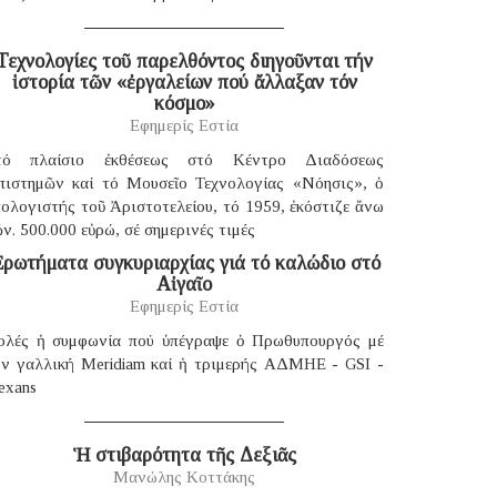
Τεχνολογίες τοῦ παρελθόντος διηγοῦνται τήν
ἱστορία τῶν «ἐργαλείων πού ἄλλαξαν τόν
κόσμο»
Εφημερίς Εστία
τό πλαίσιο ἐκθέσεως στό Κέντρο Διαδόσεως
πιστημῶν καί τό Μουσεῖο Τεχνολογίας «Νόησις», ὁ
ολογιστής τοῦ Ἀριστοτελείου, τό 1959, ἐκόστιζε ἄνω
ν. 500.000 εὐρώ, σέ σημερινές τιμές
ρωτήματα συγκυριαρχίας γιά τό καλώδιο στό
Αἰγαῖο
Εφημερίς Εστία
ολές ἡ συμφωνία πού ὑπέγραψε ὁ Πρωθυπουργός μέ
ήν γαλλική Μeridiam καί ἡ τριμερής ΑΔΜΗΕ - GSI -
exans
Ἡ στιβαρότητα τῆς Δεξιᾶς
Μανώλης Κοττάκης