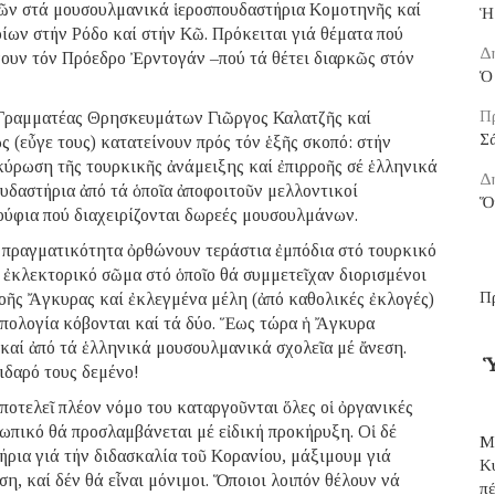
κῶν στά μουσουλμανικά ἱεροσπουδαστήρια Κομοτηνῆς καί
Ἡ
ων στήν Ρόδο καί στήν Κῶ. Πρόκειται γιά θέματα πού
Δ
νουν τόν Πρόεδρο Ἐρντογάν –πού τά θέτει διαρκῶς στόν
Ὁ 
Π
ός Γραμματέας Θρησκευμάτων Γιῶργος Καλατζῆς καί
Σ
(εὖγε τους) κατατείνουν πρός τόν ἑξῆς σκοπό: στήν
κύρωση τῆς τουρκικῆς ἀνάμειξης καί ἐπιρροῆς σέ ἑλληνικά
Δ
υδαστήρια ἀπό τά ὁποῖα ἀποφοιτοῦν μελλοντικοί
Ὅ
ούφια πού διαχειρίζονται δωρεές μουσουλμάνων.
ν πραγματικότητα ὀρθώνουν τεράστια ἐμπόδια στό τουρκικό
ύ ἐκλεκτορικό σῶμα στό ὁποῖο θά συμμετεῖχαν διορισμένοι
Π
οῆς Ἄγκυρας καί ἐκλεγμένα μέλη (ἀπό καθολικές ἐκλογές)
οπολογία κόβονται καί τά δύο. Ἕως τώρα ἡ Ἄγκυρα
καί ἀπό τά ἑλληνικά μουσουλμανικά σχολεῖα μέ ἄνεση.
Ὑ
άιδαρό τους δεμένο!
οτελεῖ πλέον νόμο του καταργοῦνται ὅλες οἱ ὀργανικές
σωπικό θά προσλαμβάνεται μέ εἰδική προκήρυξη. Οἱ δέ
Μ
τήρια γιά τήν διδασκαλία τοῦ Κορανίου, μάξιμουμ γιά
Κ
η, καί δέν θά εἶναι μόνιμοι. Ὅποιοι λοιπόν θέλουν νά
π