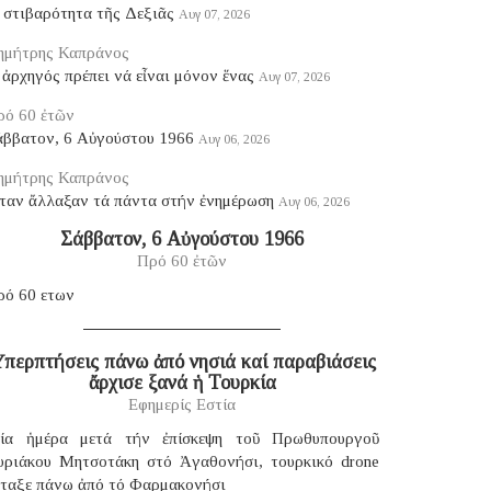
 στιβαρότητα τῆς Δεξιᾶς
Αυγ 07, 2026
ημήτρης Καπράνος
ἀρχηγός πρέπει νά εἶναι μόνον ἕνας
Αυγ 07, 2026
ρό 60 ἐτῶν
άββατον, 6 Αὐγούστου 1966
Αυγ 06, 2026
ημήτρης Καπράνος
ταν ἄλλαξαν τά πάντα στήν ἐνημέρωση
Αυγ 06, 2026
Σάββατον, 6 Αὐγούστου 1966
Πρό 60 ἐτῶν
ρό 60 ετων
περπτήσεις πάνω ἀπό νησιά καί παραβιάσεις
ἄρχισε ξανά ἡ Τουρκία
Εφημερίς Εστία
ία ἡμέρα μετά τήν ἐπίσκεψη τοῦ Πρωθυπουργοῦ
υριάκου Μητσοτάκη στό Ἀγαθονήσι, τουρκικό drone
έταξε πάνω ἀπό τό Φαρμακονήσι