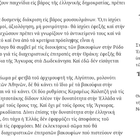
ουν παιχνίδια εἰς βάρος τῆς ἑλληνικῆς δημοκρατίας, πρέπει
 δυσμενής διάκριση εἰς βάρος μουσουλμάνων. Ὅ,τι ἰσχύει
μοί, ἀξιολόγηση, μή μονιμότητα– θά ἰσχύει ἐφεξῆς καί στήν
λεχώσουν πρέπει νά γνωρίζουν τό ἀντικείμενό τους καί νά
τό καί ἕνα ἀπό τά κριτήρια πρόσληψης εἶναι ἡ
Σ
ογο θά συμβεῖ μέ τίς διοικήσεις τῶν βακουφίων στήν Ρόδο
Ἐ
 γιά τίς διαχειριστικές ἐπιτροπές στήν Θράκη: ἐφεξῆς θά
ὑπ
ίδια τῆς Ἄγκυρας στά Δωδεκάνησα. Καί ἐδῶ δέν εἰσάγεται
τῶ
Ἐ
αίωμα μέ φετβᾶ τοῦ ἀρχιμουφτῆ τῆς Αἰγύπτου, μολονότι
τῶν Ἀθηνῶν, δέ θά κάνει τό ἴδιο μέ τά βακούφια στήν
ι νά τό κάνει. Οἱ δύο ρυθμίσεις Κεραμέως-Καλατζῆ γιά τίς
Θ
Μητσοτάκης δίδουν πλέον τήν δυνατότητα στήν Ἑλλάδα νά
τ
έ τούς ὅρους της. Καί ὄχι μέ τούς ὅρους τῆς Ἄγκυρας.
N
ρκοδίαιτα. Δίνει ἐπίσης τήν δυνατότητα στήν ἑλληνική
 ὅτι τάχα ἡ Ἑλλάς δέν ἐφαρμόζει τίς ἀποφάσεις τοῦ
ά τίς ἐφαρμόσει. Μέ ἐκλεκτορικό σῶμα πού θά
 διαχειριστικῶν ἐπιτροπῶν βακουφίων πού πιστεύουν στήν