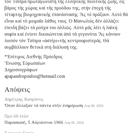
τόν Τσίπρα πρωταγωνιστή τῆς ἑλληνικῆς πολιτικῆς ζωῆς, εἰς
βάρος τῆς χώρας καί τῆς προόδου της, στήν ἐποχή τῆς
τέταρτης βιομηχανικῆς ἐπανάστασης. Ἄς τό πράξουν. Αὐτό θά
εἶναι καί τό μοιραῖο λάθος τους. Ὁ Μανωλιός δέν ἀλλάζει
ἐπειδή βάζει τά ροῦχα του ἀλλιῶς. Αὐτό μᾶς λέει ἡ λαϊκή
σοφία καί ἐνίοτε δικαιώνεται ἀπό τά γεγονότα. Ἄς κάνουν
λοιπόν τόν Τσίπρα «ἀστέρι»τῆς κεντροαριστερᾶς. Θά
συμβάλλουν θετικά στή διάλυσή της.
*Ἐπίτιμος Διεθνής Πρόεδρος
Ἕνωσης Εὐρωπαίων
Δημοσιογράφων
apapandropoulos@hotmail.com
Απόψεις
Δημήτρης Καπράνος
Ὅταν ἄλλαξαν τά πάντα στήν ἐνημέρωση
Αυγ 06, 2026
Πρό 60 ἐτῶν
Παρασκευή, 5 Αὐγούστου 1966
Αυγ 05, 2026
Εφημερίς Εστία