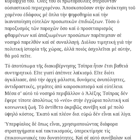
κυριαρχία του. Ὅλες του οἱ πρωτοβουλίες στεροῦνταν
οὐσιαστικοῦ περιεχομένου. Ἀποσκοποῦσαν στήν ἀνάκτηση τοῦ
χαμένου ἐδάφους μέ ὅπλα τήν ψηφοθηρία καί τήν
ἱκανοποίηση εὐτελῶν προσωπικῶν ἐπιδιώξεων. Τόσο ὁ
παροξυσμός τῶν παροχῶν ὅσο καί ὁ προσεταιρισμός
φθαρμένων καί ἀπαξιωμένων προσώπων παρέπεμπαν σέ
νοσηρό παρελθόν καί σέ συναλλαγή. Διόλου τιμητική γιά τήν
πολιτική ἱστορία τῆς χώρας, ἀλλά ποιός ἀσχολεῖται μέ αὐτήν,
θά μοῦ πεῖτε.
Τό ἀποτύπωμα τῆς διακυβέρνησης Τσίπρα ἦταν ἔτσι βαθειά
συντηρητικό. Εἴτε γιατί ἀπέπνεε λαϊκισμό. Εἴτε διότι
ἀγκάλιασε, ἀπό τήν ἀρχή μάλιστα, δυνάμεις ἀνυπόληπτες,
ἀντιδραστικές, γεμᾶτες ἀπό καιροσκοπισμό καί εὐτέλεια.
Μέσα σ’ αὐτό τό νοσηρό περιβάλλον ὁ Ἀλέξης Τσίπρας δέν
ἔφερε τίποτε ἀπολύτως τό «νέο» στήν ἐγχώρια πολιτική καί
κοινωνική ζωή. Τό ἀντίθετο ἀκριβῶς συνέβη καί μέ πολύ
ὑψηλό κόστος. Ἑκατό καί πλέον δισ. εὐρώ δέν εἶναι καί λίγα.
Ὑπερφίαλος δέ ὅπως εἶναι, χρησιμοποιώντας διάφορα
στρατηγήματα καί τακτικισμούς, ὑπερεκτίμησε τίς
ἐπικοινωνιακές του δυνατότητες. Καί σέ αὐτό συνέβαλαν καί