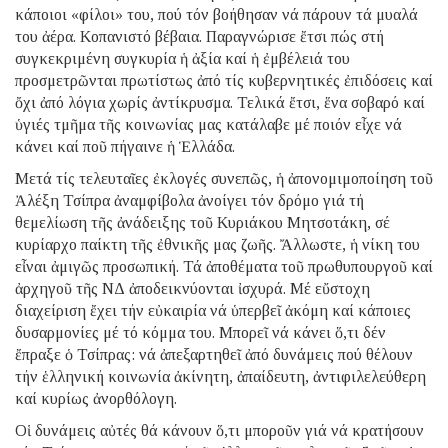
κάποιοι «φίλοι» του, πού τόν βοήθησαν νά πάρουν τά μυαλά
του ἀέρα. Κοπανιστό βέβαια. Παραγνώρισε ἔτσι πώς στή
συγκεκριμένη συγκυρία ἡ ἀξία καί ἡ ἐμβέλειά του
προσμετρῶνται πρωτίστως ἀπό τίς κυβερνητικές ἐπιδόσεις καί
ὄχι ἀπό λόγια χωρίς ἀντίκρυσμα. Τελικά ἔτσι, ἕνα σοβαρό καί
ὑγιές τμῆμα τῆς κοινωνίας μας κατάλαβε μέ ποιόν εἶχε νά
κάνει καί ποῦ πήγαινε ἡ Ἑλλάδα.
Μετά τίς τελευταῖες ἐκλογές συνεπῶς, ἡ ἀπονομιμοποίηση τοῦ
Ἀλέξη Τσίπρα ἀναμφίβολα ἀνοίγει τόν δρόμο γιά τή
θεμελίωση τῆς ἀνάδειξης τοῦ Κυριάκου Μητσοτάκη, σέ
κυρίαρχο παίκτη τῆς ἐθνικῆς μας ζωῆς. Ἄλλωστε, ἡ νίκη του
εἶναι ἀμιγῶς προσωπική. Τά ἀποθέματα τοῦ πρωθυπουργοῦ καί
ἀρχηγοῦ τῆς ΝΔ ἀποδεικνύονται ἰσχυρά. Μέ εὔστοχη
διαχείριση ἔχει τήν εὐκαιρία νά ὑπερβεῖ ἀκόμη καί κάποιες
δυσαρμονίες μέ τό κόμμα του. Μπορεῖ νά κάνει ὅ,τι δέν
ἔπραξε ὁ Τσίπρας: νά ἀπεξαρτηθεῖ ἀπό δυνάμεις πού θέλουν
τήν ἑλληνική κοινωνία ἀκίνητη, ἀπαίδευτη, ἀντιφιλελεύθερη
καί κυρίως ἀνορθόλογη.
Οἱ δυνάμεις αὐτές θά κάνουν ὅ,τι μποροῦν γιά νά κρατήσουν