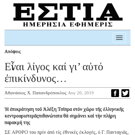
Toggle
navigati
Απόψεις
Εἶναι λίγος καί γι’ αὐτό
ἐπικίνδυνος…
Ἀθανάσιος Χ. Παπανδρόπουλος
Αυγ 20, 2019
Ἡ ἐπικράτηση τοῦ Ἀλέξη Τσίπρα στόν χῶρο τῆς ἑλληνικῆς
κεντροαριστερᾶςπιθανώτατα θά σημάνει καί τήν πλήρη
παρακμή της
ΣΕ ΑΡΘΡΟ του πρίν ἀπό τίς ἐθνικές ἐκλογές, ὁ Γ. Πανταγιᾶς,