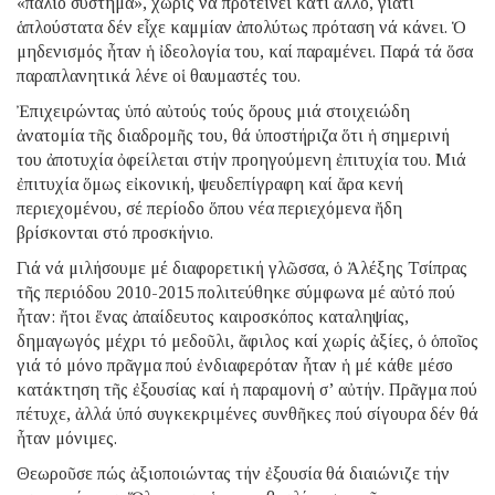
«παλιό σύστημα», χωρίς νά προτείνει κάτι ἄλλο, γιατί
ἁπλούστατα δέν εἶχε καμμίαν ἀπολύτως πρόταση νά κάνει. Ὁ
μηδενισμός ἦταν ἡ ἰδεολογία του, καί παραμένει. Παρά τά ὅσα
παραπλανητικά λένε οἱ θαυμαστές του.
Ἐπιχειρώντας ὑπό αὐτούς τούς ὅρους μιά στοιχειώδη
ἀνατομία τῆς διαδρομῆς του, θά ὑποστήριζα ὅτι ἡ σημερινή
του ἀποτυχία ὀφείλεται στήν προηγούμενη ἐπιτυχία του. Μιά
ἐπιτυχία ὅμως εἰκονική, ψευδεπίγραφη καί ἄρα κενή
περιεχομένου, σέ περίοδο ὅπου νέα περιεχόμενα ἤδη
βρίσκονται στό προσκήνιο.
Γιά νά μιλήσουμε μέ διαφορετική γλῶσσα, ὁ Ἀλέξης Τσίπρας
τῆς περιόδου 2010-2015 πολιτεύθηκε σύμφωνα μέ αὐτό πού
ἦταν: ἤτοι ἕνας ἀπαίδευτος καιροσκόπος καταληψίας,
δημαγωγός μέχρι τό μεδοῦλι, ἄφιλος καί χωρίς ἀξίες, ὁ ὁποῖος
γιά τό μόνο πρᾶγμα πού ἐνδιαφερόταν ἦταν ἡ μέ κάθε μέσο
κατάκτηση τῆς ἐξουσίας καί ἡ παραμονή σ’ αὐτήν. Πρᾶγμα πού
πέτυχε, ἀλλά ὑπό συγκεκριμένες συνθῆκες πού σίγουρα δέν θά
ἦταν μόνιμες.
Θεωροῦσε πώς ἀξιοποιώντας τήν ἐξουσία θά διαιώνιζε τήν