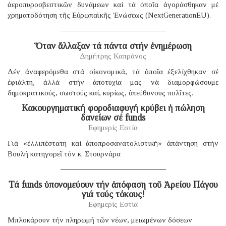
ἀεροπυροσβεστικῶν δυνάμεων καί τά ὁποῖα ἀγοράσθηκαν μέ
χρηματοδότηση τῆς Εὐρωπαϊκῆς Ἑνώσεως (NextGenerationEU).
Ὅταν ἄλλαξαν τά πάντα στήν ἐνημέρωση
Δημήτρης Καπράνος
Δέν ἀναφερόμεθα στά οἰκονομικά, τά ὁποῖα ἐξελίχθηκαν σέ
ἐφιάλτη, ἀλλά στήν ἀποτυχία μας νά διαμορφώσουμε
δημοκρατικούς, σωστούς καί, κυρίως, ὑπεύθυνους πολῖτες.
Κακουργηματική φοροδιαφυγή κρύβει ἡ πώληση
δανείων σέ funds
Εφημερίς Εστία
Γιά «ἐλλιπέστατη καί ἀποπροσανατολιστική» ἀπάντηση στήν
Βουλή κατηγορεῖ τόν κ. Στουρνάρα
Τά funds ὑπονομεύουν τήν ἀπόφαση τοῦ Ἀρείου Πάγου
γιά τούς τόκους!
Εφημερίς Εστία
Μπλοκάρουν τήν πληρωμή τῶν νέων, μειωμένων δόσεων