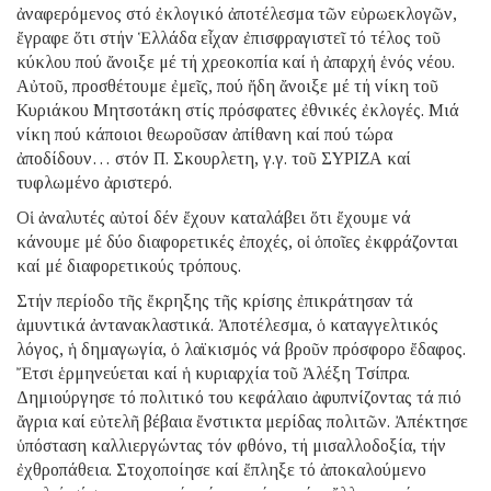
ἀναφερόμενος στό ἐκλογικό ἀποτέλεσμα τῶν εὐρωεκλογῶν,
ἔγραφε ὅτι στήν Ἑλλάδα εἶχαν ἐπισφραγιστεῖ τό τέλος τοῦ
κύκλου πού ἄνοιξε μέ τή χρεοκοπία καί ἡ ἀπαρχή ἑνός νέου.
Αὐτοῦ, προσθέτουμε ἐμεῖς, πού ἤδη ἄνοιξε μέ τή νίκη τοῦ
Κυριάκου Μητσοτάκη στίς πρόσφατες ἐθνικές ἐκλογές. Μιά
νίκη πού κάποιοι θεωροῦσαν ἀπίθανη καί πού τώρα
ἀποδίδουν… στόν Π. Σκουρλετη, γ.γ. τοῦ ΣΥΡΙΖΑ καί
τυφλωμένο ἀριστερό.
Οἱ ἀναλυτές αὐτοί δέν ἔχουν καταλάβει ὅτι ἔχουμε νά
κάνουμε μέ δύο διαφορετικές ἐποχές, οἱ ὁποῖες ἐκφράζονται
καί μέ διαφορετικούς τρόπους.
Στήν περίοδο τῆς ἔκρηξης τῆς κρίσης ἐπικράτησαν τά
ἀμυντικά ἀντανακλαστικά. Ἀποτέλεσμα, ὁ καταγγελτικός
λόγος, ἡ δημαγωγία, ὁ λαϊκισμός νά βροῦν πρόσφορο ἔδαφος.
Ἔτσι ἑρμηνεύεται καί ἡ κυριαρχία τοῦ Ἀλέξη Τσίπρα.
Δημιούργησε τό πολιτικό του κεφάλαιο ἀφυπνίζοντας τά πιό
ἄγρια καί εὐτελῆ βέβαια ἔνστικτα μερίδας πολιτῶν. Ἀπέκτησε
ὑπόσταση καλλιεργώντας τόν φθόνο, τή μισαλλοδοξία, τήν
ἐχθροπάθεια. Στοχοποίησε καί ἔπληξε τό ἀποκαλούμενο