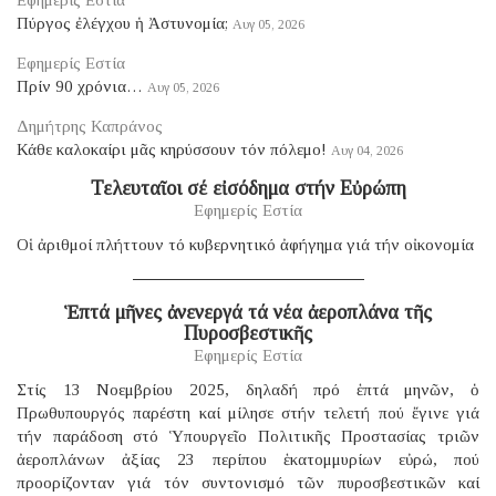
Πύργος ἐλέγχου ἡ Ἀστυνομία;
Αυγ 05, 2026
Εφημερίς Εστία
Πρίν 90 χρόνια…
Αυγ 05, 2026
Δημήτρης Καπράνος
Κάθε καλοκαίρι μᾶς κηρύσσουν τόν πόλεμο!
Αυγ 04, 2026
Τελευταῖοι σέ εἰσόδημα στήν Εὐρώπη
Εφημερίς Εστία
Οἱ ἀριθμοί πλήττουν τό κυβερνητικό ἀφήγημα γιά τήν οἰκονομία
Ἑπτά μῆνες ἀνενεργά τά νέα ἀεροπλάνα τῆς
Πυροσβεστικῆς
Εφημερίς Εστία
Στίς 13 Νοεμβρίου 2025, δηλαδή πρό ἑπτά μηνῶν, ὁ
Πρωθυπουργός παρέστη καί μίλησε στήν τελετή πού ἔγινε γιά
τήν παράδοση στό Ὑπουργεῖο Πολιτικῆς Προστασίας τριῶν
ἀεροπλάνων ἀξίας 23 περίπου ἑκατομμυρίων εὐρώ, πού
προορίζονταν γιά τόν συντονισμό τῶν πυροσβεστικῶν καί