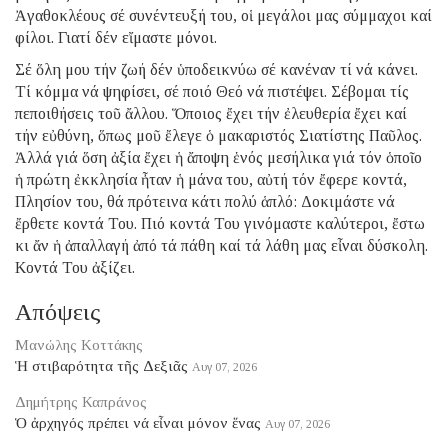
Ἀγαθοκλέους σέ συνέντευξή του, οἱ μεγάλοι μας σύμμαχοι καί
φίλοι. Γιατί δέν εἴμαστε μόνοι.
Σέ ὅλη μου τήν ζωή δέν ὑποδεικνύω σέ κανέναν τί νά κάνει.
Τί κόμμα νά ψηφίσει, σέ ποιό Θεό νά πιστέψει. Σέβομαι τίς
πεποιθήσεις τοῦ ἄλλου. Ὅποιος ἔχει τήν ἐλευθερία ἔχει καί
τήν εὐθύνη, ὅπως μοῦ ἔλεγε ὁ μακαριστός Σιατίστης Παῦλος.
Ἀλλά γιά ὅση ἀξία ἔχει ἡ ἄποψη ἑνός μεσήλικα γιά τόν ὁποῖο
ἡ πρώτη ἐκκλησία ἦταν ἡ μάνα του, αὐτή τόν ἔφερε κοντά,
Πλησίον του, θά πρότεινα κάτι πολύ ἁπλό: Δοκιμάστε νά
ἔρθετε κοντά Του. Πιό κοντά Του γινόμαστε καλύτεροι, ἔστω
κι ἄν ἡ ἀπαλλαγή ἀπό τά πάθη καί τά λάθη μας εἶναι δύσκολη.
Κοντά Του ἀξίζει.
Απόψεις
Μανώλης Κοττάκης
Ἡ στιβαρότητα τῆς Δεξιᾶς
Αυγ 07, 2026
Δημήτρης Καπράνος
Ὁ ἀρχηγός πρέπει νά εἶναι μόνον ἕνας
Αυγ 07, 2026