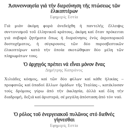
Ἀσυνεννοησία γιά τήν διερεύνηση τῆς πτώσεως τῶν
ἑλικοπτέρων
Εφημερίς Εστία
Γιά μιάν ἀκόμη φορά ἀνεδείχθη ἡ παντελής ἔλλειψις
συντονισμοῦ τοῦ ἑλληνικοῦ κράτους, ἀκόμη καί ὅταν πρόκειται
γιά σοβαρά ζητήματα ὅπως ἡ διερεύνησις ἑνός ἀεροπορικοῦ
δυστυχήματος, ἡ σύγκρουσις τῶν δύο πυροσβεστικῶν
ἑλικοπτέρων κατά τήν ὁποία σκοτώθηκαν δύο μέλη τῶν
πληρωμάτων τους.
Ὁ ἀρχηγός πρέπει νά εἶναι μόνον ἕνας
Δημήτρης Καπράνος
Χιλιάδες κόσμος, καί τῶν δύο φύλων καί κάθε ἡλικίας –
προφανῶς καί ὀπαδοί ἄλλων ὁμάδων τῆς Ἰταλίας–, κατέκλυσαν
τούς δρόμους γύρω ἀπό τήν ἐκκλησία, ἀλλά καί ὅλη τήν
διαδρομή, δεξιά καί ἀριστερά, σέ μεγάλη ἀπόσταση ἀπό τόν ναό.
Ὁ ρόλος τοῦ ἐνεργειακοῦ πυλῶνος στό διεθνές
γίγνεσθαι
Εφημερίς Εστία