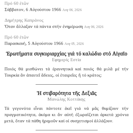
Πρό 60 ἐτῶν
Σάββατον, 6 Αὐγούστου 1966
Αυγ 06, 2026
Δημήτρης Καπράνος
Ὅταν ἄλλαξαν τά πάντα στήν ἐνημέρωση
Αυγ 06, 2026
Πρό 60 ἐτῶν
Παρασκευή, 5 Αὐγούστου 1966
Αυγ 05, 2026
Ἐρωτήματα συγκυριαρχίας γιά τό καλώδιο στό Αἰγαῖο
Εφημερίς Εστία
Ποιός θά μισθώνει τά ἐρευνητικά καί ποιός θά μιλᾶ μέ τήν
Τουρκία ἄν ἀπαιτεῖ ἄδειες, οἱ ἑταιρεῖες ἤ τό κράτος;
Ἡ στιβαρότητα τῆς Δεξιᾶς
Μανώλης Κοττάκης
Τά γεγονότα εἶναι πάντοτε ἐκεῖ γιά νά μᾶς θυμίζουν τήν
πραγματικότητα, ἀκόμα κι ἄν αὐτή ἐξωραΐζεται ἀρκετά χρόνια
μετά, ὅταν τά πάθη ἠρεμοῦν καί οἱ συσχετισμοί ἀλλάζουν.