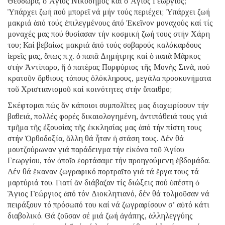
Θεοδώρα, ὁ Ἅγιος Νικόδημος καί ὁ Ἅγιος Γεώργιος;
Ὑπάρχει ζωή πού μπορεῖ νά μήν τούς περιέχει; Ὑπάρχει ζωή
μακριά ἀπό τούς ἐπιλεγμένους ἀπό Ἐκεῖνον μοναχούς καί τίς
μοναχές μας πού θυσίασαν τήν κοσμική ζωή τους στήν Χάρη
του; Καί βεβαίως μακριά ἀπό τούς σοβαρούς καλόκαρδους
ἱερεῖς μας, ὅπως π.χ. ὁ παπᾶ Δημήτρης καί ὁ παπᾶ Μᾶρκος
στήν Ἀντίπαρο, ἤ ὁ πατέρας Πορφύριος τῆς Μονῆς Σινᾶ, πού
κρατοῦν ὄρθιους τόπους ὁλόκληρους, μεγάλα προσκυνήματα
τοῦ Χριστιανισμοῦ καί κοινότητες στήν ὕπαιθρο;
Σκέφτομαι πώς ἄν κάποιοι συμπολῖτες μας διαχωρίσουν τήν
βαθειά, πολλές φορές δικαιολογημένη, ἀντιπάθειά τους γιά
τμῆμα τῆς ἐξουσίας τῆς ἐκκλησίας μας ἀπό τήν πίστη τους
στήν Ὀρθοδοξία, ἄλλη θά ἦταν ἡ στάση τους. Δέν θά
μουτζούρωναν γιά παράδειγμα τήν εἰκόνα τοῦ Ἁγίου
Γεωργίου, τόν ὁποῖο ἑορτάσαμε τήν προηγούμενη ἑβδομάδα.
Δέν θά ἔκαναν ζωγραφικό πορτραῖτο γιά τά ἔργα τους τά
μαρτύριά του. Γιατί ἄν διάβαζαν τίς διώξεις πού ὑπέστη ὁ
Ἅγιος Γεώργιος ἀπό τόν Διοκλητιανό, δέν θά τολμοῦσαν νά
πειράξουν τό πρόσωπό του καί νά ζωγραφίσουν σ’ αὐτό κάτι
διαβολικό. Θά ζοῦσαν σέ μιά ζωή ἀγάπης, ἀλληλεγγύης