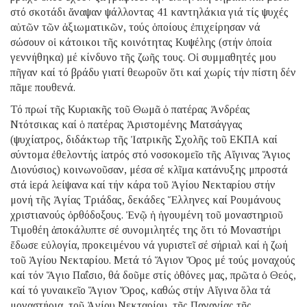
στό σκοτάδι ἄναψαν ψάλλοντας 41 καντηλάκια γιά τίς ψυχές
αὐτῶν τῶν ἀξιωματικῶν, τούς ὁποίους ἐπιχείρησαν νά
σώσουν οἱ κάτοικοι τῆς κοινότητας Κυψέλης (στήν ὁποία
γεννήθηκα) μέ κίνδυνο τῆς ζωῆς τους. Οἱ συμμαθητές μου
πῆγαν καί τό βράδυ γιατί θεωροῦν ὅτι καί χωρίς τήν πίστη δέν
πᾶμε πουθενά.
Τό πρωί τῆς Κυριακῆς τοῦ Θωμᾶ ὁ πατέρας Ἀνδρέας
Ντότσικας καί ὁ πατέρας Ἀριστομένης Ματσάγγας
(ψυχίατρος, διδάκτωρ τῆς Ἰατρικῆς Σχολῆς τοῦ ΕΚΠΑ καί
σύντομα ἐθελοντής ἰατρός στό νοσοκομεῖο τῆς Αἴγινας Ἅγιος
Διονύσιος) κοινωνοῦσαν, μέσα σέ κλῖμα κατάνυξης μπροστά
στά ἱερά λείψανα καί τήν κάρα τοῦ Ἁγίου Νεκταρίου στήν
μονή τῆς Ἁγίας Τριάδας, δεκάδες Ἕλληνες καί Ρουμάνους
χριστιανούς ὀρθόδοξους. Ἐνῷ ἡ ἡγουμένη τοῦ μοναστηριοῦ
Τιμοθέη ἀποκάλυπτε σέ συνομιλητές της ὅτι τό Μοναστήρι
ἔδωσε εὐλογία, προκειμένου νά γυριστεῖ σέ σήριαλ καί ἡ ζωή
τοῦ Ἁγίου Νεκταρίου. Μετά τό Ἅγιον Ὄρος μέ τούς μοναχούς
καί τόν Ἅγιο Παΐσιο, θά δοῦμε στίς ὀθόνες μας, πρῶτα ὁ Θεός,
καί τό γυναικεῖο Ἅγιον Ὄρος, καθώς στήν Αἴγινα ὅλα τά
μοναστήρια, τοῦ Ἁγίου Νεκταρίου, τῆς Παναγίας τῆς