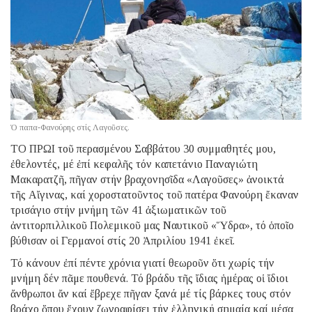
Ὁ παπα-Φανούρης στίς Λαγοῦσες.
ΤΟ ΠΡΩΙ τοῦ περασμένου Σαββάτου 30 συμμαθητές μου,
ἐθελοντές, μέ ἐπί κεφαλῆς τόν καπετάνιο Παναγιώτη
Μακαρατζῆ, πῆγαν στήν βραχονησῖδα «Λαγοῦσες» ἀνοικτά
τῆς Αἴγινας, καί χοροστατοῦντος τοῦ πατέρα Φανούρη ἔκαναν
τρισάγιο στήν μνήμη τῶν 41 ἀξιωματικῶν τοῦ
ἀντιτορπιλλικοῦ Πολεμικοῦ μας Ναυτικοῦ «Ὕδρα», τό ὁποῖο
βύθισαν οἱ Γερμανοί στίς 20 Ἀπριλίου 1941 ἐκεῖ.
Τό κάνουν ἐπί πέντε χρόνια γιατί θεωροῦν ὅτι χωρίς τήν
μνήμη δέν πᾶμε πουθενά. Τό βράδυ τῆς ἴδιας ἡμέρας οἱ ἴδιοι
ἄνθρωποι ἄν καί ἔβρεχε πῆγαν ξανά μέ τίς βάρκες τους στόν
βράχο ὅπου ἔχουν ζωγραφίσει τήν ἑλληνική σημαία καί μέσα