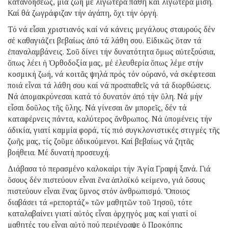
κατανοήσεως, μιά ζωή μέ λιγώτερα πάθη καί λιγώτερα μίση.
Καί θά ζωγράφιζαν τήν ἀγάπη, ὄχι τήν ὀργή.
Τό νά εἶσαι χριστιανός καί νά κάνεις μεγάλους σταυρούς δέν
σέ καθαγιάζει βεβαίως ἀπό τά λάθη σου. Εἰδικῶς ὅταν τά
ἐπαναλαμβάνεις. Σοῦ δίνει τήν δυνατότητα ὅμως αὐτεξούσια,
ὅπως λέει ἡ Ὀρθοδοξία μας, μέ ἐλευθερία ὅπως λέμε στήν
κοσμική ζωή, νά κοιτᾶς ψηλά πρός τόν οὐρανό, νά σκέφτεσαι
ποιά εἶναι τά λάθη σου καί νά προσπαθεῖς νά τά διορθώσεις.
Νά ἀπομακρύνεσαι κατά τό δυνατόν ἀπό τήν ὕλη. Νά μήν
εἶσαι δοῦλος τῆς ὕλης. Νά γίνεσαι ἄν μπορεῖς, δέν τά
καταφέρνεις πάντα, καλύτερος ἄνθρωπος. Νά ὑπομένεις τήν
ἀδικία, γιατί καμμία φορά, τίς πιό συγκλονιστικές στιγμές τῆς
ζωῆς μας, τίς ζοῦμε ἀδικούμενοι. Καί βεβαίως νά ζητᾶς
βοήθεια. Μέ δυνατή προσευχή.
Διάβασα τό περασμένο καλοκαίρι τήν Ἁγία Γραφή ξανά. Γιά
ὅσους δέν πιστεύουν εἶναι ἕνα ἁπλοϊκό κείμενο, γιά ὅσους
πιστεύουν εἶναι ἕνας ὕμνος στόν ἀνθρωπισμό. Ὅποιος
διαβάσει τά «ρεπορτάζ» τῶν μαθητῶν τοῦ Ἰησοῦ, τότε
καταλαβαίνει γιατί αὐτός εἶναι ἀρχηγός μας καί γιατί οἱ
μαθητές του εἶναι αὐτό πού περιέγραψε ὁ Προκόπης