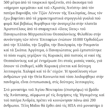
500 μέτρα ἀπό τό τουρκικό προξενεῖο, στό ἄκουσμα τοῦ
«σήμερον κρεμᾶται» καί τοῦ «Χριστός Ἀνέστη» ἀπό τόν
πατέρα Βαρνάβα, τόν Τζών Λέννον τῆς Ἐκκλησίας, ὅπως τόν
ἔχω βαφτίσει ἀπό τά χαρακτηριστικά στρογγυλά γυαλιά πού
φορᾶ. Καί βεβαίως θυμήθηκα τήν ἀνατριχίλα στήν πλατεῖα
Ἀριστοτέλους ἀπό τό σπαραχτικό «ἵλεος ἵλεος» τοῦ
Παναγιωτάτου Μητροπολίτου Θεσσαλονίκης Φιλοθέου στήν
συνάντηση τῶν πέντε Ἐπιταφίων ἐνώπιον 10.000 Ὀρθοδόξων
ἀπό τήν Ἑλλάδα, τήν Σερβία, τήν Βουλγαρία, τήν Ρουμανία
καί τά Σκόπια. Ἀργότερα, ὁ Παναγιώτατος μοῦ ἐμπιστεύτηκε
τό πόσο νωρίς γεμίζουν τίς Κυριακές ἀπό πιστούς οἱ ναοί τῆς
Θεσσαλονίκης καί μέ ἐνημέρωσε ὅτι στούς μισούς ναούς, γιά
ὅποιον τό ἐπιθυμεῖ, κάθε Κυριακή γίνεται καί δεύτερη
λειτουργία. Χαλαρά καί τό δι’ εὐχῶν. Ἡ προσέλευση νέων
ἀνθρώπων γιά τήν Θεία Κοινωνία πού τόσο λοιδορήθηκε στήν
πανδημία, εἶναι ἐντυπωσιακή, στίς δεύτερες λειτουργίες.
Στό μοναστήρι τοῦ Ἁγίου Νεκταρίου (ἐπιστρέφω) τό βράδυ
τῆς Ἀνάστασης, σύμφωνα μέ τίς διηγήσεις τῆς Ἡγουμένης καί
τοῦ πατέρα Ἀνδρέα, πρέπει νά κοινώνησαν πάνω ἀπό 200
ἄνθρωποι. Τέλη Μαΐου θά ἔρθει ἀπό τίς ΗΠΑ στό μοναστήρι ὁ