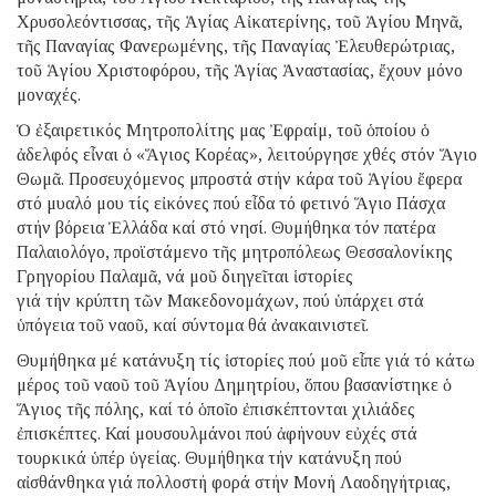
Χρυσολεόντισσας, τῆς Ἁγίας Αἰκατερίνης, τοῦ Ἁγίου Μηνᾶ,
τῆς Παναγίας Φανερωμένης, τῆς Παναγίας Ἐλευθερώτριας,
τοῦ Ἁγίου Χριστοφόρου, τῆς Ἁγίας Ἀναστασίας, ἔχουν μόνο
μοναχές.
Ὁ ἐξαιρετικός Μητροπολίτης μας Ἐφραίμ, τοῦ ὁποίου ὁ
ἀδελφός εἶναι ὁ «Ἅγιος Κορέας», λειτούργησε χθές στόν Ἅγιο
Θωμᾶ. Προσευχόμενος μπροστά στήν κάρα τοῦ Ἁγίου ἔφερα
στό μυαλό μου τίς εἰκόνες πού εἶδα τό φετινό Ἅγιο Πάσχα
στήν βόρεια Ἑλλάδα καί στό νησί. Θυμήθηκα τόν πατέρα
Παλαιολόγο, προϊστάμενο τῆς μητροπόλεως Θεσσαλονίκης
Γρηγορίου Παλαμᾶ, νά μοῦ διηγεῖται ἱστορίες
γιά τήν κρύπτη τῶν Μακεδονομάχων, πού ὑπάρχει στά
ὑπόγεια τοῦ ναοῦ, καί σύντομα θά ἀνακαινιστεῖ.
Θυμήθηκα μέ κατάνυξη τίς ἱστορίες πού μοῦ εἶπε γιά τό κάτω
μέρος τοῦ ναοῦ τοῦ Ἁγίου Δημητρίου, ὅπου βασανίστηκε ὁ
Ἅγιος τῆς πόλης, καί τό ὁποῖο ἐπισκέπτονται χιλιάδες
ἐπισκέπτες. Καί μουσουλμάνοι πού ἀφήνουν εὐχές στά
τουρκικά ὑπέρ ὑγείας. Θυμήθηκα τήν κατάνυξη πού
αἰσθάνθηκα γιά πολλοστή φορά στήν Μονή Λαοδηγήτριας,