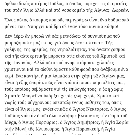
ὀρθοπεδικός πατέρας Παῦλος, ὁ ὁποῖος παρέχει τίς ὑπηρεσίες
του στόν Ἅγιο ἀλλά καί στό νοσοκομεῖο τῆς Αἴγινας. Δωρεάν.
Ὅλος αὐτός ὁ κόσμος πού σᾶς περιγράφω εἶναι ἕνα θαῦμα ἀπό
μόνος του. Ὑπάρχει καί δρᾶ σέ ἕναν τόσο κυνικό κόσμο!
Δέν ξέρω ἄν μπορῶ νά σᾶς μεταδώσω τό συναίσθημα πού
μοιραζόμαστε μαζί τους, γιά ὅσους δέν πιστεύετε. Τῆς
γαλήνης, τῆς ἠρεμίας, τῆς νηφαλιότητας, τοῦ ἀναστοχασμοῦ
καί τῆς αὐτοκριτικῆς μπροστά στίς εἰκόνες τοῦ Χριστοῦ καί
τῆς Παναγίας. Ἀλλά αὐτό πού ἀναρωτιόμαστε χιλιάδες
χριστιανοί καί τό αἰσθανόμαστε κάθε φορά πού ἀνάβουμε ἕνα
κερί, ἕνα καντήλι ἤ μία λαμπάδα στήν χάρη τῶν Ἁγίων μας,
εἶναι ἡ ἑξῆς ἀπορία: πῶς εἶναι γιά κάποιους συμπολῖτες μας,
τούς ὁποίους σεβόμαστε γιά τίς ἐπιλογές τους, ἡ ζωή χωρίς
Χριστό; Μπορεῖ νά ὑπάρξει χωρίς ζωή, χωρίς Χριστό καί
χωρίς τούς σύγχρονους ἀπεσταλμένους μαθητές του, ὅπως
εἶναι οἱ Ἅγιοί μας, ἐνδεικτικῶς ὁ Ἅγιος Νεκτάριος, ὁ Ἅγιος
Παΐσιος γιά τόν ὁποῖο ὅλοι κλάψαμε βλέποντας τήν σειρά τοῦ
Mega, ὁ Ἅγιος Πορφύριος, ὁ Ἅγιος Δημήτριος, ἡ Ἁγία Σοφία
στήν Moνή τῆς Κλεισούρας, ἡ Ἁγία Παρασκευή, ἡ Ἁγία