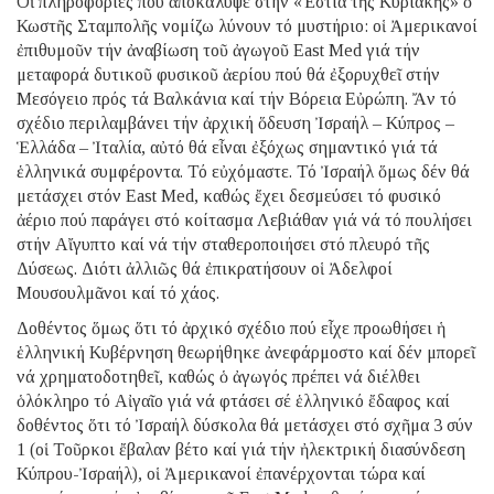
Οἱ πληροφορίες πού ἀποκάλυψε στήν «Ἑστία τῆς Κυριακῆς» ὁ
Κωστῆς Σταμπολῆς νομίζω λύνουν τό μυστήριο: οἱ Ἀμερικανοί
ἐπιθυμοῦν τήν ἀναβίωση τοῦ ἀγωγοῦ East Med γιά τήν
μεταφορά δυτικοῦ φυσικοῦ ἀερίου πού θά ἐξορυχθεῖ στήν
Μεσόγειο πρός τά Βαλκάνια καί τήν Βόρεια Εὐρώπη. Ἄν τό
σχέδιο περιλαμβάνει τήν ἀρχική ὅδευση Ἰσραήλ – Κύπρος –
Ἑλλάδα – Ἰταλία, αὐτό θά εἶναι ἐξόχως σημαντικό γιά τά
ἑλληνικά συμφέροντα. Τό εὐχόμαστε. Τό Ἰσραήλ ὅμως δέν θά
μετάσχει στόν East Med, καθώς ἔχει δεσμεύσει τό φυσικό
ἀέριο πού παράγει στό κοίτασμα Λεβιάθαν γιά νά τό πουλήσει
στήν Αἴγυπτο καί νά τήν σταθεροποιήσει στό πλευρό τῆς
Δύσεως. Διότι ἀλλιῶς θά ἐπικρατήσουν οἱ Ἀδελφοί
Μουσουλμᾶνοι καί τό χάος.
Δοθέντος ὅμως ὅτι τό ἀρχικό σχέδιο πού εἶχε προωθήσει ἡ
ἑλληνική Κυβέρνηση θεωρήθηκε ἀνεφάρμοστο καί δέν μπορεῖ
νά χρηματοδοτηθεῖ, καθώς ὁ ἀγωγός πρέπει νά διέλθει
ὁλόκληρο τό Αἰγαῖο γιά νά φτάσει σέ ἑλληνικό ἔδαφος καί
δοθέντος ὅτι τό Ἰσραήλ δύσκολα θά μετάσχει στό σχῆμα 3 σύν
1 (οἱ Τοῦρκοι ἔβαλαν βέτο καί γιά τήν ἠλεκτρική διασύνδεση
Κύπρου-Ἰσραήλ), οἱ Ἀμερικανοί ἐπανέρχονται τώρα καί