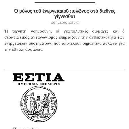
Ὁ ρόλος τοῦ ἐνεργειακοῦ πυλῶνος στό διεθνές
γίγνεσθαι
Εφημερίς Εστία
Ἡ τεχνητή νοημοσύνη, οἱ γεωπολιτικές διαμάχες καί ὁ
στρατιωτικός ἀνταγωνισμός ἐπηρεάζουν τήν ἀνθεκτικότητα τῶν
ἐνεργειακῶν συστημάτων, πού ἀποτελοῦν σημαντικό πυλῶνα γιά
τήν ἐθνική ἀσφάλεια.