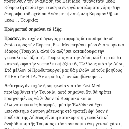
προτείνουν τήν ἀναβίωση τοῦ East Med, πιθανότατα μέσῳ
Κύπρου (ἡ ὁποία ἔχει τέσσερα ἐνεργά κοιτάσματα χάρη στήν
ἀπόρριψη τοῦ σχεδίου Ἀνάν μέ τήν στήριξη Καραμανλῆ) καί
μέσῳ… Τουρκίας.
Πρᾶγμα πού σημαίνει τά ἑξῆς:
Πρῶτον,
ἄν τυχόν ὁ ἀγωγός μεταφορᾶς δυτικοῦ φυσικοῦ
ἀερίου πρός τήν Εὐρώπη East Med περάσει μέσα ἀπό τουρκικό
ἔδαφος (Τσεϊχάν), αὐτό θά αὐξήσει κατακόρυφα τήν
γεωπολιτική ἀξία τῆς Τουρκίας γιά τήν Δύση καί θά μειώσει
κατακόρυφα τήν γεωπολιτική ἀξία τῆς Ἑλλάδος γιά τήν Δύση.
Στό μέλλον οἱ Πρωθυπουργοί μας θά μιλοῦν μέ τούς βοηθούς
ΥΠΕΞ τῶν ΗΠΑ. Ἄν περάσει, ἐπαναλαμβάνουμε…
Δεύτερον,
ἄν τυχόν ἡ συμφωνία γιά τόν East Med
περιλαμβάνει τήν Τουρκία, αὐτό σημαίνει ὅτι θά πρέπει
προηγουμένως νά λυθοῦν τό Κυπριακό καί οἱ
ἑλληνοτουρκικές διαφορές, μέ τήν Ἑλλάδα νά ἔχει
μειονέκτημα διαπραγμάτευσης στό τραπέζι ἐφ’ ὅσον ἡ
πρόθεση τῆς Δύσεως εἶναι ἡ κατακόρυφη γεωπολιτική
ἀναβάθμιση τῆς Τουρκίας στόν παγκόσμιο ἐνεργειακό χάρτη.