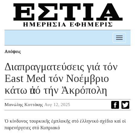
Toggle
navigati
Απόψεις
Διαπραγματεύσεις γιά τόν
East Med τόν Νοέμβριο
κάτω ἀπό τήν Ἀκρόπολη
Μανώλης Κοττάκης
Αυγ 12, 2025
Ὁ κίνδυνος τουρκικῆς ἐμπλοκῆς στό ἑλληνικό σχέδιο καί οἱ
παρενέργειες στό Κυπριακό