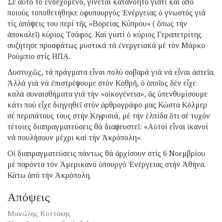
Σέ αὐτό τό ἐνδεχόμενο, γίνεται κατανοητό γιατί καί ἀπό
ποιούς τοποθετήθηκε ὑφυπουργός Ἐνέργειας ὁ γνωστός γιά
τίς ἀπόψεις του περί τῆς «Βορείας Κύπρου» ( ὅπως τήν
ἀποκαλεῖ) κύριος Τσάφος. Καί γιατί ὁ κύριος Γεραπετρίτης
συζήτησε προσφάτως μυστικά τά ἐνεργειακά μέ τόν Μάρκο
Ρούμπιο στίς ΗΠΑ.
Δυστυχῶς, τά πράγματα εἶναι πολύ σοβαρά γιά νά εἶναι ἀστεῖα.
Ἀλλά γιά νά ἐπιστρέψουμε στόν Κοθρῆ, ὁ ὁποῖος δέν εἶχε
καλά συναισθήματα γιά τήν «οἰκογένεια», ἄς ὑπενθυμίσουμε
κάτι πού εἶχε διηγηθεῖ στόν ἀρθρογράφο μας Κώστα Κόλμερ
σέ περιπάτους τους στήν Κηφισιά, μέ τήν ἐλπίδα ὅτι σέ τυχόν
τέτοιες διαπραγματεύσεις θά διαψευστεῖ: «Αὐτοί εἶναι ἱκανοί
νά πουλήσουν μέχρι καί τήν Ἀκρόπολη».
Οἱ διαπραγματεύσεις πάντως θά ἀρχίσουν στίς 6 Νοεμβρίου
μέ παρόντα τόν Ἀμερικανό ὑπουργό Ἐνέργειας στήν Ἀθήνα.
Κάτω ἀπό τήν Ἀκρόπολη.
Απόψεις
Μανώλης Κοττάκης