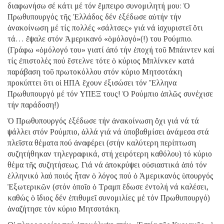
διαφωνήσω σέ κάτι μέ τόν ἔμπειρο συνομιλητή μου: Ὁ
Πρωθυπουργός τῆς Ἑλλάδος δέν ἐξέδωσε αὐτήν τήν
ἀνακοίνωση μέ τίς πολλές «σάλτσες» γιά νά ἰσχυριστεῖ ὅτι
τά… ἔψαλε στόν Ἀμερικανό «ὁμόλογό»(!) του Ρούμπιο.
(Γράφω «ὁμόλογό του» γιατί ἀπό τήν ἐποχή τοῦ Μπάιντεν καί
τίς ἐπιστολές πού ἔστελνε τότε ὁ κύριος Μπλίνκεν κατά
παράβαση τοῦ πρωτοκόλλου στόν κύριο Μητσοτάκη
προκύπτει ὅτι οἱ ΗΠΑ ἔχουν ἐξισώσει τόν Ἕλληνα
Πρωθυπουργό μέ τόν ΥΠΕΞ τους! Ὁ Ρούμπιο ἁπλῶς συνέχισε
τήν παράδοση!)
Ὁ Πρωθυπουργός ἐξέδωσε τήν ἀνακοίνωση ὄχι γιά νά τά
ψάλλει στόν Ρούμπιο, ἀλλά γιά νά ὑποβαθμίσει ἀνάμεσα στά
πλεῖστα θέματα πού ἀναφέρει (στήν καλύτερη περίπτωση
συζητήθηκαν τηλεγραφικά, στή χειρότερη καθόλου) τό κύριο
θέμα τῆς συζητήσεως. Γιά νά ἀποκρύψει οὐσιαστικά ἀπό τόν
ἑλληνικό λαό ποιός ἦταν ὁ λόγος πού ὁ Ἀμερικανός ὑπουργός
Ἐξωτερικῶν (στόν ὁποῖο ὁ Τραμπ ἔδωσε ἐντολή νά καλέσει,
καθώς ὁ ἴδιος δέν ἐπιθυμεῖ συνομιλίες μέ τόν Πρωθυπουργό)
ἀναζήτησε τόν κύριο Μητσοτάκη.