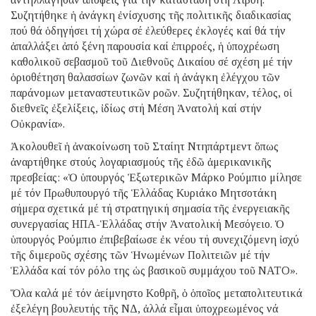
Συζητήθηκε ἡ ἀνάγκη ἐνίσχυσης τῆς πολιτικῆς διαδικασίας
πού θά ὁδηγήσει τή χώρα σέ ἐλεύθερες ἐκλογές καί θά τήν
ἀπαλλάξει ἀπό ξένη παρουσία καί ἐπιρροές, ἡ ὑποχρέωση
καθολικοῦ σεβασμοῦ τοῦ Διεθνοῦς Δικαίου σέ σχέση μέ τήν
ὁριοθέτηση θαλασσίων ζωνῶν καί ἡ ἀνάγκη ἐλέγχου τῶν
παράνομων μεταναστευτικῶν ροῶν. Συζητήθηκαν, τέλος, οἱ
διεθνεῖς ἐξελίξεις, ἰδίως στή Μέση Ἀνατολή καί στήν
Οὐκρανία».
Ἀκολουθεῖ ἡ ἀνακοίνωση τοῦ Σταίητ Ντηπάρτμεντ ὅπως
ἀναρτήθηκε στούς λογαριασμούς τῆς ἐδῶ ἀμερικανικῆς
πρεσβείας: «Ὁ ὑπουργός Ἐξωτερικῶν Μάρκο Ρούμπιο μίλησε
μέ τόν Πρωθυπουργό τῆς Ἑλλάδας Κυριάκο Μητσοτάκη
σήμερα σχετικά μέ τή στρατηγική σημασία τῆς ἐνεργειακῆς
συνεργασίας ΗΠΑ-Ἑλλάδας στήν Ἀνατολική Μεσόγειο. Ὁ
ὑπουργός Ρούμπιο ἐπιβεβαίωσε ἐκ νέου τή συνεχιζόμενη ἰσχύ
τῆς διμεροῦς σχέσης τῶν Ἡνωμένων Πολιτειῶν μέ τήν
Ἑλλάδα καί τόν ρόλο της ὡς βασικοῦ συμμάχου τοῦ ΝΑΤΟ».
Ὅλα καλά μέ τόν ἀείμνηστο Κοθρῆ, ὁ ὁποῖος μεταπολιτευτικά
ἐξελέγη βουλευτής τῆς ΝΔ, ἀλλά εἶμαι ὑποχρεωμένος νά