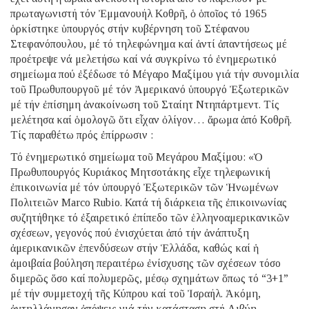
πρωταγωνιστή τόν Ἐμμανουήλ Κοθρῆ, ὁ ὁποῖος τό 1965
ὁρκίστηκε ὑπουργός στήν κυβέρνηση τοῦ Στέφανου
Στεφανόπουλου, μέ τό τηλεφώνημα καί ἀντί ἀπαντήσεως μέ
προέτρεψε νά μελετήσω καί νά συγκρίνω τό ἐνημερωτικό
σημείωμα πού ἐξέδωσε τό Μέγαρο Μαξίμου γιά τήν συνομιλία
τοῦ Πρωθυπουργοῦ μέ τόν Ἀμερικανό ὑπουργό Ἐξωτερικῶν
μέ τήν ἐπίσημη ἀνακοίνωση τοῦ Σταίητ Ντηπάρτμεντ. Τίς
μελέτησα καί ὁμολογῶ ὅτι εἶχαν ὀλίγον… ἄρωμα ἀπό Κοθρῆ.
Τίς παραθέτω πρός ἐπίρρωσιν :
Τό ἐνημερωτικό σημείωμα τοῦ Μεγάρου Μαξίμου: «Ὁ
Πρωθυπουργός Κυριάκος Μητσοτάκης εἶχε τηλεφωνική
ἐπικοινωνία μέ τόν ὑπουργό Ἐξωτερικῶν τῶν Ἡνωμένων
Πολιτειῶν Marco Rubio. Κατά τή διάρκεια τῆς ἐπικοινωνίας
συζητήθηκε τό ἐξαιρετικό ἐπίπεδο τῶν ἑλληνοαμερικανικῶν
σχέσεων, γεγονός πού ἐνισχύεται ἀπό τήν ἀνάπτυξη
ἀμερικανικῶν ἐπενδύσεων στήν Ἑλλάδα, καθώς καί ἡ
ἀμοιβαία βούληση περαιτέρω ἐνίσχυσης τῶν σχέσεων τόσο
διμερῶς ὅσο καί πολυμερῶς, μέσῳ σχημάτων ὅπως τό “3+1”
μέ τήν συμμετοχή τῆς Κύπρου καί τοῦ Ἰσραήλ. Ἀκόμη,
ἀντηλλάγησαν ἀπόψεις γιά τήν κατάσταση στή Λιβύη.