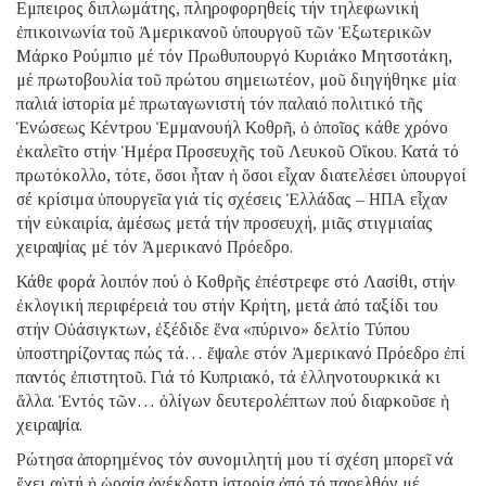
Εμπειρος διπλωμάτης, πληροφορηθείς τήν τηλεφωνική
ἐπικοινωνία τοῦ Ἀμερικανοῦ ὑπουργοῦ τῶν Ἐξωτερικῶν
Μάρκο Ρούμπιο μέ τόν Πρωθυπουργό Κυριάκο Μητσοτάκη,
μέ πρωτοβουλία τοῦ πρώτου σημειωτέον, μοῦ διηγήθηκε μία
παλιά ἱστορία μέ πρωταγωνιστή τόν παλαιό πολιτικό τῆς
Ἑνώσεως Κέντρου Ἐμμανουήλ Κοθρῆ, ὁ ὁποῖος κάθε χρόνο
ἐκαλεῖτο στήν Ἡμέρα Προσευχῆς τοῦ Λευκοῦ Οἴκου. Κατά τό
πρωτόκολλο, τότε, ὅσοι ἦταν ἡ ὅσοι εἶχαν διατελέσει ὑπουργοί
σέ κρίσιμα ὑπουργεῖα γιά τίς σχέσεις Ἑλλάδας – ΗΠΑ εἶχαν
τήν εὐκαιρία, ἀμέσως μετά τήν προσευχή, μιᾶς στιγμιαίας
χειραψίας μέ τόν Ἀμερικανό Πρόεδρο.
Κάθε φορά λοιπόν πού ὁ Κοθρῆς ἐπέστρεφε στό Λασίθι, στήν
ἐκλογική περιφέρειά του στήν Κρήτη, μετά ἀπό ταξίδι του
στήν Οὐάσιγκτων, ἐξέδιδε ἕνα «πύρινο» δελτίο Τύπου
ὑποστηρίζοντας πώς τά… ἔψαλε στόν Ἀμερικανό Πρόεδρο ἐπί
παντός ἐπιστητοῦ. Γιά τό Κυπριακό, τά ἑλληνοτουρκικά κι
ἄλλα. Ἐντός τῶν… ὀλίγων δευτερολέπτων πού διαρκοῦσε ἡ
χειραψία.
Ρώτησα ἀπορημένος τόν συνομιλητή μου τί σχέση μπορεῖ νά
ἔχει αὐτή ἡ ὡραία ἀνέκδοτη ἱστορία ἀπό τό παρελθόν μέ