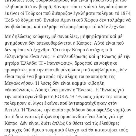
πληθυσμοῦ στόν βορρᾶ; Κάναμε τίποτε γιά νά λογοδοτήσουν
ἐκεῖνοι οἱ Τοῦρκοι πού διέπραξαν ἐγκλήματα πολέμου τό 1974;
Ἐδῶ τό δόγμα τοῦ Ἑνιαίου Ἀμυντικοῦ Χώρου δέν τολμᾶμε νά
ἀναβιώσουμε, καί τολμᾶμε νά προφέρουμε τό «Δέν ξεχνῶ»;
Μέ δηλώσεις κούφιες, μέ συναυλίες, μέ ψηφίσματα καί μέ
μνημόσυνα δέν ἀπελευθερώνεται ἡ Κύπρος. Αὐτό εἶναι πού
δέν πρέπει νά ξεχνᾶμε. Ὅτι στήν Κύπρο ὁ στόχος τοῦ
ἑλληνισμοῦ εἶναι ἕνας. Ἡ ἀπελευθέρωσις καί ἡ Ἕνωσις μέ τήν
μητέρα Ἑλλάδα. Ἡ «ἐπανένωσις», ὅρος πού ἐπινοήθηκε
προσφάτως γιά τήν ὑποτιθεμένη λύση τοῦ προβλήματος, δέν
εἶναι παρά ἕνα βῆμα πρός τήν πλήρη τουρκοποίηση τῆς
Μεγαλονήσου. Ἡ λύσις δέν εἶναι καμμία κίβδηλη
«ἐπανένωσις». Λύσις εἶναι μόνον ἡ Ἕνωσις. Ἡ Ἕνωσις γιά
τήν ὁποία ἀγωνίσθηκε ἡ ΕΟΚΑ. Ἡ Ἕνωσις χάριν τῆς ὁποίας
πολέμησαν οἱ λίγοι ἐκεῖνοι πού ἀντιπαρατάχθηκαν στόν
Ἀττίλα. Ἡ Ἕνωσις τήν ὁποία προδίδουν ὅσοι ἀφελῶς νομίζουν
ὅτι ἡ δικοινοτική διζωνική ὁμοσπονδία εἶναι λύσις γιά τήν
Κύπρο. Δέν εἶναι, διότι ἁπλῶς θά θέσει καί τίς ἐλεύθερες
περιοχές ὑπό ἄμεσο τουρκικό ἔλεγχο καί θά καταστήσει τούς