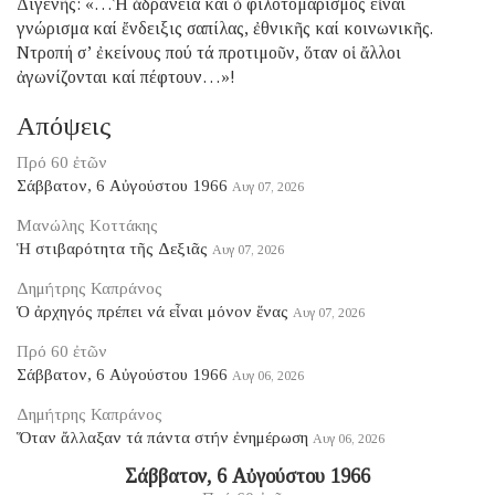
Διγενῆς: «…Ἡ ἀδράνεια καί ὁ φιλοτομαρισμός εἶναι
γνώρισμα καί ἔνδειξις σαπίλας, ἐθνικῆς καί κοινωνικῆς.
Ντροπή σ’ ἐκείνους πού τά προτιμοῦν, ὅταν οἱ ἄλλοι
ἀγωνίζονται καί πέφτουν…»!
Απόψεις
Πρό 60 ἐτῶν
Σάββατον, 6 Αὐγούστου 1966
Αυγ 07, 2026
Μανώλης Κοττάκης
Ἡ στιβαρότητα τῆς Δεξιᾶς
Αυγ 07, 2026
Δημήτρης Καπράνος
Ὁ ἀρχηγός πρέπει νά εἶναι μόνον ἕνας
Αυγ 07, 2026
Πρό 60 ἐτῶν
Σάββατον, 6 Αὐγούστου 1966
Αυγ 06, 2026
Δημήτρης Καπράνος
Ὅταν ἄλλαξαν τά πάντα στήν ἐνημέρωση
Αυγ 06, 2026
Σάββατον, 6 Αὐγούστου 1966