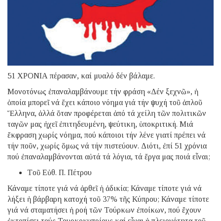
51 ΧΡΟΝΙΑ πέρασαν, καί μυαλό δέν βάλαμε.
Μονοτόνως ἐπαναλαμβάνουμε τήν φράση «Δέν ξεχνῶ», ἡ
ὁποία μπορεῖ νά ἔχει κάποιο νόημα γιά τήν ψυχή τοῦ ἁπλοῦ
Ἕλληνα, ἀλλά ὅταν προφέρεται ἀπό τά χείλη τῶν πολιτικῶν
ταγῶν μας ἠχεῖ ἐπιτηδευμένη, ψεύτικη, ὑποκριτική. Μιά
ἔκφραση χωρίς νόημα, πού κάποιοι τήν λένε γιατί πρέπει νά
τήν ποῦν, χωρίς ὅμως νά τήν πιστεύουν. Διότι, ἐπί 51 χρόνια
πού ἐπαναλαμβάνονται αὐτά τά λόγια, τά ἔργα μας ποιά εἶναι;
Tοῦ Εὐθ. Π. Πέτρου
Κάναμε τίποτε γιά νά ἀρθεῖ ἡ ἀδικία; Κάναμε τίποτε γιά νά
λήξει ἡ βάρβαρη κατοχή τοῦ 37% τῆς Κύπρου; Κάναμε τίποτε
γιά νά σταματήσει ἡ ροή τῶν Τούρκων ἐποίκων, πού ἔχουν
ἐκτοπίσει τούς Τουρκοκυπρίους καί εἶναι ἡ πλειονότητα τοῦ