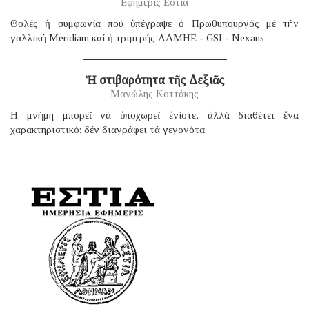
Εφημερίς Εστία
Θολές ἡ συμφωνία πού ὑπέγραψε ὁ Πρωθυπουργός μέ τήν
γαλλική Μeridiam καί ἡ τριμερής ΑΔΜΗΕ - GSI - Nexans
Ἡ στιβαρότητα τῆς Δεξιᾶς
Μανώλης Κοττάκης
H μνήμη μπορεῖ νά ὑποχωρεῖ ἐνίοτε, ἀλλά διαθέτει ἕνα
χαρακτηριστικό: δέν διαγράφει τά γεγονότα