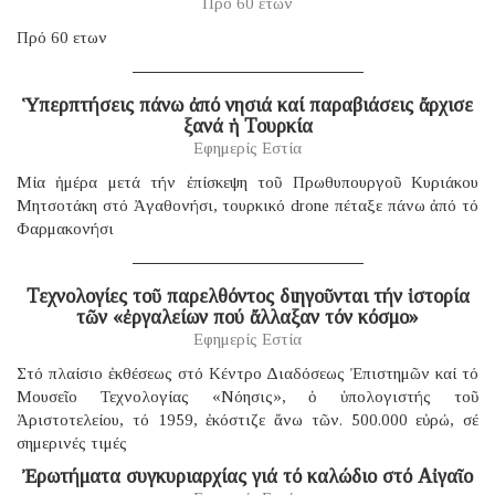
Πρό 60 ἐτῶν
Πρό 60 ετων
Ὑπερπτήσεις πάνω ἀπό νησιά καί παραβιάσεις ἄρχισε
ξανά ἡ Τουρκία
Εφημερίς Εστία
Μία ἡμέρα μετά τήν ἐπίσκεψη τοῦ Πρωθυπουργοῦ Κυριάκου
Μητσοτάκη στό Ἀγαθονήσι, τουρκικό drone πέταξε πάνω ἀπό τό
Φαρμακονήσι
Τεχνολογίες τοῦ παρελθόντος διηγοῦνται τήν ἱστορία
τῶν «ἐργαλείων πού ἄλλαξαν τόν κόσμο»
Εφημερίς Εστία
Στό πλαίσιο ἐκθέσεως στό Κέντρο Διαδόσεως Ἐπιστημῶν καί τό
Μουσεῖο Τεχνολογίας «Νόησις», ὁ ὑπολογιστής τοῦ
Ἀριστοτελείου, τό 1959, ἐκόστιζε ἄνω τῶν. 500.000 εὐρώ, σέ
σημερινές τιμές
Ἐρωτήματα συγκυριαρχίας γιά τό καλώδιο στό Αἰγαῖο