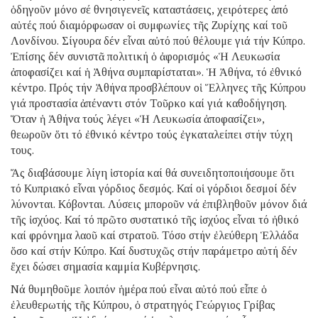
ὁδηγοῦν μόνο σέ θνησιγενεῖς καταστάσεις, χειρότερες ἀπό
αὐτές πού διαμόρφωσαν οἱ συμφωνίες τῆς Ζυρίχης καί τοῦ
Λονδίνου. Σίγουρα δέν εἶναι αὐτό πού θέλουμε γιά τήν Κύπρο.
Ἐπίσης δέν συνιστᾶ πολιτική ὁ ἀφορισμός «Ἡ Λευκωσία
ἀποφασίζει καί ἡ Ἀθήνα συμπαρίσταται». Ἡ Ἀθήνα, τό ἐθνικό
κέντρο. Πρός τήν Ἀθήνα προσβλέπουν οἱ Ἕλληνες τῆς Κύπρου
γιά προστασία ἀπέναντι στόν Τοῦρκο καί γιά καθοδήγηση.
Ὅταν ἡ Ἀθήνα τούς λέγει «Ἡ Λευκωσία ἀποφασίζει»,
θεωροῦν ὅτι τό ἐθνικό κέντρο τούς ἐγκαταλείπει στήν τύχη
τους.
Ἄς διαβάσουμε λίγη ἱστορία καί θά συνειδητοποιήσουμε ὅτι
τό Κυπριακό εἶναι γόρδιος δεσμός. Καί οἱ γόρδιοι δεσμοί δέν
λύνονται. Κόβονται. Λύσεις μποροῦν νά ἐπιβληθοῦν μόνον διά
τῆς ἰσχύος. Καί τό πρῶτο συστατικό τῆς ἰσχύος εἶναι τό ἠθικό
καί φρόνημα λαοῦ καί στρατοῦ. Τόσο στήν ἐλεύθερη Ἑλλάδα
ὅσο καί στήν Κύπρο. Καί δυστυχῶς στήν παράμετρο αὐτή δέν
ἔχει δώσει σημασία καμμία Κυβέρνησις.
Νά θυμηθοῦμε λοιπόν ἡμέρα πού εἶναι αὐτό πού εἶπε ὁ
ἐλευθερωτής τῆς Κύπρου, ὁ στρατηγός Γεώργιος Γρίβας