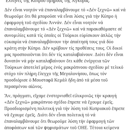
Ἕλληνες τῆς Κύπρου ὁμήρους τῆς Ἀγκύρας.
Δέν εἶναι νοητόν νά ἐπαναλαμβάνουμε τό «Δέν ξεχνῶ» καί νά
θεωροῦμε ὅτι θά μποροῦσε νά εἶναι λύσις γιά τήν Κύπρο ἡ
ἐφαρμογή τοῦ σχεδίου Ἀννάν. Δέν εἶναι νοητόν νά
ἐπαναλαμβάνουμε τό «Δέν ξεχνῶ» καί νά παρακαθόμαστε σέ
συνομιλίες κατά τίς ὁποῖες οἱ Τοῦρκοι εὑρίσκουν ἁπλῶς τήν
εὐκαιρία νά ἐπαναλαμβάνουν τήν ἀπαίτησή τους γιά δύο
κράτη στήν Κύπρο. Δέν κρύβουν τίς προθέσεις τους. Οἱ δικοί
μας προσποιοῦνται ὅτι δέν τίς καταλαβαίνουν. Διότι δέν εἶναι
δυνατόν νά μήν καταλαβαίνουν ὅτι κάθε ἐνέργεια τῶν
Τούρκων ἀποτελεῖ μέρος ἑνός μακρόπνοου σχεδίου μέ τελικό
στόχο τόν πλήρη ἔλεγχο τῆς Μεγαλονήσου, ὅπως τόν
προσδιόρισε ὁ Μουσταφᾶ Κεμάλ ἤδη ἀπό τά μέσα τοῦ
περασμένου αἰῶνος.
Ἄν, πράγματι, εἴχαμε ἐνστερνισθεῖ εἰλικρινῶς τήν κραυγή
«Δέν ξεχνῶ» μακρόπνοο σχέδιο ἔπρεπε νά ἔχουμε ἐμεῖς.
Προσδιορισμένη πολιτική γιά τήν λύση τοῦ Κυπριακοῦ ἔπρεπε
νά ἔχουμε ἐμεῖς. Διότι δέν εἶναι πολιτική τό νά
ἐπαναλαμβάνουμε ὅτι θεωροῦμε λύση τήν ἐφαρμογή τῶν
ἀποφάσεων καί τῶν ψηφισμάτων τοῦ ΟΗΕ. Τέτοια κείμενα