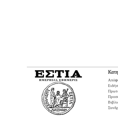
Κατη
Απόψ
Ειδήσ
Πρωτ
Προσ
Βιβλι
Συνδρ