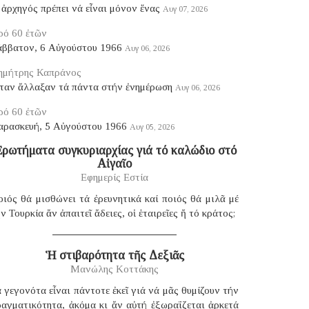
ἀρχηγός πρέπει νά εἶναι μόνον ἕνας
Αυγ 07, 2026
ρό 60 ἐτῶν
άββατον, 6 Αὐγούστου 1966
Αυγ 06, 2026
ημήτρης Καπράνος
ταν ἄλλαξαν τά πάντα στήν ἐνημέρωση
Αυγ 06, 2026
ρό 60 ἐτῶν
αρασκευή, 5 Αὐγούστου 1966
Αυγ 05, 2026
ρωτήματα συγκυριαρχίας γιά τό καλώδιο στό
Αἰγαῖο
Εφημερίς Εστία
ιός θά μισθώνει τά ἐρευνητικά καί ποιός θά μιλᾶ μέ
ν Τουρκία ἄν ἀπαιτεῖ ἄδειες, οἱ ἑταιρεῖες ἤ τό κράτος;
Ἡ στιβαρότητα τῆς Δεξιᾶς
Μανώλης Κοττάκης
 γεγονότα εἶναι πάντοτε ἐκεῖ γιά νά μᾶς θυμίζουν τήν
ραγματικότητα, ἀκόμα κι ἄν αὐτή ἐξωραΐζεται ἀρκετά