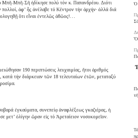
τό Μπῆ-Μπῆ-Σῆ ἠδίκησε πολύ τόν κ. Παπανδρέου. Διότι
Ὁ 
ν πολλοί, ἀφ’ ἧς ἀνέλαβε τό Κέντρον τήν ἀρχήν∙ ἀλλά διά
Π
μολογηθῇ ὅτι εἶναι ἐντελῶς ἀθῶος!…
Σ
Δ
Ὅ
Π
Π
Ἐ
ειώθησαν 190 περιπτώσεις λευχαιμίας, ἤτοι ἀριθμός
, κατά τήν διάρκειαν τῶν 18 τελευταίων ἐτῶν, μεταταξύ
ροσίμα.
Πο
τή
 σοβαρά ἐγκαύματα, συνεπείᾳ ἀναφλέξεως γκαζιέρας, ἡ
ε μετ’ ὀλίγην ὥραν εἰς τό Ἀρεταίειον νοσοκομεῖον.
Τά
π