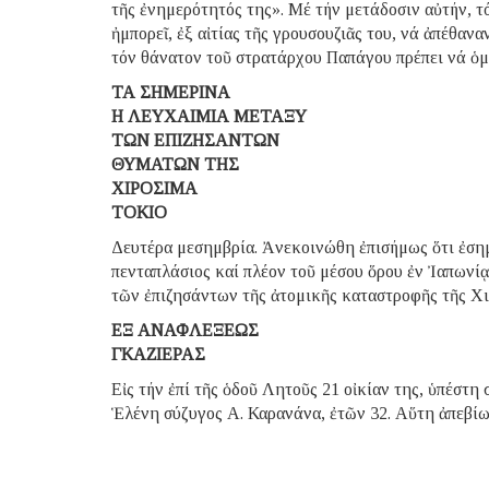
τῆς ἐνημερότητός της». Μέ τήν μετάδοσιν αὐτήν, 
ἠμπορεῖ, ἐξ αἰτίας τῆς γρουσουζιᾶς του, νά ἀπέθανα
τόν θάνατον τοῦ στρατάρχου Παπάγου πρέπει νά ὁ
ΤΑ ΣΗΜΕΡΙΝΑ
Η ΛΕΥΧΑΙΜΙΑ ΜΕΤΑΞΥ
ΤΩΝ ΕΠΙΖΗΣΑΝΤΩΝ
ΘΥΜΑΤΩΝ ΤΗΣ
ΧΙΡΟΣΙΜΑ
ΤΟΚΙΟ
Δευτέρα μεσημβρία. Ἀνεκοινώθη ἐπισήμως ὅτι ἐσημ
πενταπλάσιος καί πλέον τοῦ μέσου ὅρου ἐν Ἰαπωνίᾳ
τῶν ἐπιζησάντων τῆς ἀτομικῆς καταστροφῆς τῆς Χι
ΕΞ ΑΝΑΦΛΕΞΕΩΣ
ΓΚΑΖΙΕΡΑΣ
Εἰς τήν ἐπί τῆς ὁδοῦ Λητοῦς 21 οἰκίαν της, ὑπέστη
Ἑλένη σύζυγος Α. Καρανάνα, ἐτῶν 32. Αὕτη ἀπεβίωσ