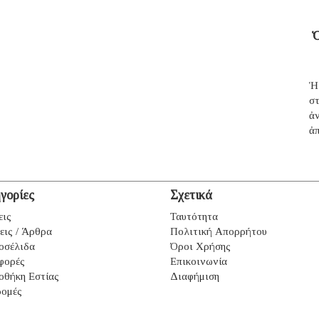
Ὁ
Ἡ
σ
ἀ
ἀπ
γορίες
Σχετικά
εις
Ταυτότητα
εις / Άρθρα
Πολιτική Απορρήτου
οσέλιδα
Όροι Χρήσης
φορές
Επικοινωνία
οθήκη Εστίας
Διαφήμιση
ομές