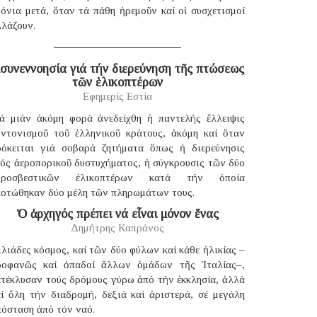
όνια μετά, ὅταν τά πάθη ἠρεμοῦν καί οἱ συσχετισμοί
λλάζουν.
συνεννοησία γιά τήν διερεύνηση τῆς πτώσεως
τῶν ἑλικοπτέρων
Εφημερίς Εστία
ιά μιάν ἀκόμη φορά ἀνεδείχθη ἡ παντελής ἔλλειψις
υντονισμοῦ τοῦ ἑλληνικοῦ κράτους, ἀκόμη καί ὅταν
ρόκειται γιά σοβαρά ζητήματα ὅπως ἡ διερεύνησις
νός ἀεροπορικοῦ δυστυχήματος, ἡ σύγκρουσις τῶν δύο
υροσβεστικῶν ἑλικοπτέρων κατά τήν ὁποία
κοτώθηκαν δύο μέλη τῶν πληρωμάτων τους.
Ὁ ἀρχηγός πρέπει νά εἶναι μόνον ἕνας
Δημήτρης Καπράνος
λιάδες κόσμος, καί τῶν δύο φύλων καί κάθε ἡλικίας –
ροφανῶς καί ὀπαδοί ἄλλων ὁμάδων τῆς Ἰταλίας–,
ατέκλυσαν τούς δρόμους γύρω ἀπό τήν ἐκκλησία, ἀλλά
αί ὅλη τήν διαδρομή, δεξιά καί ἀριστερά, σέ μεγάλη
πόσταση ἀπό τόν ναό.