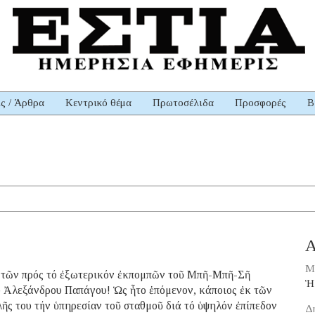
ις / Άρθρα
Κεντρικό θέμα
Πρωτοσέλιδα
Προσφορές
Β
Α
Μ
 τῶν πρός τό ἐξωτερικόν ἐκπομπῶν τοῦ Μπῆ-Μπῆ-Σῆ
Ἡ
υ Ἀλεξάνδρου Παπάγου! Ὡς ἦτο ἑπόμενον, κάποιος ἐκ τῶν
ῆς του τήν ὑπηρεσίαν τοῦ σταθμοῦ διά τό ὑψηλόν ἐπίπεδον
Δ