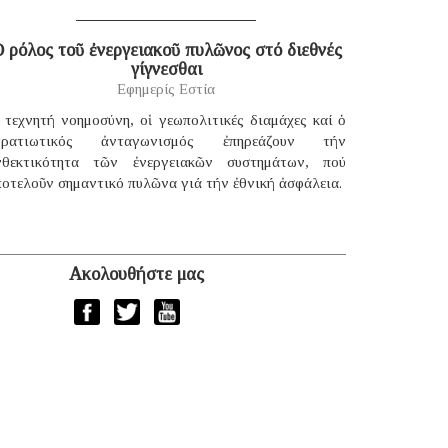
 ρόλος τοῦ ἐνεργειακοῦ πυλῶνος στό διεθνές
γίγνεσθαι
Εφημερίς Εστία
 τεχνητή νοημοσύνη, οἱ γεωπολιτικές διαμάχες καί ὁ
τρατιωτικός ἀνταγωνισμός ἐπηρεάζουν τήν
νθεκτικότητα τῶν ἐνεργειακῶν συστημάτων, πού
οτελοῦν σημαντικό πυλῶνα γιά τήν ἐθνική ἀσφάλεια.
Ακολουθήστε μας