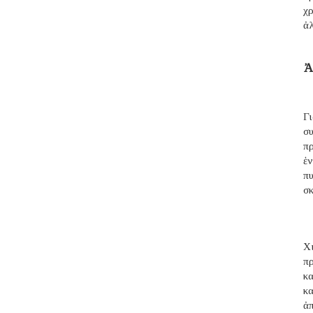
χρ
ἀ
Ἀ
Γ
σ
π
ἑ
π
σ
Χι
π
κ
κ
ἀ