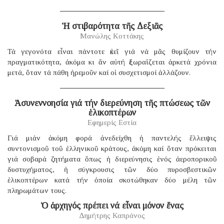
Ἡ στιβαρότητα τῆς Δεξιᾶς
Μανώλης Κοττάκης
Τά γεγονότα εἶναι πάντοτε ἐκεῖ γιά νά μᾶς θυμίζουν τήν
πραγματικότητα, ἀκόμα κι ἄν αὐτή ἐξωραΐζεται ἀρκετά χρόνια
μετά, ὅταν τά πάθη ἠρεμοῦν καί οἱ συσχετισμοί ἀλλάζουν.
Ἀσυνεννοησία γιά τήν διερεύνηση τῆς πτώσεως τῶν
ἑλικοπτέρων
Εφημερίς Εστία
Γιά μιάν ἀκόμη φορά ἀνεδείχθη ἡ παντελής ἔλλειψις
συντονισμοῦ τοῦ ἑλληνικοῦ κράτους, ἀκόμη καί ὅταν πρόκειται
γιά σοβαρά ζητήματα ὅπως ἡ διερεύνησις ἑνός ἀεροπορικοῦ
δυστυχήματος, ἡ σύγκρουσις τῶν δύο πυροσβεστικῶν
ἑλικοπτέρων κατά τήν ὁποία σκοτώθηκαν δύο μέλη τῶν
πληρωμάτων τους.
Ὁ ἀρχηγός πρέπει νά εἶναι μόνον ἕνας
Δημήτρης Καπράνος