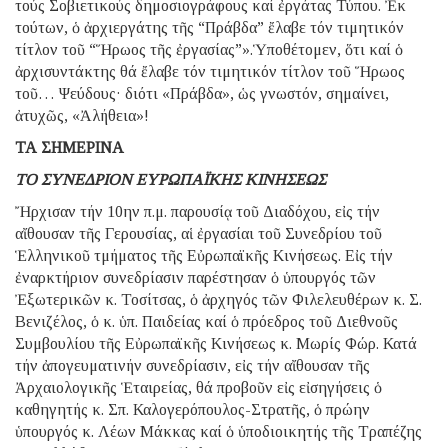
τούς Σοβιετικούς δημοσιογράφους καί ἐργάτας Τύπου. Ἐκ
τούτων, ὁ ἀρχιεργάτης τῆς “Πράβδα” ἔλαβε τόν τιμητικόν
τίτλον τοῦ “Ἥρωος τῆς ἐργασίας”».Ὑποθέτομεν, ὅτι καί ὁ
ἀρχισυντάκτης θά ἔλαβε τόν τιμητικόν τίτλον τοῦ Ἥρωος
τοῦ… Ψεύδους· διότι «Πράβδα», ὡς γνωστόν, σημαίνει,
ἀτυχῶς, «Ἀλήθεια»!
ΤΑ ΣΗΜΕΡΙΝΑ
ΤΟ ΣΥΝΕΔΡΙΟΝ ΕΥΡΩΠΑΪΚΗΣ ΚΙΝΗΣΕΩΣ
Ἤρχισαν τήν 10ην π.μ. παρουσίᾳ τοῦ Διαδόχου, εἰς τήν
αἴθουσαν τῆς Γερουσίας, αἱ ἐργασίαι τοῦ Συνεδρίου τοῦ
Ἑλληνικοῦ τμήματος τῆς Εὐρωπαϊκῆς Κινήσεως. Εἰς τήν
ἐναρκτήριον συνεδρίασιν παρέστησαν ὁ ὑπουργός τῶν
Ἐξωτερικῶν κ. Τοσίτσας, ὁ ἀρχηγός τῶν Φιλελευθέρων κ. Σ.
Βενιζέλος, ὁ κ. ὑπ. Παιδείας καί ὁ πρόεδρος τοῦ Διεθνοῦς
Συμβουλίου τῆς Εὐρωπαϊκῆς Κινήσεως κ. Μωρίς Φώρ. Κατά
τήν ἀπογευματινήν συνεδρίασιν, εἰς τήν αἴθουσαν τῆς
Ἀρχαιολογικῆς Ἑταιρείας, θά προβοῦν εἰς εἰσηγήσεις ὁ
καθηγητής κ. Σπ. Καλογερόπουλος-Στρατῆς, ὁ πρώην
ὑπουργός κ. Λέων Μάκκας καί ὁ ὑποδιοικητής τῆς Τραπέζης