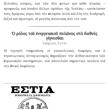
Χιλιάδες κόσμος, καί τῶν δύο φύλων καί κάθε ἡλικίας –
προφανῶς καί ὀπαδοί ἄλλων ὁμάδων τῆς Ἰταλίας–, κατέκλυσαν
τούς δρόμους γύρω ἀπό τήν ἐκκλησία, ἀλλά καί ὅλη τήν διαδρομή,
δεξιά καί ἀριστερά, σέ μεγάλη ἀπόσταση ἀπό τόν ναό.
Ὁ ρόλος τοῦ ἐνεργειακοῦ πυλῶνος στό διεθνές
γίγνεσθαι
Εφημερίς Εστία
Ἡ τεχνητή νοημοσύνη, οἱ γεωπολιτικές διαμάχες καί ὁ
στρατιωτικός ἀνταγωνισμός ἐπηρεάζουν τήν ἀνθεκτικότητα τῶν
ἐνεργειακῶν συστημάτων, πού ἀποτελοῦν σημαντικό πυλῶνα γιά
τήν ἐθνική ἀσφάλεια.