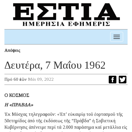
Toggle
navigati
Απόψεις
Δευτέρα, 7 Μαΐου 1962
Πρό 60 ἐτῶν
Μάι 09, 2022
Ο ΚΟΣΜΟΣ
Η «ΠΡΑΒΔΑ»
Ἐκ Μόσχας τηλεγραφοῦν: «Ἐπ’ εὐκαιρίᾳ τοῦ ἑορτασμοῦ τῆς
50ετηρίδος ἀπό τῆς ἐκδόσεως τῆς “Πράβδα” ἡ Σοβιετική
Κυβέρνησις ἀπένειμε περί τά 2.000 παράσημα καί μετάλλια εἰς