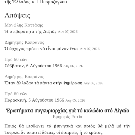
τῆς Ἑλλάδος κ. Ι. Πεσμαζόγλου.
Απόψεις
Μανώλης Κοττάκης
Ἡ στιβαρότητα τῆς Δεξιᾶς
Αυγ 07, 2026
Δημήτρης Καπράνος
Ὁ ἀρχηγός πρέπει νά εἶναι μόνον ἕνας
Αυγ 07, 2026
Πρό 60 ἐτῶν
Σάββατον, 6 Αὐγούστου 1966
Αυγ 06, 2026
Δημήτρης Καπράνος
Ὅταν ἄλλαξαν τά πάντα στήν ἐνημέρωση
Αυγ 06, 2026
Πρό 60 ἐτῶν
Παρασκευή, 5 Αὐγούστου 1966
Αυγ 05, 2026
Ἐρωτήματα συγκυριαρχίας γιά τό καλώδιο στό Αἰγαῖο
Εφημερίς Εστία
Ποιός θά μισθώνει τά ἐρευνητικά καί ποιός θά μιλᾶ μέ τήν
Τουρκία ἄν ἀπαιτεῖ ἄδειες, οἱ ἑταιρεῖες ἤ τό κράτος;