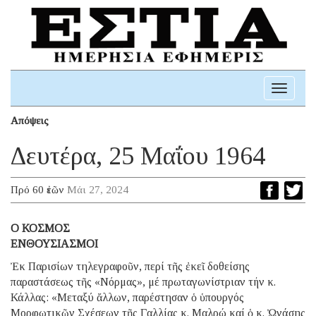
Toggle
navigati
Απόψεις
Δευτέρα, 25 Μαΐου 1964
Πρό 60 ἐτῶν
Μάι 27, 2024
Ο ΚΟΣΜΟΣ
ΕΝΘΟΥΣΙΑΣΜΟΙ
Ἐκ Παρισίων τηλεγραφοῦν, περί τῆς ἐκεῖ δοθείσης
παραστάσεως τῆς «Νόρμας», μέ πρωταγωνίστριαν τήν κ.
Κάλλας: «Μεταξύ ἄλλων, παρέστησαν ὁ ὑπουργός
Μορφωτικῶν Σχέσεων τῆς Γαλλίας κ. Μαλρώ καί ὁ κ. Ὠνάσης