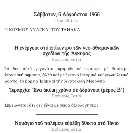
Σάββατον, 6 Αὐγούστου 1966
Πρό 60 ἐτῶν
Ο ΚΟΣΜΟΣ ΑΝΑΓΚΑΙ ΤΟΥ ΤΑΝΑΚΑ
Ἡ ἐνέργεια στό ἐπίκεντρο τῶν νεο-ὀθωμανικῶν
σχεδίων τῆς Ἄγκυρας
Εφημερίς Εστία
Τά δύο αὐτά γεγονότα ἀφοροῦν σέ περιοχές μέ ἰδιαίτερη
ἐνεργειακή σημασία, ἀλλά καί μέ ἔντονο ἱστορικό καί γεωπολιτικό
φορτίο: τό βόρειο Ἰράκ καί τήν Ἀνατολική Μεσόγειο.
Ἱεραρχία: Ἕνα ἀκόμη χρόνο σέ ἀδράνεια (μέρος B΄)
Εφημερίς Εστία
Σημειώνεται ὅτι δέν εἶναι μέ σειρά ἀξιολογήσεως:
Ναυάγιο τοῦ πολέμου εὑρέθη ἄθικτο στό Ἰόνιο
Εφημερίς Εστία