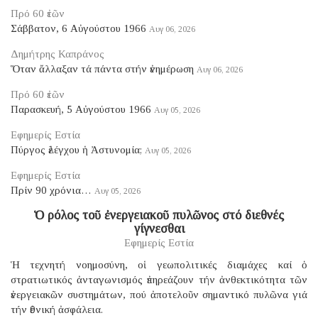
Πρό 60 ἐτῶν
Σάββατον, 6 Αὐγούστου 1966
Αυγ 06, 2026
Δημήτρης Καπράνος
Ὅταν ἄλλαξαν τά πάντα στήν ἐνημέρωση
Αυγ 06, 2026
Πρό 60 ἐτῶν
Παρασκευή, 5 Αὐγούστου 1966
Αυγ 05, 2026
Εφημερίς Εστία
Πύργος ἐλέγχου ἡ Ἀστυνομία;
Αυγ 05, 2026
Εφημερίς Εστία
Πρίν 90 χρόνια…
Αυγ 05, 2026
Ὁ ρόλος τοῦ ἐνεργειακοῦ πυλῶνος στό διεθνές
γίγνεσθαι
Εφημερίς Εστία
Ἡ τεχνητή νοημοσύνη, οἱ γεωπολιτικές διαμάχες καί ὁ
στρατιωτικός ἀνταγωνισμός ἐπηρεάζουν τήν ἀνθεκτικότητα τῶν
ἐνεργειακῶν συστημάτων, πού ἀποτελοῦν σημαντικό πυλῶνα γιά
τήν ἐθνική ἀσφάλεια.