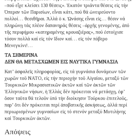
–πού εἶχε κλείσει 130 θέσεις». Ἑκατόν τριάντα θέσεις εἰς τήν
Όπεραν τῶν Παρισίων, εἶναι κάτι, πού θά ὠνειρεύοντο
πολλοί… θεσιθῆραι. Ἀλλά ὁ κ. Ὠνάσης εἶναι εἰς… θέσιν νά
πληρώνῃ τάς πλέον δαπανηράς θέσεις –ἀρχῆς γενομένης, ἀπό
τῆς περιφήμου «κατηραμένης κρουαζιέρας», πού ἐστοίχισε
τόσον πολλά καί εἰς τόν ἴδιον καί… εἰς τόν πόβερο
Μενεγκίνι!…
ΤΑ ΣΗΜΕΡΙΝΑ
ΔΕΝ ΘΑ ΜΕΤΑΣΧΩΜΕΝ ΕΙΣ ΝΑΥΤΙΚΑ ΓΥΜΝΑΣΙΑ
Κατ’ ἀσφαλεῖς πληροφορίας, εἰς τά γυμνάσια δυνάμεων τῶν
χωρῶν τοῦ ΝΑΤΟ, εἰς τήν περιοχήν τοῦ Αἰγαίου, μεταξύ τῶν
Τουρκικῶν Μικρασιατικῶν ἀκτῶν καί τῶν ἀκτῶν τῶν
Ἑλληνικῶν νήσων, ἡ Ἑλλάς δέν πρόκειται νά μετάσχῃ, ἐφ’
ὅσον ταῦτα θά τελοῦν ὑπό τήν διοίκησιν Τούρκου ἐπιτελοῦς,
παρ’ ὅτι δέν πρόκειται περί ἀποβατικῆς ἀσκήσεως, ἀλλά περί
περιωρισμένων γυμνασίων εἰς τό στενόν μεταξύ Μυτιλήνης
καί Τουρκικῶν ἀκτῶν.
Απόψεις