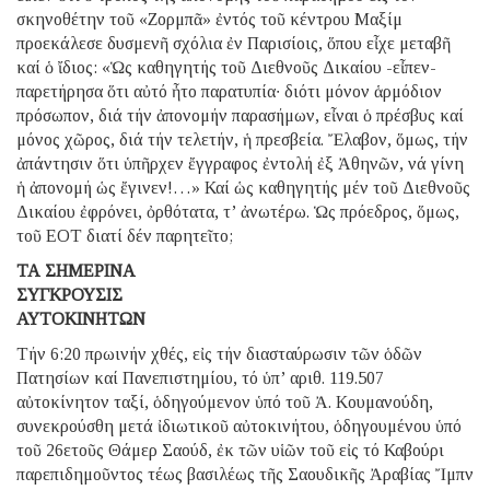
σκηνοθέτην τοῦ «Ζορμπᾶ» ἐντός τοῦ κέντρου Μαξίμ
προεκάλεσε δυσμενῆ σχόλια ἐν Παρισίοις, ὅπου εἶχε μεταβῆ
καί ὁ ἴδιος: «Ὡς καθηγητής τοῦ Διεθνοῦς Δικαίου -εἶπεν-
παρετήρησα ὅτι αὐτό ἦτο παρατυπία∙ διότι μόνον ἁρμόδιον
πρόσωπον, διά τήν ἀπονομήν παρασήμων, εἶναι ὁ πρέσβυς καί
μόνος χῶρος, διά τήν τελετήν, ἡ πρεσβεία. Ἔλαβον, ὅμως, τήν
ἀπάντησιν ὅτι ὑπῆρχεν ἔγγραφος ἐντολή ἐξ Ἀθηνῶν, νά γίνη
ἡ ἀπονομή ὡς ἔγινεν!…» Καί ὡς καθηγητής μέν τοῦ Διεθνοῦς
Δικαίου ἐφρόνει, ὀρθότατα, τ’ ἀνωτέρω. Ὡς πρόεδρος, ὅμως,
τοῦ ΕΟΤ διατί δέν παρητεῖτο;
ΤΑ ΣΗΜΕΡΙΝΑ
ΣΥΓΚΡΟΥΣΙΣ
ΑΥΤΟΚΙΝΗΤΩΝ
Τήν 6:20 πρωινήν χθές, εἰς τήν διασταύρωσιν τῶν ὁδῶν
Πατησίων καί Πανεπιστημίου, τό ὑπ’ αριθ. 119.507
αὐτοκίνητον ταξί, ὁδηγούμενον ὑπό τοῦ Ἀ. Κουμανούδη,
συνεκρούσθη μετά ἰδιωτικοῦ αὐτοκινήτου, ὁδηγουμένου ὑπό
τοῦ 26ετοῦς Θάμερ Σαούδ, ἐκ τῶν υἱῶν τοῦ εἰς τό Καβούρι
παρεπιδημοῦντος τέως βασιλέως τῆς Σαουδικῆς Ἀραβίας Ἴμπν