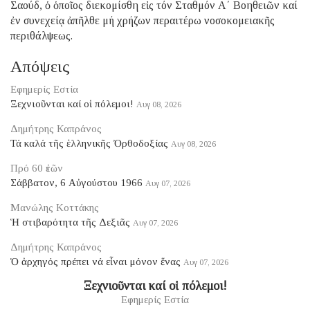
Σαούδ, ὁ ὁποῖος διεκομίσθη εἰς τόν Σταθμόν Α΄ Βοηθειῶν καί
ἐν συνεχείᾳ ἀπῆλθε μή χρήζων περαιτέρω νοσοκομειακῆς
περιθάλψεως.
Απόψεις
Εφημερίς Εστία
Ξεχνιοῦνται καί οἱ πόλεμοι!
Αυγ 08, 2026
Δημήτρης Καπράνος
Τά καλά τῆς ἑλληνικῆς Ὀρθοδοξίας
Αυγ 08, 2026
Πρό 60 ἐτῶν
Σάββατον, 6 Αὐγούστου 1966
Αυγ 07, 2026
Μανώλης Κοττάκης
Ἡ στιβαρότητα τῆς Δεξιᾶς
Αυγ 07, 2026
Δημήτρης Καπράνος
Ὁ ἀρχηγός πρέπει νά εἶναι μόνον ἕνας
Αυγ 07, 2026
Ξεχνιοῦνται καί οἱ πόλεμοι!
Εφημερίς Εστία