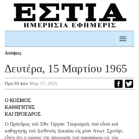
Toggle
navigati
Απόψεις
Δευτέρα, 15 Μαρτίου 1965
Πρό 60 ἐτῶν
Μαρ 17, 2025
Ο ΚΟΣΜΟΣ
ΚΑΘΗΓΗΤΗΣ
ΚΑΙ ΠΡΟΕΔΡΟΣ
Ὁ Πρόεδρος τοῦ Ἐθν. Ὀργαν. Τουρισμοῦ, πού εἶναι καί
καθηγητής τοῦ Διεθνοῦς Δικαίου εἰς μίαν Ἀνωτ. Σχολήν,
εἶπεν ὅτι ὁ τρόπος τῆς ἀπονομῆς τοῦ παρασήμου εἰς τόν