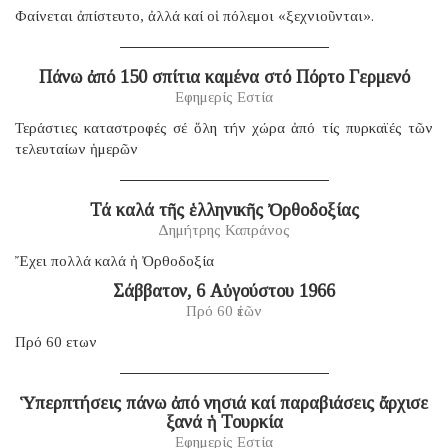
Φαίνεται ἀπίστευτο, ἀλλά καί οἱ πόλεμοι «ξεχνιοῦνται».
Πάνω ἀπό 150 σπίτια καμένα στό Πόρτο Γερμενό
Εφημερίς Εστία
Τεράστιες καταστροφές σέ ὅλη τήν χώρα ἀπό τίς πυρκαϊές τῶν
τελευταίων ἡμερῶν
Τά καλά τῆς ἑλληνικῆς Ὀρθοδοξίας
Δημήτρης Καπράνος
Ἔχει πολλά καλά ἡ Ὀρθοδοξία
Σάββατον, 6 Αὐγούστου 1966
Πρό 60 ἐτῶν
Πρό 60 ετων
Ὑπερπτήσεις πάνω ἀπό νησιά καί παραβιάσεις ἄρχισε
ξανά ἡ Τουρκία
Εφημερίς Εστία