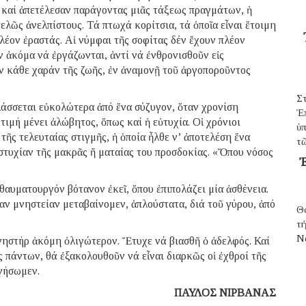
 καί ἀπετέλεσαν παράγοντας μιᾶς τάξεως πραγμάτων, ἡ
ελῶς ἀνελπίστους. Τά πτωχά κορίτσια, τά ὁποῖα εἶναι ἕτοιμη
λέον ἐραστάς. Αἱ νύμφαι τῆς σοφίτας δέν ἔχουν πλέον
 ἀκόμα νά ἐργάζωνται, ἀντί νά ἐνθρονισθοῦν εἰς
ν κάθε χαράν τῆς ζωῆς, ἐν ἀναμονῇ τοῦ ἀργοποροῦντος
Σ
λάσσεται εὐκολώτερα ἀπό ἕνα σύζυγον, ὅταν χρονίση
Ἐ
τιμή μένει ἀλώβητος, ὅπως καί ἡ εὐτυχία. Οἱ χρόνιοι
ὑπ
ῆς τελευταίας στιγμῆς, ἡ ὁποία ἦλθε ν’ ἀποτελέση ἕνα
τῶ
υστυχίαν τῆς μακρᾶς ἤ ματαίας του προσδοκίας. «Ὅπου νόσος
Ἐ
θαυματουργόν βότανον ἐκεῖ, ὅπου ἐπιπολάζει μία ἀσθένεια.
νίαν μνηστείαν μεταβαίνομεν, ἁπλούστατα, διά τοῦ γύρου, ἀπό
Θ
τ
N
νηστήρ ἀκόμη ὀλιγώτερον. Ἔτυχε νά βιασθῆ ὁ ἀδελφός. Καί
ος πάντων, θά ἐξακολουθοῦν νά εἶναι διαρκῶς οἱ ἐχθροί τῆς
ργήσωμεν.
ΠΑΥΛΟΣ ΝΙΡΒΑΝΑΣ