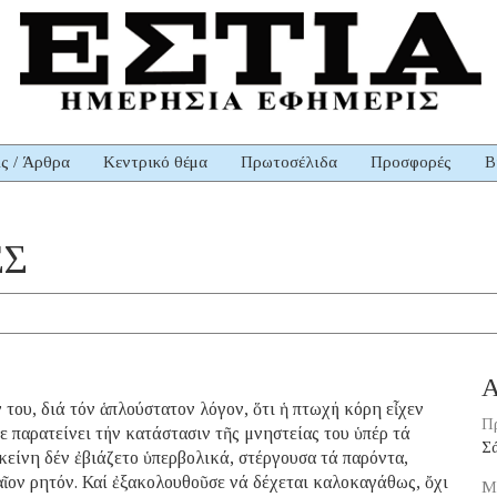
ις / Άρθρα
Κεντρικό θέμα
Πρωτοσέλιδα
Προσφορές
Β
ΕΣ
Α
ου, διά τόν ἁπλούστατον λόγον, ὅτι ἡ πτωχή κόρη εἶχεν
Π
ε παρατείνει τήν κατάστασιν τῆς μνηστείας του ὑπέρ τά
Σ
κείνη δέν ἐβιάζετο ὑπερβολικά, στέργουσα τά παρόντα,
αῖον ρητόν. Καί ἐξακολουθοῦσε νά δέχεται καλοκαγάθως, ὄχι
Μ