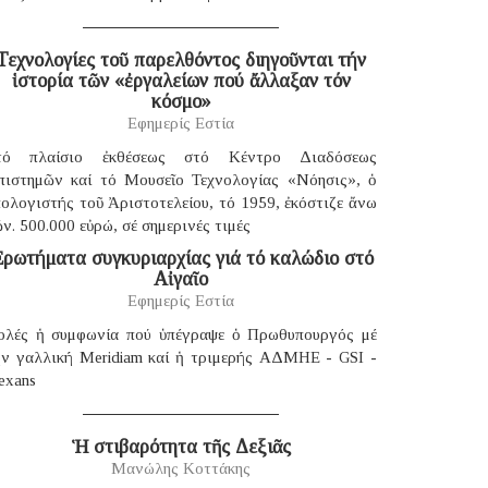
Τεχνολογίες τοῦ παρελθόντος διηγοῦνται τήν
ἱστορία τῶν «ἐργαλείων πού ἄλλαξαν τόν
κόσμο»
Εφημερίς Εστία
τό πλαίσιο ἐκθέσεως στό Κέντρο Διαδόσεως
πιστημῶν καί τό Μουσεῖο Τεχνολογίας «Νόησις», ὁ
ολογιστής τοῦ Ἀριστοτελείου, τό 1959, ἐκόστιζε ἄνω
ν. 500.000 εὐρώ, σέ σημερινές τιμές
ρωτήματα συγκυριαρχίας γιά τό καλώδιο στό
Αἰγαῖο
Εφημερίς Εστία
ολές ἡ συμφωνία πού ὑπέγραψε ὁ Πρωθυπουργός μέ
ήν γαλλική Μeridiam καί ἡ τριμερής ΑΔΜΗΕ - GSI -
exans
Ἡ στιβαρότητα τῆς Δεξιᾶς
Μανώλης Κοττάκης