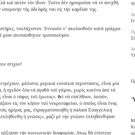
λά καί αὐτόν τόν ἴδιον. Τοῦτο δέν ἠμποροῦσε νά τό ἀνεχθῆ
Ἡ
 ὑπομονήν τῆς ἀδελφῆς του εἰς τήν καρδίαν της.
Δ
Ὁ 
νηστῆρες, τοὐλάχιστον. Ἐννοοῦν ν’ ἀκολουθοῦν κατά γράμμα
Π
έ μίαν ἀνεπαίσθητον τροποποίησιν.
Σ
Δ
Ὅ
τον στίχον!
Π
ντρέχουν, μάλιστα, μερικαί εὐνοϊκαί περιστάσεις, εἶναι μία
, ἤ σχεδόν ὅλα τά ἀγαθά τοῦ γάμου, χωρίς κανένα ἀπό τά
εἶναι ὁ τάφος τοῦ ἔρωτος». Ἀντί νά εἰσέλθουν, λοιπόν,
Ὑ
άζουν εἰς τόν κῆπον τοῦ νεκροταφείου, ὁ ὁποῖος εἶναι ἕνας
ἰς τάς ἡμέρας μας, ἐπραγματοποιήθη ἡ παλαιά Εὐαγγελική
 ἐπληθύνθη ἡ γνῶσις», μαζί μέ τήν γνῶσιν ἐπληθύνθησαν
Μ
Κ
έν ηὔξησαν τήν κοινωνικήν δυσφορίαν, ὅπως θά ἐπίστευε
π