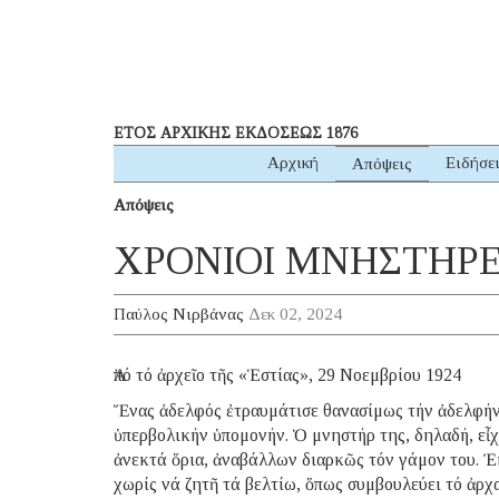
ΕΤΟΣ ΑΡΧΙΚΗΣ ΕΚΔΟΣΕΩΣ 1876
Αρχική
Ειδήσε
Απόψεις
Απόψεις
ΧΡΟΝΙΟΙ ΜΝΗΣΤΗΡ
Παύλος Νιρβάνας
Δεκ 02, 2024
Ἀπό τό ἀρχεῖο τῆς «Ἑστίας», 29 Νοεμβρίου 1924
Ἕνας ἀδελφός ἐτραυμάτισε θανασίμως τήν ἀδελφήν τ
ὑπερβολικήν ὑπομονήν. Ὁ μνηστήρ της, δηλαδή, εἶχ
ἀνεκτά ὅρια, ἀναβάλλων διαρκῶς τόν γάμον του. Ἐ
χωρίς νά ζητῆ τά βελτίω, ὅπως συμβουλεύει τό ἀρχ