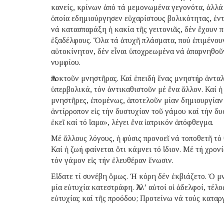
κανείς, κρίνων ἀπό τά μεμονωμένα γεγονότα, ἀλλά
ὁποία εδημιούργησεν εὐχαρίστους βολικότητας, ἐντ
νά κατασπαράξη ἡ κακία τῆς γειτονιᾶς, δέν ἔχουν π
ἐξαδέλφους. Ὅλα τά ἀτυχῆ πλάσματα, πού ἐπιμένουν
αὐτοκίνητον, δέν εἶναι ὑποχρεωμένα νά ἀπαρνηθοῦ
νυμφίου.
Ἀποκτοῦν μνηστῆρας. Καί ἐπειδή ἕνας μνηστήρ ἀντα
ὑπερβολικά, τόν ἀντικαθιστοῦν μέ ἕνα ἄλλον. Καί ἡ 
μνηστῆρες, ἑπομένως, ἀποτελοῦν μίαν δημιουργίαν τ
ἀντίρροπον εἰς τήν δυστυχίαν τοῦ γάμου καί τήν δ
ἐκεῖ καί τό ἵαμα», λέγει ἕνα ἰατρικόν ἀπόφθεγμα.
Μέ ἄλλους λόγους, ἡ φύσις προνοεῖ νά τοποθετῆ τό 
Καί ἡ ζωή φαίνεται ὅτι κάμνει τό ἴδιον. Μέ τή χρο
τόν γάμον εἰς τήν ἐλευθέραν ἕνωσιν.
Εἴδατε τί συνέβη ὅμως. Ἡ κόρη δέν ἐκβιάζετο. Ὁ μ
μία εὐτυχία κατεστράφη. Ἀλλ’ αὐτοί οἱ ἀδελφοί, τέλ
εὐτυχίας καί τῆς προόδου; Προτείνω νά τούς κατα