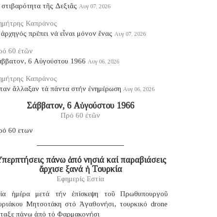
 στιβαρότητα τῆς Δεξιᾶς
Αυγ 07, 2026
ημήτρης Καπράνος
ἀρχηγός πρέπει νά εἶναι μόνον ἕνας
Αυγ 07, 2026
ρό 60 ἐτῶν
άββατον, 6 Αὐγούστου 1966
Αυγ 06, 2026
ημήτρης Καπράνος
ταν ἄλλαξαν τά πάντα στήν ἐνημέρωση
Αυγ 06, 2026
Σάββατον, 6 Αὐγούστου 1966
Πρό 60 ἐτῶν
ρό 60 ετων
περπτήσεις πάνω ἀπό νησιά καί παραβιάσεις
ἄρχισε ξανά ἡ Τουρκία
Εφημερίς Εστία
ία ἡμέρα μετά τήν ἐπίσκεψη τοῦ Πρωθυπουργοῦ
υριάκου Μητσοτάκη στό Ἀγαθονήσι, τουρκικό drone
έταξε πάνω ἀπό τό Φαρμακονήσι