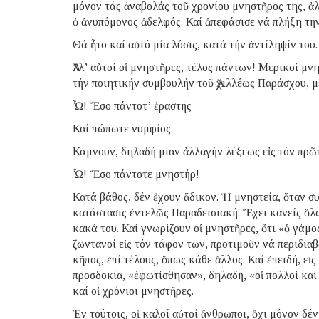
μόνον τάς ἀναβολάς τοῦ χρονίου μνηστῆρος της, ἀλ
ὁ ἀνυπόμονος ἀδελφός. Καί ἀπεφάσισε νά πλήξη τήν
Θά ἦτο καί αὐτό μία λύσις, κατά τήν ἀντίληψίν του.
Ἀλλ’ αὐτοί οἱ μνηστῆρες, τέλος πάντων! Μερικοί μ
τήν ποιητικήν συμβουλήν τοῦ Ἀχιλλέως Παράσχου, μ
Ὦ! Ἔσο πάντοτ’ ἐραστής
Καί πώπωτε νυμφίος.
Κάμνουν, δηλαδή μίαν ἀλλαγήν λέξεως εἰς τόν πρῶ
Ὦ! Ἔσο πάντοτε μνηστήρ!
Κατά βάθος, δέν ἔχουν ἄδικον. Ἡ μνηστεία, ὅταν συ
κατάστασις ἐντελῶς Παραδεισιακή. Ἔχει κανείς ὅλα
κακά του. Καί γνωρίζουν οἱ μνηστῆρες, ὅτι «ὁ γάμος 
ζωντανοί εἰς τόν τάφον των, προτιμοῦν νά περιδιαβ
κῆπος, ἐπί τέλους, ὅπως κάθε ἄλλος. Καί ἐπειδή, ε
προσδοκία, «ἐφωτίσθησαν», δηλαδή, «οἱ πολλοί καί
καί οἱ χρόνιοι μνηστῆρες.
Ἐν τούτοις, οἱ καλοί αὐτοί ἄνθρωποι, ὄχι μόνον δ