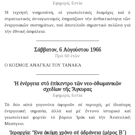
Εφημερίς Εστία
Ἡ τεχνητή νοημοσύνη, οἱ γεωπολιτικές διαμάχες καί ὁ
στρατιωτικός ἀνταγωνισμός ἐπηρεάζουν τήν ἀνθεκτικότητα τῶν
ἐνεργειακῶν συστημάτων, πού ἀποτελοῦν σημαντικό πυλῶνα γιά
τήν ἐθνική ἀσφάλεια.
Σάββατον, 6 Αὐγούστου 1966
Πρό 60 ἐτῶν
Ο ΚΟΣΜΟΣ ΑΝΑΓΚΑΙ ΤΟΥ ΤΑΝΑΚΑ
Ἡ ἐνέργεια στό ἐπίκεντρο τῶν νεο-ὀθωμανικῶν
σχεδίων τῆς Ἄγκυρας
Εφημερίς Εστία
Τά δύο αὐτά γεγονότα ἀφοροῦν σέ περιοχές μέ ἰδιαίτερη
ἐνεργειακή σημασία, ἀλλά καί μέ ἔντονο ἱστορικό καί
γεωπολιτικό φορτίο: τό βόρειο Ἰράκ καί τήν Ἀνατολική
Μεσόγειο.
Ἱεραρχία: Ἕνα ἀκόμη χρόνο σέ ἀδράνεια (μέρος B΄)