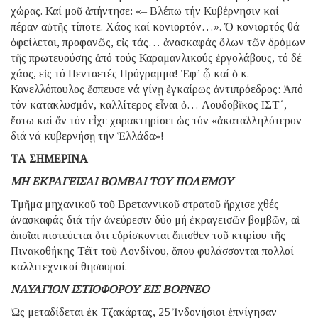
χώρας. Καί μοῦ ἀπήντησε: «– Βλέπω τήν Κυβέρνησιν καί
πέραν αὐτῆς τίποτε. Χάος καί κονιορτόν…». Ὁ κονιορτός θά
ὀφείλεται, προφανῶς, εἰς τάς… ἀνασκαφάς ὅλων τῶν δρόμων
τῆς πρωτευούσης ἀπό τούς Καραμανλικούς ἐργολάβους, τό δέ
χάος, εἰς τό Πενταετές Πρόγραμμα! Ἐφ’ ᾧ καί ὁ κ.
Κανελλόπουλος ἔσπευσε νά γίνῃ ἐγκαίρως ἀντιπρόεδρος: Ἀπό
τόν κατακλυσμόν, καλλίτερος εἶναι ὁ… Λουδοβῖκος ΙΣΤ΄,
ἔστω καί ἄν τόν εἶχε χαρακτηρίσει ὡς τόν «ἀκαταλληλότερον
διά νά κυβερνήσῃ τήν Ἑλλάδα»!
ΤΑ ΣΗΜΕΡΙΝΑ
ΜΗ ΕΚΡΑΓΕΙΣΑΙ ΒΟΜΒΑΙ ΤΟΥ ΠΟΛΕΜΟΥ
Τμῆμα μηχανικοῦ τοῦ Βρεταννικοῦ στρατοῦ ἤρχισε χθές
ἀνασκαφάς διά τήν ἀνεύρεσιν δύο μή ἐκραγεισῶν βομβῶν, αἱ
ὁποῖαι πιστεύεται ὅτι εὑρίσκονται ὄπισθεν τοῦ κτιρίου τῆς
Πινακοθήκης Τέϊτ τοῦ Λονδίνου, ὅπου φυλάσσονται πολλοί
καλλιτεχνικοί θησαυροί.
ΝΑΥΑΓΙΟΝ ΙΣΤΙΟΦΟΡΟΥ ΕΙΣ ΒΟΡΝΕΟ
Ὡς μεταδίδεται ἐκ Τζακάρτας, 25 Ἰνδονήσιοι ἐπνίγησαν