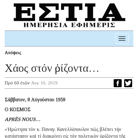
Toggle
navigati
Απόψεις
Χάος στόν ὁρίζοντα…
Πρό 60 ἐτῶν
Αυγ 10, 2019
Σάββατον, 8 Αὐγούστου 1959
Ο ΚΟΣΜΟΣ
APRÈS NOUS…
«Ἠρώτησα τόν κ. Παναγ. Κανελλόπουλον πῶς βλέπει τήν
κατάστασιν καί τί διακρίνει εἰς τόν πολιτικόν ὁρίζοντα τῆς