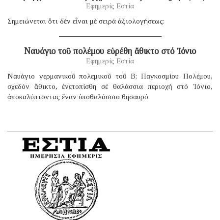
Εφημερίς Εστία
Σημειώνεται ὅτι δέν εἶναι μέ σειρά ἀξιολογήσεως:
Ναυάγιο τοῦ πολέμου εὑρέθη ἄθικτο στό Ἰόνιο
Εφημερίς Εστία
Ναυάγιο γερμανικοῦ πολεμικοῦ τοῦ B; Παγκοσμίου Πολέμου,
σχεδόν ἄθικτο, ἐνετοπίσθη σέ θαλάσσια περιοχή στό Ἰόνιο,
ἀποκαλύπτοντας ἕναν ὑποθαλάσσιο θησαυρό.