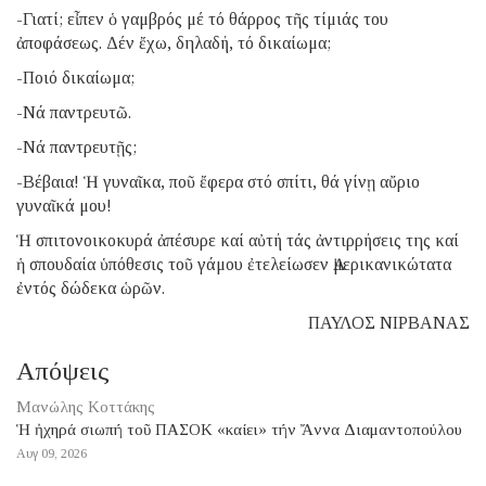
-Γιατί; εἶπεν ὁ γαμβρός μέ τό θάρρος τῆς τίμιάς του
ἀποφάσεως. Δέν ἔχω, δηλαδή, τό δικαίωμα;
-Ποιό δικαίωμα;
-Νά παντρευτῶ.
-Νά παντρευτῇς;
-Βέβαια! Ἡ γυναῖκα, ποῦ ἔφερα στό σπίτι, θά γίνῃ αὔριο
γυναῖκά μου!
Ἡ σπιτονοικοκυρά ἀπέσυρε καί αὐτή τάς ἀντιρρήσεις της καί
ἡ σπουδαία ὑπόθεσις τοῦ γάμου ἐτελείωσεν Ἀμερικανικώτατα
ἐντός δώδεκα ὡρῶν.
ΠΑΥΛΟΣ ΝΙΡΒΑΝΑΣ
Απόψεις
Μανώλης Κοττάκης
Ἡ ἠχηρά σιωπή τοῦ ΠΑΣΟΚ «καίει» τήν Ἄννα Διαμαντοπούλου
Αυγ 09, 2026