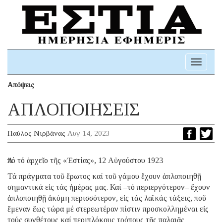
Toggle
navigati
Απόψεις
ΑΠΛΟΠΟΙΗΣΕΙΣ
Παύλος Νιρβάνας
Αυγ 14, 2023
Ἀπό τό ἀρχεῖο τῆς «Ἑστίας», 12 Αὐγούστου 1923
Τά πράγματα τοῦ ἔρωτος καί τοῦ γάμου ἔχουν ἁπλοποιηθῇ
σημαντικά εἰς τάς ἡμέρας μας. Καί –τό περιεργότερον– ἔχουν
ἁπλοποιηθῇ ἀκόμη περισσότερον, εἰς τάς λαϊκάς τάξεις, ποῦ
ἔμεναν ἕως τώρα μέ στερεωτέραν πίστιν προσκολλημέναι εἰς
τούς συνθέτους καί περιπλόκους τρόπους τῆς παλαιᾶς