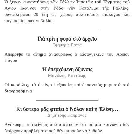
Ὁ ξενών συναντήσεως τῶν Γάλλων Ἱπποτῶν τοῦ Τάγματος τοῦ
Ἁγίου Ἰωάννου στήν Ρόδο, νῦν Κατάλυμα τῆς Γαλλίας,
συνεπλήρωσε 20 ἔτη ὡς χῶρος πολιτισμοῦ, διαλόγου καί
παγκοσμίου ἀκτινοβολίας
Γιά τρίτη φορά στό ἀρχεῖο
Εφημερίς Εστία
Ἀπέρριψε τό αἴτημα ἀνασύρσεως ὁ Εἰσαγγελεύς τοῦ Ἀρείου
Πάγου
Ἡ ἐπερχόμενη ὄξυνσις
Μανώλης Κοττάκης
Οἱ καρέκλες, τά deals, οἱ ἐξουσίες καί ὁ πανικός μπροστά στά
διαγραφόμενα
Κι ὕστερα μᾶς φταίει ὁ Νόλαν καί ἡ Ἑλένη…
Δημήτρης Καπράνος
Ἀνήκουμε σέ ἐκείνους πού πιστεύουν ὅτι σέ μιά κοινωνία δέν
ὑπάρχουν προβλήματα πού δέν μποροῦν νά λυθοῦν.