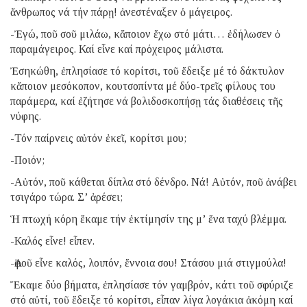
ἄνθρωπος νά τήν πάρῃ! ἀνεστέναξεν ὁ μάγειρος.
-Ἐγώ, ποῦ σοῦ μιλάω, κἄποιον ἔχω στό μάτι… ἐδήλωσεν ὁ
παραμάγειρος. Καί εἶνε καί πρόχειρος μάλιστα.
Ἐσηκώθη, ἐπλησίασε τό κορίτσι, τοῦ ἔδειξε μέ τό δάκτυλον
κἄποιον μεσόκοπον, κουτσοπίντα μέ δύο-τρεῖς φίλους του
παράμερα, καί ἐζήτησε νά βολιδοσκοπήσῃ τάς διαθέσεις τῆς
νύφης.
-Τόν παίρνεις αὐτόν ἐκεῖ, κορίτσι μου;
-Ποιόν;
-Αὐτόν, ποῦ κάθεται δίπλα στό δένδρο. Νά! Αὐτόν, ποῦ ἀνάβει
τσιγάρο τώρα. Σ’ ἀρέσει;
Ἡ πτωχή κόρη ἔκαμε τήν ἐκτίμησίν της μ’ ἕνα ταχύ βλέμμα.
-Καλός εἶνε! εἶπεν.
-Ἀφοῦ εἶνε καλός, λοιπόν, ἔννοια σου! Στάσου μιά στιγμούλα!
Ἔκαμε δύο βήματα, ἐπλησίασε τόν γαμβρόν, κάτι τοῦ σφύριζε
στό αὐτί, τοῦ ἔδειξε τό κορίτσι, εἶπαν λίγα λογάκια ἀκόμη καί