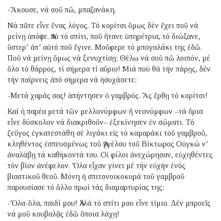
-Ἄκουσε, νά σοῦ πῶ, μπαζανάκη.
Νά πᾶτε εἶνε ἕνας λόγος. Τό κορίτσι ὅμως δέν ἔχει ποῦ νά
μείνῃ ἀπόψε. Ἀπό τό σπίτι, ποῦ ἤτανε ὑπηρέτρια, τό διώξανε,
ὕστερ’ ἀπ’ αὐτό ποῦ ἔγινε. Μοὔφερε τό μπογαλάκι της ἐδῶ.
Ποῦ νά μείνῃ ὅμως νά ξενυχτίσῃ; Θέλω νά σοῦ πῶ λοιπόν, μέ
ὅλο τό θάρρος, τί σήμερα τί αὔριο! Μιά πού θά τήν πάρῃς, δέν
τήν παίρνεις ἀπό σήμερα νά ἡσυχάσετε;
-Μετά χαράς σας! ἀπήντησεν ὁ γαμβρός. Ἄς ἔρθῃ τό κορίτσι!
Καί ἡ παρέα μετά τῶν μελλονύμφων ἤ νεονύμφων –τά ὅρια
εἶνε δύσκολον νά διακριθοῦν– ἐξεκίνησεν ἐν σώματι. Τό
ζεῦγος ἐγκατεστάθη σέ λιγάκι εἰς τό καμαράκι τοῦ γαμβροῦ,
κληθέντος ἐσπευσμένως τοῦ Ἀγγέλου τοῦ Βίκτωρος Οὑγκώ ν’
ἀναλάβῃ τά καθήκοντά του. Οἱ φίλοι ἀνεχώρησαν, εὐχηθέντες
τόν βίον ἀνέφελον. Ὅλα εἶχαν γίνει μέ τήν εὐχήν ἑνός
βιαστικοῦ θεοῦ. Μόνη ἡ σπιτονοικοκυρά τοῦ γαμβροῦ
παρουσίασε τό ἄλλο πρωί τάς διαμαρτυρίας της:
-Ὅλα-ὅλα, παιδί μου! Ἀλλά τό σπίτι μου εἶνε τίμιο. Δέν μπροεῖς
νά μοῦ κουβαλᾷς ἐδῶ ὅποια λάχῃ!