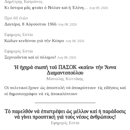
Δημήτρης Καπράνος
Κι ὕστερα μᾶς φταίει ὁ Νόλαν καί ἡ Ἑλένη…
Αυγ 09, 2026
Πρό 60 ἐτῶν
Δευτέρα, 8 Αὐγούστου 1966
Αυγ 08, 2026
Εφημερίς Εστία
Κώδων κινδύνου γιά τήν Κύπρο
Αυγ 08, 2026
Εφημερίς Εστία
Ξεχνιοῦνται καί οἱ πόλεμοι!
Αυγ 08, 2026
Ἡ ἠχηρά σιωπή τοῦ ΠΑΣΟΚ «καίει» τήν Ἄννα
Διαμαντοπούλου
Μανώλης Κοττάκης
Οἱ πολιτικοί ἔχουν ὡς ἀποστολή νά ἀποκρύπτουν τίς εἰδήσεις καί
οἱ δημοσιογράφοι νά τίς ἀποκαλύπτουν
Τό παρελθόν νά ἐπιστρέψει ὡς μέλλον καί ἡ παράδοσις
νά γίνει προοπτική γιά τούς νέους ἀνθρώπους!
Εφημερίς Εστία