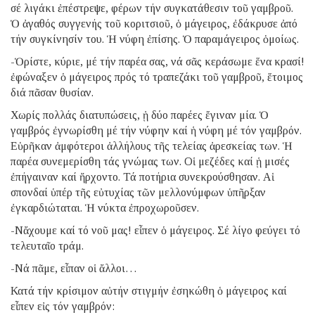
σέ λιγάκι ἐπέστρεψε, φέρων τήν συγκατάθεσιν τοῦ γαμβροῦ.
Ὁ ἀγαθός συγγενής τοῦ κοριτσιοῦ, ὁ μάγειρος, ἐδάκρυσε ἀπό
τήν συγκίνησίν του. Ἡ νύφη ἐπίσης. Ὁ παραμάγειρος ὁμοίως.
-Ὁρίστε, κύριε, μέ τήν παρέα σας, νά σᾶς κεράσωμε ἕνα κρασί!
ἐφώναξεν ὁ μάγειρος πρός τό τραπεζάκι τοῦ γαμβροῦ, ἕτοιμος
διά πᾶσαν θυσίαν.
Χωρίς πολλάς διατυπώσεις, ᾑ δύο παρέες ἔγιναν μία. Ὁ
γαμβρός ἐγνωρίσθη μέ τήν νύφην καί ἡ νύφη μέ τόν γαμβρόν.
Εὑρῆκαν ἀμφότεροι ἀλλήλους τῆς τελείας ἀρεσκείας των. Ἡ
παρέα συνεμερίσθη τάς γνώμας των. Οἱ μεζέδες καί ᾑ μισές
ἐπήγαιναν καί ἤρχοντο. Τά ποτήρια συνεκρούσθησαν. Αἱ
σπονδαί ὑπέρ τῆς εὐτυχίας τῶν μελλονύμφων ὑπῆρξαν
ἐγκαρδιώταται. Ἡ νύκτα ἐπροχωροῦσεν.
-Νἄχουμε καί τό νοῦ μας! εἶπεν ὁ μάγειρος. Σέ λίγο φεύγει τό
τελευταῖο τράμ.
-Νά πᾶμε, εἶπαν οἱ ἄλλοι…
Κατά τήν κρίσιμον αὐτήν στιγμήν ἐσηκώθη ὁ μάγειρος καί
εἶπεν εἰς τόν γαμβρόν: