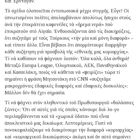
καί Ἐρντογάν.
Τό σχέδιο ὑλοποιεῖται ἐντυπωσιακά μέχρι στιγμῆς. Εὖγε! Οἱ
ὑπνωτισμένοι πολῖτες ἀπολαμβάνουν ἀπολύτως ἥσυχοι στούς
ἀνά τήν ἐπικράτεια καφενέδες τά «ἤρεμα νερά» πού
ἐπικρατοῦν στό Αἰγαῖο. Ἐνθουσιάζονται ἀπό τίς διακηρύξεις,
ὅτι συζητᾶμε μέ τούς Τούρκους «τήν μία καί μόνη διαφορά» –
καί τίποτε ἄλλο. Εἶναι βέβαιοι ὅτι ἀπορρίπτουμε διαρρήδην
κάθε συζήτηση γιά προσβολή τῆς «ἐθνικῆς μας κυριαρχίας».
Τί νά καθίσουν νά ψάχνουν λοιπόν; Ὅλα καλά, ὅλα ἀνθηρά!
Μεταξύ Europa League, Ὀλυμπιακοῦ, ΑΕΚ, Παναθηναϊκοῦ
καί Κασσελάκη, ποιός νά κάθεται νά «ψειρίζει» τώρα τί
σημαίνει ἡ φράση Μητσοτάκη στό CNN «συζητᾶμε
μακροχρόνιες ἐδαφικές διαφορές καί ἐδαφικές δυσκολίες»;
Μᾶλλον δέν θά ἔχει σημασία.
Τί νά ψάχνει στόν πληθυντικό τοῦ Πρωθυπουργοῦ «θαλάσσιες
ζῶνες»; Ὅτι σέ αὐτές γιά τίς ὁποῖες κάνουμε διά-λο-γο
περιλαμβάνονται καί τά «χωρικά ὕδατα» πού εἶναι
ἀποκλειστικό μας δικαίωμα; Λεπτομέρειες. Γιατί νά
πονοκεφαλιάζουμε νά διακρίνουμε τήν διαφορά «κυριαρχίας»
καί «κυριαρχικοῦ δικαιώματος» ἀκόμη καί ἄν αὐτό σημαίνει