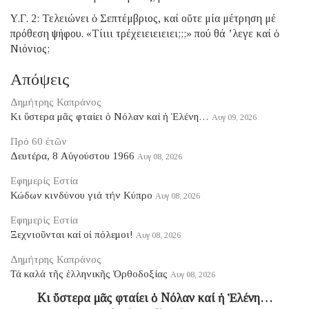
Υ.Γ. 2: Τελειώνει ὁ Σεπτέμβριος, καί οὔτε μία μέτρηση μέ
πρόθεση ψήφου. «Τίιιι τρέχειειειειει;;;» πού θά ’λεγε καί ὁ
Νιόνιος;
Απόψεις
Δημήτρης Καπράνος
Κι ὕστερα μᾶς φταίει ὁ Νόλαν καί ἡ Ἑλένη…
Αυγ 09, 2026
Πρό 60 ἐτῶν
Δευτέρα, 8 Αὐγούστου 1966
Αυγ 08, 2026
Εφημερίς Εστία
Κώδων κινδύνου γιά τήν Κύπρο
Αυγ 08, 2026
Εφημερίς Εστία
Ξεχνιοῦνται καί οἱ πόλεμοι!
Αυγ 08, 2026
Δημήτρης Καπράνος
Τά καλά τῆς ἑλληνικῆς Ὀρθοδοξίας
Αυγ 08, 2026
Κι ὕστερα μᾶς φταίει ὁ Νόλαν καί ἡ Ἑλένη…