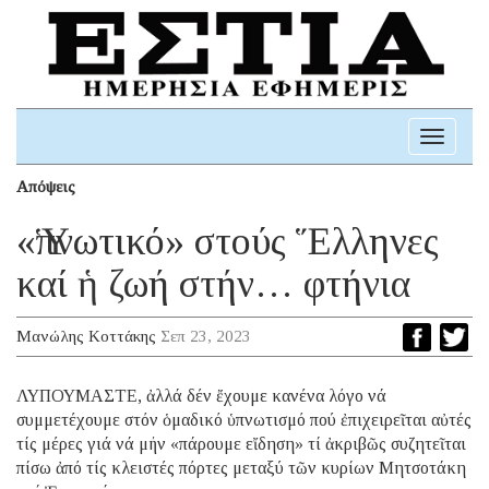
Toggle
navigati
Απόψεις
«Ὑπνωτικό» στούς Ἕλληνες
καί ἡ ζωή στήν… φτήνια
Μανώλης Κοττάκης
Σεπ 23, 2023
ΛΥΠΟΥΜΑΣΤΕ, ἀλλά δέν ἔχουμε κανένα λόγο νά
συμμετέχουμε στόν ὁμαδικό ὑπνωτισμό πού ἐπιχειρεῖται αὐτές
τίς μέρες γιά νά μήν «πάρουμε εἴδηση» τί ἀκριβῶς συζητεῖται
πίσω ἀπό τίς κλειστές πόρτες μεταξύ τῶν κυρίων Μητσοτάκη