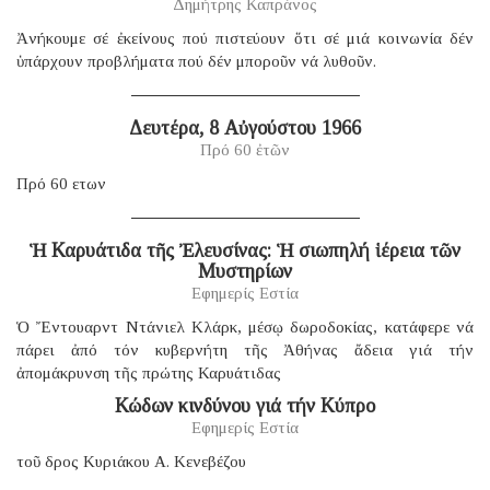
Δημήτρης Καπράνος
Ἀνήκουμε σέ ἐκείνους πού πιστεύουν ὅτι σέ μιά κοινωνία δέν
ὑπάρχουν προβλήματα πού δέν μποροῦν νά λυθοῦν.
Δευτέρα, 8 Αὐγούστου 1966
Πρό 60 ἐτῶν
Πρό 60 ετων
Ἡ Καρυάτιδα τῆς Ἐλευσίνας: Ἡ σιωπηλή ἱέρεια τῶν
Μυστηρίων
Εφημερίς Εστία
Ὁ Ἔντουαρντ Ντάνιελ Κλάρκ, μέσῳ δωροδοκίας, κατάφερε νά
πάρει ἀπό τόν κυβερνήτη τῆς Ἀθήνας ἄδεια γιά τήν
ἀπομάκρυνση τῆς πρώτης Καρυάτιδας
Κώδων κινδύνου γιά τήν Κύπρο
Εφημερίς Εστία
τοῦ δρος Κυριάκου Α. Κενεβέζου