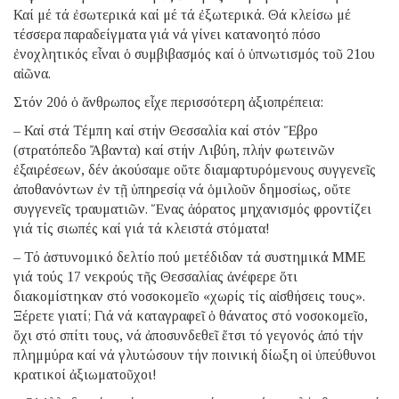
Καί μέ τά ἐσωτερικά καί μέ τά ἐξωτερικά. Θά κλείσω μέ
τέσσερα παραδείγματα γιά νά γίνει κατανοητό πόσο
ἐνοχλητικός εἶναι ὁ συμβιβασμός καί ὁ ὑπνωτισμός τοῦ 21ου
αἰῶνα.
Στόν 20ό ὁ ἄνθρωπος εἶχε περισσότερη ἀξιοπρέπεια:
– Καί στά Τέμπη καί στήν Θεσσαλία καί στόν Ἕβρο
(στρατόπεδο Ἄβαντα) καί στήν Λιβύη, πλήν φωτεινῶν
ἐξαιρέσεων, δέν ἀκούσαμε οὔτε διαμαρτυρόμενους συγγενεῖς
ἀποθανόντων ἐν τῇ ὑπηρεσίᾳ νά ὁμιλοῦν δημοσίως, οὔτε
συγγενεῖς τραυματιῶν. Ἕνας ἀόρατος μηχανισμός φροντίζει
γιά τίς σιωπές καί γιά τά κλειστά στόματα!
– Τό ἀστυνομικό δελτίο πού μετέδιδαν τά συστημικά ΜΜΕ
γιά τούς 17 νεκρούς τῆς Θεσσαλίας ἀνέφερε ὅτι
διακομίστηκαν στό νοσοκομεῖο «χωρίς τίς αἰσθήσεις τους».
Ξέρετε γιατί; Γιά νά καταγραφεῖ ὁ θάνατος στό νοσοκομεῖο,
ὄχι στό σπίτι τους, νά ἀποσυνδεθεῖ ἔτσι τό γεγονός ἀπό τήν
πλημμύρα καί νά γλυτώσουν τήν ποινική δίωξη οἱ ὑπεύθυνοι
κρατικοί ἀξιωματοῦχοι!