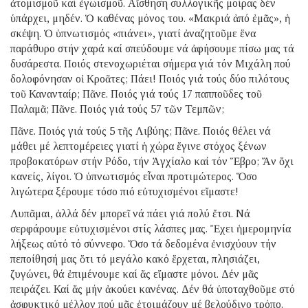
ἀτομισμοῦ καί ἐγωισμοῦ. Αἴσθηση συλλογικῆς μοίρας δέν
ὑπάρχει, μηδέν. Ὁ καθένας μόνος του. «Μακριά ἀπό ἐμᾶς», ἡ
σκέψη. Ὁ ὑπνωτισμός «πιάνει», γιατί ἀναζητοῦμε ἕνα
παράθυρο στήν χαρά καί σπεύδουμε νά ἀφήσουμε πίσω μας τά
δυσάρεστα. Ποιός στενοχωριέται σήμερα γιά τόν Μιχάλη πού
δολοφόνησαν οἱ Κροᾶτες; Πάει! Ποιός γιά τούς δύο πιλότους
τοῦ Κανανταίρ; Πᾶνε. Ποιός γιά τούς 17 παπποῦδες τοῦ
Παλαμᾶ; Πᾶνε. Ποιός γιά τούς 57 τῶν Τεμπῶν;
Πᾶνε. Ποιός γιά τούς 5 τῆς Λιβύης; Πᾶνε. Ποιός θέλει νά
μάθει μέ λεπτομέρειες γιατί ἡ χώρα ἔγινε στόχος ξένων
προβοκατόρων στήν Ρόδο, τήν Ἀγχίαλο καί τόν Ἕβρο; Ἄν ὄχι
κανείς, λίγοι. Ὁ ὑπνωτισμός εἶναι προτιμώτερος. Ὅσο
λιγώτερα ξέρουμε τόσο πιό εὐτυχισμένοι εἴμαστε!
Λυπᾶμαι, ἀλλά δέν μπορεῖ νά πάει γιά πολύ ἔτσι. Νά
σερφάρουμε εὐτυχισμένοι στίς λάσπες μας. Ἔχει ἡμερομηνία
λήξεως αὐτό τό σύννεφο. Ὅσο τά δεδομένα ἐνισχύουν τήν
πεποίθησή μας ὅτι τό μεγάλο κακό ἔρχεται, πλησιάζει,
ζυγώνει, θά ἐπιμένουμε καί ἄς εἴμαστε μόνοι. Δέν μᾶς
πειράζει. Καί ἄς μήν ἀκούει κανένας. Δέν θά ὑποταχθοῦμε στό
ἀσφυκτικό μέλλον πού μᾶς ἑτοιμάζουν μέ βελούδινο τρόπο.