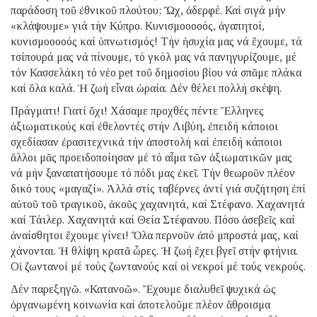
παράδοση τοῦ ἐθνικοῦ πλούτου; Ὤχ, ἀδερφέ. Καί σιγά μήν
«κλάψουμε» γιά τήν Κύπρο. Κυνισμοοοοός, ἀγαπητοί,
κυνισμοοοοός καί ὑπνωτισμός! Τήν ἡσυχία μας νά ἔχουμε, τά
τσίπουρά μας νά πίνουμε, τό γκόλ μας νά πανηγυρίζουμε, μέ
τόν Κασσελάκη τό νέο pet τοῦ δημοσίου βίου νά σπᾶμε πλάκα
καί ὅλα καλά. Ἡ ζωή εἶναι ὡραία. Δέν θέλει πολλή σκέψη.
Πράγματι! Γιατί ὄχι! Χάσαμε προχθές πέντε Ἕλληνες
ἀξιωματικούς καί ἐθελοντές στήν Λιβύη, ἐπειδή κάποιοι
σχεδίασαν ἐρασιτεχνικά τήν ἀποστολή καί ἐπειδή κάποιοι
ἄλλοι μᾶς προειδοποίησαν μέ τό αἷμα τῶν ἀξιωματικῶν μας
νά μήν ξαναπατήσουμε τό πόδι μας ἐκεῖ. Τήν θεωροῦν πλέον
δικό τους «μαγαζί». Ἀλλά στίς ταβέρνες ἀντί γιά συζήτηση ἐπί
αὐτοῦ τοῦ τραγικοῦ, ἀκοῦς χαχανητά, καί Στέφανο. Χαχανητά
καί Τάιλερ. Χαχανητά καί Θεία Στέφανου. Πόσο ἀσεβεῖς καί
ἀναίσθητοι ἔχουμε γίνει! Ὅλα περνοῦν ἀπό μπροστά μας, καί
χάνονται. Ἡ θλίψη κρατᾶ ὧρες. Ἡ ζωή ἔχει βγεῖ στήν φτήνια.
Οἱ ζωντανοί μέ τούς ζωντανούς καί οἱ νεκροί μέ τούς νεκρούς.
Δέν παρεξηγῶ. «Κατανοῶ». Ἔχουμε διαλυθεῖ ψυχικά ὡς
ὀργανωμένη κοινωνία καί ἀποτελοῦμε πλέον ἄθροισμα