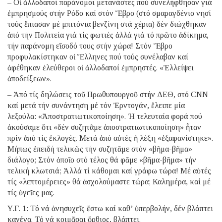
– Οἱ ἀλλοδαποί παράνομοι μετανάστες πού συνελήφθησαν γιά
ἐμπρησμούς στήν Ρόδο καί στόν Ἕβρο (στό σμαραγδένιο νησί
τούς ἔπιασαν μέ μπιτόνια βενζίνη στά χέρια) δέν διώχθηκαν
ἀπό τήν Πολιτεία γιά τίς φωτιές ἀλλά γιά τό πρῶτο ἀδίκημα,
τήν παράνομη εἴσοδό τους στήν χώρα! Στόν Ἕβρο
προφυλακίστηκαν οἱ Ἕλληνες πού τούς συνέλαβαν καί
ἀφέθηκαν ἐλεύθεροι οἱ ἀλλοδαποί ἐμπρηστές. «Ἐλλείψει
ἀποδείξεων».
– Ἀπό τίς δηλώσεις τοῦ Πρωθυπουργοῦ στήν ΔΕΘ, στό CNN
καί μετά τήν συνάντηση μέ τόν Ἐρντογάν, ἔλειπε μία
λεξούλα: «Ἀποστρατιωτικοποίηση». Ἡ τελευταία φορά πού
ἀκούσαμε ὅτι «δέν συζητᾶμε ἀποστρατιωτικοποίηση» ἦταν
πρίν ἀπό τίς ἐκλογές. Μετά ἀπό αὐτές ἡ λέξη «ἐξαφανίστηκε».
Μήπως ἐπειδή τελικῶς τήν συζητᾶμε στόν «βῆμα-βῆμα»
διάλογο; Στόν ὁποῖο στό τέλος θά φᾶμε «βῆμα-βῆμα» τήν
τελική κλωτσιά; Ἀλλά τί κάθομαι καί γράφω τώρα! Μέ αὐτές
τίς «λεπτομέρειες» θά ἀσχολούμαστε τώρα; Καλημέρα, καί μέ
τίς ὑγεῖες μας.
Υ.Γ. 1: Τό νά ἀνησυχεῖς ἔστω καί καθ’ ὑπερβολήν, δέν βλάπτει
κανένα. Τό νά κοιμᾶσαι ὄρθιος, βλάπτει.