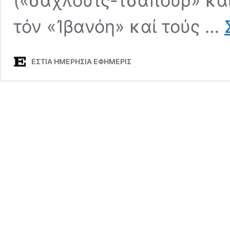
(«σαχλούτς-τσαπούρ» κα
τόν «Ἰβανόη» καί τούς …
ΕΣΤΙΑ ΗΜΕΡΗΣΙΑ ΕΦΗΜΕΡΙΣ