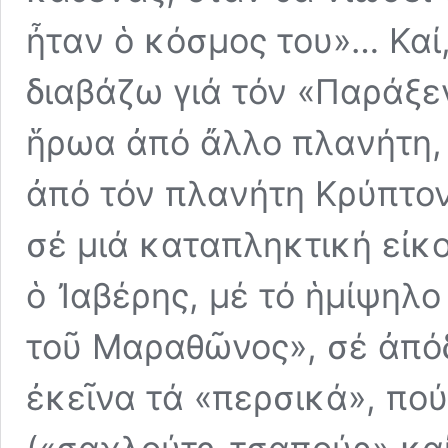
ἦταν ὁ κόσμος του»… Καί
διαβάζω γιά τόν «Παράξε
ἥρωα ἀπό ἄλλο πλανήτη, 
ἀπό τόν πλανήτη Κρύπτον
σέ μιά καταπληκτική εἰκ
ὁ Ἰαβέρης, μέ τό ἡμίψηλο
τοῦ Μαραθῶνος», σέ ἀπό
ἐκεῖνα τά «περσικά», πο