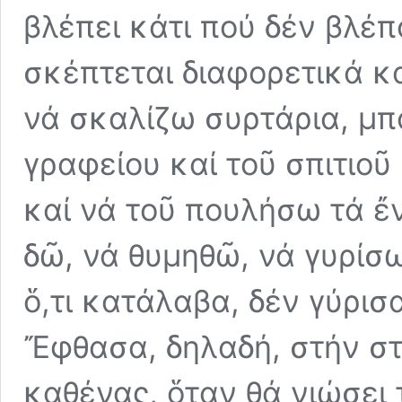
βλέπει κάτι πού δέν βλέ
σκέπτεται διαφορετικά κ
νά σκαλίζω συρτάρια, μπ
γραφείου καί τοῦ σπιτιοῦ
καί νά τοῦ πουλήσω τά ἔ
δῶ, νά θυμηθῶ, νά γυρίσω
ὅ,τι κατάλαβα, δέν γύρι
Ἔφθασα, δηλαδή, στήν στ
καθένας, ὅταν θά νιώσει