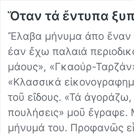
Ὅταν τά ἔντυπα ξυ
Ἔλαβα μήνυμα ἀπο ἕναν φ
ἐαν ἔχω παλαιά περιοδικ
μάους», «Γκαούρ-Ταρζάν»
«Κλασσικά εἰκονογραφημ
τοῦ εἴδους. «Τά ἀγοράζω,
πουλήσεις» μοῦ ἔγραφε. 
μήνυμά του. Προφανῶς ε