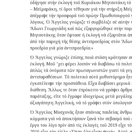
ὁδήγησε στήν ἐκλογή τοῦ Κυριάκου Μητσοτάκη τό 2
– Μεϊμαράκη, τί ὅροι τέθηκαν γιά τήν στήριξη Μ
ἀπέρριψε τήν προσφορά τοῦ πρώην Πρωθυπουργοῦ γιά
λόγους. Ὁ Ἄγγελος γνώριζε τί συμβόλιζε σέ αὐτήν
Ἄδωνι Γεωργιάδη καί πῶς ἐξαργυρώθηκε στήν πορεί
Μητσοτάκης ὅταν ἔφτασε ἡ ἐκλογή νά ἐξαρτᾶται ἀπ
ἀπό τήν παροχή τῆς θέσης ἀντιπροεδρίας στόν Ἄδων
προεδρία γιά μία ἀντιπροεδρία.»
Ὁ Ἄγγελος γνώριζε ἐπίσης ποιά στάση κράτησαν συ
ἐκλογή. Μοῦ ’χει φέρει λοιπόν νά διαβάσω τό πολι
ἁπλῶς τά ὀνόματα τῶν πρωταγωνιστῶν γιατί τά γεγ
ἀντιπαραθέσεων. Τό πολιτικό αὐτό μυθιστόρημα ἦτα
ἐγκατέλειψε τήν προσπάθεια. Εἶχα διαβάσει μερικά
διάθεση. Ἄλλως τε ὅταν ἐπρόκειτο νά γράψει ἄρθρο
παράταξης, εἴτε τό ἔγραφε ἰδιοχείρως μετά μεγάλη
ἀξιαγάπητη Ἀγγελική, νά τό γράψει στόν ὑπολογιστή,
Ὁ Ἄγγελος Μοσχονᾶς ἦταν σπάνιας παιδείας ἄνθρω
κόμματα γιά νά ἀποκτήσουν ξανά τόν σεβασμό πού 
ἔργο του λίγο πρίν ἀπό τίς ἐκλογές τοῦ 2019 εἶχε 
2016 εἶχε τόν τίτλο «Ὅταν ὅλα εἶχαν ψυχή». Αὐτό, 