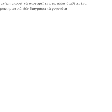
μνήμη μπορεῖ νά ὑποχωρεῖ ἐνίοτε, ἀλλά διαθέτει ἕνα
ρακτηριστικό: δέν διαγράφει τά γεγονότα