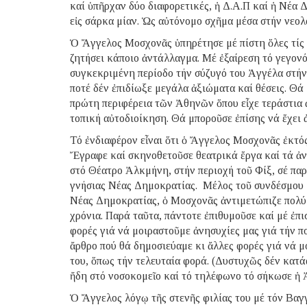
καί ὑπῆρχαν δύο διαφορετικές, ἡ Δ.Α.Π καί ἡ Νέα
εἰς σάρκα μίαν. Ὡς αὐτόνομο σχῆμα μέσα στήν νεολα
Ὁ Ἄγγελος Μοσχονᾶς ὑπηρέτησε μέ πίστη ὅλες τίς 
ζητήσει κάποιο ἀντάλλαγμα. Μέ ἐξαίρεση τό γεγονό
συγκεκριμένη περίοδο τήν σύζυγό του Ἀγγέλα στήν 
ποτέ δέν ἐπιδίωξε μεγάλα ἀξιώματα καί θέσεις. Θά 
πρώτη περιφέρεια τῶν Ἀθηνῶν ὅπου εἶχε τεράστια 
τοπική αὐτοδιοίκηση. Θά μποροῦσε ἐπίσης νά ἔχει 
Τό ἐνδιαφέρον εἶναι ὅτι ὁ Ἄγγελος Μοσχονᾶς ἐκτός
Ἔγραφε καί σκηνοθετοῦσε θεατρικά ἔργα καί τά ἀν
στό Θέατρο Ἀλκμήνη, στήν περιοχή τοῦ Φίξ, σέ πα
γνήσιας Νέας Δημοκρατίας. Μέλος τοῦ συνδέσμου 1
Νέας Δημοκρατίας, ὁ Μοσχονᾶς ἀντιμετώπιζε πολύ 
χρόνια. Παρά ταῦτα, πάντοτε ἐπιθυμοῦσε καί μέ ἐπ
φορές γιά νά μοιραστοῦμε ἀνησυχίες μας γιά τήν πο
ἄρθρο πού θά δημοσιεύαμε κι ἄλλες φορές γιά νά μ
του, ὅπως τήν τελευταία φορά. (Δυστυχῶς δέν κατ
ἤδη στό νοσοκομεῖο καί τό τηλέφωνο τό σήκωσε ἡ 
Ὁ Ἄγγελος λόγῳ τῆς στενῆς φιλίας του μέ τόν Βα