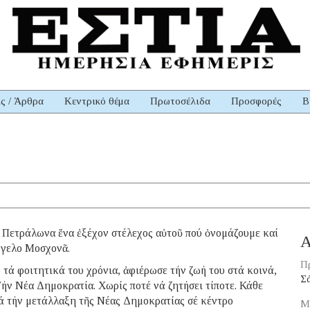
ις / Άρθρα
Κεντρικό θέμα
Πρωτοσέλιδα
Προσφορές
Β
Πετράλωνα ἕνα ἐξέχον στέλεχος αὐτοῦ πού ὀνομάζουμε καί
Α
γγελο Μοσχονᾶ.
Π
 τά φοιτητικά του χρόνια, ἀφιέρωσε τήν ζωή του στά κοινά,
Σ
ήν Νέα Δημοκρατία. Χωρίς ποτέ νά ζητήσει τίποτε. Κάθε
ά τήν μετάλλαξη τῆς Νέας Δημοκρατίας σέ κέντρο
Μ