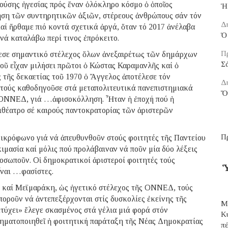
ρούσης ἡγεσίας πρός ἕναν ὁλόκληρο κόσμο ὁ ὁποῖος
Ἡ
ηση τῶν συντηρητικῶν ἀξιῶν, στέρεους ἀνθρώπους σάν τόν
Δ
αί ἤρθαμε πιό κοντά σχετικά ἀργά, ὅταν τό 2017 ἀνέλαβα
Ὁ 
νά καταλάβω περί τινος ἐπρόκειτο.
Π
λεσε σημαντικό στέλεχος ὅλων ἀνεξαιρέτως τῶν δημάρχων
Σ
ῦ εἶχαν μιλήσει πρῶτοι ὁ Κώστας Καραμανλῆς καί ὁ
ς τῆς δεκαετίας τοῦ 1970 ὁ Ἄγγελος ἀποτέλεσε τόν
Δ
ί τούς καθοδηγοῦσε στά μεταπολιτευτικά πανεπιστημιακά
Ὅ
ς ΟΝΝΕΔ, γιά …ἀφισοκόλληση. Ἦταν ἡ ἐποχή πού ἡ
φιθέατρο σέ καιρούς παντοκρατορίας τῶν ἀριστερῶν
Π
 μικρόφωνο γιά νά ἀπευθυνθοῦν στούς φοιτητές τῆς Παντείου
μασία καί μόλις πού προλάβαιναν νά ποῦν μία δύο λέξεις
ροσωποῦν. Οἱ δημοκρατικοί ἀριστεροί φοιτητές τούς
Ὑ
εἶναι …φασίστες.
 καί Μεϊμαράκη, ὡς ἡγετικό στέλεχος τῆς ΟΝΝΕΔ, τούς
ποροῦν νά ἀντεπεξέρχονται στίς δυσκολίες ἐκείνης τῆς
Μ
τύχει» ἔλεγε σκασμένος στά γέλια μιά φορά στόν
Κ
χηματοποιηθεῖ ἡ φοιτητική παράταξη τῆς Νέας Δημοκρατίας
π