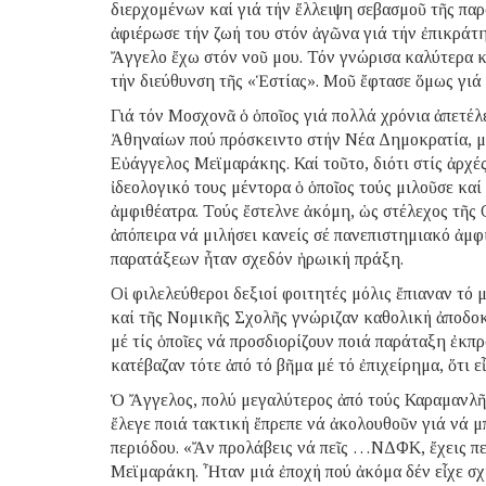
διερχομένων καί γιά τήν ἔλλειψη σεβασμοῦ τῆς πα
ἀφιέρωσε τήν ζωή του στόν ἀγῶνα γιά τήν ἐπικράτ
Ἄγγελο ἔχω στόν νοῦ μου. Τόν γνώρισα καλύτερα κ
τήν διεύθυνση τῆς «Ἑστίας». Μοῦ ἔφτασε ὅμως γιά 
Γιά τόν Μοσχονᾶ ὁ ὁποῖος γιά πολλά χρόνια ἀπετέ
Ἀθηναίων πού πρόσκειντο στήν Νέα Δημοκρατία, μο
Εὐάγγελος Μεϊμαράκης. Καί τοῦτο, διότι στίς ἀρχέ
ἰδεολογικό τους μέντορα ὁ ὁποῖος τούς μιλοῦσε κα
ἀμφιθέατρα. Τούς ἔστελνε ἀκόμη, ὡς στέλεχος τῆ
ἀπόπειρα νά μιλήσει κανείς σέ πανεπιστημιακό ἀμ
παρατάξεων ἦταν σχεδόν ἡρωική πράξη.
Οἱ φιλελεύθεροι δεξιοί φοιτητές μόλις ἔπιαναν τό
καί τῆς Νομικῆς Σχολῆς γνώριζαν καθολική ἀποδοκι
μέ τίς ὁποῖες νά προσδιορίζουν ποιά παράταξη ἐκπ
κατέβαζαν τότε ἀπό τό βῆμα μέ τό ἐπιχείρημα, ὅτι 
Ὁ Ἄγγελος, πολύ μεγαλύτερος ἀπό τούς Καραμανλῆ
ἔλεγε ποιά τακτική ἔπρεπε νά ἀκολουθοῦν γιά νά μ
περιόδου. «Ἄν προλάβεις νά πεῖς …ΝΔΦΚ, ἔχεις πε
Μεϊμαράκη. Ἦταν μιά ἐποχή πού ἀκόμα δέν εἶχε σ