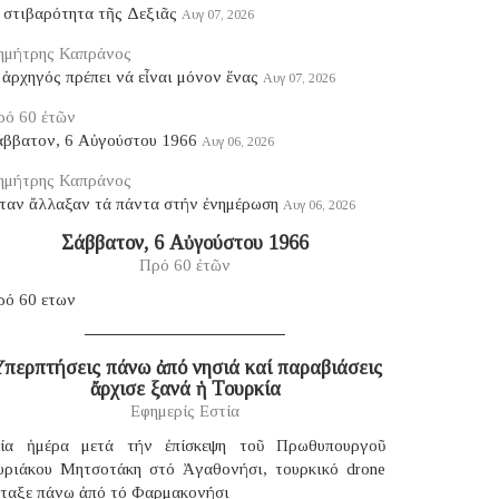
 στιβαρότητα τῆς Δεξιᾶς
Αυγ 07, 2026
ημήτρης Καπράνος
ἀρχηγός πρέπει νά εἶναι μόνον ἕνας
Αυγ 07, 2026
ρό 60 ἐτῶν
άββατον, 6 Αὐγούστου 1966
Αυγ 06, 2026
ημήτρης Καπράνος
ταν ἄλλαξαν τά πάντα στήν ἐνημέρωση
Αυγ 06, 2026
Σάββατον, 6 Αὐγούστου 1966
Πρό 60 ἐτῶν
ρό 60 ετων
περπτήσεις πάνω ἀπό νησιά καί παραβιάσεις
ἄρχισε ξανά ἡ Τουρκία
Εφημερίς Εστία
ία ἡμέρα μετά τήν ἐπίσκεψη τοῦ Πρωθυπουργοῦ
υριάκου Μητσοτάκη στό Ἀγαθονήσι, τουρκικό drone
έταξε πάνω ἀπό τό Φαρμακονήσι