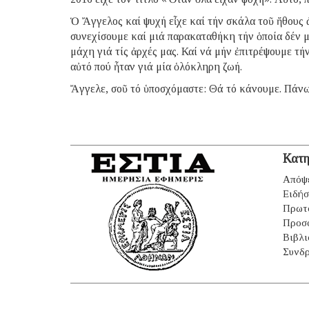
Ὁ Ἄγγελος καί ψυχή εἶχε καί τήν σκάλα τοῦ ἤθους 
συνεχίσουμε καί μιά παρακαταθήκη τήν ὁποία δέν 
μάχη γιά τίς ἀρχές μας. Καί νά μήν ἐπιτρέψουμε τ
αὐτό πού ἦταν γιά μία ὁλόκληρη ζωή.
Ἄγγελε, σοῦ τό ὑποσχόμαστε: Θά τό κάνουμε. Πάνω
Κατη
Απόψ
Ειδήσ
Πρωτ
Προσ
Βιβλι
Συνδρ