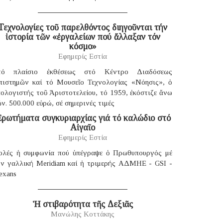
Τεχνολογίες τοῦ παρελθόντος διηγοῦνται τήν
ἱστορία τῶν «ἐργαλείων πού ἄλλαξαν τόν
κόσμο»
Εφημερίς Εστία
τό πλαίσιο ἐκθέσεως στό Κέντρο Διαδόσεως
πιστημῶν καί τό Μουσεῖο Τεχνολογίας «Νόησις», ὁ
ολογιστής τοῦ Ἀριστοτελείου, τό 1959, ἐκόστιζε ἄνω
ν. 500.000 εὐρώ, σέ σημερινές τιμές
ρωτήματα συγκυριαρχίας γιά τό καλώδιο στό
Αἰγαῖο
Εφημερίς Εστία
ολές ἡ συμφωνία πού ὑπέγραψε ὁ Πρωθυπουργός μέ
ήν γαλλική Μeridiam καί ἡ τριμερής ΑΔΜΗΕ - GSI -
exans
Ἡ στιβαρότητα τῆς Δεξιᾶς
Μανώλης Κοττάκης