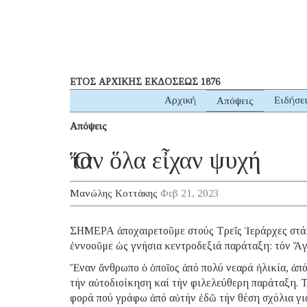
ΕΤΟΣ ΑΡΧΙΚΗΣ ΕΚΔΟΣΕΩΣ 1876
Αρχική
Ειδήσε
Απόψεις
Απόψεις
Ὅταν ὅλα εἶχαν ψυχή
Μανώλης Κοττάκης
Φεβ 21, 2023
ΣΗΜΕΡΑ ἀποχαιρετοῦμε στούς Τρεῖς Ἱεράρχες στά 
ἐννοοῦμε ὡς γνήσια κεντροδεξιά παράταξη: τόν Ἄ
Ἕναν ἄνθρωπο ὁ ὁποῖος ἀπό πολύ νεαρά ἡλικία, ἀπό
τήν αὐτοδιοίκηση καί τήν φιλελεύθερη παράταξη. Τ
φορά πού γράφω ἀπό αὐτήν ἐδῶ τήν θέση σχόλια γι