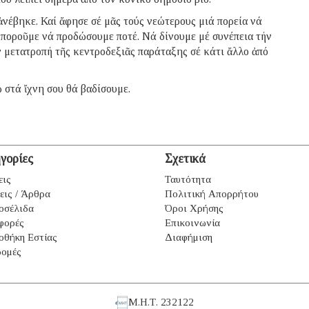
ἀνέβηκε. Καί ἄφησε σέ μᾶς τούς νεώτερους μιά πορεία νά
μποροῦμε νά προδώσουμε ποτέ. Νά δίνουμε μέ συνέπεια τήν
ήν μετατροπή τῆς κεντροδεξιᾶς παράταξης σέ κάτι ἄλλο ἀπό
 στά ἴχνη σου θά βαδίσουμε.
γορίες
Σχετικά
εις
Ταυτότητα
εις / Άρθρα
Πολιτική Απορρήτου
οσέλιδα
Όροι Χρήσης
φορές
Επικοινωνία
οθήκη Εστίας
Διαφήμιση
ομές
Μ.Η.Τ. 232122