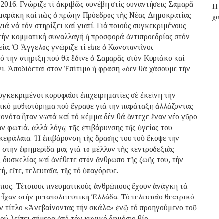
016. Γνώριζε τί ἀκριβῶς συνέβη στίς συναντήσεις Σαμαρᾶ
H 
εϊμαράκη καί πῶς ὁ πρώην Πρόεδρος τῆς Νέας Δημοκρατίας
χα
 νά τόν στηρίξει καί γιατί. Γιά ποιούς συγκεκριμένους
 τήν κομματική συναλλαγή ἡ προσφορά ἀντιπροεδρίας στόν
α. Ὁ Ἄγγελος γνώριζε τί εἶπε ὁ Κωνσταντῖνος
ό τήν στήριξη πού θά ἔδινε ὁ Σαμαρᾶς στόν Κυριάκο καί
ι. Ἀποδίδεται στόν Ἐπίτιμο ἡ φράση «δέν θά χάσουμε τήν
γκεκριμένοι κορυφαῖοι ἐπιχειρηματίες σέ ἐκείνη τήν
τικό μυθιστόρημα πού ἔγραψε γιά τήν παράταξη ἀλλάζοντας
ονότα ἦταν νωπά καί τό κόμμα δέν θά ἄντεχε ἕναν νέο γῦρο
ν φωτιά, ἀλλά λόγῳ τῆς ἐπιβάρυνσης τῆς ὑγείας του
 κεφάλαια. Ἡ ἐπιβάρυνση τῆς ὅρασής του τοῦ ἔκοψε τήν
 στήν ἐφημερίδα μας γιά τό μέλλον τῆς κεντροδεξιᾶς
ς δυσκολίας καί ἀνέθετε στόν ἄνθρωπο τῆς ζωῆς του, τήν
 εἴτε, τελευταῖα, τῆς τό ὑπαγόρευε.
πος. Τέτοιους πνευματικούς ἀνθρώπους ἔχουν ἀνάγκη τά
εἶχαν στήν μεταπολιτευτική Ἑλλάδα. Τό τελευταῖο θεατρικό
τόν τίτλο «Ἀνεβαίνοντας τήν σκάλα» ἐνῷ τό προηγούμενο τοῦ
πού λείπει σήμερα ἀπό τόν κυνικό δημόσιο βίο.