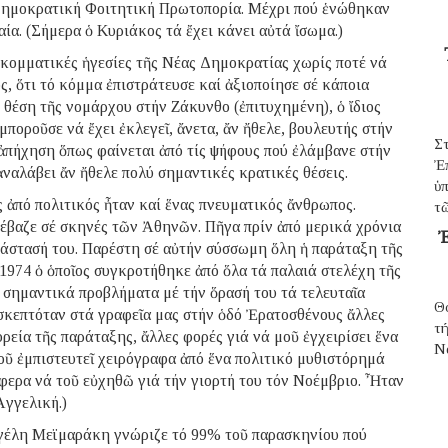
 Δημοκρατική Φοιτητική Πρωτοπορία. Μέχρι πού ἑνώθηκαν
ία. (Σήμερα ὁ Κυριάκος τά ἔχει κάνει αὐτά ἴσωμα.)
κομματικές ἡγεσίες τῆς Νέας Δημοκρατίας χωρίς ποτέ νά
ς, ὅτι τό κόμμα ἐπιστράτευσε καί ἀξιοποίησε σέ κάποια
θέση τῆς νομάρχου στήν Ζάκυνθο (ἐπιτυχημένη), ὁ ἴδιος
μποροῦσε νά ἔχει ἐκλεγεῖ, ἄνετα, ἄν ἤθελε, βουλευτής στήν
Σ
ἀπήχηση ὅπως φαίνεται ἀπό τίς ψήφους πού ἐλάμβανε στήν
Ἐ
ἀναλάβει ἄν ἤθελε πολύ σημαντικές κρατικές θέσεις.
ὑπ
 ἀπό πολιτικός ἦταν καί ἕνας πνευματικός ἄνθρωπος.
τῶ
έβαζε σέ σκηνές τῶν Ἀθηνῶν. Πῆγα πρίν ἀπό μερικά χρόνια
Ἐ
ράστασή του. Παρέστη σέ αὐτήν σύσσωμη ὅλη ἡ παράταξη τῆς
974 ὁ ὁποῖος συγκροτήθηκε ἀπό ὅλα τά παλαιά στελέχη τῆς
σημαντικά προβλήματα μέ τήν ὅρασή του τά τελευταῖα
Θ
ισκεπτόταν στά γραφεῖα μας στήν ὁδό Ἐρατοσθένους ἄλλες
τ
ρεία τῆς παράταξης, ἄλλες φορές γιά νά μοῦ ἐγχειρίσει ἕνα
N
οῦ ἐμπιστευτεῖ χειρόγραφα ἀπό ἕνα πολιτικό μυθιστόρημά
άφερα νά τοῦ εὐχηθῶ γιά τήν γιορτή του τόν Νοέμβριο. Ἦταν
Ἀγγελική.)
γγέλη Μεϊμαράκη γνώριζε τό 99% τοῦ παρασκηνίου πού