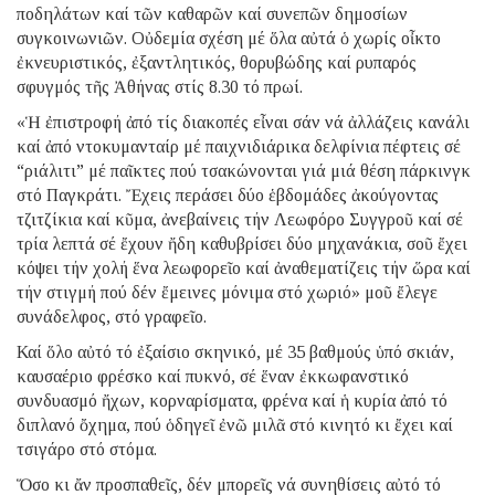
ποδηλάτων καί τῶν καθαρῶν καί συνεπῶν δημοσίων
συγκοινωνιῶν. Οὐδεμία σχέση μέ ὅλα αὐτά ὁ χωρίς οἶκτο
ἐκνευριστικός, ἐξαντλητικός, θορυβώδης καί ρυπαρός
σφυγμός τῆς Ἀθήνας στίς 8.30 τό πρωί.
«Ἡ ἐπιστροφή ἀπό τίς διακοπές εἶναι σάν νά ἀλλάζεις κανάλι
καί ἀπό ντοκυμανταίρ μέ παιχνιδιάρικα δελφίνια πέφτεις σέ
“ριάλιτι” μέ παῖκτες πού τσακώνονται γιά μιά θέση πάρκινγκ
στό Παγκράτι. Ἔχεις περάσει δύο ἑβδομάδες ἀκούγοντας
τζιτζίκια καί κῦμα, ἀνεβαίνεις τήν Λεωφόρο Συγγροῦ καί σέ
τρία λεπτά σέ ἔχουν ἤδη καθυβρίσει δύο μηχανάκια, σοῦ ἔχει
κόψει τήν χολή ἕνα λεωφορεῖο καί ἀναθεματίζεις τήν ὥρα καί
τήν στιγμή πού δέν ἔμεινες μόνιμα στό χωριό» μοῦ ἔλεγε
συνάδελφος, στό γραφεῖο.
Καί ὅλο αὐτό τό ἐξαίσιο σκηνικό, μέ 35 βαθμούς ὑπό σκιάν,
καυσαέριο φρέσκο καί πυκνό, σέ ἕναν ἐκκωφανστικό
συνδυασμό ἤχων, κορναρίσματα, φρένα καί ἡ κυρία ἀπό τό
διπλανό ὄχημα, πού ὁδηγεῖ ἐνῶ μιλᾶ στό κινητό κι ἔχει καί
τσιγάρο στό στόμα.
Ὅσο κι ἄν προσπαθεῖς, δέν μπορεῖς νά συνηθίσεις αὐτό τό