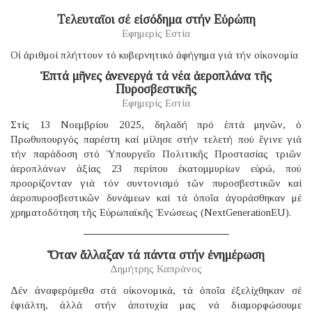
Τελευταῖοι σέ εἰσόδημα στήν Εὐρώπη
Εφημερίς Εστία
Οἱ ἀριθμοί πλήττουν τό κυβερνητικό ἀφήγημα γιά τήν οἰκονομία
Ἑπτά μῆνες ἀνενεργά τά νέα ἀεροπλάνα τῆς
Πυροσβεστικῆς
Εφημερίς Εστία
Στίς 13 Νοεμβρίου 2025, δηλαδή πρό ἑπτά μηνῶν, ὁ
Πρωθυπουργός παρέστη καί μίλησε στήν τελετή πού ἔγινε γιά
τήν παράδοση στό Ὑπουργεῖο Πολιτικῆς Προστασίας τριῶν
ἀεροπλάνων ἀξίας 23 περίπου ἑκατομμυρίων εὐρώ, πού
προορίζονταν γιά τόν συντονισμό τῶν πυροσβεστικῶν καί
ἀεροπυροσβεστικῶν δυνάμεων καί τά ὁποῖα ἀγοράσθηκαν μέ
χρηματοδότηση τῆς Εὐρωπαϊκῆς Ἑνώσεως (NextGenerationEU).
Ὅταν ἄλλαξαν τά πάντα στήν ἐνημέρωση
Δημήτρης Καπράνος
Δέν ἀναφερόμεθα στά οἰκονομικά, τά ὁποῖα ἐξελίχθηκαν σέ
ἐφιάλτη, ἀλλά στήν ἀποτυχία μας νά διαμορφώσουμε