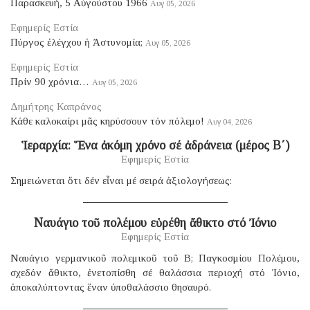
Παρασκευή, 5 Αὐγούστου 1966
Αυγ 05, 2026
Εφημερίς Εστία
Πύργος ἐλέγχου ἡ Ἀστυνομία;
Αυγ 05, 2026
Εφημερίς Εστία
Πρίν 90 χρόνια…
Αυγ 05, 2026
Δημήτρης Καπράνος
Κάθε καλοκαίρι μᾶς κηρύσσουν τόν πόλεμο!
Αυγ 04, 2026
Ἱεραρχία: Ἕνα ἀκόμη χρόνο σέ ἀδράνεια (μέρος B΄)
Εφημερίς Εστία
Σημειώνεται ὅτι δέν εἶναι μέ σειρά ἀξιολογήσεως:
Ναυάγιο τοῦ πολέμου εὑρέθη ἄθικτο στό Ἰόνιο
Εφημερίς Εστία
Ναυάγιο γερμανικοῦ πολεμικοῦ τοῦ B; Παγκοσμίου Πολέμου,
σχεδόν ἄθικτο, ἐνετοπίσθη σέ θαλάσσια περιοχή στό Ἰόνιο,
ἀποκαλύπτοντας ἕναν ὑποθαλάσσιο θησαυρό.