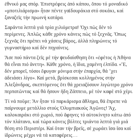
ἐθνικό μας σπόρ. Ἐπιστρέφεις ἀπό κάπου, ὅπου τό μοναδικό
«μποτιλιάρισμα» ἦταν πέντε γαϊδουράκια στό σοκάκι, καί
ξαναζεῖς τήν πρωινή κατάρα.
Σαράντα λεπτά γιά τρία χιλιόμετρα! Ὄχι πώς δέν τό
περίμενες. Ἁπλῶς κάθε χρόνο κάνεις πώς τό ξεχνᾶς. Ὅπως
ξεχνᾶς ὅτι πρέπει νά χάσεις βάρος, ἀλλά πληρώνεις τό
γυμναστήριο καί δέν πηγαίνεις.
Ἄσε πού πάντα ζεῖς μέ τήν ψευδαίσθηση ὅτι «ἐφέτος ἡ Ἀθήνα
θά εἶναι πιό ἄνετη». Κάθε χρόνο, ἡ ἴδια, χαμένη ἐλπίδα. «Ἔ,
δέν μπορεῖ, τόσοι ἔφυγαν μόνιμα στήν ἐπαρχία, θά ’χει
ἀδειάσει λίγο». Καί μετά, βρίσκεσαι κολλημένος στήν
Ἀλεξάνδρας, σκεπτόμενος ὅτι θά χρειαζόσουν λιγώτερο χρόνο
περπατῶντας καί θά ἤσουν ἤδη Ζάππειο, μέ τόν καφέ στό χέρι.
Τί νά ποῦμε; Ἄν ἦταν τό παρκάρισμα ἄθλημα, θά ἔπρεπε νά
παίρνουμε μετάλλιο στούς Ὀλυμπιακούς Ἀγῶνες! Ἄχ,
καλοκαιράκι στό χωριό, πού ἄφηνες τό αὐτοκίνητο κάτω ἀπό
τόν πλάτανο, καί τώρα κάνεις βόλτες τριάντα λεπτά γιά μιά
θέση στό Περιστέρι. Καί ὅταν τήν βρεῖς, σέ χωράει ἴσα-ἴσα καί
ἱδρώνεις μέχρι νά τά καταφέρεις…