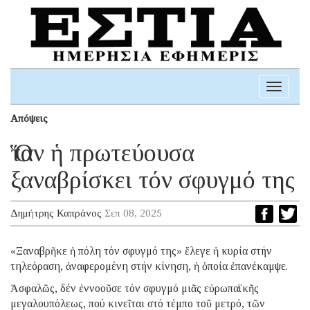
Toggle
navigati
Απόψεις
Ὅταν ἡ πρωτεύουσα
ξαναβρίσκει τόν σφυγμό της
Δημήτρης Καπράνος
Σεπ 08, 2025
«Ξαναβρῆκε ἡ πόλη τόν σφυγμό της» ἔλεγε ἡ κυρία στήν
τηλεόραση, ἀναφερομένη στήν κίνηση, ἡ ὁποία ἐπανέκαμψε.
Ἀσφαλῶς, δέν ἐννοοῦσε τόν σφυγμό μιᾶς εὐρωπαϊκῆς
μεγαλουπόλεως, πού κινεῖται στό τέμπο τοῦ μετρό, τῶν