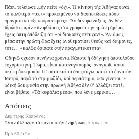
Πάει, τελείωσε ,μήν πεῖτε «ὄχι». Ἡ κίνηση τῆς Ἀθήνας εἶναι
τό καλύτερο «τέστ» προκειμένου νά διαπιστώσεις πόσο
πραγματικά «ξεκουράστηκες». Ἄν δέν φωνάξεις, ἄν δέν
ἱδρώσεις πρίν κἄν φθάσεις στό γραφεῖο τήν πρώτη ἡμέρα,
ἔχεις ἁπτή ἀπόδειξη ὅτι «οἱ διακοπές πέτυχαν!». Ἄν ὅμως
μέσα στήν πρώτη ὥρα ἔχεις ἀναθεματίσει θεούς καί δαίμονες,
τότε… «καλῶς ὁρίσατε στήν πραγματικότητα»…
Ὁδηγῶ σχεδόν πενῆντα χρόνια. Κάποτε ἡ ὁδήγηση ἀποτελοῦσε
εὐχαρίστηση. Τώρα, εἶναι καταναγκασμός, ἀναγκαῖο κακό,
σκέτη δοκιμασία. Γι’ αὐτό καί τό ἀποφεύγω, κατά τό δυνατόν.
Μετρό, παρά τό στριμωξίδι, καί περπάτημα, ὅσο γίνεται. Ἡ
ὁδική δοκιμασία στήν πρωινή Ἀθήνα δέν θ’ ἀλλάξει ποτέ,
εἶναι βέβαιο. «Τά κεφάλια μέσα», πού λένε μερικοί…
Απόψεις
Δημήτρης Καπράνος
Ὅταν ἄλλαξαν τά πάντα στήν ἐνημέρωση
Αυγ 06, 2026
Πρό 60 ἐτῶν