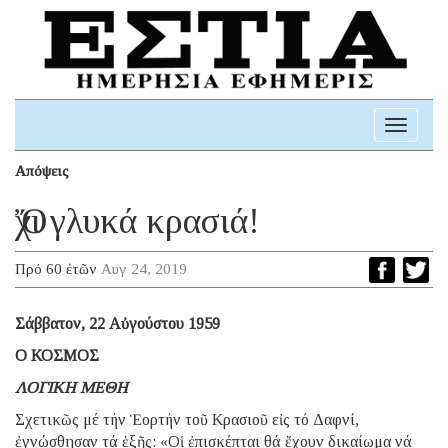
Toggle
navigati
Απόψεις
Ὄχι γλυκά κρασιά!
Πρό 60 ἐτῶν
Αυγ 24, 2019
Σάββατον, 22 Αὐγούστου 1959
Ο ΚΟΣΜΟΣ
ΛΟΓΙΚΗ ΜΕΘΗ
Σχετικῶς μέ τήν Ἑορτήν τοῦ Κρασιοῦ εἰς τό Δαφνί,
ἐγνώσθησαν τά ἑξῆς: «Οἱ ἐπισκέπται θά ἔχουν δικαίωμα νά