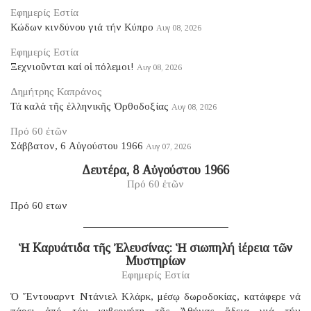
Εφημερίς Εστία
Κώδων κινδύνου γιά τήν Κύπρο
Αυγ 08, 2026
Εφημερίς Εστία
Ξεχνιοῦνται καί οἱ πόλεμοι!
Αυγ 08, 2026
Δημήτρης Καπράνος
Τά καλά τῆς ἑλληνικῆς Ὀρθοδοξίας
Αυγ 08, 2026
Πρό 60 ἐτῶν
Σάββατον, 6 Αὐγούστου 1966
Αυγ 07, 2026
Δευτέρα, 8 Αὐγούστου 1966
Πρό 60 ἐτῶν
Πρό 60 ετων
Ἡ Καρυάτιδα τῆς Ἐλευσίνας: Ἡ σιωπηλή ἱέρεια τῶν
Μυστηρίων
Εφημερίς Εστία
Ὁ Ἔντουαρντ Ντάνιελ Κλάρκ, μέσῳ δωροδοκίας, κατάφερε νά
πάρει ἀπό τόν κυβερνήτη τῆς Ἀθήνας ἄδεια γιά τήν