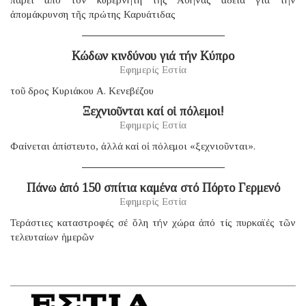
ἀπομάκρυνση τῆς πρώτης Καρυάτιδας
Κώδων κινδύνου γιά τήν Κύπρο
Εφημερίς Εστία
τοῦ δρος Κυριάκου Α. Κενεβέζου
Ξεχνιοῦνται καί οἱ πόλεμοι!
Εφημερίς Εστία
Φαίνεται ἀπίστευτο, ἀλλά καί οἱ πόλεμοι «ξεχνιοῦνται».
Πάνω ἀπό 150 σπίτια καμένα στό Πόρτο Γερμενό
Εφημερίς Εστία
Τεράστιες καταστροφές σέ ὅλη τήν χώρα ἀπό τίς πυρκαϊές τῶν
τελευταίων ἡμερῶν