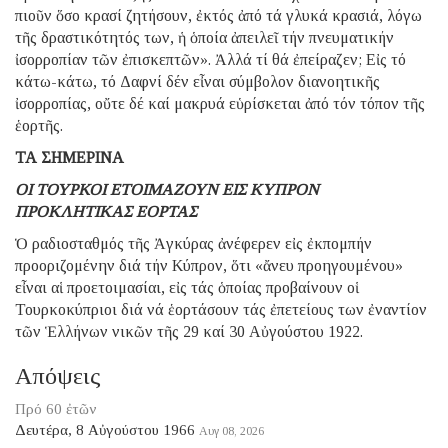
πιοῦν ὅσο κρασί ζητήσουν, ἐκτός ἀπό τά γλυκά κρασιά, λόγω
τῆς δραστικότητός των, ἡ ὁποία ἀπειλεῖ τήν πνευματικήν
ἰσορροπίαν τῶν ἐπισκεπτῶν». Ἀλλά τί θά ἐπείραζεν; Εἰς τό
κάτω-κάτω, τό Δαφνί δέν εἶναι σύμβολον διανοητικῆς
ἰσορροπίας, οὔτε δέ καί μακρυά εὑρίσκεται ἀπό τόν τόπον τῆς
ἑορτῆς.
ΤΑ ΣΗΜΕΡΙΝΑ
ΟΙ ΤΟΥΡΚΟΙ ΕΤΟΙΜΑΖΟΥΝ ΕΙΣ ΚΥΠΡΟΝ
ΠΡΟΚΛΗΤΙΚΑΣ ΕΟΡΤΑΣ
Ὁ ραδιοσταθμός τῆς Ἀγκύρας ἀνέφερεν εἰς ἐκπομπήν
προοριζομένην διά τήν Κύπρον, ὅτι «ἄνευ προηγουμένου»
εἶναι αἱ προετοιμασίαι, εἰς τάς ὁποίας προβαίνουν οἱ
Τουρκοκύπριοι διά νά ἑορτάσουν τάς ἐπετείους των ἐναντίον
τῶν Ἑλλήνων νικῶν τῆς 29 καί 30 Αὐγούστου 1922.
Απόψεις
Πρό 60 ἐτῶν
Δευτέρα, 8 Αὐγούστου 1966
Αυγ 08, 2026