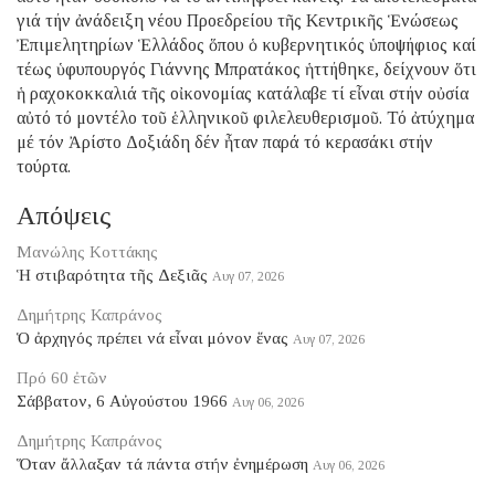
γιά τήν ἀνάδειξη νέου Προεδρείου τῆς Κεντρικῆς Ἑνώσεως
Ἐπιμελητηρίων Ἑλλάδος ὅπου ὁ κυβερνητικός ὑποψήφιος καί
τέως ὑφυπουργός Γιάννης Μπρατάκος ἡττήθηκε, δείχνουν ὅτι
ἡ ραχοκοκκαλιά τῆς οἰκονομίας κατάλαβε τί εἶναι στήν οὐσία
αὐτό τό μοντέλο τοῦ ἑλληνικοῦ φιλελευθερισμοῦ. Τό ἀτύχημα
μέ τόν Ἀρίστο Δοξιάδη δέν ἦταν παρά τό κερασάκι στήν
τούρτα.
Απόψεις
Μανώλης Κοττάκης
Ἡ στιβαρότητα τῆς Δεξιᾶς
Αυγ 07, 2026
Δημήτρης Καπράνος
Ὁ ἀρχηγός πρέπει νά εἶναι μόνον ἕνας
Αυγ 07, 2026
Πρό 60 ἐτῶν
Σάββατον, 6 Αὐγούστου 1966
Αυγ 06, 2026
Δημήτρης Καπράνος
Ὅταν ἄλλαξαν τά πάντα στήν ἐνημέρωση
Αυγ 06, 2026