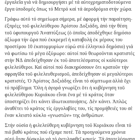
ἐργαλεῖα γιά νά δημιουργήσει μέ τά αὐτοχρηματοδοτούμενα
ἔργα ὑποδομές ὅπως τό Μετρό καί τά ἀεροδρόμια στήν χώρα.
Γράφω αὐτό τό σημείωμα σήμερα, μέ ἀφορμή τήν παραίτηση-
ἐξπρέςς τοῦ φιλελεύθερου Ἀρίστου Δοξιάδη, ἀπό τήν θέση
τοῦ ὑφυπουργοῦ Ἀναπτύξεως (ὁ ὁποῖος ἀποδέχθηκε δημόσιο
ἀξίωμα τήν ὥρα πού ἐκκρεμεῖ ἡ καταβολή ἐκ μέρους του
προστίμου 10 ἑκατομμυρίων εὐρώ στό ἑλληνικό δημόσιο) γιά
νά φωτίσω τό μέγα ὀξύμωρο: αὐτοί πού θεωροῦνται κρατιστές
στήν ΝΔ ἀπεδείχθησαν ἐκ τοῦ ἀποτελέσματος οἱ καλύτεροι
φιλελεύθεροι. Καί αὐτοί πού διακηρύσσουν ὅτι κρατοῦν τήν
σφραγῖδα τοῦ φιλελευθερισμοῦ, ἀπεδείχθησαν οἱ μεγαλύτεροι
κρατιστές. Ὁ Ἀρίστος Δοξιάδης εἶναι τό σύμπτωμα ἀλλά ὄχι
τό πρόβλημα. Ὅλη ἡ ἀγορά γνωρίζει ὅτι ἡ κυβέρνηση τοῦ
φιλελεύθερου Κυριάκου εἶναι ἕνα μέ τό κράτος ὅταν
ὑποστηρίζει ὅτι κάνει ἰδιωτικοποιήσεις. Δέν κάνει. Ἁπλῶς
ἀναθέτει τό κράτος τίς ἐργολαβίες του, τίς προμήθειές του σέ
ἕναν κλειστό κύκλο «γνωστῶν» της ἀνθρώπων.
Στήν οὐσία ἡ φιλελεύθερη κυβέρνηση τοῦ Κυριάκου εἶναι τό
πιό βαθύ κράτος πού εἴχαμε ποτέ. Τά προηγούμενα χρόνια
αὐτό ἦταν δύσκολο νά τό ἀντιληφθεῖ κανείς. Τά ἀποτελέσματα