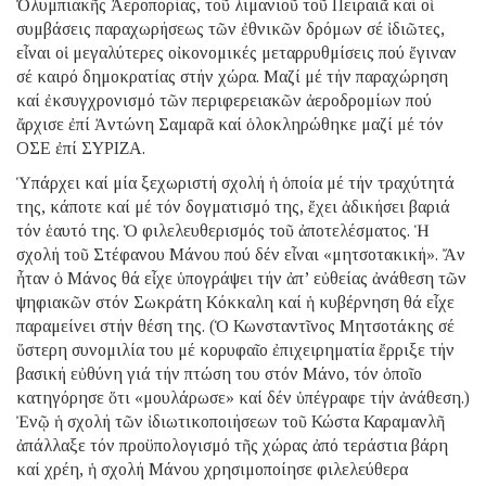
Ὀλυμπιακῆς Ἀεροπορίας, τοῦ λιμανιοῦ τοῦ Πειραιᾶ καί οἱ
συμβάσεις παραχωρήσεως τῶν ἐθνικῶν δρόμων σέ ἰδιῶτες,
εἶναι οἱ μεγαλύτερες οἰκονομικές μεταρρυθμίσεις πού ἔγιναν
σέ καιρό δημοκρατίας στήν χώρα. Μαζί μέ τήν παραχώρηση
καί ἐκσυγχρονισμό τῶν περιφερειακῶν ἀεροδρομίων πού
ἄρχισε ἐπί Ἀντώνη Σαμαρᾶ καί ὁλοκληρώθηκε μαζί μέ τόν
ΟΣΕ ἐπί ΣΥΡΙΖΑ.
Ὑπάρχει καί μία ξεχωριστή σχολή ἡ ὁποία μέ τήν τραχύτητά
της, κάποτε καί μέ τόν δογματισμό της, ἔχει ἀδικήσει βαριά
τόν ἑαυτό της. Ὁ φιλελευθερισμός τοῦ ἀποτελέσματος. Ἡ
σχολή τοῦ Στέφανου Μάνου πού δέν εἶναι «μητσοτακική». Ἄν
ἦταν ὁ Μάνος θά εἶχε ὑπογράψει τήν ἀπ’ εὐθείας ἀνάθεση τῶν
ψηφιακῶν στόν Σωκράτη Κόκκαλη καί ἡ κυβέρνηση θά εἶχε
παραμείνει στήν θέση της. (Ὁ Κωνσταντῖνος Μητσοτάκης σέ
ὕστερη συνομιλία του μέ κορυφαῖο ἐπιχειρηματία ἔρριξε τήν
βασική εὐθύνη γιά τήν πτώση του στόν Μάνο, τόν ὁποῖο
κατηγόρησε ὅτι «μουλάρωσε» καί δέν ὑπέγραφε τήν ἀνάθεση.)
Ἐνῷ ἡ σχολή τῶν ἰδιωτικοποιήσεων τοῦ Κώστα Καραμανλῆ
ἀπάλλαξε τόν προϋπολογισμό τῆς χώρας ἀπό τεράστια βάρη
καί χρέη, ἡ σχολή Μάνου χρησιμοποίησε φιλελεύθερα