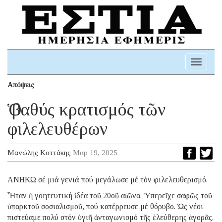
Toggle
navigati
Απόψεις
Ὁ βαθύς κρατισμός τῶν
φιλελευθέρων
Μανώλης Κοττάκης
Μαρ 19, 2025
ΑΝΗΚΩ σέ μιά γενιά πού μεγάλωσε μέ τόν φιλελευθερισμό.
Ἦταν ἡ γοητευτική ἰδέα τοῦ 20oῦ αἰῶνα. Ὑπερεῖχε σαφῶς τοῦ
ὑπαρκτοῦ σοσιαλισμοῦ, πού κατέρρευσε μέ θόρυβο. Ὡς νέοι
πιστεύαμε πολύ στόν ὑγιῆ ἀνταγωνισμό τῆς ἐλεύθερης ἀγορᾶς.