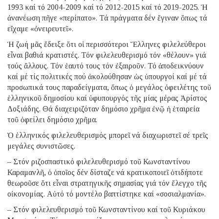
1993 καί τό 2004-2009 καί τό 2012-2015 καί τό 2019-2025. Ἡ
ἀνανέωση πῆγε «περίπατο». Τά πράγματα δέν ἔγιναν ὅπως τά
εἴχαμε «ὀνειρευτεῖ».
Ἡ ζωή μᾶς ἔδειξε ὅτι οἱ περισσότεροι Ἕλληνες φιλελεύθεροι
εἶναι βαθιά κρατιστές. Τόν φιλελευθερισμό τόν «θέλουν» γιά
τούς ἄλλους. Τόν ἑαυτό τους τόν ἐξαιροῦν. Τό ἀποδεικνύουν
καί μέ τίς πολιτικές πού ἀκολούθησαν ὡς ὑπουργοί καί μέ τά
προσωπικά τους παραδείγματα, ὅπως ὁ μεγάλος ὀφειλέτης τοῦ
ἑλληνικοῦ δημοσίου καί ὑφυπουργός τῆς μίας μέρας Ἀρίστος
Δοξιάδης. Θά διαχειριζόταν δημόσιο χρῆμα ἐνῷ ἡ ἑταιρεία
τοῦ ὀφείλει δημόσιο χρῆμα.
Ὁ ἑλληνικός φιλελευθερισμός μπορεῖ νά διαχωριστεῖ σέ τρεῖς
μεγάλες συνιστῶσες.
– Στόν ριζοσπαστικό φιλελευθερισμό τοῦ Κωνσταντίνου
Καραμανλῆ, ὁ ὁποῖος δέν δίσταζε νά κρατικοποιεῖ ὁτιδήποτε
θεωροῦσε ὅτι εἶναι στρατηγικῆς σημασίας γιά τόν ἔλεγχο τῆς
οἰκονομίας. Αὐτό τό μοντέλο βαπτίστηκε καί «σοσιαλμανία».
– Στόν φιλελευθερισμό τοῦ Κωνσταντίνου καί τοῦ Κυριάκου