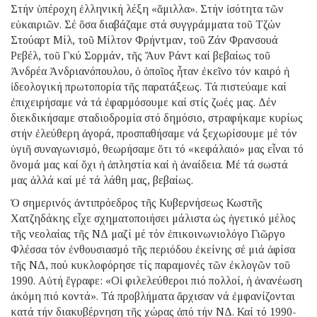
Στήν ὑπέροχη ἑλληνική λέξη «ἅμιλλα». Στήν ἰσότητα τῶν
εὐκαιριῶν. Σέ ὅσα διαβάζαμε στά συγγράμματα τοῦ Τζών
Στούαρτ Μίλ, τοῦ Μίλτον Φρήντμαν, τοῦ Ζάν Φρανσουά
Ρεβέλ, τοῦ Γκύ Σορμάν, τῆς Ἄυν Ράντ καί βεβαίως τοῦ
Ἀνδρέα Ἀνδριανόπουλου, ὁ ὁποῖος ἦταν ἐκεῖνο τόν καιρό ἡ
ἰδεολογική πρωτοπορία τῆς παρατάξεως. Τά πιστεύαμε καί
ἐπιχειρήσαμε νά τά ἐφαρμόσουμε καί στίς ζωές μας. Δέν
διεκδικήσαμε σταδιοδρομία στό δημόσιο, στραφήκαμε κυρίως
στήν ἐλεύθερη ἀγορά, προσπαθήσαμε νά ξεχωρίσουμε μέ τόν
ὑγιῆ συναγωνισμό, θεωρήσαμε ὅτι τό «κεφάλαιό» μας εἶναι τό
ὄνομά μας καί ὄχι ἡ ἀπληστία καί ἡ ἀναίδεια. Μέ τά σωστά
μας ἀλλά καί μέ τά λάθη μας, βεβαίως.
Ὁ σημερινός ἀντιπρόεδρος τῆς Κυβερνήσεως Κωστῆς
Χατζηδάκης εἶχε σχηματοποιήσει μάλιστα ὡς ἡγετικό μέλος
τῆς νεολαίας τῆς ΝΔ μαζί μέ τόν ἐπικοινωνιολόγο Γιῶργο
Φλέσσα τόν ἐνθουσιασμό τῆς περιόδου ἐκείνης σέ μιά ἀφίσα
τῆς ΝΔ, πού κυκλοφόρησε τίς παραμονές τῶν ἐκλογῶν τοῦ
1990. Αὐτή ἔγραφε: «Οἱ φιλελεύθεροι πιό πολλοί, ἡ ἀνανέωση
ἀκόμη πιό κοντά». Τά προβλήματα ἄρχισαν νά ἐμφανίζονται
κατά τήν διακυβέρνηση τῆς χώρας ἀπό τήν ΝΔ. Καί τό 1990-