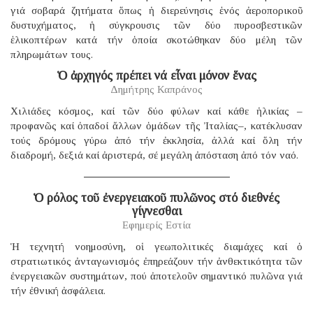
γιά σοβαρά ζητήματα ὅπως ἡ διερεύνησις ἑνός ἀεροπορικοῦ
δυστυχήματος, ἡ σύγκρουσις τῶν δύο πυροσβεστικῶν
ἑλικοπτέρων κατά τήν ὁποία σκοτώθηκαν δύο μέλη τῶν
πληρωμάτων τους.
Ὁ ἀρχηγός πρέπει νά εἶναι μόνον ἕνας
Δημήτρης Καπράνος
Χιλιάδες κόσμος, καί τῶν δύο φύλων καί κάθε ἡλικίας –
προφανῶς καί ὀπαδοί ἄλλων ὁμάδων τῆς Ἰταλίας–, κατέκλυσαν
τούς δρόμους γύρω ἀπό τήν ἐκκλησία, ἀλλά καί ὅλη τήν
διαδρομή, δεξιά καί ἀριστερά, σέ μεγάλη ἀπόσταση ἀπό τόν ναό.
Ὁ ρόλος τοῦ ἐνεργειακοῦ πυλῶνος στό διεθνές
γίγνεσθαι
Εφημερίς Εστία
Ἡ τεχνητή νοημοσύνη, οἱ γεωπολιτικές διαμάχες καί ὁ
στρατιωτικός ἀνταγωνισμός ἐπηρεάζουν τήν ἀνθεκτικότητα τῶν
ἐνεργειακῶν συστημάτων, πού ἀποτελοῦν σημαντικό πυλῶνα γιά
τήν ἐθνική ἀσφάλεια.