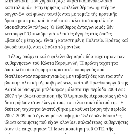
Μητσοτάκη. Τόν χαρακτηρίζω «κρατικομονοπωλιακό
καπιταλισμό». Ἐπιχειρήσεις «φιλελευθέρων» ἡμετέρων
συγγενῶν καί φίλων ταυτίζονται μέ τομεῖς τῆς κρατικῆς
δραστηριότητας καί σέ καθεστώς κλειστοῦ καρτέλ τήν
ὑποκαθιστοῦν πλήρως. Ὁ ἐλεύθερος ἀνταγωνισμός δέν
λειτουργεῖ. Ὁμιλοῦμε γιά κλειστές ἀγορές στίς ὁποῖες
«βασικός μέτοχος» εἶναι ἡ κατεστημένη Πολιτεία. Κράτος καί
ἀγορά ταυτίζονται σέ αὐτό τό μοντέλο.
– Τέλος, ὑπάρχει καί ὁ φιλελευθερισμός δύο ταχυτήτων τῶν
κυβερνήσεων τοῦ Κώστα Καραμανλῆ. Ἡ πρώτη ταχύτητα
ἀπετελεῖτο ἀπό ἀφόρητα κρατιστές ὑπουργούς πού
διαπλέκονταν παρασκηνιακῶς μέ νταβατζῆδες κόντρα στήν
βασική πολιτική τῆς κυβερνήσεως καί τοῦ Πρωθυπουργοῦ της.
Αὐτοί οἱ ὑπουργοί μπλόκαραν μάλιστα τήν περίοδο 2004 ἕως
2007 τήν ἰδιωτικοποίηση τῆς Ὀλυμπιακῆς Ἀεροπορίας γιά νά
διατηρήσουν στόν ἔλεγχό τους τό πελατειακό δίκτυό της. Ἡ
δεύτερη ταχύτητα ἀναπτύχθηκε μέ καθυστέρηση τήν περίοδο
2007-2009, πού ἔγιναν μέ πλειοψηφία 152 ἑδρῶν δύσκολες
ἰδιωτικοποιήσεις πού εἶχαν κλονίσει παλαιότερες κυβερνήσεις
ὅταν τίς ἐπιχείρησαν: Ἡ ἰδιωτικοποίηση τοῦ ΟΤΕ, τῆς