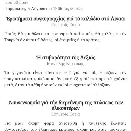
Πρό 60 ἐτῶν
Παρασκευή, 5 Αὐγούστου 1966
Αυγ 05, 2026
Ἐρωτήματα συγκυριαρχίας γιά τό καλώδιο στό Αἰγαῖο
Εφημερίς Εστία
Ποιός θά μισθώνει τά ἐρευνητικά καί ποιός θά μιλᾶ μέ τήν
Τουρκία ἄν ἀπαιτεῖ ἄδειες, οἱ ἑταιρεῖες ἤ τό κράτος;
Ἡ στιβαρότητα τῆς Δεξιᾶς
Μανώλης Κοττάκης
Τά γεγονότα εἶναι πάντοτε ἐκεῖ γιά νά μᾶς θυμίζουν τήν
πραγματικότητα, ἀκόμα κι ἄν αὐτή ἐξωραΐζεται ἀρκετά χρόνια
μετά, ὅταν τά πάθη ἠρεμοῦν καί οἱ συσχετισμοί ἀλλάζουν.
Ἀσυνεννοησία γιά τήν διερεύνηση τῆς πτώσεως τῶν
ἑλικοπτέρων
Εφημερίς Εστία
Γιά μιάν ἀκόμη φορά ἀνεδείχθη ἡ παντελής ἔλλειψις
συντονισμοῦ τοῦ ἑλληνικοῦ κράτους, ἀκόμη καί ὅταν πρόκειται