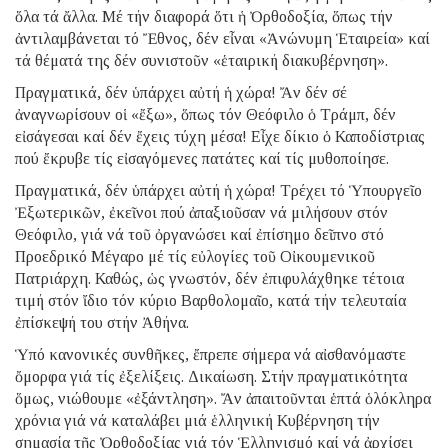
ὅλα τά ἄλλα. Μέ τήν διαφορά ὅτι ἡ Ὀρθοδοξία, ὅπως τήν
ἀντιλαμβάνεται τό Ἔθνος, δέν εἶναι «Ἀνώνυμη Ἑταιρεία» καί
τά θέματά της δέν συνιστοῦν «ἑταιρική διακυβέρνηση».
Πραγματικά, δέν ὑπάρχει αὐτή ἡ χώρα! Ἄν δέν σέ
ἀναγνωρίσουν οἱ «ἔξω», ὅπως τόν Θεόφιλο ὁ Τράμπ, δέν
εἰσάγεσαι καί δέν ἔχεις τύχη μέσα! Εἶχε δίκιο ὁ Καποδίστριας
πού ἔκρυβε τίς εἰσαγόμενες πατάτες καί τίς μυθοποίησε.
Πραγματικά, δέν ὑπάρχει αὐτή ἡ χώρα! Τρέχει τό Ὑπουργεῖο
Ἐξωτερικῶν, ἐκεῖνοι πού ἀπαξιοῦσαν νά μιλήσουν στόν
Θεόφιλο, γιά νά τοῦ ὀργανώσει καί ἐπίσημο δεῖπνο στό
Προεδρικό Μέγαρο μέ τίς εὐλογίες τοῦ Οἰκουμενικοῦ
Πατριάρχη. Καθώς, ὡς γνωστόν, δέν ἐπιφυλάχθηκε τέτοια
τιμή στόν ἴδιο τόν κύριο Βαρθολομαῖο, κατά τήν τελευταία
ἐπίσκεψή του στήν Ἀθήνα.
Ὑπό κανονικές συνθῆκες, ἔπρεπε σήμερα νά αἰσθανόμαστε
ὄμορφα γιά τίς ἐξελίξεις. Δικαίωση. Στήν πραγματικότητα
ὅμως, νιώθουμε «ἐξάντληση». Ἄν ἀπαιτοῦνται ἑπτά ὁλόκληρα
χρόνια γιά νά καταλάβει μιά ἑλληνική Κυβέρνηση τήν
σημασία τῆς Ὀρθοδοξίας γιά τόν Ἑλληνισμό καί νά ἀρχίσει