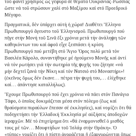
τοῦ φανεῖ χρήσιμος ὡς γέφυρα σέ θέματα Οὐκρανίας-Ρωσσίας
ὥστε νά τοῦ στρώσουν χαλί στό Μαξίμου καί στό Προεδρικό
Μέγαρο.
Πραγματικά, δέν ὑπάρχει αὐτή ἡ χώρα! Διαθέτει Ἕλληνα
Πρωθυπουργό ἄγευστο τοῦ Ἑλληνισμοῦ. Πρωθυπουργό πού
πῆγε στήν Μονή τοῦ Σινᾶ ἕξι χρόνια μετά τήν ἀνάληψη τῶν
καθηκόντων του καί ἀφοῦ εἶχε ξεσπάσει ἡ κρίση.
Πρωθυπουργό πού μετέβη στό Ἅγιο Ὅρος πολύ μετά τόν
Βασιλέα Κάρολο, συναντήθηκε μέ ἡγούμενο Μονῆς καί ἀντί
νά τόν ρωτήσει γιά τήν σωτηρία τῆς ψυχῆς του ζήτησε «νά
μήν δεχτεῖ ξανά τήν Νίκη καί τόν Νατσιό στό Μοναστήρι»!
(ἐκεῖνος ὅμως δέν ἔκανε… πέτρα τήν ψυχή του,… ἑλίχθηκε
καί… ἀπάντησε καταλλήλως).
Ἔχουμε Πρωθυπουργό πού ἔχει χρόνια νά πάει στόν Πανάγιο
Τάφο, ὁ ὁποῖος δοκιμάζεται μέσα στόν πόλεμο (ἕως καί
θραύσματα πυραύλων ἔπεσαν σέ ἐκκλησίες), καί νομίζει ὅτι θά
ποδηγετήσει τήν Ἑλλαδική Ἐκκλησία μέ αὐξήσεις ἀποδοχῶν
ἱεραρχῶν. Μέ τό ἐπιχείρημα ὅτι «θά ἐναρμονισθεῖ ὁ μισθός
τους μέ τῶν… Μουφτήδων τοῦ Ἰσλάμ στήν Θράκη». Ὁ
«τύπος» νομίζει ὅτι ἡ πίστη ἀγοράζεται ἤ ἐξαργυρώνεται ὅπως