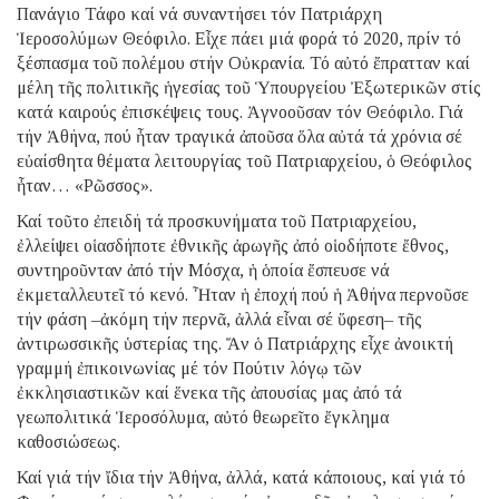
Πανάγιο Τάφο καί νά συναντήσει τόν Πατριάρχη
Ἱεροσολύμων Θεόφιλο. Εἶχε πάει μιά φορά τό 2020, πρίν τό
ξέσπασμα τοῦ πολέμου στήν Οὐκρανία. Τό αὐτό ἔπρατταν καί
μέλη τῆς πολιτικῆς ἡγεσίας τοῦ Ὑπουργείου Ἐξωτερικῶν στίς
κατά καιρούς ἐπισκέψεις τους. Ἀγνοοῦσαν τόν Θεόφιλο. Γιά
τήν Ἀθήνα, πού ἦταν τραγικά ἀποῦσα ὅλα αὐτά τά χρόνια σέ
εὐαίσθητα θέματα λειτουργίας τοῦ Πατριαρχείου, ὁ Θεόφιλος
ἦταν… «Ρῶσσος».
Καί τοῦτο ἐπειδή τά προσκυνήματα τοῦ Πατριαρχείου,
ἐλλείψει οἱασδήποτε ἐθνικῆς ἀρωγῆς ἀπό οἱοδήποτε ἔθνος,
συντηροῦνταν ἀπό τήν Μόσχα, ἡ ὁποία ἔσπευσε νά
ἐκμεταλλευτεῖ τό κενό. Ἦταν ἡ ἐποχή πού ἡ Ἀθήνα περνοῦσε
τήν φάση –ἀκόμη τήν περνᾶ, ἀλλά εἶναι σέ ὕφεση– τῆς
ἀντιρωσσικῆς ὑστερίας της. Ἄν ὁ Πατριάρχης εἶχε ἀνοικτή
γραμμή ἐπικοινωνίας μέ τόν Πούτιν λόγῳ τῶν
ἐκκλησιαστικῶν καί ἕνεκα τῆς ἀπουσίας μας ἀπό τά
γεωπολιτικά Ἱεροσόλυμα, αὐτό θεωρεῖτο ἔγκλημα
καθοσιώσεως.
Καί γιά τήν ἴδια τήν Ἀθήνα, ἀλλά, κατά κάποιους, καί γιά τό