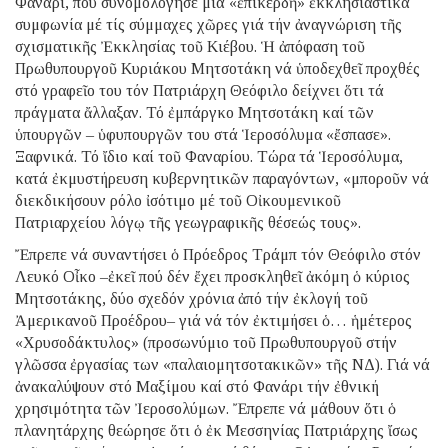
Φανάρι, πού συνομολόγησε μιά «ἐπικερδῆ» ἐκκλησιαστικά
συμφωνία μέ τίς σύμμαχες χῶρες γιά τήν ἀναγνώριση τῆς
σχισματικῆς Ἐκκλησίας τοῦ Κιέβου. Ἡ ἀπόφαση τοῦ
Πρωθυπουργοῦ Κυριάκου Μητσοτάκη νά ὑποδεχθεῖ προχθές
στό γραφεῖο του τόν Πατριάρχη Θεόφιλο δείχνει ὅτι τά
πράγματα ἄλλαξαν. Τό ἐμπάργκο Μητσοτάκη καί τῶν
ὑπουργῶν – ὑφυπουργῶν του στά Ἱεροσόλυμα «ἔσπασε».
Ξαφνικά. Τό ἴδιο καί τοῦ Φαναρίου. Τώρα τά Ἱεροσόλυμα,
κατά ἐκμυστήρευση κυβερνητικῶν παραγόντων, «μποροῦν νά
διεκδικήσουν ρόλο ἰσότιμο μέ τοῦ Οἰκουμενικοῦ
Πατριαρχείου λόγῳ τῆς γεωγραφικῆς θέσεώς τους».
Ἔπρεπε νά συναντήσει ὁ Πρόεδρος Τράμπ τόν Θεόφιλο στόν
Λευκό Οἶκο –ἐκεῖ πού δέν ἔχει προσκληθεῖ ἀκόμη ὁ κύριος
Μητσοτάκης, δύο σχεδόν χρόνια ἀπό τήν ἐκλογή τοῦ
Ἀμερικανοῦ Προέδρου– γιά νά τόν ἐκτιμήσει ὁ… ἡμέτερος
«Χρυσοδάκτυλος» (προσωνύμιο τοῦ Πρωθυπουργοῦ στήν
γλῶσσα ἐργασίας των «παλαιομητσοτακικῶν» τῆς ΝΔ). Γιά νά
ἀνακαλύψουν στό Μαξίμου καί στό Φανάρι τήν ἐθνική
χρησιμότητα τῶν Ἰεροσολύμων. Ἔπρεπε νά μάθουν ὅτι ὁ
πλανητάρχης θεώρησε ὅτι ὁ ἐκ Μεσσηνίας Πατριάρχης ἴσως