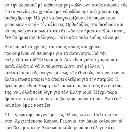
νά τήν ἀξιοποιεῖ μέ καθυστέρηση «αἰώνων» στούς καιρούς τῆς
ἐπικοινωνίας, ἄν χρειάστηκε νά φθάσουμε στά χρόνια τῆς
διαδοχῆς στήν ΝΔ γιά νά ἀναγνωρίζουν οἱ ὑπουργοί πού
φοροῦσαν «κιπά» τήν ἀξία τῆς Ὀρθοδοξίας στό facebook καί
νά παραδέχονται σωστότατα ὅτι «ἄν δέν ἤμασταν Χριστιανοί,
δέν θά ἤμασταν Ἕλληνες», τότε κάτι πολύ λάθος κάνουμε.
Δέν μπορεῖ νά χρειάζεται τόσος κόπος καί χρόνος
προκειμένου νά πείσουμε γιά τά αὐτονόητα. Γιά τήν
«ἀλφαβήτα» τοῦ Ἑλληνισμοῦ. Δέν εἶναι γιά νά χαιρόμαστε
αὐτά, ἀλλά γιά νά λυπόμαστε. Διότι, στό μέλλον, ἡ
καθυστέρηση τῆς ἀναγνωρίσεως τῶν ἐθνικῶς αὐτονοήτων σέ
ἄλλα μέτωπα μπορεῖ νά ἀποβεῖ ὀλέθρια γιά τήν πατρίδα. Ἡ
ἡγεσία μας εἶναι θεωρητικῶς καλύτερη ἀπό τούς ἀντιπάλους
της, ναί, ἀλλά πολύ λίγη γιά τόν Ἑλληνισμό. Μέχρι τώρα
ἤμασταν τυχεροί καί δέν τό βρήκαμε μπροστά μας. Ἀπό ἐδῶ
καί πέρα ὅμως κοστίζει.
ΥΓ : Χρωστᾶμε συγγνῶμες ὡς Ἔθνος καί ὡς Πολιτεία καί
στόν Ἀρχιεπίσκοπο Κύπρου Γεώργιο, τόν ὁποῖο καλοῦσαν οἱ
πρέσβεις μας στήν Λευκωσία κάθε φορά πού ἔλεγε κάτι