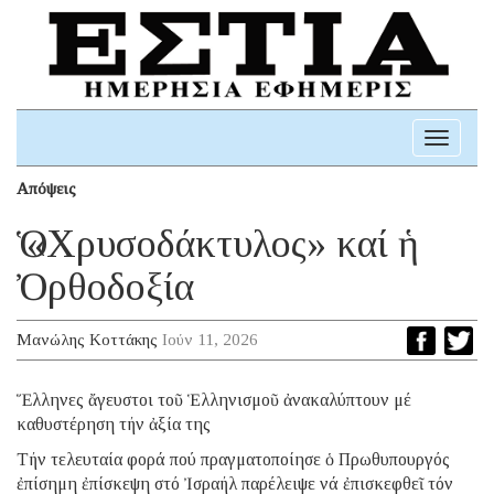
Toggle
navigati
Απόψεις
Ὁ «Χρυσοδάκτυλος» καί ἡ
Ὀρθοδοξία
Μανώλης Κοττάκης
Ιούν 11, 2026
Ἕλληνες ἄγευστοι τοῦ Ἑλληνισμοῦ ἀνακαλύπτουν μέ
καθυστέρηση τήν ἀξία της
Τήν τελευταία φορά πού πραγματοποίησε ὁ Πρωθυπουργός
ἐπίσημη ἐπίσκεψη στό Ἰσραήλ παρέλειψε νά ἐπισκεφθεῖ τόν