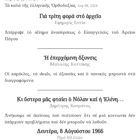
Τά καλά τῆς ἑλληνικῆς Ὀρθοδοξίας
Αυγ 08, 2026
Γιά τρίτη φορά στό ἀρχεῖο
Εφημερίς Εστία
Ἀπέρριψε τό αἴτημα ἀνασύρσεως ὁ Εἰσαγγελεύς τοῦ Ἀρείου
Πάγου
Ἡ ἐπερχόμενη ὄξυνσις
Μανώλης Κοττάκης
Οἱ καρέκλες, τά deals, οἱ ἐξουσίες καί ὁ πανικός μπροστά στά
διαγραφόμενα
Κι ὕστερα μᾶς φταίει ὁ Νόλαν καί ἡ Ἑλένη…
Δημήτρης Καπράνος
Ἀνήκουμε σέ ἐκείνους πού πιστεύουν ὅτι σέ μιά κοινωνία δέν
ὑπάρχουν προβλήματα πού δέν μποροῦν νά λυθοῦν.
Δευτέρα, 8 Αὐγούστου 1966
Πρό 60 ἐτῶν