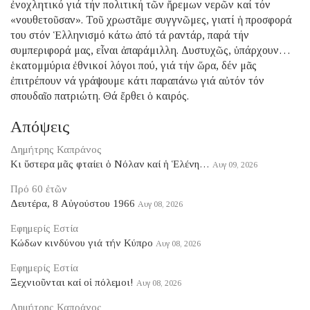
ἐνοχλητικό γιά τήν πολιτική τῶν ἤρεμων νερῶν καί τόν
«νουθετοῦσαν». Τοῦ χρωστᾶμε συγγνῶμες, γιατί ἡ προσφορά
του στόν Ἑλληνισμό κάτω ἀπό τά ραντάρ, παρά τήν
συμπεριφορά μας, εἶναι ἀπαράμιλλη. Δυστυχῶς, ὑπάρχουν…
ἑκατομμύρια ἐθνικοί λόγοι πού, γιά τήν ὥρα, δέν μᾶς
ἐπιτρέπουν νά γράψουμε κάτι παραπάνω γιά αὐτόν τόν
σπουδαῖο πατριώτη. Θά ἔρθει ὁ καιρός.
Απόψεις
Δημήτρης Καπράνος
Κι ὕστερα μᾶς φταίει ὁ Νόλαν καί ἡ Ἑλένη…
Αυγ 09, 2026
Πρό 60 ἐτῶν
Δευτέρα, 8 Αὐγούστου 1966
Αυγ 08, 2026
Εφημερίς Εστία
Κώδων κινδύνου γιά τήν Κύπρο
Αυγ 08, 2026
Εφημερίς Εστία
Ξεχνιοῦνται καί οἱ πόλεμοι!
Αυγ 08, 2026
Δημήτρης Καπράνος