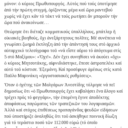
μόνον: ὁ κύριος Πρωθυπουργός. Αὐτός πού τούς ὑποτίμησε
ἀπό τήν πρώτη στιγμή, ὁρίζοντας μέρα καί ὥρα ραντεβού
χωρίς νά ἔχει κἄν τό τάκτ νά τούς ρωτήσει ἄν μποροῦν τήν
ὥρα πού ἀνακοίνωσε…
Θεώρησε ὅτι διέταζε κομματικούς ὑπαλλήλους, μπάτλερ ἤ
οἰκιακές βοηθούς, ὄχι ἀνεξάρτητους πολῖτες. Μέ συνέπεια νά
γνωρίσει ζωηρά ἔκπληξη ἀπό τήν ἀπάντησή τους στό ἀρχικό
αὐταρχικό τελεσίγραφο τοῦ «νά εἶστε αὔριο τό ἀπόγευμα στίς
5 στό Μαξίμου»: «Ὄχι!». Δέν ἔχει συνηθίσει νά ἀκούει «ὄχι»
ὁ κύριος Μητσοτάκης, αἰφνιδιάστηκε, ἔπεσε ἀστροπελέκι καί
αὐτό τοῦ κόστισε. Ἐξεμάνη. Καί προσέφυγε ἀμέσως στίς κατά
Παῦλο Μαρινάκη «ἐργοστασιακές ρυθμίσεις».
Ὅταν ὁ ἡγέτης τῶν Μαλγάρων Ἀνεστίδης τόλμησε νά πεῖ
δημοσίως ὅτι «ὁ Πρωθυπουργός ἔχει καβαλήσει ἕνα ἄλογο καί
τρέχει πρός τό φεγγάρι», τήν ἑπομένη ἔγινε ἀποδέκτης
ἀποφάσεως παγώματος τῶν τραπεζικῶν του λογαριασμῶν.
Ἀλλά καί στόχος ἐπιθέσεως προπαγάνδας ψευδῶν εἰδήσεων
πού ὑποστήριζε ἀναληθῶς ὅτι τοῦ ἀσκήθηκε ποινική δίωξη
γιά τό τεράστιο ποσό τῶν 112.000 εὐρώ (τό ὁποῖο