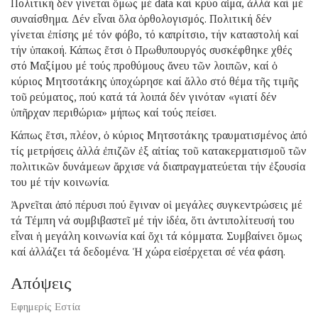
Πολιτική δέν γίνεται ὅμως μέ data καί κρύο αἷμα, ἀλλά καί μέ
συναίσθημα. Δέν εἶναι ὅλα ὀρθολογισμός. Πολιτική δέν
γίνεται ἐπίσης μέ τόν φόβο, τό καπρίτσιο, τήν καταστολή καί
τήν ὑπακοή. Κάπως ἔτσι ὁ Πρωθυπουργός συσκέφθηκε χθές
στό Μαξίμου μέ τούς προθύμους ἄνευ τῶν λοιπῶν, καί ὁ
κύριος Μητσοτάκης ὑποχώρησε καί ἄλλο στό θέμα τῆς τιμῆς
τοῦ ρεύματος, πού κατά τά λοιπά δέν γινόταν «γιατί δέν
ὑπῆρχαν περιθώρια» μήπως καί τούς πείσει.
Κάπως ἔτσι, πλέον, ὁ κύριος Μητσοτάκης τραυματισμένος ἀπό
τίς μετρήσεις ἀλλά ἐπιζῶν ἐξ αἰτίας τοῦ κατακερματισμοῦ τῶν
πολιτικῶν δυνάμεων ἄρχισε νά διαπραγματεύεται τήν ἐξουσία
του μέ τήν κοινωνία.
Ἀρνεῖται ἀπό πέρυσι πού ἔγιναν οἱ μεγάλες συγκεντρώσεις μέ
τά Τέμπη νά συμβιβαστεῖ μέ τήν ἰδέα, ὅτι ἀντιπολίτευσή του
εἶναι ἡ μεγάλη κοινωνία καί ὄχι τά κόμματα. Συμβαίνει ὅμως
καί ἀλλάζει τά δεδομένα. Ἡ χώρα εἰσέρχεται σέ νέα φάση.
Απόψεις
Εφημερίς Εστία