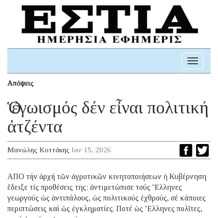
Toggle
navigati
Απόψεις
Ὁ ἐγωισμός δέν εἶναι πολιτική
ἀτζέντα
Μανώλης Κοττάκης
Ιαν 15, 2026
ΑΠΟ τήν ἀρχή τῶν ἀγροτικῶν κινητοποιήσεων ἡ Κυβέρνηση
ἔδειξε τίς προθέσεις της: ἀντιμετώπισε τούς Ἕλληνες
γεωργούς ὡς ἀντιπάλους, ὡς πολιτικούς ἐχθρούς, σέ κάποιες
περιπτώσεις καί ὡς ἐγκληματίες. Ποτέ ὡς Ἕλληνες πολῖτες,