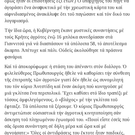
ὅμως ἦταν οἱ ἐπιδοτήσεις ἕξι ἐτῶν.) Ὁ ὑπαρχηγός του πῆγε νά
ἀγοράσει ἕνα ἀναψυκτικό μέ τήν χρεωστική κάρτα του καί
αἰφνιδιασμένος ἀνακάλυψε ὅτι τοῦ παγώσανε καί τόν δικό του
λογαριασμό.
Τήν ἴδια ὥρα, ἡ Κυβέρνηση ἔκανε μυστικές συναντήσεις μέ
τούς Κρῆτες ἀγρότες ἐνῷ 16 μπλόκα συνεδρίασαν στά
Γιαννιτσά γιά νά διασπάσουν τά ὑπόλοιπα 58, τό ἀποτέλεσμα
ἄκαρπο. Ἀπέτυχε καί πάλι. Οὐδείς ἀκολούθησε τά πράσινα
φανάρια.
Καί τό ἀποκορύφωμα: ἡ στάση του ἀπέναντι στόν διάλογο. Ὁ
φιλελεύθερος Πρωθυπουργός ἤθελε νά καθορίσει τήν σύνθεση
τῆς ἐπιτροπῆς τῶν ἀγροτῶν γιατί δέν ἤθελε ὡς συνομιλητή
του τόν κύριο Ἀνεστίδη καί ἕναν ἀκόμη πού κυνηγοῦσε μέ
μιά γκλίτσα ἕνα περιπολικό. Ἔχει καθίσει στό ἴδιο τραπέζι μέ
τόσους ἀμφιλεγόμενους, ὁ «βλάχος» μέ τήν γκλίτσα τοῦ
ἔφταιξε. Τά ὑπόλοιπα τά ξέρουμε. Ὁ κύριος Πρωθυπουργός
ἀντιμετώπισε οὐσιαστικά τήν ἀγροτική κινητοποίηση σάν
ἄσκηση τοῦ πληγωμένου ἐγωισμοῦ του. «Ποιοί εἶστε ἐσεῖς πού
σᾶς ὅρισα συνάντηση σέ δήλη μέρα καί ὥρα καί μέ
ἀγνοήσατε;» Ὅλες οἱ ἀντιδράσεις του ἔκτοτε ἦταν παιδικές,