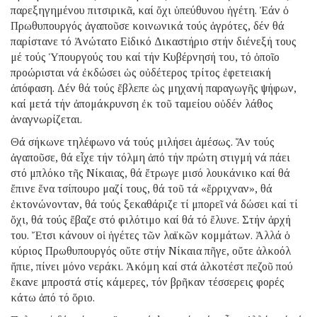
παρεξηγημένου πιτσιρικᾶ, καί ὄχι ὑπεύθυνου ἡγέτη. Ἐάν ὁ
Πρωθυπουργός ἀγαποῦσε κοινωνικά τούς ἀγρότες, δέν θά
παρίστανε τό Ἀνώτατο Εἰδικό Δικαστήριο στήν διένεξή τους
μέ τούς Ὑπουργούς του καί τήν Κυβέρνησή του, τό ὁποῖο
προώρισται νά ἐκδώσει ὡς οὐδέτερος τρίτος ἐφετειακή
ἀπόφαση. Δέν θά τούς ἔβλεπε ὡς μηχανή παραγωγῆς ψήφων,
καί μετά τήν ἀπομάκρυνση ἐκ τοῦ ταμείου οὐδέν λάθος
ἀναγνωρίζεται.
Θά σήκωνε τηλέφωνο νά τούς μιλήσει ἀμέσως. Ἄν τούς
ἀγαποῦσε, θά εἶχε τήν τόλμη ἀπό τήν πρώτη στιγμή νά πάει
στό μπλόκο τῆς Νίκαιας, θά ἔτρωγε μισό λουκάνικο καί θά
ἔπινε ἕνα τσίπουρο μαζί τους, θά τοῦ τά «ἔρριχναν», θά
ἐκτονώνονταν, θά τούς ξεκαθάριζε τί μπορεῖ νά δώσει καί τί
ὄχι, θά τούς ἔβαζε στό φιλότιμο καί θά τό ἔλυνε. Στήν ἀρχή
του. Ἔτσι κάνουν οἱ ἡγέτες τῶν λαϊκῶν κομμάτων. Ἀλλά ὁ
κύριος Πρωθυπουργός οὔτε στήν Νίκαια πῆγε, οὔτε ἀλκοόλ
ἤπιε, πίνει μόνο νεράκι. Ἀκόμη καί στά ἀλκοτέστ πεζοῦ πού
ἔκανε μπροστά στίς κάμερες, τόν βρῆκαν τέσσερεις φορές
κάτω ἀπό τό ὅριο.