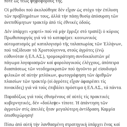
ποτέ ὡς τέως ψηφοφόρους της.
Οἱ μέθοδοι πού ἀκολούθησε δέν εἶχαν ὡς στόχο τήν ἐπίλυση
τῶν προβλημάτων τους, ἀλλά τήν πάσῃ θυσίᾳ ἀπόσυρση τῶν
ἀνεπιθύμητων τρακτέρ ἀπό τίς ἐθνικές ὁδούς.
Δέν ὑπάρχει «χαρτί» πού νά μήν ἔρριξε στό τραπέζι ὁ κύριος
Πρωθυπουργός γιά νά τό καταφέρει: κοινωνικός
αὐτοματισμός μέ καταλογισμό τῆς ταλαιπωρίας τῶν Ἑλλήνων,
πού ταξίδευαν τά Χριστούγεννα, στούς ἀγρότες (ἐνῷ
εὐθυνόταν ἡ ΕΛ.ΑΣ.), τρομοκράτηση συνδικαλιστῶν μέ
πάγωμα λογαριασμῶν καί φορολογικούς ἐλέγχους, ἀπόπειρα
διασπάσεως τῶν νεοδημοκρατῶν πού ἡγοῦντο μέ εἰσοδισμό
φιλικῶν σέ αὐτήν μπλόκων, φωτογράφηση τῶν ἀριθμῶν
πλαισίων τῶν τρακτέρ (οἱ ἀγρότες εἶχαν ἀφαιρέσει τίς
πινακίδες) γιά νά τούς ἐπιβάλει πρόστιμα ἡ ΕΛ.ΑΣ., τά πάντα.
Παραδόξως γιά τούς ἐθισμένους σέ αὐτές τίς πρακτικές
κυβερνητικές, δέν «δούλεψε» τίποτε. Ἡ ἀπάντηση τῶν
ἀγροτῶν στίς ἀπειλές ἦταν μεγαλύτερη ἀντίδραση. Καμμία
ὀπισθοχώρηση!
Πίσω ἀπό αὐτή τήν λανθασμένη στρατηγική ὑπάρχει ἕνας καί