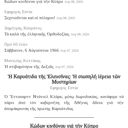
Κώδων κινδύνου γιά τήν Κύπρο
Αυγ 08, 2026
Εφημερίς Εστία
Ξεχνιοῦνται καί οἱ πόλεμοι!
Αυγ 08, 2026
Δημήτρης Καπράνος
Τά καλά τῆς ἑλληνικῆς Ὀρθοδοξίας
Αυγ 08, 2026
Πρό 60 ἐτῶν
Σάββατον, 6 Αὐγούστου 1966
Αυγ 07, 2026
Μανώλης Κοττάκης
Ἡ στιβαρότητα τῆς Δεξιᾶς
Αυγ 07, 2026
Ἡ Καρυάτιδα τῆς Ἐλευσίνας: Ἡ σιωπηλή ἱέρεια τῶν
Μυστηρίων
Εφημερίς Εστία
Ὁ Ἔντουαρντ Ντάνιελ Κλάρκ, μέσῳ δωροδοκίας, κατάφερε νά
πάρει ἀπό τόν κυβερνήτη τῆς Ἀθήνας ἄδεια γιά τήν
ἀπομάκρυνση τῆς πρώτης Καρυάτιδας
Κώδων κινδύνου γιά τήν Κύπρο