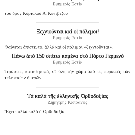
Εφημερίς Εστία
τοῦ δρος Κυριάκου Α. Κενεβέζου
Ξεχνιοῦνται καί οἱ πόλεμοι!
Εφημερίς Εστία
Φαίνεται ἀπίστευτο, ἀλλά καί οἱ πόλεμοι «ξεχνιοῦνται».
Πάνω ἀπό 150 σπίτια καμένα στό Πόρτο Γερμενό
Εφημερίς Εστία
Τεράστιες καταστροφές σέ ὅλη τήν χώρα ἀπό τίς πυρκαϊές τῶν
τελευταίων ἡμερῶν
Τά καλά τῆς ἑλληνικῆς Ὀρθοδοξίας
Δημήτρης Καπράνος
Ἔχει πολλά καλά ἡ Ὀρθοδοξία