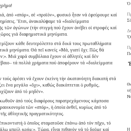
Ὁ 
χρῆμα!
Π
ά, ἀπό «σπόρ», σέ «προϊόν», φυσικό ἦταν νά ἐφεύρουμε καί
Σ
φημίσεις. Ἔτσι, ἀνακαλύψαμε τά «διαλείμματα
ς τῶν ἀγώνων (τήν στιγμή πού ἔχουν ἀνέβει οἱ στροφές καί
Δ
 χῶρος γιά διαφημιστικά μηνύματα.
Ὅ
γεμίζουν κάθε δευτερόλεπτο στά δικά τους πρωταθλήματα
Π
τικά μηνύματα. Θά πεῖ κανείς «Μά, γιατί ὄχι; Πῶς θά
Π
;». Μιά χαρά συμβόλαια ἔχουν οἱ ἀθλητές καί δέν
βέβαιο– τά πολλά χρήματα πού ἀποφέρουν τά «διαλείμματα
Ἐ
ν τούς ἀρέσει νά ἔχουν ἐκείνη τήν ἀκατανόητη διακοπή στά
Θ
ξει ἕνα μεγάλο «ὄχι», καθώς διακόπτεται ὁ ρυθμός,
τ
χίζουν ἀπό τό μηδέν».
N
λακωθοῦν ἀπό τούς διαφόρους παρατρεχάμενους κάμποσα
ραοικονομία τῶν «σπόρ», ἡ ὁποία ἀνθεῖ, κυρίως ἀπό τό
 τῆς ἀθλητικῆς πραγματικότητος.
ἐπικοντιστή ὁ ὁποῖος σταματοῦσε ἐπάνω ἀπό τόν πῆχυ, τό
άλω μπρίλ-κρήμ;». Τώρα, εἶναι πιθανόν νά τό δοῦμε καί
H 