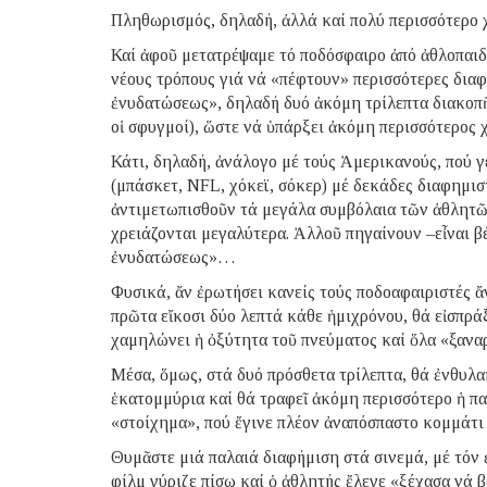
Πληθωρισμός, δηλαδή, ἀλλά καί πολύ περισσότερο 
Καί ἀφοῦ μετατρέψαμε τό ποδόσφαιρο ἀπό ἀθλοπαιδι
νέους τρόπους γιά νά «πέφτουν» περισσότερες δια
ἐνυδατώσεως», δηλαδή δυό ἀκόμη τρίλεπτα διακοπῆ
οἱ σφυγμοί), ὥστε νά ὑπάρξει ἀκόμη περισσότερος
Κάτι, δηλαδή, ἀνάλογο μέ τούς Ἀμερικανούς, πού 
(μπάσκετ, NFL, χόκεϊ, σόκερ) μέ δεκάδες διαφημισ
ἀντιμετωπισθοῦν τά μεγάλα συμβόλαια τῶν ἀθλητῶν
χρειάζονται μεγαλύτερα. Ἀλλοῦ πηγαίνουν –εἶναι 
ἐνυδατώσεως»…
Φυσικά, ἄν ἐρωτήσει κανείς τούς ποδοαφαιριστές ἄ
πρῶτα εἴκοσι δύο λεπτά κάθε ἡμιχρόνου, θά εἰσπρά
χαμηλώνει ἡ ὀξύτητα τοῦ πνεύματος καί ὅλα «ξαναρ
Μέσα, ὅμως, στά δυό πρόσθετα τρίλεπτα, θά ἐνθυ
ἑκατομμύρια καί θά τραφεῖ ἀκόμη περισσότερο ἡ πα
«στοίχημα», πού ἔγινε πλέον ἀναπόσπαστο κομμάτι
Θυμᾶστε μιά παλαιά διαφήμιση στά σινεμά, μέ τόν 
φίλμ γύριζε πίσω καί ὁ ἀθλητής ἔλεγε «ξέχασα νά β