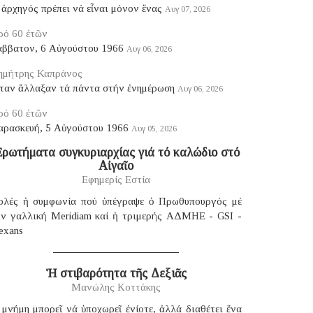
ἀρχηγός πρέπει νά εἶναι μόνον ἕνας
Αυγ 07, 2026
ρό 60 ἐτῶν
άββατον, 6 Αὐγούστου 1966
Αυγ 06, 2026
ημήτρης Καπράνος
ταν ἄλλαξαν τά πάντα στήν ἐνημέρωση
Αυγ 06, 2026
ρό 60 ἐτῶν
αρασκευή, 5 Αὐγούστου 1966
Αυγ 05, 2026
ρωτήματα συγκυριαρχίας γιά τό καλώδιο στό
Αἰγαῖο
Εφημερίς Εστία
ολές ἡ συμφωνία πού ὑπέγραψε ὁ Πρωθυπουργός μέ
ήν γαλλική Μeridiam καί ἡ τριμερής ΑΔΜΗΕ - GSI -
exans
Ἡ στιβαρότητα τῆς Δεξιᾶς
Μανώλης Κοττάκης
μνήμη μπορεῖ νά ὑποχωρεῖ ἐνίοτε, ἀλλά διαθέτει ἕνα