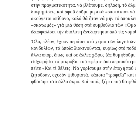
στήν πραγματικότητα, νά βλέπουμε, δηλαδή, τό ἅλμ
διαφημίσεις καί ἀφοῦ δοῦμε μερικά «σποτάκια» νά
ἀκούγεται ἀπίθανο, καλό θά ἦταν νά μήν τό ἀποκλείσ
«σκοτωμός» γιά μιά θέση στά συμβούλια τῶν «Ὁμο
ἐξασφαλίσει τήν ἀπόλυτη ἀνεξαρτησία ἀπό τίς νομο
Ὅλα, πλέον, ἔχουν περάσει στά χέρια τῶν λογιστῶν
κονδυλίων, τά ὁποῖα διακινοῦνται, κυρίως στό ποδ
ἄλλα σπόρ, ὅπως καί σέ ἄλλες χῶρες (ἄς θυμηθοῦμε 
εἰσχωρήσει τό μικρόβιο τοῦ «φέρτε ὅσα περισσότερα
πεῖτε «Καί τί θέλεις; Νά γυρίσουμε στήν ἐποχή πο
ζητοῦσαν, σχεδόν ψιθυριστά, κάποια “τροφεῖα” καί
φθάσαμε στό ἄλλο ἄκρο. Καί ποιός ξέρει ποῦ θά φ