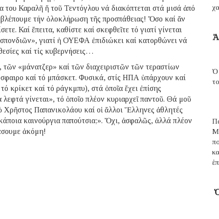
χα
α του Καραλῆ ἤ τοῦ Τεντόγλου νά διακόπτεται στά μισά ἀπό
 βλέπουμε τήν ὁλοκλήρωση τῆς προσπάθειας! Ὅσο καί ἄν
ετε. Καί ἔπειτα, καθίστε καί σκεφθεῖτε τό γιατί γίνεται
Ἀ
σπονδιῶν», γιατί ἡ ΟΥΕΦΑ ἐπιδιώκει καί κατορθώνει νά
θεσίες καί τίς κυβερνήσεις…
, τῶν «μάνατζερ» καί τῶν διαχειριστῶν τῶν τεραστίων
Ὁ
όσφαιρο καί τό μπάσκετ. Φυσικά, στίς ΗΠΑ ὑπάρχουν καί
τ
τό κρίκετ καί τό ράγκμπυ), στά ὁποῖα ἔχει ἐπίσης
 λεφτά γίνεται», τό ὁποῖο πλέον κυριαρχεῖ παντοῦ. Θά μοῦ
ύ ὁ Χρῆστος Παπανικολάου καί οἱ ἄλλοι Ἕλληνες ἀθλητές
 κάποια καινούργια παπούτσια;». Ὄχι, ἀσφαλῶς, ἀλλά πλέον
Π
θάσουμε ἀκόμη!
Μ
π
κ
ἑπ
Ὁ