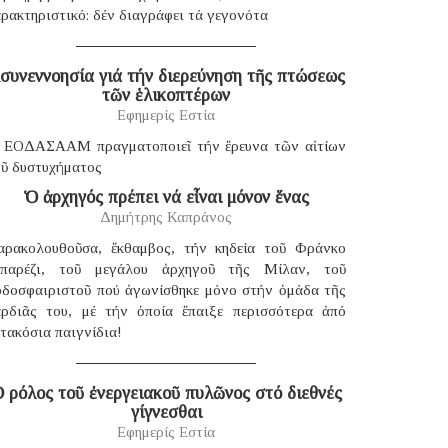
ρακτηριστικό: δέν διαγράφει τά γεγονότα
συνεννοησία γιά τήν διερεύνηση τῆς πτώσεως
τῶν ἑλικοπτέρων
Εφημερίς Εστία
 ΕΟΔΑΣΑΑΜ πραγματοποιεῖ τήν ἔρευνα τῶν αἰτίων
οῦ δυστυχήματος
Ὁ ἀρχηγός πρέπει νά εἶναι μόνον ἕνας
Δημήτρης Καπράνος
αρακολουθοῦσα, ἔκθαμβος, τήν κηδεία τοῦ Φράνκο
παρέζι, τοῦ μεγάλου ἀρχηγοῦ τῆς Μίλαν, τοῦ
οδοσφαιριστοῦ πού ἀγωνίσθηκε μόνο στήν ὁμάδα τῆς
αρδιᾶς του, μέ τήν ὁποία ἔπαιξε περισσότερα ἀπό
τακόσια παιγνίδια!
 ρόλος τοῦ ἐνεργειακοῦ πυλῶνος στό διεθνές
γίγνεσθαι
Εφημερίς Εστία