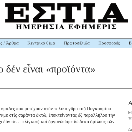
ις / Άρθρα
Κεντρικό θέμα
Πρωτοσέλιδα
Προσφορές
Β
ρ δέν εἶναι «προϊόντα»
Α
 ὁμάδες πού μετέχουν στόν τελικό γῦρο τοῦ Παγκοσμίου
Μ
γαμε στίς σαράντα ὀκτώ, ἐπεκτείνοντας ἐξ παραλλήλου τήν
Ἡ
σχεδόν σέ… «λίγκα») καί ὀργανώσαμε δώδεκα ὁμίλους τῶν
Δ