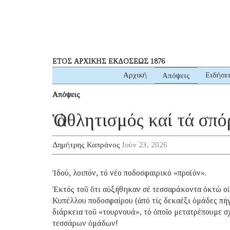
ΕΤΟΣ ΑΡΧΙΚΗΣ ΕΚΔΟΣΕΩΣ 1876
Αρχική
Ειδήσε
Απόψεις
Απόψεις
Ὁ ἀθλητισμός καί τά σπό
Δημήτρης Καπράνος
Ιούν 23, 2026
Ἰδού, λοιπόν, τό νέο ποδοσφαιρικό «προϊόν».
Ἐκτός τοῦ ὅτι αὐξήθηκαν σέ τεσσαράκοντα ὀκτώ οἱ
Κυπέλλου ποδοσφαίρου (ἀπό τίς δεκαέξι ὁμάδες πή
διάρκεια τοῦ «τουρνουά», τό ὁποῖο μετατρέπουμε 
τεσσάρων ὁμάδων!