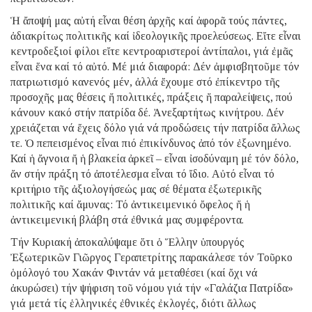
Ἡ ἄποψή μας αὐτή εἶναι θέση ἀρχῆς καί ἀφορᾶ τούς πάντες,
ἀδιακρίτως πολιτικῆς καί ἰδεολογικῆς προελεύσεως. Εἴτε εἶναι
κεντροδεξιοί φίλοι εἴτε κεντροαριστεροί ἀντίπαλοι, γιά ἐμᾶς
εἶναι ἕνα καί τό αὐτό. Μέ μιά διαφορά: Δέν ἀμφισβητοῦμε τόν
πατριωτισμό κανενός μέν, ἀλλά ἔχουμε στό ἐπίκεντρο τῆς
προσοχῆς μας θέσεις ἤ πολιτικές, πράξεις ἤ παραλείψεις, πού
κάνουν κακό στήν πατρίδα δέ. Ἀνεξαρτήτως κινήτρου. Δέν
χρειάζεται νά ἔχεις δόλο γιά νά προδώσεις τήν πατρίδα ἄλλως
τε. Ὁ πεπεισμένος εἶναι πιό ἐπικίνδυνος ἀπό τόν ἐξωνημένο.
Καί ἡ ἄγνοια ἤ ἡ βλακεία ἀρκεῖ – εἶναι ἰσοδύναμη μέ τόν δόλο,
ἄν στήν πράξη τό ἀποτέλεσμα εἶναι τό ἴδιο. Αὐτό εἶναι τό
κριτήριο τῆς ἀξιολογήσεώς μας σέ θέματα ἐξωτερικῆς
πολιτικῆς καί ἄμυνας: Τό ἀντικειμενικό ὄφελος ἤ ἡ
ἀντικειμενική βλάβη στά ἐθνικά μας συμφέροντα.
Τήν Κυριακή ἀποκαλύψαμε ὅτι ὁ Ἕλλην ὑπουργός
Ἐξωτερικῶν Γιῶργος Γεραπετρίτης παρακάλεσε τόν Τοῦρκο
ὁμόλογό του Χακάν Φιντάν νά μεταθέσει (καί ὄχι νά
ἀκυρώσει) τήν ψήφιση τοῦ νόμου γιά τήν «Γαλάζια Πατρίδα»
γιά μετά τίς ἑλληνικές ἐθνικές ἐκλογές, διότι ἄλλως