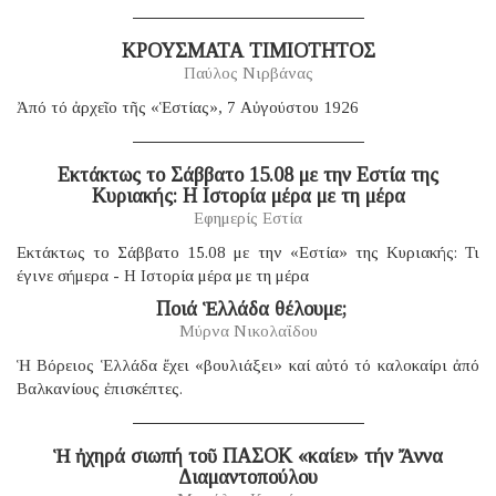
ΚΡΟΥΣΜΑΤΑ ΤΙΜΙΟΤΗΤΟΣ
Παύλος Νιρβάνας
Ἀπό τό ἀρχεῖο τῆς «Ἑστίας», 7 Αὐγούστου 1926
Eκτάκτως το Σάββατο 15.08 με την Εστία της
Κυριακής: Η Ιστορία μέρα με τη μέρα
Εφημερίς Εστία
Εκτάκτως το Σάββατο 15.08 με την «Εστία» της Κυριακής: Τι
έγινε σήμερα - Η Ιστορία μέρα με τη μέρα
​ Ποιά Ἑλλάδα θέλουμε;
Μύρνα Νικολαΐδου
Ἡ Βόρειος Ἑλλάδα ἔχει «βουλιάξει» καί αὐτό τό καλοκαίρι ἀπό
Βαλκανίους ἐπισκέπτες.
Ἡ ἠχηρά σιωπή τοῦ ΠΑΣΟΚ «καίει» τήν Ἄννα
Διαμαντοπούλου