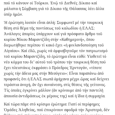
πού τό κάνουν οἱ Τοῦρκοι. Ἐνῷ τό Διεθνές Δίκαιο καί
μάλιστα ἡ Σύμβαση γιά τό Δίκαιο τῆς Θάλασσας λέει ἄλλα
ὑπέρ ἡμῶν.
Ἡ ἐρώτηση λοιπόν εἶναι ἁπλή: Συμφωνεῖ μέ τήν τουρκική
θέση στό θέμα τῆς ποντίσεως τοῦ καλωδίου ἡ ΕΛΑΣ;
Ἀνάλογες ἀπορίες ὑπάρχουν καί γιά πρόσφατο ἄρθρο τοῦ
κυρίου Νίκου Μαραντζίδη στήν «Καθημερινή», ὅπου
διερωτήθηκε περίπου τί κακό ἔχει «ἡ φινλανδοποίηση τοῦ
Αἰγαίου». Καί ἐδῶ, χωρίς νά ἀμφισβητοῦμε τόν πατριωτισμό
τοῦ κυρίου Μαραντζίδη, τό ἐρώτημα εἶναι εὐθύ: Υἱοθετεῖ τό
νέο κόμμα του δι’ αὐτοῦ τοῦ τρόπου τήν τουρκική θέση πού
ἔχει πλειστάκις ἐκφράσει ὁ Πρόεδρος Ἐρντογάν, «τίποτε
χωρίς τήν ἄδεια μας στήν Μεσόγειο»; Εἶναι παραπάνω ἀπό
προφανές ὅτι ἡ ΕΛΑΣ σιωπᾶ ἀμήχανα μέχρι ὥρας καί δείχνει
τεράστια ἀνοχή, ἄν ὄχι συναίνεση, στίς θέσεις τῆς γείτονος.
Τίς ὁποῖες ἐγκρίνει μᾶλλον (ἄν κρίνουμε ἀπό τήν παντελῆ
ἀπουσία ἀντιδράσεως ἐκ μέρους της) καί ἡ ἴδια ἡ συμμαχία.
Καί τώρα πᾶμε στό κρίσιμο ἐρώτημα: Γιατί οἱ περίφημες
Ὁμάδες Ἀληθείας, πού ἐπικρίνουν σφοδρά τήν Ἀριστερά, δέν