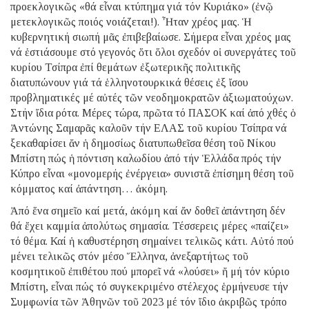
προεκλογικῶς «θά εἶναι κτύπημα γιά τόν Κυριάκο» (ἐνῷ
μετεκλογικῶς ποιός νοιάζεται!). Ἦταν χρέος μας. Ἡ
κυβερνητική σιωπή μᾶς ἐπιβεβαίωσε. Σήμερα εἶναι χρέος μας
νά ἑστιάσουμε στό γεγονός ὅτι ὅλοι σχεδόν οἱ συνεργάτες τοῦ
κυρίου Τσίπρα ἐπί θεμάτων ἐξωτερικῆς πολιτικῆς
διατυπώνουν γιά τά ἑλληνοτουρκικά θέσεις ἐξ ἴσου
προβληματικές μέ αὐτές τῶν νεοδημοκρατῶν ἀξιωματούχων.
Στήν ἴδια ρότα. Μέρες τώρα, πρῶτα τό ΠΑΣΟΚ καί ἀπό χθές ὁ
Ἀντώνης Σαμαρᾶς καλοῦν τήν ΕΛΑΣ τοῦ κυρίου Τσίπρα νά
ξεκαθαρίσει ἄν ἡ δημοσίως διατυπωθεῖσα θέση τοῦ Νίκου
Μπίστη πώς ἡ πόντιση καλωδίου ἀπό τήν Ἑλλάδα πρός τήν
Κύπρο εἶναι «μονομερής ἐνέργεια» συνιστᾶ ἐπίσημη θέση τοῦ
κόμματος καί ἀπάντηση… ἀκόμη.
Ἀπό ἕνα σημεῖο καί μετά, ἀκόμη καί ἄν δοθεῖ ἀπάντηση δέν
θά ἔχει καμμία ἀπολύτως σημασία. Τέσσερεις μέρες «παίζει»
τό θέμα. Καί ἡ καθυστέρηση σημαίνει τελικῶς κάτι. Αὐτό πού
μένει τελικῶς στόν μέσο Ἕλληνα, ἀνεξαρτήτως τοῦ
κοσμητικοῦ ἐπιθέτου πού μπορεῖ νά «λούσει» ἤ μή τόν κύριο
Μπίστη, εἶναι πώς τό συγκεκριμένο στέλεχος ἑρμήνευσε τήν
Συμφωνία τῶν Ἀθηνῶν τοῦ 2023 μέ τόν ἴδιο ἀκριβῶς τρόπο