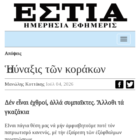
Toggle
navigati
Απόψεις
Ἡ σύναξις τῶν κοράκων
Μανώλης Κοττάκης
Ιούλ 04, 2026
Δέν εἶναι ἐχθροί, ἀλλά συμπαῖκτες. Ἄλλοθι τά
γκαζάκια
ΕIναι πάγια θέση μας νά μήν ἀμφισβητοῦμε ποτέ τόν
πατριωτισμό κανενός, μέ τήν ἐξαίρεση τῶν ἐξόφθαλμων
περιπτώσεων.