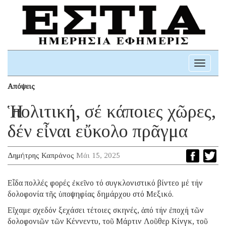
Toggle
navigati
Απόψεις
Ἡ πολιτική, σέ κάποιες χῶρες,
δέν εἶναι εὔκολο πρᾶγμα
Δημήτρης Καπράνος
Μάι 15, 2025
Εἶδα πολλές φορές ἐκεῖνο τό συγκλονιστικό βίντεο μέ τήν
δολοφονία τῆς ὑποψηφίας δημάρχου στό Μεξικό.
Εἴχαμε σχεδόν ξεχάσει τέτοιες σκηνές, ἀπό τήν ἐποχή τῶν
δολοφονιῶν τῶν Κέννεντυ, τοῦ Μάρτιν Λοῦθερ Κίνγκ, τοῦ