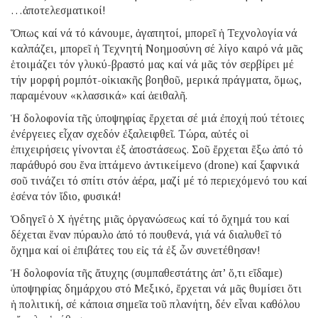
…ἀποτελεσματικοί!
Ὅπως καί νά τό κάνουμε, ἀγαπητοί, μπορεῖ ἡ Τεχνολογία νά
καλπάζει, μπορεῖ ἡ Τεχνητή Νοημοσύνη σέ λίγο καιρό νά μᾶς
ἑτοιμάζει τόν γλυκύ-βραστό μας καί νά μᾶς τόν σερβίρει μέ
τήν μορφή ρομπότ-οἰκιακῆς βοηθοῦ, μερικά πράγματα, ὅμως,
παραμένουν «κλασσικά» καί ἀειθαλῆ.
Ἡ δολοφονία τῆς ὑποψηφίας ἔρχεται σέ μιά ἐποχή πού τέτοιες
ἐνέργειες εἶχαν σχεδόν ἐξαλειφθεῖ. Τώρα, αὐτές οἱ
ἐπιχειρήσεις γίνονται ἐξ ἀποστάσεως. Σοῦ ἔρχεται ἔξω ἀπό τό
παράθυρό σου ἕνα ἱπτάμενο ἀντικείμενο (drone) καί ξαφνικά
σοῦ τινάζει τό σπίτι στόν ἀέρα, μαζί μέ τό περιεχόμενό του καί
ἐσένα τόν ἴδιο, φυσικά!
Ὁδηγεῖ ὁ Χ ἡγέτης μιᾶς ὀργανώσεως καί τό ὄχημά του καί
δέχεται ἕναν πύραυλο ἀπό τό πουθενά, γιά νά διαλυθεῖ τό
ὄχημα καί οἱ ἐπιβάτες του εἰς τά ἐξ ὧν συνετέθησαν!
Ἡ δολοφονία τῆς ἄτυχης (συμπαθεστάτης ἀπ’ ὅ,τι εἴδαμε)
ὑποψηφίας δημάρχου στό Μεξικό, ἔρχεται νά μᾶς θυμίσει ὅτι
ἡ πολιτική, σέ κάποια σημεῖα τοῦ πλανήτη, δέν εἶναι καθόλου