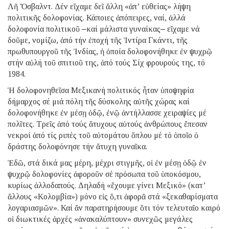
Λῆ Ὄσβαλντ. Δέν εἴχαμε δεῖ ἄλλη «ἀπ’ εὐθείας» λήψη
πολιτικῆς δολοφονίας. Κάποιες ἀπόπειρες, ναί, ἀλλά
δολοφονία πολιτικοῦ ‒καί μάλιστα γυναίκας‒ εἴχαμε νά
δοῦμε, νομίζω, ἀπό τήν ἐποχή τῆς Ἰντίρα Γκάντι, τῆς
πρωθυπουργοῦ τῆς Ἰνδίας, ἡ ὁποία δολοφονήθηκε ἐν ψυχρῷ
στήν αὐλή τοῦ σπιτιοῦ της, ἀπό τούς Σίχ φρουρούς της, τό
1984.
Ἡ δολοφονηθεῖσα Μεξικανή πολιτικός ἦταν ὑποψηφία
δήμαρχος σέ μιά πόλη τῆς δύσκολης αὐτῆς χώρας καί
δολοφονήθηκε ἐν μέσῃ ὁδῷ, ἐνῷ ἀντήλλασσε χειραψίες μέ
πολῖτες. Τρεῖς ἀπό τούς ἄτυχους αὐτούς ἀνθρώπους ἔπεσαν
νεκροί ἀπό τίς ριπές τοῦ αὐτομάτου ὅπλου μέ τό ὁποῖο ὁ
δράστης δολοφόνησε τήν ἄτυχη γυναῖκα.
Ἐδῶ, στά δικά μας μέρη, μέχρι στιγμῆς, οἱ ἐν μέσῃ ὁδῷ ἐν
ψυχρῷ δολοφονίες ἀφοροῦν σέ πρόσωπα τοῦ ὑποκόσμου,
κυρίως ἀλλοδαπούς. Δηλαδή «ἔχουμε γίνει Μεξικό» (κατ’
ἄλλους «Κολομβία») μόνο εἰς ὅ,τι ἀφορᾶ στά «ξεκαθαρίσματα
λογαριασμῶν». Καί ἄν παρατηρήσουμε ὅτι τόν τελευταῖο καιρό
οἱ διωκτικές ἀρχές «ἀνακαλύπτουν» συνεχῶς μεγάλες