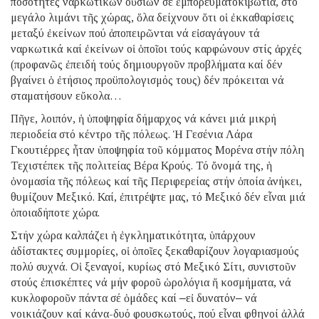
ποσότητες ναρκωτικῶν οὐσιῶν σέ ἐμπορευματοκιβώτια, στό
μεγάλο λιμάνι τῆς χώρας, ὅλα δείχνουν ὅτι οἱ ἐκκαθαρίσεις
μεταξύ ἐκείνων πού ἀποπειρῶνται νά εἰσαγάγουν τά
ναρκωτικά καί ἐκείνων οἱ ὁποῖοι τούς καρφώνουν στίς ἀρχές
(προφανῶς ἐπειδή τούς δημιουργοῦν προβλήματα καί δέν
βγαίνει ὁ ἐτήσιος προϋπολογισμός τους) δέν πρόκειται νά
σταματήσουν εὔκολα…
Πῆγε, λοιπόν, ἡ ὑποψηφία δήμαρχος νά κάνει μιά μικρή
περιοδεία στό κέντρο τῆς πόλεως. Ἡ Γεσένια Λάρα
Γκουτιέρρες ἦταν ὑποψηφία τοῦ κόμματος Mορένα στήν πόλη
Τεχιστέπεκ τῆς πολιτείας Βέρα Κρούς. Τό ὄνομά της, ἡ
ὀνομασία τῆς πόλεως καί τῆς Περιφερείας στήν ὁποία ἀνήκει,
θυμίζουν Μεξικό. Καί, ἐπιτρέψτε μας, τό Μεξικό δέν εἶναι μιά
ὁποιαδήποτε χώρα.
Στήν χώρα καλπάζει ἡ ἐγκληματικότητα, ὑπάρχουν
ἀδίστακτες συμμορίες, οἱ ὁποῖες ξεκαθαρίζουν λογαριασμούς
πολύ συχνά. Οἱ ξεναγοί, κυρίως στό Μεξικό Σίτι, συνιστοῦν
στούς ἐπισκέπτες νά μήν φοροῦ ὡρολόγια ἤ κοσμήματα, νά
κυκλοφοροῦν πάντα σέ ὁμάδες καί ‒εἰ δυνατόν‒ νά
νοικιάζουν καί κάνα-δυό φουσκωτούς, πού εἶναι φθηνοί ἀλλά