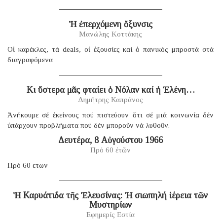
Ἡ ἐπερχόμενη ὄξυνσις
Μανώλης Κοττάκης
Οἱ καρέκλες, τά deals, οἱ ἐξουσίες καί ὁ πανικός μπροστά στά
διαγραφόμενα
Κι ὕστερα μᾶς φταίει ὁ Νόλαν καί ἡ Ἑλένη…
Δημήτρης Καπράνος
Ἀνήκουμε σέ ἐκείνους πού πιστεύουν ὅτι σέ μιά κοινωνία δέν
ὑπάρχουν προβλήματα πού δέν μποροῦν νά λυθοῦν.
Δευτέρα, 8 Αὐγούστου 1966
Πρό 60 ἐτῶν
Πρό 60 ετων
Ἡ Καρυάτιδα τῆς Ἐλευσίνας: Ἡ σιωπηλή ἱέρεια τῶν
Μυστηρίων
Εφημερίς Εστία