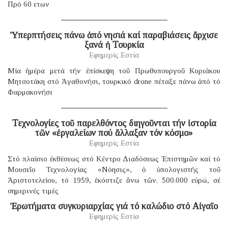
Πρό 60 ετων
Ὑπερπτήσεις πάνω ἀπό νησιά καί παραβιάσεις ἄρχισε
ξανά ἡ Τουρκία
Εφημερίς Εστία
Μία ἡμέρα μετά τήν ἐπίσκεψη τοῦ Πρωθυπουργοῦ Κυριάκου
Μητσοτάκη στό Ἀγαθονήσι, τουρκικό drone πέταξε πάνω ἀπό τό
Φαρμακονήσι
Τεχνολογίες τοῦ παρελθόντος διηγοῦνται τήν ἱστορία
τῶν «ἐργαλείων πού ἄλλαξαν τόν κόσμο»
Εφημερίς Εστία
Στό πλαίσιο ἐκθέσεως στό Κέντρο Διαδόσεως Ἐπιστημῶν καί τό
Μουσεῖο Τεχνολογίας «Νόησις», ὁ ὑπολογιστής τοῦ
Ἀριστοτελείου, τό 1959, ἐκόστιζε ἄνω τῶν. 500.000 εὐρώ, σέ
σημερινές τιμές
Ἐρωτήματα συγκυριαρχίας γιά τό καλώδιο στό Αἰγαῖο
Εφημερίς Εστία