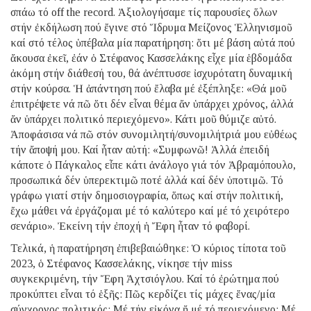
σπάω τό off the record. Ἀξιολογήσαμε τίς παρουσίες ὅλων
στήν ἐκδήλωση πού ἔγινε στό Ἵδρυμα Μείζονος Ἑλληνισμοῦ
καί στό τέλος ὑπέβαλα μία παρατήρηση: ὅτι μέ βάση αὐτά πού
ἄκουσα ἐκεῖ, ἐάν ὁ Στέφανος Κασσελάκης εἶχε μία ἑβδομάδα
ἀκόμη στήν διάθεσή του, θά ἀνέπτυσσε ἰσχυρότατη δυναμική
στήν κούρσα. Ἡ ἀπάντηση πού ἔλαβα μέ ἐξέπληξε: «Θά μοῦ
ἐπιτρέψετε νά πῶ ὅτι δέν εἶναι θέμα ἄν ὑπάρχει χρόνος, ἀλλά
ἄν ὑπάρχει πολιτικό περιεχόμενο». Κάτι μοῦ θύμιζε αὐτό.
Ἀποφάσισα νά πῶ στόν συνομιλητή/συνομιλήτριά μου εὐθέως
τήν ἄποψή μου. Καί ἦταν αὐτή: «Συμφωνῶ! Ἀλλά ἐπειδή
κάποτε ὁ Πάγκαλος εἶπε κάτι ἀνάλογο γιά τόν Ἀβραμόπουλο,
προσωπικά δέν ὑπερεκτιμῶ ποτέ ἀλλά καί δέν ὑποτιμῶ. Τό
γράφω γιατί στήν δημοσιογραφία, ὅπως καί στήν πολιτική,
ἔχω μάθει νά ἐργάζομαι μέ τό καλύτερο καί μέ τό χειρότερο
σενάριο». Ἐκείνη τήν ἐποχή ἡ Ἔφη ἦταν τό φαβορί.
Τελικά, ἡ παρατήρηση ἐπιβεβαιώθηκε: Ὁ κύριος τίποτα τοῦ
2023, ὁ Στέφανος Κασσελάκης, νίκησε τήν miss
συγκεκριμένη, τήν Ἔφη Ἀχτσιόγλου. Καί τό ἐρώτημα πού
προκύπτει εἶναι τό ἑξῆς: Πῶς κερδίζει τίς μάχες ἕνας/μία
σύγχρονος πολιτικός; Μέ τήν εἰκόνα ἤ μέ τό περιεχόμενο; Μέ