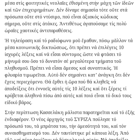
μέσα στίς φοιτητικές νεολαῖες ἐθισμένη στήν μάχη τῶν ἰδεῶν
καί τῶν ἐπιχειρημάτων. Δέν δίναμε σημασία τότε οὔτε στά
πρόσωπα οὔτε στό ντύσιμο, πού εἶναι ἀξιακός κώδικας
σήμερα, οὔτε στίς ἀτάκες. Ἀντιθέτως ἀγαπούσαμε τίς πολύ
ὡραῖες χαοτικές ἀντιπαραθέσεις.
Ἡ τηλεόραση καί τό ραδιόφωνο μοῦ ἔμαθαν, πόσῳ μᾶλλον τά
μέσα κοινωνικῆς δικτυώσεως, ὅτι πρέπει νά ἐπιλέγεις 10
ἰσχυρές λέξεις καί νά εἶσαι σύντομος ὥστε νά φτάσει τό
μήνυμά σου ὅσο τό δυνατόν σέ μεγαλύτερα τμήματα τοῦ
πληθυσμοῦ. Πρέπει νά εἶσαι ἄμεσος καί συνοπτικός. Ἡ
φλυαρία τιμωρεῖται. Αὐτό δέν σημαίνει κατ’ ἀνάγκη ὅτι δέν
ἔχεις περιεχόμενο. Θά ἔρθει ἡ ὥρα πού θά κληθεῖς νά
ἀποδείξεις ὅτι ἐννοεῖς αὐτές τίς 10 λέξεις καί ὅτι ξέρεις τί
κρύβεται ἀληθινά πίσω ἀπό αὐτές καί ποιό εἶναι τό δικό τους
εἰδικό βάρος.
Στήν περίπτωση Κασσελάκη μάλιστα παρατηρεῖται καί τό ἑξῆς
ἐνδιαφέρον. Ὁ νέος ἀρχηγός τοῦ ΣΥΡΙΖΑ πούλησε τό
πρόσωπό του, τά μπράτσα του, τήν ἀμεσότητά του, καί τόν
συναισθηματισμό του. Δέν ταυτίστηκε μέ κάποια λέξη. Ἀπό
ἐδῶ καί πέρα ἀρχίζουν τά δύσκολα γιά αὐτόν. Νά ἀποδείξει