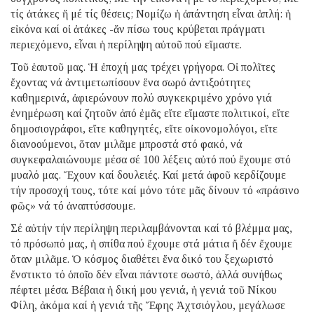
τίς ἀτάκες ἤ μέ τίς θέσεις; Νομίζω ἡ ἀπάντηση εἶναι ἁπλή: ἡ
εἰκόνα καί οἱ ἀτάκες -ἄν πίσω τους κρύβεται πράγματι
περιεχόμενο, εἶναι ἡ περίληψη αὐτοῦ πού εἴμαστε.
Τοῦ ἑαυτοῦ μας. Ἡ ἐποχή μας τρέχει γρήγορα. Οἱ πολῖτες
ἔχοντας νά ἀντιμετωπίσουν ἕνα σωρό ἀντιξοότητες
καθημερινά, ἀφιερώνουν πολύ συγκεκριμένο χρόνο γιά
ἐνημέρωση καί ζητοῦν ἀπό ἐμᾶς εἴτε εἴμαστε πολιτικοί, εἴτε
δημοσιογράφοι, εἴτε καθηγητές, εἴτε οἰκονομολόγοι, εἴτε
διανοούμενοι, ὅταν μιλᾶμε μπροστά στό φακό, νά
συγκεφαλαιώνουμε μέσα σέ 100 λέξεις αὐτό πού ἔχουμε στό
μυαλό μας. Ἔχουν καί δουλειές. Καί μετά ἀφοῦ κερδίζουμε
τήν προσοχή τους, τότε καί μόνο τότε μᾶς δίνουν τό «πράσινο
φῶς» νά τό ἀναπτύσσουμε.
Σέ αὐτήν τήν περίληψη περιλαμβάνονται καί τό βλέμμα μας,
τό πρόσωπό μας, ἡ σπίθα πού ἔχουμε στά μάτια ἤ δέν ἔχουμε
ὅταν μιλᾶμε. Ὁ κόσμος διαθέτει ἕνα δικό του ξεχωριστό
ἔνστικτο τό ὁποῖο δέν εἶναι πάντοτε σωστό, ἀλλά συνήθως
πέφτει μέσα. Βέβαια ἡ δική μου γενιά, ἡ γενιά τοῦ Νίκου
Φίλη, ἀκόμα καί ἡ γενιά τῆς Ἔφης Ἀχτσιόγλου, μεγάλωσε