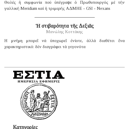
Θολές ἡ συμφωνία πού ὑπέγραψε ὁ Πρωθυπουργός μέ τήν
γαλλική Μeridiam καί ἡ τριμερής ΑΔΜΗΕ - GSI - Nexans
Ἡ στιβαρότητα τῆς Δεξιᾶς
Μανώλης Κοττάκης
H μνήμη μπορεῖ νά ὑποχωρεῖ ἐνίοτε, ἀλλά διαθέτει ἕνα
χαρακτηριστικό: δέν διαγράφει τά γεγονότα
Κατηγορίες