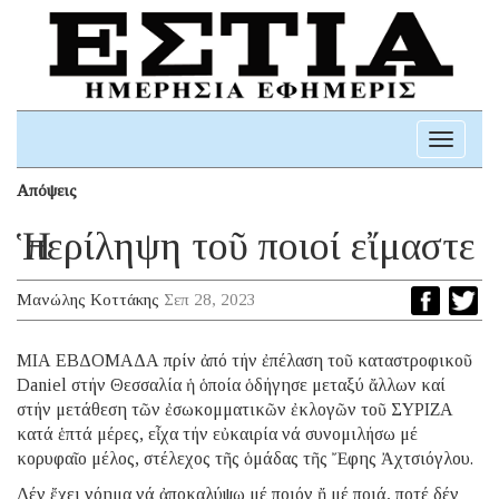
Toggle
navigati
Απόψεις
Ἡ περίληψη τοῦ ποιοί εἴμαστε
Μανώλης Κοττάκης
Σεπ 28, 2023
ΜΙΑ ΕΒΔΟΜΑΔΑ πρίν ἀπό τήν ἐπέλαση τοῦ καταστροφικοῦ
Daniel στήν Θεσσαλία ἡ ὁποία ὁδήγησε μεταξύ ἄλλων καί
στήν μετάθεση τῶν ἐσωκομματικῶν ἐκλογῶν τοῦ ΣΥΡΙΖΑ
κατά ἑπτά μέρες, εἶχα τήν εὐκαιρία νά συνομιλήσω μέ
κορυφαῖο μέλος, στέλεχος τῆς ὁμάδας τῆς Ἔφης Ἀχτσιόγλου.
Δέν ἔχει νόημα νά ἀποκαλύψω μέ ποιόν ἤ μέ ποιά, ποτέ δέν