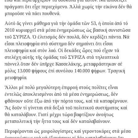
πράγματι ὅτι εἶχε περιεχόμενο. Ἀλλά χωρίς τήν εἰκόνα δέν θά
μποροῦσε νά πάει πουθενά.
Αὐτό ἄς γίνει μάθημα γιά τήν ὁμάδα τῶν 53, ἡ ὁποία ἀπό τό
2010 κυριαρχεῖ στά μέσα ἐνημερώσεως ὡς βασική συνιστῶσα
τοῦ ΣΥΡΙΖΑ. Ὁ ἐλιτισμός δέν πουλᾶ, δέν κερδίζει πάντα. Νά
εἶσαι πλειοψηφία στό σύστημα δέν σημαίνει ὅτι εἶσαι
πλειοψηφία καί στόν λαό. Οἱ δεκάδες ὧρες πού εἶχαν τά
στελέχη αὐτῆς τῆς ὁμάδας τοῦ ΣΥΡΙΖΑ στά τηλεοπτικά
πάννελ ὅταν δέν ὑπῆρχε Κασσελάκης, μεταφράστηκαν σέ
μόλις 13.000 ψήφους ἐπί συνόλου 140.000 ψήφων. Τραγική
μειοψηφία.
Ἄλλοι μέ πολύ μεγαλύτερη ἐπιρροή στούς πολῖτες εἶναι
ἐντελῶς ἀποκλεισμένοι ἀπό τά μέσα ἐνημερώσεως, δέν
φθάνουν οὔτε ἔξω ἀπό τήν πόρτα τους, καί τά καταφέρνουν.
Ἄς δοῦν τί γίνεται στά δεξιά τοῦ πολιτικοῦ συστήματος καί
θά καταλάβουν. Γιατί μέχρι τώρα βαφτίζουν ἀνοήτως
μεταπολιτική τήν ἧττα τους καί δέν καταλαβαίνουν.
Περιφέρονται ὡς μοιρολογίστρες καί γεροντοκόρες στά μέσα
ἐνημερώσεως γιά νά ἐξηγήσουν τί δέν καταλαβαίνουν ὅτι