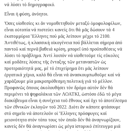
νά λύσει τό δημογραφικό.
Εἶναι ἡ φύση, ἀνόητοι.
Ὅσες υἱοθεσίες κι ἄν νομοθετηθοῦν μεταξύ ὁμοφυλοφίλων,
εἶναι οὐτοπία νά πιστεύει κανείς ὅτι θά μᾶς δώσουν τά 4
ἑκατομμύρια Ἕλληνες πού μᾶς λείπουν μέχρι τό 2100.
Ἀντιθέτως, ἡ κλασσική οἰκογένεια πού βάλλεται σήμερα ἀπό
παντοῦ καί περνᾶ βαθειά κρίση, μπορεῖ ὑπό προϋποθέσεις νά
λύσει τό πρόβλημα. Ἀντί λοιπόν νά υἱοθετοῦμε τίς εὔκολες
καί μοδᾶτες λύσεις τῆς ἔνταξης τῶν μεταναστῶν ὡς
προτεραιότητά μας, μέ τό ἐπιχείρημα ὅτι μᾶς λείπουν
ἐργατικά χέρια, καλό θά εἶναι νά ἀνασκουμπωθοῦμε καί νά
χαράξουμε μία μακροπρόθεσμη πολιτική γιά τό μέλλον.
Προφανῶς ὅποιος ἀκολουθήσει τόν δρόμο αὐτόν δέν θά
περιμένει τά ψηφαλάκια τῶν ΛΟΑΤΚΙ, ὡστόσο ἐδῶ τό μέγα
διακύβευμα εἶναι ἡ συνέχεια τοῦ ἔθνους καί ὄχι τό ἀποτέλεσμα
τῶν ἐθνικῶν ἐκλογῶν τοῦ 2022. Διότι ἄν κάποτε φτάσουμε
στό σημεῖο νά ἀποτελοῦν οἱ Ἕλληνες πρόσφυγες καί
μειονότητα στόν τόπο τους τόν ὁποῖο δέν θά ἀναγνωρίζουν,
κανείς δέν θά ἀναγνωρίσει ὡς μέγα ἱστορικό ἐπίτευγμα μιά