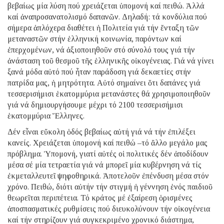
βεβαίως μία λύση πού χρειάζεται ὑπομονή καί πειθώ. Ἀλλά
καί ἀναπροσανατολισμό δαπανῶν. Δηλαδή: τά κονδύλια πού
σήμερα ἁπλόχερα διαθέτει ἡ Πολιτεία γιά τήν ἔνταξη τῶν
μεταναστῶν στήν ἑλληνική κοινωνία, παρόντων καί
ἐπερχομένων, νά ἀξιοποιηθοῦν στό σύνολό τους γιά τήν
ἀνάσταση τοῦ θεσμοῦ τῆς ἑλληνικῆς οἰκογένειας. Γιά νά γίνει
ξανά μόδα αὐτό πού ἦταν παράδοση γιά δεκαετίες στήν
πατρίδα μας, ἡ μητρότητα. Αὐτό σημαίνει ὅτι δαπάνες γιά
τεσσερισήμισι ἑκατομμύρια μετανάστες θά χρησιμοποιηθοῦν
γιά νά δημιουργήσουμε μέχρι τό 2100 τεσσερισήμισι
ἑκατομμύρια Ἕλληνες.
Δέν εἶναι εὔκολη ὁδός βεβαίως αὐτή γιά νά τήν ἐπιλέξει
κανείς. Χρειάζεται ὑπομονή καί πειθώ –τό ἄλλο μεγάλο μας
πρόβλημα. Ὑπομονή, γιατί αὐτές οἱ πολιτικές δέν ἀποδίδουν
μέσα σέ μία τετραετία γιά νά μπορεῖ μία κυβέρνηση νά τίς
ἐκμεταλλευτεῖ ψηφοθηρικά. Ἀποτελοῦν ἐπένδυση μέσα στόν
χρόνο. Πειθώ, διότι αὐτήν τήν στιγμή ἡ γέννηση ἑνός παιδιοῦ
θεωρεῖται περιπέτεια. Τό κράτος μέ ἐξαίρεση ὁρισμένες
ἀποσπασματικές ρυθμίσεις πού διευκολύνουν τήν οἰκογένεια
καί τήν στηρίζουν γιά συγκεκριμένο χρονικό διάστημα,