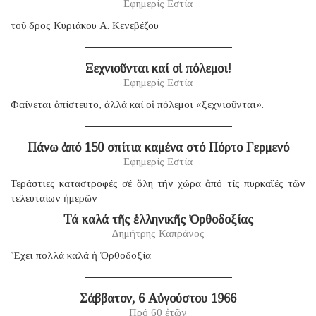
Εφημερίς Εστία
τοῦ δρος Κυριάκου Α. Κενεβέζου
Ξεχνιοῦνται καί οἱ πόλεμοι!
Εφημερίς Εστία
Φαίνεται ἀπίστευτο, ἀλλά καί οἱ πόλεμοι «ξεχνιοῦνται».
Πάνω ἀπό 150 σπίτια καμένα στό Πόρτο Γερμενό
Εφημερίς Εστία
Τεράστιες καταστροφές σέ ὅλη τήν χώρα ἀπό τίς πυρκαϊές τῶν
τελευταίων ἡμερῶν
Τά καλά τῆς ἑλληνικῆς Ὀρθοδοξίας
Δημήτρης Καπράνος
Ἔχει πολλά καλά ἡ Ὀρθοδοξία
Σάββατον, 6 Αὐγούστου 1966
Πρό 60 ἐτῶν