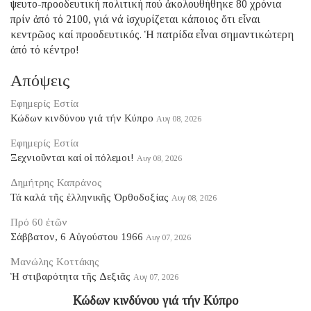
ψευτο-προοδευτική πολιτική πού ἀκολουθήθηκε 80 χρόνια
πρίν ἀπό τό 2100, γιά νά ἰσχυρίζεται κάποιος ὅτι εἶναι
κεντρῶος καί προοδευτικός. Ἡ πατρίδα εἶναι σημαντικώτερη
ἀπό τό κέντρο!
Απόψεις
Εφημερίς Εστία
Κώδων κινδύνου γιά τήν Κύπρο
Αυγ 08, 2026
Εφημερίς Εστία
Ξεχνιοῦνται καί οἱ πόλεμοι!
Αυγ 08, 2026
Δημήτρης Καπράνος
Τά καλά τῆς ἑλληνικῆς Ὀρθοδοξίας
Αυγ 08, 2026
Πρό 60 ἐτῶν
Σάββατον, 6 Αὐγούστου 1966
Αυγ 07, 2026
Μανώλης Κοττάκης
Ἡ στιβαρότητα τῆς Δεξιᾶς
Αυγ 07, 2026
Κώδων κινδύνου γιά τήν Κύπρο