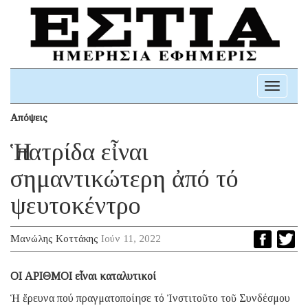
Toggle
navigati
Απόψεις
Ἡ πατρίδα εἶναι
σημαντικώτερη ἀπό τό
ψευτοκέντρο
Μανώλης Κοττάκης
Ιούν 11, 2022
ΟΙ ΑΡΙΘΜΟΙ εἶναι καταλυτικοί
Ἡ ἔρευνα πού πραγματοποίησε τό Ἰνστιτοῦτο τοῦ Συνδέσμου