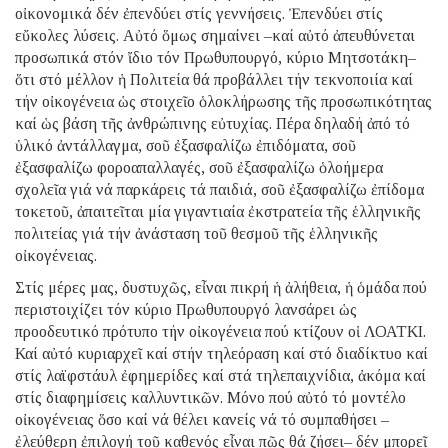
οἰκονομικά δέν ἐπενδύει στίς γεννήσεις. Ἐπενδύει στίς
εὔκολες λύσεις. Αὐτό ὅμως σημαίνει –καί αὐτό ἀπευθύνεται
προσωπικά στόν ἴδιο τόν Πρωθυπουργό, κύριο Μητσοτάκη–
ὅτι στό μέλλον ἡ Πολιτεία θά προβάλλει τήν τεκνοποιία καί
τήν οἰκογένεια ὡς στοιχεῖο ὁλοκλήρωσης τῆς προσωπικότητας
καί ὡς βάση τῆς ἀνθρώπινης εὐτυχίας. Πέρα δηλαδή ἀπό τό
ὑλικό ἀντάλλαγμα, σοῦ ἐξασφαλίζω ἐπιδόματα, σοῦ
ἐξασφαλίζω φοροαπαλλαγές, σοῦ ἐξασφαλίζω ὁλοήμερα
σχολεῖα γιά νά παρκάρεις τά παιδιά, σοῦ ἐξασφαλίζω ἐπίδομα
τοκετοῦ, ἀπαιτεῖται μία γιγαντιαία ἐκστρατεία τῆς ἑλληνικῆς
πολιτείας γιά τήν ἀνάσταση τοῦ θεσμοῦ τῆς ἑλληνικῆς
οἰκογένειας.
Στίς μέρες μας, δυστυχῶς, εἶναι πικρή ἡ ἀλήθεια, ἡ ὁμάδα πού
περιστοιχίζει τόν κύριο Πρωθυπουργό λανσάρει ὡς
προοδευτικό πρότυπο τήν οἰκογένεια πού κτίζουν οἱ ΛΟΑΤΚΙ.
Καί αὐτό κυριαρχεῖ καί στήν τηλεόραση καί στό διαδίκτυο καί
στίς λαϊφστάυλ ἐφημερίδες καί στά τηλεπαιχνίδια, ἀκόμα καί
στίς διαφημίσεις καλλυντικῶν. Μόνο πού αὐτό τό μοντέλο
οἰκογένειας ὅσο καί νά θέλει κανείς νά τό συμπαθήσει –
ἐλεύθερη ἐπιλογή τοῦ καθενός εἶναι πῶς θά ζήσει– δέν μπορεῖ