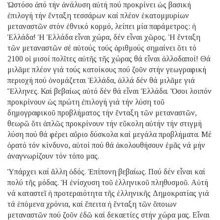
Ὡστόσο ἀπό τήν ἀνάλυση αὐτή πού προκρίνει ὡς βασική
ἐπιλογή τήν ἔνταξη τεσσάρων καί πλέον ἑκατομμυρίων
μεταναστῶν στόν ἐθνικό κορμό, λείπει μία παράμετρος: ἡ
Ἑλλάδα! Ἡ Ἑλλάδα εἶναι χώρα, δέν εἶναι χῶρος. Ἡ ἔνταξη
τῶν μεταναστῶν σέ αὐτούς τούς ἀριθμούς σημαίνει ὅτι τό
2100 οἱ μισοί πολῖτες αὐτῆς τῆς χώρας θά εἶναι ἀλλοδαποί! Θά
μιλᾶμε πλέον γιά τούς κατοίκους πού ζοῦν στήν γεωγραφική
περιοχή πού ὀνομάζεται Ἑλλάδα, ἀλλά δέν θά μιλᾶμε γιά
Ἕλληνες. Καί βεβαίως αὐτό δέν θά εἶναι Ἑλλάδα. Ὅσοι λοιπόν
προκρίνουν ὡς πρώτη ἐπιλογή γιά τήν λύση τοῦ
δημογραφικοῦ προβλήματος τήν ἔνταξη τῶν μεταναστῶν,
θεωρῶ ὅτι ἁπλῶς προκρίνουν τήν εὔκολη αὐτήν τήν στιγμή
λύση πού θά φέρει αὔριο δύσκολα καί μεγάλα προβλήματα. Μέ
ὁρατό τόν κίνδυνο, αὐτοί πού θά ἀκολουθήσουν ἐμᾶς νά μήν
ἀναγνωρίζουν τόν τόπο μας.
Ὑπάρχει καί ἄλλη ὁδός. Ἐπίπονη βεβαίως. Πού δέν εἶναι καί
πολύ τῆς μόδας. Ἡ ἐνίσχυση τοῦ ἑλληνικοῦ πληθυσμοῦ. Αὐτή
νά καταστεῖ ἡ προτεραιότητα τῆς ἑλληνικῆς Δημοκρατίας γιά
τά ἑπόμενα χρόνια, καί ἔπειτα ἡ ἔνταξη τῶν ὅποιων
μεταναστῶν πού ζοῦν ἐδῶ καί δεκαετίες στήν χώρα μας. Εἶναι