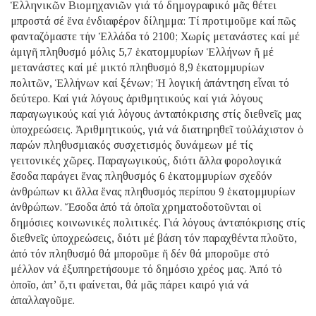
Ἑλληνικῶν Βιομηχανιῶν γιά τό δημογραφικό μᾶς θέτει
μπροστά σέ ἕνα ἐνδιαφέρον δίλημμα: Τί προτιμοῦμε καί πῶς
φανταζόμαστε τήν Ἑλλάδα τό 2100; Χωρίς μετανάστες καί μέ
ἀμιγῆ πληθυσμό μόλις 5,7 ἑκατομμυρίων Ἑλλήνων ἤ μέ
μετανάστες καί μέ μικτό πληθυσμό 8,9 ἑκατομμυρίων
πολιτῶν, Ἑλλήνων καί ξένων; Ἡ λογική ἀπάντηση εἶναι τό
δεύτερο. Καί γιά λόγους ἀριθμητικούς καί γιά λόγους
παραγωγικούς καί γιά λόγους ἀνταπόκρισης στίς διεθνεῖς μας
ὑποχρεώσεις. Ἀριθμητικούς, γιά νά διατηρηθεῖ τοὐλάχιστον ὁ
παρών πληθυσμιακός συσχετισμός δυνάμεων μέ τίς
γειτονικές χῶρες. Παραγωγικούς, διότι ἄλλα φορολογικά
ἔσοδα παράγει ἕνας πληθυσμός 6 ἑκατομμυρίων σχεδόν
ἀνθρώπων κι ἄλλα ἕνας πληθυσμός περίπου 9 ἑκατομμυρίων
ἀνθρώπων. Ἔσοδα ἀπό τά ὁποῖα χρηματοδοτοῦνται οἱ
δημόσιες κοινωνικές πολιτικές. Γιά λόγους ἀνταπόκρισης στίς
διεθνεῖς ὑποχρεώσεις, διότι μέ βάση τόν παραχθέντα πλοῦτο,
ἀπό τόν πληθυσμό θά μποροῦμε ἤ δέν θά μποροῦμε στό
μέλλον νά ἐξυπηρετήσουμε τό δημόσιο χρέος μας. Ἀπό τό
ὁποῖο, ἀπ’ ὅ,τι φαίνεται, θά μᾶς πάρει καιρό γιά νά
ἀπαλλαγοῦμε.