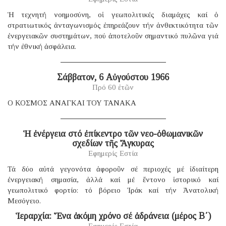
Ἡ τεχνητή νοημοσύνη, οἱ γεωπολιτικές διαμάχες καί ὁ
στρατιωτικός ἀνταγωνισμός ἐπηρεάζουν τήν ἀνθεκτικότητα τῶν
ἐνεργειακῶν συστημάτων, πού ἀποτελοῦν σημαντικό πυλῶνα γιά
τήν ἐθνική ἀσφάλεια.
Σάββατον, 6 Αὐγούστου 1966
Πρό 60 ἐτῶν
Ο ΚΟΣΜΟΣ ΑΝΑΓΚΑΙ ΤΟΥ ΤΑΝΑΚΑ
Ἡ ἐνέργεια στό ἐπίκεντρο τῶν νεο-ὀθωμανικῶν
σχεδίων τῆς Ἄγκυρας
Εφημερίς Εστία
Τά δύο αὐτά γεγονότα ἀφοροῦν σέ περιοχές μέ ἰδιαίτερη
ἐνεργειακή σημασία, ἀλλά καί μέ ἔντονο ἱστορικό καί
γεωπολιτικό φορτίο: τό βόρειο Ἰράκ καί τήν Ἀνατολική
Μεσόγειο.
Ἱεραρχία: Ἕνα ἀκόμη χρόνο σέ ἀδράνεια (μέρος B΄)
Εφημερίς Εστία