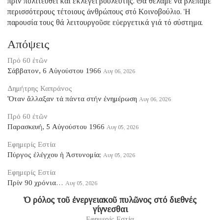
πρίν πολιτευθεῖ καί ἐκλεγεῖ βουλευτής. Θά θέλαμε νά βλέπαμε
περισσότερους τέτοιους ἀνθρώπους στό Κοινοβούλιο. Ἡ
παρουσία τους θά λειτουργοῦσε εὐεργετικά γιά τό σύστημα.
Απόψεις
Πρό 60 ἐτῶν
Σάββατον, 6 Αὐγούστου 1966
Αυγ 06, 2026
Δημήτρης Καπράνος
Ὅταν ἄλλαξαν τά πάντα στήν ἐνημέρωση
Αυγ 06, 2026
Πρό 60 ἐτῶν
Παρασκευή, 5 Αὐγούστου 1966
Αυγ 05, 2026
Εφημερίς Εστία
Πύργος ἐλέγχου ἡ Ἀστυνομία;
Αυγ 05, 2026
Εφημερίς Εστία
Πρίν 90 χρόνια…
Αυγ 05, 2026
Ὁ ρόλος τοῦ ἐνεργειακοῦ πυλῶνος στό διεθνές
γίγνεσθαι
Εφημερίς Εστία