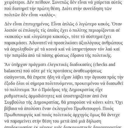
χειρότεροι. Δέν πείθουν. Συνεπῶς δέν εἶναι νά χαίρεται αὐτός
πού διατηρεῖ τήν πρώτη θέση. Διότι στήν συνείδηση τῶν
πολιτῶν δέν εἶναι «καλός».
Δέν εἶναι ἐπιτυχημένος. Εἶναι ἁπλῶς ὁ λιγώτερο κακός. Ὅταν
λοιπόν οἱ ἐπιλογές τίς ὁποῖες ἔχει ὁ πολίτης περιορίζονται σέ
«κακούς» καί «λιγώτερο κακούς», τότε τό σύστημα ἔχει
παρακμάσει. Ἀδυνατεῖ νά προσελκύσει ἀξιολόγους ἀνθρώπους
νά ἀσχοληθοῦν μέ τά κοινά καί νά ὑπηρετήσουν τόν λαό καί
τήν πατρίδα ἀπό τά πάσης φύσεως ἕδρανα τῆς πολιτικῆς.
Ἄν ὑπῆρχαν πράγματι ἐλεγκτικές διαδικασίες (checks and
balances) πού οὔτε μέ τίς προτάσεις ἀναθεωρήσεως
εἰσάγονται, θά ἔπρεπε ἤδη νά εἶχαν λάβει την ἄγουσα πρός τήν
ἔξοδο ὅλοι οἱ σήμερα πολιτευόμενοι, προκειμένου νά διασωθεῖ
τό πολίτευμα. Ἄν ὁ Πρόεδρος τῆς Δημοκρατίας εἶχε
ρυθμιστικές ἁρμοδιότητες καί ὑποστηριζόταν ἀπό ἕνα
Συμβούλιο τῆς Δημοκρατίας, θά μποροῦσε νά κάνει κάτι. Ὄχι
βέβαια νά ἀπολύσει ἕναν ἐκλεγμένο Πρωθυπουργό. Ποιός
Πρωθυπουργός καί ποιός πολιτικός ἀρχηγός ὅμως θά ἄντεχε
νά παραμείνει στήν θέση του μετά ἀπό μιά δήλωση
ἀποδοκιμασίας ἐκ μέρους μιᾶς διακομματικῆς δημογεροντίας