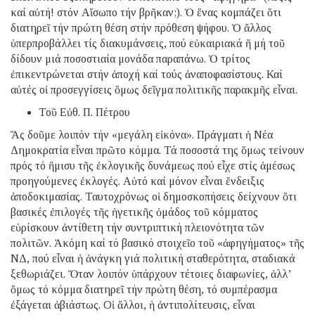
καί αὐτή! στόν Αἴσωπο τήν βρῆκαν;). Ὁ ἕνας κομπάζει ὅτι
διατηρεῖ τήν πρώτη θέση στήν πρόθεση ψήφου. Ὁ ἄλλος
ὑπερπροβάλλει τίς διακυμάνσεις, πού εὐκαιριακά ἤ μή τοῦ
δίδουν μιά ποσοστιαία μονάδα παραπάνω. Ὁ τρίτος
ἐπικεντρώνεται στήν ἀποχή καί τούς ἀναποφασίστους. Καί
αὐτές οἱ προσεγγίσεις ὅμως δεῖγμα πολιτικῆς παρακμῆς εἶναι.
Τοῦ Εὐθ. Π. Πέτρου
Ἄς δοῦμε λοιπόν τήν «μεγάλη εἰκόνα». Πράγματι ἡ Νέα
Δημοκρατία εἶναι πρῶτο κόμμα. Τά ποσοστά της ὅμως τείνουν
πρός τό ἥμισυ τῆς ἐκλογικῆς δυνάμεως πού εἶχε στίς ἀμέσως
προηγούμενες ἐκλογές. Αὐτό καί μόνον εἶναι ἔνδειξις
ἀποδοκιμασίας. Ταυτοχρόνως οἱ δημοσκοπήσεις δείχνουν ὅτι
βασικές ἐπιλογές τῆς ἡγετικῆς ὁμάδος τοῦ κόμματος
εὑρίσκουν ἀντίθετη τήν συντριπτική πλειονότητα τῶν
πολιτῶν. Ἀκόμη καί τό βασικό στοιχεῖο τοῦ «ἀφηγήματος» τῆς
ΝΔ, πού εἶναι ἡ ἀνάγκη γιά πολιτική σταθερότητα, σταδιακά
ξεθωριάζει. Ὅταν λοιπόν ὑπάρχουν τέτοιες διαφωνίες, ἀλλ’
ὅμως τό κόμμα διατηρεῖ τήν πρώτη θέση, τό συμπέρασμα
ἐξάγεται ἀβιάστως. Οἱ ἄλλοι, ἡ ἀντιπολίτευσις, εἶναι