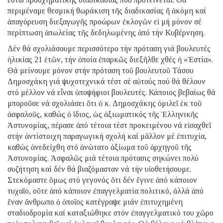
περιμέναμε θεσμική θωράκιση τῆς διαδικασίας ἤ ἀκόμη καί
ἀπαγόρευση διεξαγωγῆς προώρων ἐκλογῶν εἰ μή μόνον σέ
περίπτωση ἀπωλείας τῆς δεδηλωμένης ἀπό τήν Κυβέρνηση.
Δέν θά σχολιάσουμε περισσότερο τήν πρόταση γιά βουλευτές
ἡλικίας 21 ἐτῶν, τήν ὁποία ἐπαρκῶς διεξῆλθε χθές ἡ «Ἑστία».
Θά μείνουμε μόνον στήν πρόταση τοῦ βουλευτοῦ Τάσου
Δημοσχάκη γιά ψυχοτεχνικά τέστ σέ αὐτούς πού θά θέλουν
στό μέλλον νά εἶναι ὑποψήφιοι βουλευτές. Κάποιος βεβαίως θά
μποροῦσε νά σχολιάσει ὅτι ὁ κ. Δημοσχάκης ὁμιλεῖ ἐκ τοῦ
ἀσφαλοῦς, καθώς ὁ ἴδιος, ὡς ἀξιωματικός τῆς Ἑλληνικῆς
Ἀστυνομίας, πέρασε ἀπό τέτοια τέστ προκειμένου νά εἰσαχθεῖ
στήν ἀντίστοιχη παραγωγική σχολή καί μᾶλλον μέ ἐπιτυχία,
καθώς ἀνεδείχθη στό ἀνώτατο ἀξίωμα τοῦ ἀρχηγοῦ τῆς
Ἀστυνομίας. Ἀσφαλῶς μιά τέτοια πρότασις σηκώνει πολύ
συζήτηση καί δέν θά βιαζόμασταν νά τήν υἱοθετήσουμε.
Στεκόμαστε ὅμως στό γεγονός ὅτι δέν ἔγινε ἀπό κάποιον
τυχαῖο, οὔτε ἀπό κάποιον ἐπαγγελματία πολιτικό, ἀλλά ἀπό
ἕναν ἄνθρωπο ὁ ὁποῖος κατέγραψε μιάν ἐπιτυχημένη
σταδιοδρομία καί καταξιώθηκε στόν ἐπαγγελματικό του χῶρο