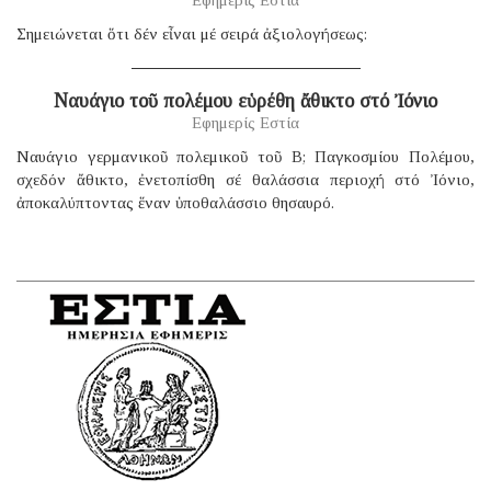
Σημειώνεται ὅτι δέν εἶναι μέ σειρά ἀξιολογήσεως:
Ναυάγιο τοῦ πολέμου εὑρέθη ἄθικτο στό Ἰόνιο
Εφημερίς Εστία
Ναυάγιο γερμανικοῦ πολεμικοῦ τοῦ B; Παγκοσμίου Πολέμου,
σχεδόν ἄθικτο, ἐνετοπίσθη σέ θαλάσσια περιοχή στό Ἰόνιο,
ἀποκαλύπτοντας ἕναν ὑποθαλάσσιο θησαυρό.