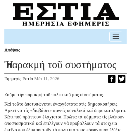
Toggle
navigati
Απόψεις
Ἡ παρακμή τοῦ συστήματος
Εφημερίς Εστία
Μάι 11, 2026
Ζοῦμε τήν παρακμή τοῦ πολιτικοῦ μας συστήματος.
Καί τοῦτο ἀποτυπώνεται ἐναργέστατα στίς δημοσκοπήσεις.
Ἀρκεῖ νά τίς «διαβάσει» κανείς συνολικά καί ἀπροκατάληπτα.
Κάτι πού πράττουν ἐλάχιστοι. Πρῶτα τά κόμματα τίς βλέπουν
ἀποσπασματικά καί ἐπιλέγουν νά προβάλλουν τά στοιχεῖα
ἐκεῖνα πού ἐξυπηρετοῦν τό πολιτικό τους «ἀφήγημα» (λέξις