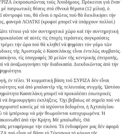
ΣΥΡΙΖΑ ἐκπροσωπῶντας τούς Ἀποδήμους. Πρόκειται γιά ἕναν
μέ πατριωτικές θέσεις στά ἐθνικά θέματα (12 μίλια), ὁ
 σύντροφό του, θά εἶναι ὁ πρῶτος πού θά διεκδικήσει τήν
ος, φανερά ΛΟΑΤΚΙ (κρυφοί μπορεῖ νά ὑπάρχουν πολλοί.)
τι τέτοιο γιά τόν συντηρητικό χῶρο καί τήν συντηρητική
ροκαλοῦσε σέ αὐτές τίς ἐποχές τεράστιες συγκρούσεις
τρέμει τήν ὥρα πού θά κληθεῖ νά ψηφίσει τόν γάμο τῶν
δικες τῆς Ἀριστερᾶς ὁ Κασσελάκης εἶναι ἐντελῶς συμβατός.
ασκήνιο, τίς ὑπογραφές 30 μελῶν τῆς κεντρικῆς ἐπιτροπῆς,
καί νά ἀναζωογονήσει τήν διαδικασία. Διεκδικῶντας ἀπό τήν
ψηφιότητα.
γή, ἐν τέλει. Ἡ κομματική βάση τοῦ ΣΥΡΙΖΑ δέν εἶναι
ιότητες καί ἀπό μπαλαντέρ τῆς τελευταίας στιγμῆς. Ὡστόσο
ψηφιότητα Κασσελάκη μπορεῖ νά προκαλέσει ἐσωτερικές
 νά δημιουργήσει ἐκπλήξεις. Ὄχι βεβαίως σέ σημεῖο πού νά
ἰσχυριστεῖ κανείς μέ τά ἰσχύοντα δεδομένα, ἡ Ἀχτσιόγλου
ού τά ἰμπέριουμ νά μήν θεωροῦνται κατοχυρωμένα. Ἡ
ακοινωθεῖ ἀπό τήν Κρήτη. Μέ μπαλωθιές. Θά
σᾶς μεταφέρουμε τήν εἰκόνα. Τό ἐνδιαφέρον μας δέν ἀφορᾶ
ΙΖΑ πού εἶναι μέ βάση τό Σύνταγμα τό κόμμα τῆς