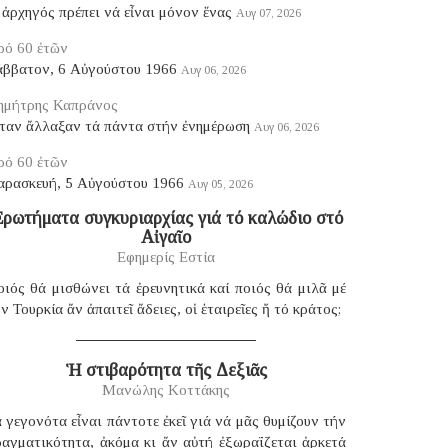
ἀρχηγός πρέπει νά εἶναι μόνον ἕνας
Αυγ 07, 2026
ρό 60 ἐτῶν
άββατον, 6 Αὐγούστου 1966
Αυγ 06, 2026
ημήτρης Καπράνος
ταν ἄλλαξαν τά πάντα στήν ἐνημέρωση
Αυγ 06, 2026
ρό 60 ἐτῶν
αρασκευή, 5 Αὐγούστου 1966
Αυγ 05, 2026
ρωτήματα συγκυριαρχίας γιά τό καλώδιο στό
Αἰγαῖο
Εφημερίς Εστία
ιός θά μισθώνει τά ἐρευνητικά καί ποιός θά μιλᾶ μέ
ν Τουρκία ἄν ἀπαιτεῖ ἄδειες, οἱ ἑταιρεῖες ἤ τό κράτος;
Ἡ στιβαρότητα τῆς Δεξιᾶς
Μανώλης Κοττάκης
 γεγονότα εἶναι πάντοτε ἐκεῖ γιά νά μᾶς θυμίζουν τήν
ραγματικότητα, ἀκόμα κι ἄν αὐτή ἐξωραΐζεται ἀρκετά