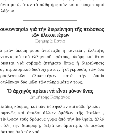
όνια μετά, ὅταν τά πάθη ἠρεμοῦν καί οἱ συσχετισμοί
λλάζουν.
συνεννοησία γιά τήν διερεύνηση τῆς πτώσεως
τῶν ἑλικοπτέρων
Εφημερίς Εστία
ιά μιάν ἀκόμη φορά ἀνεδείχθη ἡ παντελής ἔλλειψις
υντονισμοῦ τοῦ ἑλληνικοῦ κράτους, ἀκόμη καί ὅταν
ρόκειται γιά σοβαρά ζητήματα ὅπως ἡ διερεύνησις
νός ἀεροπορικοῦ δυστυχήματος, ἡ σύγκρουσις τῶν δύο
υροσβεστικῶν ἑλικοπτέρων κατά τήν ὁποία
κοτώθηκαν δύο μέλη τῶν πληρωμάτων τους.
Ὁ ἀρχηγός πρέπει νά εἶναι μόνον ἕνας
Δημήτρης Καπράνος
λιάδες κόσμος, καί τῶν δύο φύλων καί κάθε ἡλικίας –
ροφανῶς καί ὀπαδοί ἄλλων ὁμάδων τῆς Ἰταλίας–,
ατέκλυσαν τούς δρόμους γύρω ἀπό τήν ἐκκλησία, ἀλλά
αί ὅλη τήν διαδρομή, δεξιά καί ἀριστερά, σέ μεγάλη
πόσταση ἀπό τόν ναό.