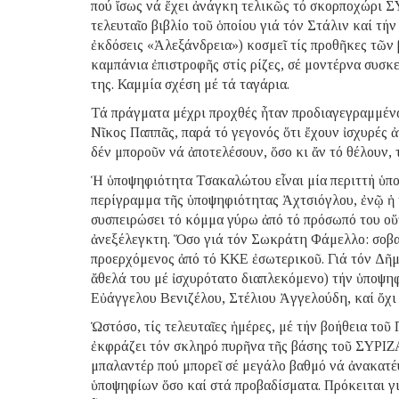
πού ἴσως νά ἔχει ἀνάγκη τελικῶς τό σκορποχώρι Σ
τελευταῖο βιβλίο τοῦ ὁποίου γιά τόν Στάλιν καί τή
ἐκδόσεις «Ἀλεξάνδρεια») κοσμεῖ τίς προθῆκες τῶν 
καμπάνια ἐπιστροφῆς στίς ρίζες, σέ μοντέρνα συσκε
της. Καμμία σχέση μέ τά ταγάρια.
Τά πράγματα μέχρι προχθές ἦταν προδιαγεγραμμένα.
Νῖκος Παππᾶς, παρά τό γεγονός ὅτι ἔχουν ἰσχυρές ἀ
δέν μποροῦν νά ἀποτελέσουν, ὅσο κι ἄν τό θέλουν, 
Ἡ ὑποψηφιότητα Τσακαλώτου εἶναι μία περιττή ὑπ
περίγραμμα τῆς ὑποψηφιότητας Ἀχτσιόγλου, ἐνῷ ἡ
συσπειρώσει τό κόμμα γύρω ἀπό τό πρόσωπό του οὕ
ἀνεξέλεγκτη. Ὅσο γιά τόν Σωκράτη Φάμελλο: σοβαρ
προερχόμενος ἀπό τό ΚΚΕ ἐσωτερικοῦ. Γιά τόν Δῆ
ἄθελά του μέ ἰσχυρότατο διαπλεκόμενο) τήν ὑποψ
Εὐάγγελου Βενιζέλου, Στέλιου Ἀγγελούδη, καί ὄχι
Ὡστόσο, τίς τελευταῖες ἡμέρες, μέ τήν βοήθεια το
ἐκφράζει τόν σκληρό πυρῆνα τῆς βάσης τοῦ ΣΥΡΙΖΑ
μπαλαντέρ πού μπορεῖ σέ μεγάλο βαθμό νά ἀνακατέ
ὑποψηφίων ὅσο καί στά προβαδίσματα. Πρόκειται γ