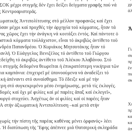
χρ
ΟΚ μέχρι στιγμῆς δέν ἔχει δείξει δείγματα γραφῆς πού νά
ἀ
 Κεντροαριστερᾶς.
ιωματικῆς Ἀντιπολίτευσης στό μέλλον προφανῶς καί ἔχει
σαν μέχρι καί προχθές τήν ἀρχηγία τοῦ κόμματος, ἦταν τά
Ἀ
ας χῶρος ἔχει τήν ἀνάγκη νά κοιτάξει ἐντός. Καί πάντοτε ὁ
ἀστικά κόμματα τοὐλάχιστον, εἶναι τό ἀκριβῶς ἀντίθετο τοῦ
Ἀνδρέα Παπανδρέου. Ὁ Κυριάκος Μητσοτάκης ἦταν τό
Γ
ανλῆ. Ὁ Εὐάγγελος Βενιζέλος τό ἀντίθετο τοῦ Γιώργου
σ
πεδείχθη τό ἀκριβῶς ἀντίθετο τοῦ Ἀλέκου Ἀλαβάνου. Στό
π
ι στιγμῆς δεδομένα θεωρεῖται ἡ ἐπικρατέστερη νικήτρια τῶν
ἑ
α καμπάνια: ἐπιχειρεῖ μέ ὑπονοούμενα νά ἀναδείξει τό
π
ική ἀπέναντι στό συναίσθημα. Τό ἔδειξε καί μέ τήν
σ
ρη στό συγκεκριμένο μέσο ἐνημέρωσης, μετά τίς ἐκλογές.
ομές καί ὄχι μέ φιλίες καί μέ παρέες ἅπαξ καί ἐκλεγεῖ»,
ργό στοχεύει. Ἀσχέτως ἄν οἱ φιλίες καί οἱ παρέες ἦταν
Χι
Α στήν ἀξιωματική Ἀντιπολίτευση –καί μετά στήν
π
κ
ωρίς τήν πίστη τῆς παρέας καθένας μένει ὀρφανός» λέει
κ
. Ἡ διατύπωση τῆς Ἔφης ἀπέπνεε μιά Θατσερική σκληράδα
ἀ