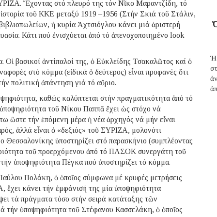
ΥΡΙΖΑ. Ἔχοντας στό πλευρό της τόν Νῖκο Μαραντζίδη, τό
ν ἱστορία τοῦ ΚΚΕ μεταξύ 1919 –1956 (Στήν Σκιά τοῦ Στάλιν,
Ὁ
βιβλιοπωλείων, ἡ κυρία Ἀχτσιόγλου κάνει μιά ἀριστερή
υασία. Κάτι πού ἐνισχύεται ἀπό τό ἀπενοχοποιημένο look
Ἡ
 Οἱ βασικοί ἀντίπαλοί της, ὁ Εὐκλείδης Τσακαλῶτος καί ὁ
σ
ναφορές στό κόμμα (εἰδικά ὁ δεύτερος) εἶναι προφανές ὅτι
ἀ
τήν πολιτική ἀπάντηση γιά τό αὔριο.
ἀπ
οψηφιότητα, καθώς καλύπτεται στήν πραγματικότητα ἀπό τό
 ὑποψηφιότητα τοῦ Νίκου Παππᾶ ἔχει ὡς στόχο νά
τω ὥστε τήν ἑπόμενη μέρα ἡ νέα ἀρχηγός νά μήν εἶναι
ός, ἀλλά εἶναι ὁ «δεξιός» τοῦ ΣΥΡΙΖΑ, μολονότι
μο Θεσσαλονίκης ὑποστηρίζει στό παρασκήνιο (συμπλέοντας
ηφιότητα τοῦ προερχόμενου ἀπό τό ΠΑΣΟΚ συνεργάτη τοῦ
 τήν ὑποψηφιότητα Πέγκα πού ὑποστηρίζει τό κόμμα.
ῦ Παύλου Πολάκη, ὁ ὁποῖος σύμφωνα μέ κρυφές μετρήσεις
, ἔχει κάνει τήν ἐμφάνισή της μία ὑποψηφιότητα
ψει τά πράγματα τόσο στήν σειρά κατάταξης τῶν
ιά τήν ὑποψηφιότητα τοῦ Στέφανου Κασσελάκη, ὁ ὁποῖος