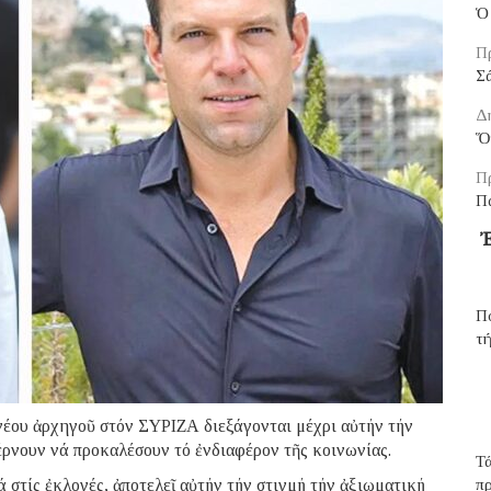
Ὁ 
Π
Σ
Δ
Ὅ
Π
Π
Ἐ
Πο
τή
ου ἀρχηγοῦ στόν ΣΥΡΙΖΑ διεξάγονται μέχρι αὐτήν τήν
έρνουν νά προκαλέσουν τό ἐνδιαφέρον τῆς κοινωνίας.
Τά
 στίς ἐκλογές, ἀποτελεῖ αὐτήν τήν στιγμή τήν ἀξιωματική
π