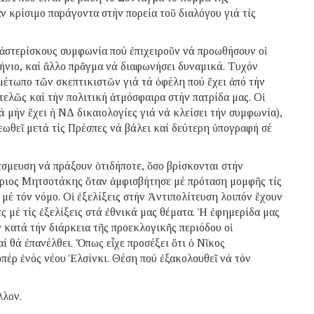
ν κρίσιμο παράγοντα στήν πορεία τοῦ διαλόγου γιά τίς
 ἀστερίσκους συμφωνία πού ἐπιχειροῦν νά προωθήσουν οἱ
νιο, καί ἄλλο πρᾶγμα νά διαφωνήσει δυναμικά. Τυχόν
έτωπο τῶν σκεπτικιστῶν γιά τά ὀφέλη πού ἔχει ἀπό τήν
ελῶς καί τήν πολιτική ἀτμόσφαιρα στήν πατρίδα μας. Οἱ
 μήν ἔχει ἡ ΝΔ δικαιολογίες γιά νά κλείσει τήν συμφωνία),
ωθεῖ μετά τίς Πρέσπες νά βάλει καί δεύτερη ὑπογραφή σέ
έσμευση νά πράξουν ὁτιδήποτε, ὅσο βρίσκονται στήν
ύριος Μητσοτάκης ὅταν ἀμφισβήτησε μέ πρόταση μομφῆς τίς
 μέ τόν νόμο. Οἱ ἐξελίξεις στήν Ἀντιπολίτευση λοιπόν ἔχουν
 μέ τίς ἐξελίξεις στά ἐθνικά μας θέματα. Ἡ ἐφημερίδα μας
ν κατά τήν διάρκεια τῆς προεκλογικῆς περιόδου οἱ
ί θά ἐπανέλθει. Ὅπως εἶχε προσέξει ὅτι ὁ Νῖκος
πέρ ἑνός νέου Ἑλσίνκι. Θέση πού ἐξακολουθεῖ νά τόν
λλον.