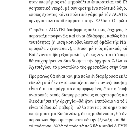
ἦταν ὑποψήφιος στό ψηφοδέλτιο ἐπικρατείας τοῦ 
γοητευτικό νεαρό, μέ συγκροτημένο πολιτικό λόγο, 
ὁποῖος ἔχοντας κάνει πολιτικό γάμο μέ τόν ΛΟΑΤΚΙ
ἀρχηγία πολιτικοῦ κόμματος στήν Ἑλλάδα. Ὁ πρῶτ
Ὁ πρῶτος ΛΟΑΤΚΙ ὑποψήφιος πολιτικός ἀρχηγός. Κά
παράταξη προφανῶς καί εἶναι ἀδιάφορο, καθώς θά π
ταυτότητας (ἡ μισή κοινοβουλευτική ὁμάδα τῆς ΝΔ 
ὁμοφύλων ζευγαριῶν), ὡστόσο μέ τούς ἀξιακούς κώ
Καί ἔχοντας ἤδη ἐξασφαλίσει, ὅπως λέγεται στό παρ
θά ἐπιχειρήσει νά διεκδικήσει τήν ἀρχηγία. Ἀλλά 
Ἀχτσιόγλου τό μονοπώλιο τῆς φρεσκάδας στήν ὑπο
Προφανῶς θά εἶναι καί μία πολύ ἐνδιαφέρουσα ἐκλο
εὔκολη καί δέν ἐντυπωσιάζεται ἀπό φαντεζί ὑποψηφ
εἶναι ἔτσι τά πράγματα διαμορφωμένα, ὥστε ἡ ὑπο
ἀνατροπές στούς διαμορφωμένους συσχετισμούς καί
διεκδικήσει τήν ἀρχηγία –θά ἦταν ἐπιπόλαιο νά τό 
εἶναι τό βασικό φαβορί)– ἀλλά πάντως σέ σημεῖο π
ὑποψηφιότητα Κασσελάκη, ὅπως μαθαίνουμε, θά ἀν
παρακολουθήσουμε προσεκτικά τήν ἐξέλιξη καί θά 
τά πρόσωπα, ἀλλά τό πρός τά ποῦ θά κινηθεῖ ὁ ΣΥΡ