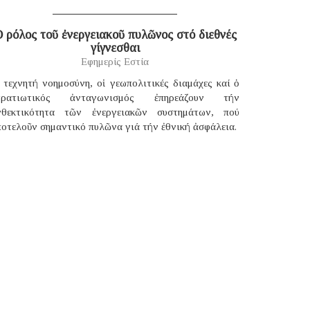
 ρόλος τοῦ ἐνεργειακοῦ πυλῶνος στό διεθνές
γίγνεσθαι
Εφημερίς Εστία
 τεχνητή νοημοσύνη, οἱ γεωπολιτικές διαμάχες καί ὁ
τρατιωτικός ἀνταγωνισμός ἐπηρεάζουν τήν
νθεκτικότητα τῶν ἐνεργειακῶν συστημάτων, πού
οτελοῦν σημαντικό πυλῶνα γιά τήν ἐθνική ἀσφάλεια.