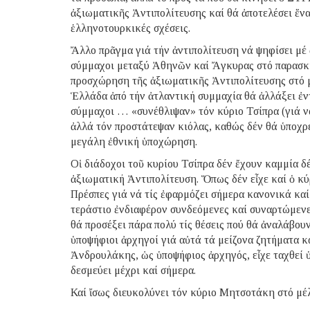
ἀξιωματικῆς Ἀντιπολίτευσης καί θά ἀποτελέσει ἕνα
ἑλληνοτουρκικές σχέσεις.
Ἄλλο πρᾶγμα γιά τήν ἀντιπολίτευση νά ψηφίσει μέ
σύμμαχοι μεταξύ Ἀθηνῶν καί Ἄγκυρας στό παρασκή
προσχώρηση τῆς ἀξιωματικῆς Ἀντιπολίτευσης στό μ
Ἑλλάδα ἀπό τήν ἀτλαντική συμμαχία θά ἀλλάξει ἐντ
σύμμαχοι … «συνέθλιψαν» τόν κύριο Τσίπρα (γιά νά
ἀλλά τόν προστάτεψαν κιόλας, καθώς δέν θά ὑποχρε
μεγάλη ἐθνική ὑποχώρηση.
Οἱ διάδοχοι τοῦ κυρίου Τσίπρα δέν ἔχουν καμμία δ
ἀξιωματική Ἀντιπολίτευση. Ὅπως δέν εἶχε καί ὁ κ
Πρέσπες γιά νά τίς ἐφαρμόζει σήμερα κανονικά καί
τεράστιο ἐνδιαφέρον συνδεόμενες καί συναρτώμενες
θά προσέξει πάρα πολύ τίς θέσεις πού θά ἀναλάβου
ὑποψήφιοι ἀρχηγοί γιά αὐτά τά μείζονα ζητήματα κα
Ἀνδρουλάκης, ὡς ὑποψήφιος ἀρχηγός, εἶχε ταχθεί ὑ
δεσμεύει μέχρι καί σήμερα.
Καί ἴσως διευκολύνει τόν κύριο Μητσοτάκη στό μέ