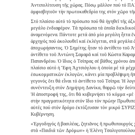
Ἀντιπολίτευση τῆς χώρας. Πόσῳ μᾶλλον πού τό ΠΑΣ
ἀμφισβητοῦν τήν πρωτοκαθεδρία της στόν χῶρο τῆς
Στό πλαίσιο αὐτό τό πρόσωπο πού θά ἡγηθεῖ τῆς ἀξ
μεγάλο ἐνδιαφέρον. Τά πρόσωπα τά ὁποῖα διεκδικοῦ
ἀναμενόμενα. Πάντοτε μετά ἀπό μία μεγάλη ἧττα ἕν
ἀρχηγός πού ἀκολουθεῖ καί ἐκλέγεται, στά μεγάλα 
ἀποχωρήσαντος. Ὁ Σημίτης ἦταν τό ἀντίθετο τοῦ 
ἀντίθετο τοῦ Ἀντώνη Σαμαρᾶ καί τοῦ Κώστα Καραμ
Παπανδρέου. Ὁ ἴδιος ὁ Τσίπρας σέ βάθος χρόνου ἀ
πλαίσιο αὐτό ἡ Ἔφη Ἀχτσιόγλου ἡ ὁποία μέ τά μέχρ
ἐσωκομματικῶν ἐκλογῶν, κάνει μία προβλέψιμη ἤπι
γεγονός ὅτι θά εἶναι τό ἀντίθετο τοῦ Τσίπρα. Ἡ λογ
συνέντευξη στόν Δημήτρη Δανίκα, θαρρῶ τήν δεύτε
Ἡ ἀποστροφή της, ὅτι θά κυβερνήσει τό κόμμα «μέ δ
στήν πραγματικότητα στόν ἴδιο τόν πρώην Πρωθυπου
αὐτές πού στόν δρόμο ἐκτόξευσαν τόν μικρό ΣΥΡΙΖ
Κυβέρνηση.
«Ἐργοδηγός ἤ βασιλέας, ζητιᾶνος ἤ πρωθυπουργός χ
στά «Παιδιά τῶν Δρόμων» ἡ Ἑλένη Τσαλιγοπούλου