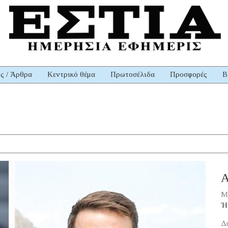
ις / Άρθρα
Κεντρικό θέμα
Πρωτοσέλιδα
Προσφορές
Β
Α
Μ
Ἡ
Δ