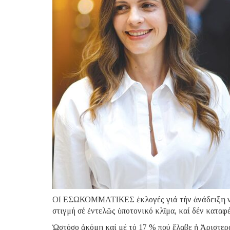
ΟΙ ΕΣΩΚΟΜΜΑΤΙΚΕΣ ἐκλογές γιά τήν ἀνάδειξη νέ
στιγμή σέ ἐντελῶς ὑποτονικό κλῖμα, καί δέν καταφ
Ὡστόσο ἀκόμη καί μέ τό 17 % πού ἔλαβε ἡ Ἀριστερά