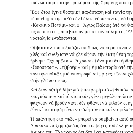
«συνωστισμό» στήν προκυμαία τῆς Σμύρνης πού κρά
Ἕως ὅτου ἔγινε θεατρική παράσταση καί ταινία τή
τό σύνθημά της: «Σά δέν θέλεις νά πεθάνεις, νά θ
«Κόκκινο Ποτάμι» καί ὁ «Ἅγιος Παΐσιος ἀπό τά Φά
τίς περιπέτειες πού βίωσαν μέσα στόν πόλεμο οἱ Ἕ
νοσταλγία ἐντάσσονται.
Οἱ ψευτοελίτ πού ξιπάζονται ὅμως νά παριστάνουν
χθές καί συνέχισαν νά χλευάζουν τήν ἕκτη θέση τῆ
ἤρθαμε. Ὄχι πρῶτοι». Ξέχασαν οἱ ἀνόητοι ὅτι ἤρθα
«ξαποστάσω», «τζιβαέρι» καί μέ μιά ἱστορία ἀπό τή
πανευρωπαϊκῶς μιά ἐπιστροφή στίς ρίζες, εἴκοσι χ
στήν γλῶσσά τους.
Καί ὅταν αὐτή ἡ δίψα γιά ἐπιστροφή στό «ἐθνικό»,
«παγκόσμιο» καί τό «τοπικό», γίνει μεγάλο πολιτικ
ψάχνουν νά βροῦν γιατί δέν φθάνει νά μιλοῦν οἱ ἡγ
ἐθνική ἀπαίτηση εἶναι νά σκέφτονται καί νά μιλο
Ἡ ἀπάντηση στό «πῶς» μπορεῖ νά συμβαίνει αὐτό σ
Δύσκολο νά ξερριζώσεις ἀπό τίς ψυχές τοῦ ἑλληνικο
Ἁγίους του. Τό γεγονός ὅτι δέν ἔχει καταφέρει καν