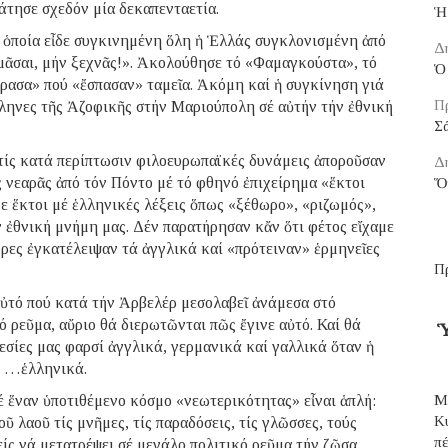
τησε σχεδόν μία δεκαπενταετία.
Ἡ
ν ὁποία εἶδε συγκινημένη ὅλη ἡ Ἑλλάς συγκλονισμένη ἀπό
Δ
υμᾶσαι, μήν ξεχνᾶς!». Ἀκολούθησε τό «Φαμαγκούστα», τό
Ὁ 
ρασα» πού «ἔσπασαν» ταμεῖα. Ἀκόμη καί ἡ συγκίνηση γιά
Π
λληνες τῆς Ἀζοφικῆς στήν Μαριούπολη σέ αὐτήν τήν ἐθνική
Σ
 τίς κατά περίπτωσιν φιλοευρωπαϊκές δυνάμεις ἀποροῦσαν
Δ
ς νεαρᾶς ἀπό τόν Πόντο μέ τό φθηνό ἐπιχείρημα «ἕκτοι
Ὅ
με ἕκτοι μέ ἑλληνικές λέξεις ὅπως «ξέθωρο», «ριζωμός»,
ν ἐθνική μνήμη μας. Δέν παρατήρησαν κἄν ὅτι φέτος εἴχαμε
ῶρες ἐγκατέλειψαν τά ἀγγλικά καί «πρότειναν» ἑρμηνεῖες
Π
 αὐτό πού κατά τήν Ἀρβελέρ μεσολαβεῖ ἀνάμεσα στό
ό ρεῦμα, αὔριο θά διερωτῶνται πῶς ἔγινε αὐτό. Καί θά
Ὑ
εσίες μας φαρσί ἀγγλικά, γερμανικά καί γαλλικά ὅταν ἡ
ῦν …ἑλληνικά.
έ ἕναν ὑποτιθέμενο κόσμο «νεωτερικότητας» εἶναι ἁπλή:
Μ
Κ
ῦ λαοῦ τίς μνῆμες, τίς παραδόσεις, τίς γλῶσσες, τούς
π
είς νά μετατρέψει σέ μεγάλο πολιτικό ρεῦμα τήν ζῶσα