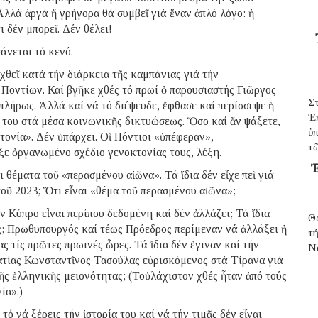
λλά ἀργά ἤ γρήγορα θά συμβεῖ γιά ἕναν ἁπλό λόγο: ἡ
ι δέν μπορεῖ. Δέν θέλει!
άνεται τό κενό.
χθεῖ κατά τήν διάρκεια τῆς καμπάνιας γιά τήν
οντίων. Καί βγῆκε χθές τό πρωί ὁ παρουσιαστής Γιῶργος
Σ
πλήρως. Ἀλλά καί νά τό διέψευδε, ἔφθασε καί περίσσεψε ἡ
Ἐ
του στά μέσα κοινωνικῆς δικτυώσεως. Ὅσο καί ἄν ψάξετε,
ὑπ
κτονία». Δέν ὑπάρχει. Οἱ Πόντιοι «ὑπέφεραν»,
τῶ
ξε ὀργανωμένο σχέδιο γενοκτονίας τους, λέξη.
Ἐ
θέματα τοῦ «περασμένου αἰῶνα». Τά ἴδια δέν εἶχε πεῖ γιά
τοῦ 2023; Ὅτι εἶναι «θέμα τοῦ περασμένου αἰῶνα»;
ν Κύπρο εἶναι περίπου δεδομένη καί δέν ἀλλάζει; Τά ἴδια
Θ
ος; Πρωθυπουργός καί τέως Πρόεδρος περίμεναν νά ἀλλάξει ἡ
τ
 τίς πρῶτες πρωινές ὧρες. Τά ἴδια δέν ἔγιναν καί τήν
N
τίας Κωνσταντῖνος Τασούλας εὑρισκόμενος στά Τίρανα γιά
τῆς ἑλληνικῆς μειονότητας; (Τοὐλάχιστον χθές ἦταν ἀπό τούς
ία».)
ό νά ξέρεις τήν ἱστορία του καί νά τήν τιμᾶς δέν εἶναι