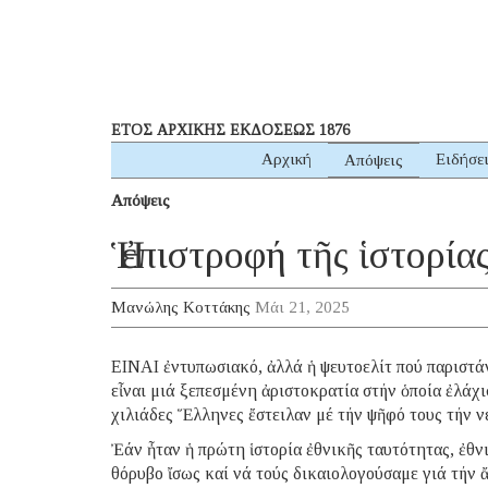
ΕΤΟΣ ΑΡΧΙΚΗΣ ΕΚΔΟΣΕΩΣ 1876
Αρχική
Ειδήσε
Απόψεις
Απόψεις
Ἡ ἐπιστροφή τῆς ἱστορί
Μανώλης Κοττάκης
Μάι 21, 2025
EINAI ἐντυπωσιακό, ἀλλά ἡ ψευτοελίτ πού παριστά
εἶναι μιά ξεπεσμένη ἀριστοκρατία στήν ὁποία ἐλάχι
χιλιάδες Ἕλληνες ἔστειλαν μέ τήν ψῆφό τους τήν ν
Ἐάν ἦταν ἡ πρώτη ἱστορία ἐθνικῆς ταυτότητας, ἐθν
θόρυβο ἴσως καί νά τούς δικαιολογούσαμε γιά τήν ἄ