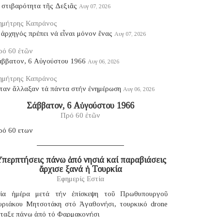
 στιβαρότητα τῆς Δεξιᾶς
Αυγ 07, 2026
ημήτρης Καπράνος
ἀρχηγός πρέπει νά εἶναι μόνον ἕνας
Αυγ 07, 2026
ρό 60 ἐτῶν
άββατον, 6 Αὐγούστου 1966
Αυγ 06, 2026
ημήτρης Καπράνος
ταν ἄλλαξαν τά πάντα στήν ἐνημέρωση
Αυγ 06, 2026
Σάββατον, 6 Αὐγούστου 1966
Πρό 60 ἐτῶν
ρό 60 ετων
περπτήσεις πάνω ἀπό νησιά καί παραβιάσεις
ἄρχισε ξανά ἡ Τουρκία
Εφημερίς Εστία
ία ἡμέρα μετά τήν ἐπίσκεψη τοῦ Πρωθυπουργοῦ
υριάκου Μητσοτάκη στό Ἀγαθονήσι, τουρκικό drone
έταξε πάνω ἀπό τό Φαρμακονήσι