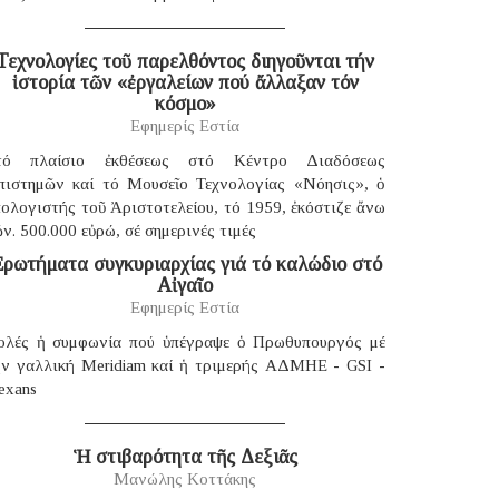
Τεχνολογίες τοῦ παρελθόντος διηγοῦνται τήν
ἱστορία τῶν «ἐργαλείων πού ἄλλαξαν τόν
κόσμο»
Εφημερίς Εστία
τό πλαίσιο ἐκθέσεως στό Κέντρο Διαδόσεως
πιστημῶν καί τό Μουσεῖο Τεχνολογίας «Νόησις», ὁ
ολογιστής τοῦ Ἀριστοτελείου, τό 1959, ἐκόστιζε ἄνω
ν. 500.000 εὐρώ, σέ σημερινές τιμές
ρωτήματα συγκυριαρχίας γιά τό καλώδιο στό
Αἰγαῖο
Εφημερίς Εστία
ολές ἡ συμφωνία πού ὑπέγραψε ὁ Πρωθυπουργός μέ
ήν γαλλική Μeridiam καί ἡ τριμερής ΑΔΜΗΕ - GSI -
exans
Ἡ στιβαρότητα τῆς Δεξιᾶς
Μανώλης Κοττάκης