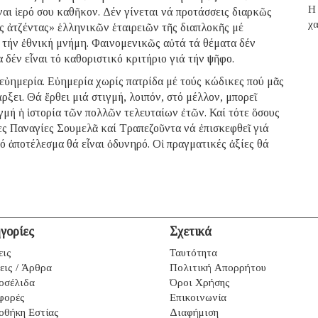
H 
αι ἱερό σου καθῆκον. Δέν γίνεται νά προτάσσεις διαρκῶς
χα
ῆς ἀτζέντας» ἑλληνικῶν ἑταιρειῶν τῆς διαπλοκῆς μέ
 τήν ἐθνική μνήμη. Φαινομενικῶς αὐτά τά θέματα δέν
δέν εἶναι τό καθοριστικό κριτήριο γιά τήν ψῆφο.
 εὐημερία. Εὐημερία χωρίς πατρίδα μέ τούς κώδικες πού μᾶς
ξει. Θά ἔρθει μιά στιγμή, λοιπόν, στό μέλλον, μπορεῖ
γμή ἡ ἱστορία τῶν πολλῶν τελευταίων ἐτῶν. Καί τότε ὅσους
σες Παναγίες Σουμελᾶ καί Τραπεζοῦντα νά ἐπισκεφθεῖ γιά
ό ἀποτέλεσμα θά εἶναι ὀδυνηρό. Οἱ πραγματικές ἀξίες θά
γορίες
Σχετικά
εις
Ταυτότητα
εις / Άρθρα
Πολιτική Απορρήτου
οσέλιδα
Όροι Χρήσης
φορές
Επικοινωνία
οθήκη Εστίας
Διαφήμιση