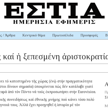
ις / Άρθρα
Κεντρικό θέμα
Πρωτοσέλιδα
Προσφορές
Β
ας καί ἡ ξεπεσμένη ἀριστοκρατί
νει τό κατεστημένο τῆς χώρας (ἐνῷ στήν πραγματικότητα
Α
στοι δίνουν σημασία) ὑποκρίνεται πώς δέν κατάλαβε γιατί
εαρά ἀπό τόν Πόντο νά τούς ἐκπροσωπήσει στήν Eurovision.
Π
Σ
ικῆς συνειδήσεως καί ἐθνικῆς μνήμης πού κάνει τόσο πολύ
γνοιά τους. Ἀλλά ἔχει προηγηθεῖ ἡ ἱστορία μέ τόν
Μ