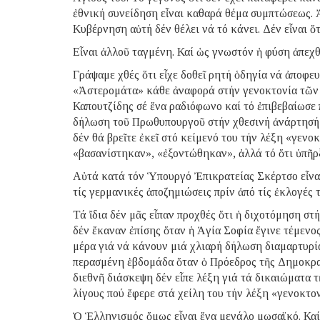
ἐθνική συνείδηση εἶναι καθαρά θέμα συμπτώσεως. Ἀ
Κυβέρνηση αὐτή δέν θέλει νά τό κάνει. Δέν εἶναι ὅτ
Εἶναι ἀλλοῦ ταγμένη. Καί ὡς γνωστόν ἡ φύση ἀπεχθ
Γράψαμε χθές ὅτι εἶχε δοθεῖ ρητή ὁδηγία νά ἀποφευ
«Ἀστερομάτα» κάθε ἀναφορά στήν γενοκτονία τῶν Π
Καπουτζίδης σέ ἕνα ραδιόφωνο καί τό ἐπιβεβαίωσε 
δήλωση τοῦ Πρωθυπουργοῦ στήν χθεσινή ἀνάρτησή 
δέν θά βρεῖτε ἐκεῖ στό κείμενό του τήν λέξη «γενο
«βασανίστηκαν», «ἐξοντώθηκαν», ἀλλά τό ὅτι ὑπῆρ
Αὐτά κατά τόν Ὑπουργό Ἐπικρατείας Σκέρτσο εἶναι 
τίς γερμανικές ἀποζημιώσεις πρίν ἀπό τίς ἐκλογές 
Τά ἴδια δέν μᾶς εἶπαν προχθές ὅτι ἡ διχοτόμηση στή
δέν ἔκαναν ἐπίσης ὅταν ἡ Ἁγία Σοφία ἔγινε τέμεν
μέρα γιά νά κάνουν μιά χλιαρή δήλωση διαμαρτυρίας
περασμένη ἑβδομάδα ὅταν ὁ Πρόεδρος τῆς Δημοκρα
διεθνῆ διάσκεψη δέν εἶπε λέξη γιά τά δικαιώματα 
λίγους πού ἔφερε στά χείλη του τήν λέξη «γενοκτον
Ὁ Ἑλληνισμός ὅμως εἶναι ἕνα μεγάλο μωσαϊκό. Καί τ