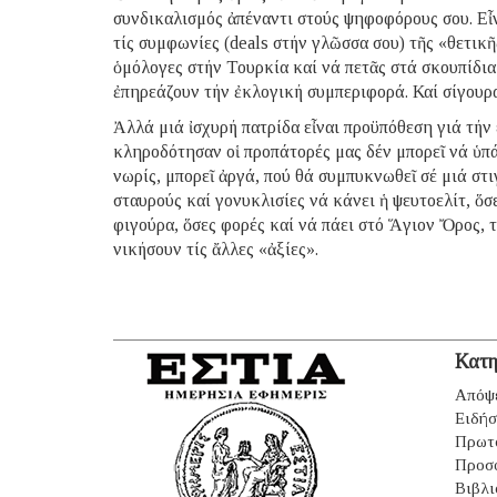
συνδικαλισμός ἀπέναντι στούς ψηφοφόρους σου. Εἶν
τίς συμφωνίες (deals στήν γλῶσσα σου) τῆς «θετικ
ὁμόλογες στήν Τουρκία καί νά πετᾶς στά σκουπίδια
ἐπηρεάζουν τήν ἐκλογική συμπεριφορά. Καί σίγουρα 
Ἀλλά μιά ἰσχυρή πατρίδα εἶναι προϋπόθεση γιά τήν
κληροδότησαν οἱ προπάτορές μας δέν μπορεῖ νά ὑπάρ
νωρίς, μπορεῖ ἀργά, πού θά συμπυκνωθεῖ σέ μιά στι
σταυρούς καί γονυκλισίες νά κάνει ἡ ψευτοελίτ, ὅ
φιγούρα, ὅσες φορές καί νά πάει στό Ἅγιον Ὄρος, τ
νικήσουν τίς ἄλλες «ἀξίες».
Κατη
Απόψ
Ειδήσ
Πρωτ
Προσ
Βιβλι