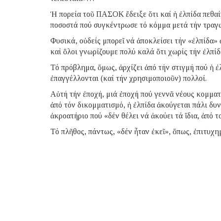
Ἡ πορεία τοῦ ΠΑΣΟΚ ἔδειξε ὅτι καί ἡ ἐλπίδα πεθαίν
ποσοστά πού συγκέντρωσε τό κόμμα μετά τήν τραγω
Φυσικά, οὐδείς μπορεῖ νά ἀποκλείσει τήν «ἐλπίδα»
καί ὅλοι γνωρίζουμε πολύ καλά ὅτι χωρίς τήν ἐλπίδα
Τό πρόβλημα, ὅμως, ἀρχίζει ἀπό τήν στιγμή πού ἡ ἐ
ἐπαγγέλλονται (καί τήν χρησιμοποιοῦν) πολλοί.
Αὐτή τήν ἐποχή, μιά ἐποχή πού γεννᾶ νέους κομμα
ἀπό τόν δικομματισμό, ἡ ἐλπίδα ἀκούγεται πάλι δυ
ἀκροατήριο πού «δέν θέλει νά ἀκούει τά ἴδια, ἀπό το
Τό πλῆθος, πάντως, «δέν ἦταν ἐκεῖ», ὅπως, ἐπιτυχ