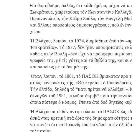
Θά θυμηθοῦμε, ἁπλῶς, ὅτι κάθε ἡμέρα, μέχρι νά κα
Σωκράτους, χαιρετοῦσες τόν Κωνσταντῖνο Καλλιγᾶ
Παπαναγιώτου, τόν Στάμο Ζούλα, τόν Βαγγέλη Μπί
καί ἄλλους σπουδαίους δημοσιογράφους, πού ἐνέπνε
χῶρο.
Ἡ Βλάχου, λοιπόν, τό 1974, διορίσθηκε ἀπό τόν –
Ἐπικρατείας». Τό 1977, δέν ἦταν ὑποψήφια στίς ἐκ
καθώς στήν Βουλή «δέν εἶχε νά προσφέρει περισσότ
γραφεῖο της, μέ τίς γάτες καί τά βιβλία της, καί 
καί σπανίως μέ τό ὄνομά της…
Ὅταν, λοιπόν, τό 1981, τό ΠΑΣΟΚ βρισκόταν πρό τ
στούς συνεργάτες της: «Θά κερδίσει ὁ Παπανδρέου, 
Τήν ἐλπίδα, δηλαδή τό “κάτι πρέπει νά ἀλλάξει”». 
ἐκλογῶν τοῦ 1981, μιλοῦσε ἀκριβῶς γιά τήν «ἐλπίδ
ὁποία πίστεψε ὁ κόσμος, ἔπειτα ἀπό δυό θητεῖες κ
Ἡ Βλάχου ποτέ δέν ἀντιμετώπισε τό ΠΑΣΟΚ ὡς «δε
ἀσκῶντας κριτική στά ὅρια τῆς δημοκρατικότητος κ
νά τονίζει ὅτι «ὁ Παπανδρέου ἐπένδυσε στήν ἐλπίδα,
τελευταία»…