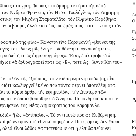
Ἡ
θίσεις στό γραφεῖο σου, στό ὄμορφο κτήριο τῆς ὁδοῦ
, τόν Ἀνδρέα Φραγκιᾶ, τόν Ντῖνο Τσαλόγλου, τόν Δημήτρη
Δ
στικα, τόν Μιχάλη Σταματελᾶτο, τόν Κυριάκο Κορόβηλα
Ὁ 
αν σεβασμό, ἀλλά καί δέος, σέ ἐμᾶς τούς –τότε– νέους στόν
Π
Σ
προσωπικό της φίλο– Κωνσταντῖνο Καραμανλῆ «βουλευτής
λογές καί –ὅπως μᾶς ἔλεγε– αἰσθάνθηκε «ἀνακούφιση»,
Δ
ερα ἀπό ὅ,τι ὡς δημοσιογράφος». Ἔτσι, ἐπέστρεψε στό
Ὅ
συνέχισε νά ἀρθρογραφεῖ πότε ὡς «Ε», πότε ὡς «Ἄννα Κόντου»
ῶν πυλῶν τῆς ἐξουσίας, στήν καθιερωμένη σύσκεψη, εἶπε
Π
διότι καλλιεργεῖ ἐκεῖνο πού πάντα φέρνει ἀποτελέσματα.
Καί τό κύριο ἄρθρο τῆς ἐφημερίδας, τήν Δευτέρα τῶν
α», στήν ὁποία βασίσθηκε ὁ Ἀνδρέας Παπανδρέου καί στήν
Ὑ
υβερνήσεων τῆς Νέας Δημοκρατίας τοῦ Καραμανλῆ.
ξιά» ἤ ὡς «ἀντίπαλος». Τό ἀντιμετώπισε ὡς Κυβέρνηση,
αί μέ γνώμονα τό ἐθνικό συμφέρον. Ποτέ, ὅμως, δέν ἔπαυε
Μ
Κ
 ἀλλά εἶναι λάθος νά πιστεύουμε ὅτι ἡ ἐλπίδα πεθαίνει
π