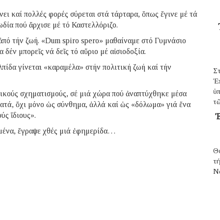
ει καί πολλές φορές σύρεται στά τάρταρα, ὅπως ἔγινε μέ τά
δία πού ἄρχισε μέ τό Καστελλόριζο.
 ἀπό τήν ζωή. «Dum spiro spero» μαθαίναμε στό Γυμνάσιο
 δέν μπορεῖς νά δεῖς τό αὔριο μέ αἰσιοδοξία.
λπίδα γίνεται «καραμέλα» στήν πολιτική ζωή καί τήν
Σ
Ἐ
ὑπ
τικούς σχηματισμούς, σέ μιά χώρα πού ἀναπτύχθηκε μέσα
τῶ
νατά, ὄχι μόνο ὡς σύνθημα, ἀλλά καί ὡς «δόλωμα» γιά ἕνα
ύς ἴδιους».
Ἐ
ημένα, ἔγραψε χθές μιά ἐφημερίδα…
Θ
τ
N