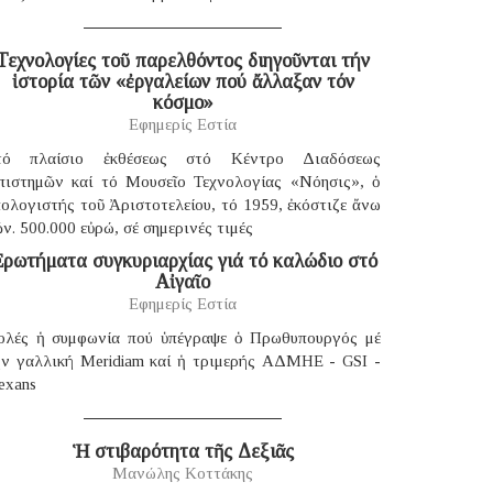
Τεχνολογίες τοῦ παρελθόντος διηγοῦνται τήν
ἱστορία τῶν «ἐργαλείων πού ἄλλαξαν τόν
κόσμο»
Εφημερίς Εστία
τό πλαίσιο ἐκθέσεως στό Κέντρο Διαδόσεως
πιστημῶν καί τό Μουσεῖο Τεχνολογίας «Νόησις», ὁ
ολογιστής τοῦ Ἀριστοτελείου, τό 1959, ἐκόστιζε ἄνω
ν. 500.000 εὐρώ, σέ σημερινές τιμές
ρωτήματα συγκυριαρχίας γιά τό καλώδιο στό
Αἰγαῖο
Εφημερίς Εστία
ολές ἡ συμφωνία πού ὑπέγραψε ὁ Πρωθυπουργός μέ
ήν γαλλική Μeridiam καί ἡ τριμερής ΑΔΜΗΕ - GSI -
exans
Ἡ στιβαρότητα τῆς Δεξιᾶς
Μανώλης Κοττάκης