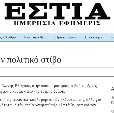
ις / Άρθρα
Κεντρικό θέμα
Πρωτοσέλιδα
Προσφορές
Β
όν πολιτικό στίβο
 Ἑλένης Βλάχου», στήν ὁποία «φοιτήσαμε» ἀπό τίς ἀρχές
Α
γάλης κυρίας» ἀπό τήν ἐνεργό δράση.
Π
η ἤ τίς τεράστιες κυκλοφορίες τῶν ἐκδόσεών της, ἀλλά γιά
Σ
υνότητα μέ τήν ὁποία ἀντιμετώπιζε ὅλα τά θέματα καί τόν
Μ