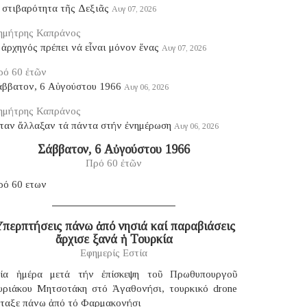
 στιβαρότητα τῆς Δεξιᾶς
Αυγ 07, 2026
ημήτρης Καπράνος
ἀρχηγός πρέπει νά εἶναι μόνον ἕνας
Αυγ 07, 2026
ρό 60 ἐτῶν
άββατον, 6 Αὐγούστου 1966
Αυγ 06, 2026
ημήτρης Καπράνος
ταν ἄλλαξαν τά πάντα στήν ἐνημέρωση
Αυγ 06, 2026
Σάββατον, 6 Αὐγούστου 1966
Πρό 60 ἐτῶν
ρό 60 ετων
περπτήσεις πάνω ἀπό νησιά καί παραβιάσεις
ἄρχισε ξανά ἡ Τουρκία
Εφημερίς Εστία
ία ἡμέρα μετά τήν ἐπίσκεψη τοῦ Πρωθυπουργοῦ
υριάκου Μητσοτάκη στό Ἀγαθονήσι, τουρκικό drone
έταξε πάνω ἀπό τό Φαρμακονήσι