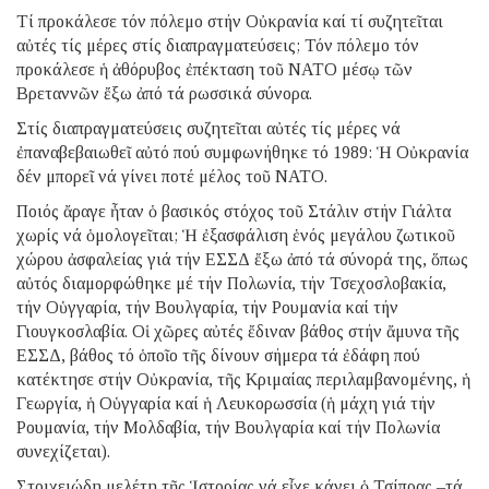
Τί προκάλεσε τόν πόλεμο στήν Οὐκρανία καί τί συζητεῖται
αὐτές τίς μέρες στίς διαπραγματεύσεις; Τόν πόλεμο τόν
προκάλεσε ἡ ἀθόρυβος ἐπέκταση τοῦ ΝΑΤΟ μέσῳ τῶν
Βρεταννῶν ἔξω ἀπό τά ρωσσικά σύνορα.
Στίς διαπραγματεύσεις συζητεῖται αὐτές τίς μέρες νά
ἐπαναβεβαιωθεῖ αὐτό πού συμφωνήθηκε τό 1989: Ἡ Οὐκρανία
δέν μπορεῖ νά γίνει ποτέ μέλος τοῦ ΝΑΤΟ.
Ποιός ἄραγε ἦταν ὁ βασικός στόχος τοῦ Στάλιν στήν Γιάλτα
χωρίς νά ὁμολογεῖται; Ἡ ἐξασφάλιση ἑνός μεγάλου ζωτικοῦ
χώρου ἀσφαλείας γιά τήν ΕΣΣΔ ἔξω ἀπό τά σύνορά της, ὅπως
αὐτός διαμορφώθηκε μέ τήν Πολωνία, τήν Τσεχοσλοβακία,
τήν Οὑγγαρία, τήν Βουλγαρία, τήν Ρουμανία καί τήν
Γιουγκοσλαβία. Οἱ χῶρες αὐτές ἔδιναν βάθος στήν ἄμυνα τῆς
ΕΣΣΔ, βάθος τό ὁποῖο τῆς δίνουν σήμερα τά ἐδάφη πού
κατέκτησε στήν Οὐκρανία, τῆς Κριμαίας περιλαμβανομένης, ἡ
Γεωργία, ἡ Οὑγγαρία καί ἡ Λευκορωσσία (ἡ μάχη γιά τήν
Ρουμανία, τήν Μολδαβία, τήν Βουλγαρία καί τήν Πολωνία
συνεχίζεται).
Στοιχειώδη μελέτη τῆς Ἱστορίας νά εἶχε κάνει ὁ Τσίπρας –τά