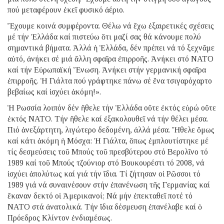
πού μεταφέρουν ἐκεῖ φυσικό ἀέριο.
Ἔχουμε κοινά συμφέροντα. Θέλω νά ἔχω ἐξαιρετικές σχέσεις
μέ τήν Ἑλλάδα καί πιστεύω ὅτι μαζί σας θά κάνουμε πολύ
σημαντικά βήματα. Ἀλλά ἡ Ἑλλάδα, δέν πρέπει νά τό ξεχνᾶμε
αὐτό, ἀνήκει σέ μιά ἄλλη σφαῖρα ἐπιρροῆς. Ἀνήκει στό ΝΑΤΟ
καί τήν Εὐρωπαϊκή Ἕνωση. Ἀνήκει στήν γερμανική σφαῖρα
ἐπιρροῆς. Ἡ Γιάλτα πού γράφτηκε πάνω σέ ἕνα τσιγαρόχαρτο
βεβαίως καί ἰσχύει ἀκόμη!».
Ἡ Ρωσσία λοιπόν δέν ἤθελε τήν Ἑλλάδα οὔτε ἐκτός εὐρώ οὔτε
ἐκτός ΝΑΤΟ. Τήν ἤθελε καί ἐξακολουθεῖ νά τήν θέλει μέσα.
Πιό ἀνεξάρτητη, λιγώτερο δεδομένη, ἀλλά μέσα. Ἤθελε ὅμως
καί κάτι ἀκόμη ἡ Μόσχα: Ἡ Γιάλτα, ὅπως ἐμπλουτίστηκε μέ
τίς δεσμεύσεις τοῦ Μπούς τοῦ πρεσβύτερου στό Βερολῖνο τό
1989 καί τοῦ Μπούς τζούνιορ στό Βουκουρέστι τό 2008, νά
ἰσχύει ἀπολύτως καί γιά τήν ἴδια. Τί ζήτησαν οἱ Ρῶσσοι τό
1989 γιά νά συναινέσουν στήν ἐπανένωση τῆς Γερμανίας καί
ἔκαναν δεκτό οἱ Ἀμερικανοί; Νά μήν ἐπεκταθεῖ ποτέ τό
ΝΑΤΟ στά ἀνατολικά. Τήν ἴδια δέσμευση ἐπανέλαβε καί ὁ
Πρόεδρος Κλίντον ἐνδιαμέσως.