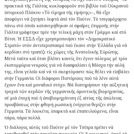
πρακτικά τῆς Γιάλτας κυκλοφοροῦν στό βιβλίο τοῦ Οὐκρανοῦ
ἱστορικοῦ Πλόκνυ «Τό τίμημα τῆς εἰρήνης»–, θά εἶχε
ἀποφύγει νά ζητήσει λεφτά ἀπό τόν Πούτιν. Τό τσιγαρόχαρτο
πάνω στό ὁποῖο κατανεμήθηκαν οἱ σφαῖρες ἐπιρροῆς στήν
Γιάλτα γράφτηκε πρίν τήν τελική μάχη στόν Γράμμο καί στό
Βίτσι. Ἡ ΕΣΣΔ εἶχε χρησιμοποιήσει τόν «Δημοκρατικό
Στρατό» στόν ἀντιπερισπασμό πού ἔκανε στήν Ἑλλάδα γιά νά
κερδίσει στό τραπέζι τίς χῶρες τῆς Ἀνατολικῆς Εὐρώπης.
Μετά ταῦτα καί ὅταν βλέπει κανείς ὅτι ἔγινε πόλεμος μέ τρία
ἑκατομμύρια νεκρούς γιά νά διασφαλίσει ἡ Μόσχα τήν αὐλή
της, εἶναι γελοῖο καί νά τό σκεφτόμαστε πώς θέλει νά εἰσβάλει
στήν Γερμανία. Οἱ διάφοροι Πιστόριους πού τά λένε αὐτά
ἔχουν ἕνα καί μοναδικό στόχο: Νά διατηρήσουν τήν αὐξητική
τροχιά τῶν κερδῶν τῆς γερμανικῆς ἀμυντικῆς βιομηχανίας,
σέ μιά ἐποχή πού ἡ ἀποβιομηχάνιση ἐξ αἰτίας τῆς ἀπώλειας
προσβάσεως στήν φθηνή ρωσσική ἐνέργεια θερίζει στήν
Γερμανία. Τά λουκέτα, ὑπαρκτά καί ἐπαπειλούμενα, εἶναι
πάρα, πάρα πολλά.
Ὁ διάλογος αὐτός τοῦ Πούτιν μέ τόν Τσίπρα πρέπει νά
τοποθετηθεῖ στήν παροῦσα συγκυρία. Οἱ Ἀμερικανοί, ἀφοῦ τά