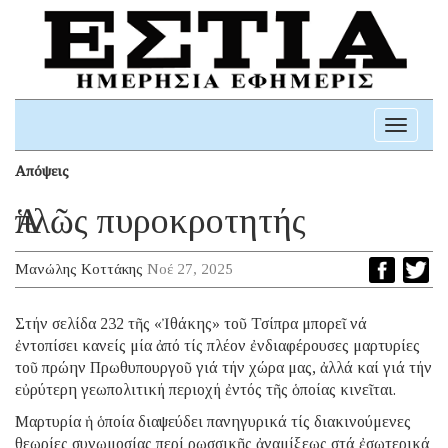
Toggle
navigati
Απόψεις
Ἁπλῶς πυροκροτητής
Μανώλης Κοττάκης
Νοέ 27, 2025
Στήν σελίδα 232 τῆς «Ἰθάκης» τοῦ Τσίπρα μπορεῖ νά
ἐντοπίσει κανείς μία ἀπό τίς πλέον ἐνδιαφέρουσες μαρτυρίες
τοῦ πρώην Πρωθυπουργοῦ γιά τήν χώρα μας, ἀλλά καί γιά τήν
εὐρύτερη γεωπολιτική περιοχή ἐντός τῆς ὁποίας κινεῖται.
Μαρτυρία ἡ ὁποία διαψεύδει πανηγυρικά τίς διακινούμενες
θεωρίες συνωμοσίας περί ρωσσικῆς ἀναμίξεως στά ἐσωτερικά