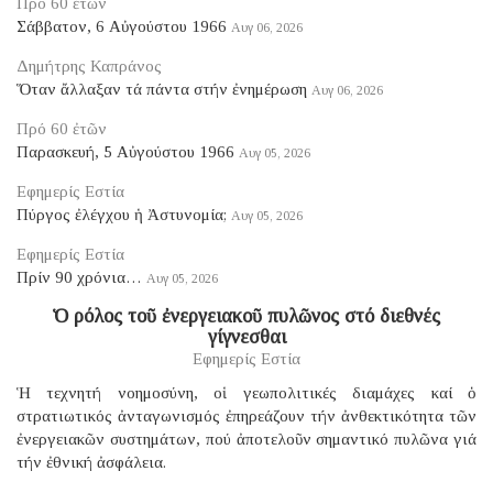
Πρό 60 ἐτῶν
Σάββατον, 6 Αὐγούστου 1966
Αυγ 06, 2026
Δημήτρης Καπράνος
Ὅταν ἄλλαξαν τά πάντα στήν ἐνημέρωση
Αυγ 06, 2026
Πρό 60 ἐτῶν
Παρασκευή, 5 Αὐγούστου 1966
Αυγ 05, 2026
Εφημερίς Εστία
Πύργος ἐλέγχου ἡ Ἀστυνομία;
Αυγ 05, 2026
Εφημερίς Εστία
Πρίν 90 χρόνια…
Αυγ 05, 2026
Ὁ ρόλος τοῦ ἐνεργειακοῦ πυλῶνος στό διεθνές
γίγνεσθαι
Εφημερίς Εστία
Ἡ τεχνητή νοημοσύνη, οἱ γεωπολιτικές διαμάχες καί ὁ
στρατιωτικός ἀνταγωνισμός ἐπηρεάζουν τήν ἀνθεκτικότητα τῶν
ἐνεργειακῶν συστημάτων, πού ἀποτελοῦν σημαντικό πυλῶνα γιά
τήν ἐθνική ἀσφάλεια.