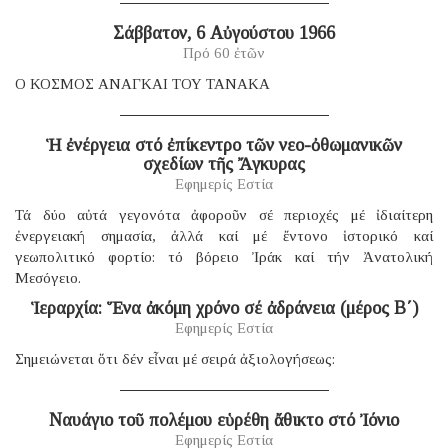
Σάββατον, 6 Αὐγούστου 1966
Πρό 60 ἐτῶν
Ο ΚΟΣΜΟΣ ΑΝΑΓΚΑΙ ΤΟΥ ΤΑΝΑΚΑ
Ἡ ἐνέργεια στό ἐπίκεντρο τῶν νεο-ὀθωμανικῶν
σχεδίων τῆς Ἄγκυρας
Εφημερίς Εστία
Τά δύο αὐτά γεγονότα ἀφοροῦν σέ περιοχές μέ ἰδιαίτερη
ἐνεργειακή σημασία, ἀλλά καί μέ ἔντονο ἱστορικό καί
γεωπολιτικό φορτίο: τό βόρειο Ἰράκ καί τήν Ἀνατολική
Μεσόγειο.
Ἱεραρχία: Ἕνα ἀκόμη χρόνο σέ ἀδράνεια (μέρος B΄)
Εφημερίς Εστία
Σημειώνεται ὅτι δέν εἶναι μέ σειρά ἀξιολογήσεως:
Ναυάγιο τοῦ πολέμου εὑρέθη ἄθικτο στό Ἰόνιο
Εφημερίς Εστία