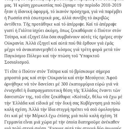
μας. Ἡ κρίση χρεωκοπίας πού ζήσαμε τήν περίοδο 2010-2019
ἦταν ἡ ἰδανική ἀφορμή, τό ἱκανόν πρόσχημα, γιά νά παρέμβει
ἡ Ρωσσία στά ἐσωτερικά μας, ἀλλά συνέβη τό ἀκριβῶς
ἀντίθετο. Τῆς προτάθηκε καί τό ἀπέρριψε. Καί τό ἀπέρριψε
γιατί ἡ Γιάλτα ἰσχύει ἀκόμη, ὅπως ξεκαθάρισε ὁ Πούτιν στόν
Τσίπρα, καί ἐξηγεῖ ὅλα ὅσα συμβαίνουν αὐτές τίς ἡμέρες στήν
Οὐκρανία. Ἀλλά ἐξηγεῖ καί αὐτά πού θά ἔρθουν γιά ἐμᾶς
μέχρι νά ἀνακατανεμηθεῖ ὁ κόσμος γιά τρίτη φορά μετά τόν
Παγκόσμιο Πόλεμο καί τήν πτώση τοῦ Ὑπαρκτοῦ
Σοσιαλισμοῦ.
Τί εἶπε ὁ Πούτιν στόν Τσίπρα καί τό βρίσκουμε σήμερα
μπροστά μας καί στήν Οὐκρανία καί στήν Μεσόγειο; Ἀφοῦ
ἀρνήθηκε νά τόν δανείσει μέ 300 ἑκατομμύρια εὐρώ γιά νά
ἐνισχυθεῖ ἡ διαπραγματευτική θέση τῆς Ἑλλάδος ἔναντι τῶν
δανειστῶν της, τοῦ εἶπε ξεκάθαρα: «Κοίταξε, θέλω νά ἔχω μέ
τήν Ἑλλάδα καί εἰδικά μέ τήν δική σας Κυβέρνηση μιά πολύ
καλή σχέση. Ἀλλά τήν ἴδια στιγμή πρέπει νά σοῦ ὁμολογήσω
ὅτι καί μέ τήν Μέρκελ ἔχω ἐπίσης μιά πολύ καλή σχέση. Ἡ
Γερμανία εἶναι μιά χώρα μέ τήν ὁποία διατηροῦμε ἀνέκαθεν
μιά πολύ στενή σχέση. Ἔχουμε αὐτή τήν στιγμή δύο ἀγωγούς