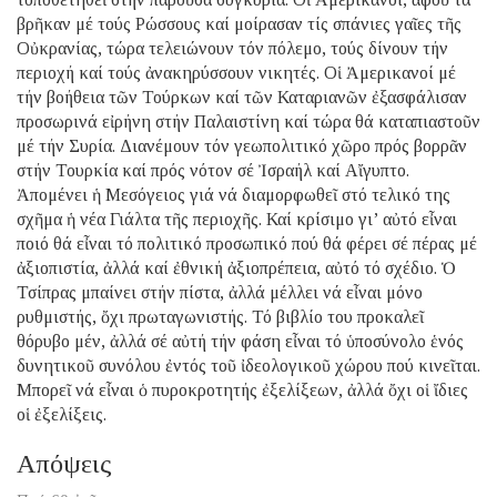
βρῆκαν μέ τούς Ρώσσους καί μοίρασαν τίς σπάνιες γαῖες τῆς
Οὐκρανίας, τώρα τελειώνουν τόν πόλεμο, τούς δίνουν τήν
περιοχή καί τούς ἀνακηρύσσουν νικητές. Οἱ Ἀμερικανοί μέ
τήν βοήθεια τῶν Τούρκων καί τῶν Καταριανῶν ἐξασφάλισαν
προσωρινά εἰρήνη στήν Παλαιστίνη καί τώρα θά καταπιαστοῦν
μέ τήν Συρία. Διανέμουν τόν γεωπολιτικό χῶρο πρός βορρᾶν
στήν Τουρκία καί πρός νότον σέ Ἰσραήλ καί Αἴγυπτο.
Ἀπομένει ἡ Μεσόγειος γιά νά διαμορφωθεῖ στό τελικό της
σχῆμα ἡ νέα Γιάλτα τῆς περιοχῆς. Καί κρίσιμο γι’ αὐτό εἶναι
ποιό θά εἶναι τό πολιτικό προσωπικό πού θά φέρει σέ πέρας μέ
ἀξιοπιστία, ἀλλά καί ἐθνική ἀξιοπρέπεια, αὐτό τό σχέδιο. Ὁ
Τσίπρας μπαίνει στήν πίστα, ἀλλά μέλλει νά εἶναι μόνο
ρυθμιστής, ὄχι πρωταγωνιστής. Τό βιβλίο του προκαλεῖ
θόρυβο μέν, ἀλλά σέ αὐτή τήν φάση εἶναι τό ὑποσύνολο ἑνός
δυνητικοῦ συνόλου ἐντός τοῦ ἰδεολογικοῦ χώρου πού κινεῖται.
Μπορεῖ νά εἶναι ὁ πυροκροτητής ἐξελίξεων, ἀλλά ὄχι οἱ ἴδιες
οἱ ἐξελίξεις.
Απόψεις