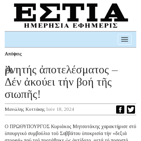
Toggle
navigati
Απόψεις
Ἀρνητής ἀποτελέσματος –
Δέν ἀκούει τήν βοή τῆς
σιωπῆς!
Μανώλης Κοττάκης
Ιούν 18, 2024
Ο ΠΡΩΘΥΠΟΥΡΓΟΣ Κυριάκος Μητσοτάκης χαρακτήρισε στό
ὑπουργικό συμβούλιο τοῦ Σαββάτου ὑποκρισία τήν «δεξιά
στροφή» πού τοῦ προτάθηκε ὡς ἀντίδοτο, μετά τό ποσοστό