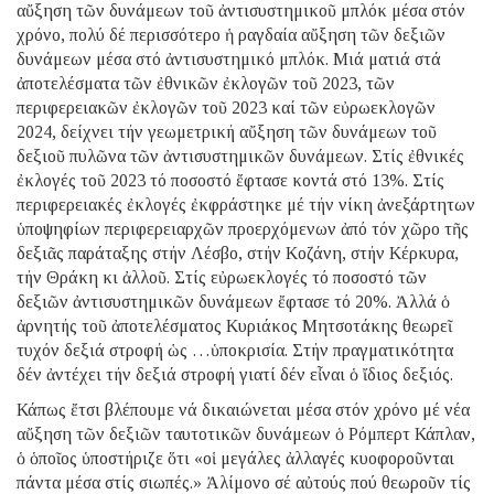
αὔξηση τῶν δυνάμεων τοῦ ἀντισυστημικοῦ μπλόκ μέσα στόν
χρόνο, πολύ δέ περισσότερο ἡ ραγδαία αὔξηση τῶν δεξιῶν
δυνάμεων μέσα στό ἀντισυστημικό μπλόκ. Μιά ματιά στά
ἀποτελέσματα τῶν ἐθνικῶν ἐκλογῶν τοῦ 2023, τῶν
περιφερειακῶν ἐκλογῶν τοῦ 2023 καί τῶν εὐρωεκλογῶν
2024, δείχνει τήν γεωμετρική αὔξηση τῶν δυνάμεων τοῦ
δεξιοῦ πυλῶνα τῶν ἀντισυστημικῶν δυνάμεων. Στίς ἐθνικές
ἐκλογές τοῦ 2023 τό ποσοστό ἔφτασε κοντά στό 13%. Στίς
περιφερειακές ἐκλογές ἐκφράστηκε μέ τήν νίκη ἀνεξάρτητων
ὑποψηφίων περιφερειαρχῶν προερχόμενων ἀπό τόν χῶρο τῆς
δεξιᾶς παράταξης στήν Λέσβο, στήν Κοζάνη, στήν Κέρκυρα,
τήν Θράκη κι ἀλλοῦ. Στίς εὐρωεκλογές τό ποσοστό τῶν
δεξιῶν ἀντισυστημικῶν δυνάμεων ἔφτασε τό 20%. Ἀλλά ὁ
ἀρνητής τοῦ ἀποτελέσματος Κυριάκος Μητσοτάκης θεωρεῖ
τυχόν δεξιά στροφή ὡς …ὑποκρισία. Στήν πραγματικότητα
δέν ἀντέχει τήν δεξιά στροφή γιατί δέν εἶναι ὁ ἴδιος δεξιός.
Κάπως ἔτσι βλέπουμε νά δικαιώνεται μέσα στόν χρόνο μέ νέα
αὔξηση τῶν δεξιῶν ταυτοτικῶν δυνάμεων ὁ Ρόμπερτ Κάπλαν,
ὁ ὁποῖος ὑποστήριζε ὅτι «οἱ μεγάλες ἀλλαγές κυοφοροῦνται
πάντα μέσα στίς σιωπές.» Ἀλίμονο σέ αὐτούς πού θεωροῦν τίς