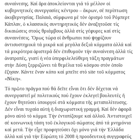
συναίνεσης. Καί ἄρα ἀποκλείονται γιά τό μέλλον οἱ
κυβερνητικές συνεργασίες κέντρου – ἄκρων, σέ περίπτωση
ἀκυβερνησίας. Παλαιά, σύμφωνα μέ τόν ὁρισμό τοῦ Ρόμπερτ
Κάπλαν, ὁ κλασσικός συντηρητικός δέν ἀναζητοῦσε τίς
δικαιώσεις στούς θριάμβους ἀλλά στίς γέφυρες καί στίς
συναινέσεις. Ὅμως τώρα οἱ ἄνθρωποι πού ψηφίζουν
ἀντισυστημικά τά μικρά καί μεγάλα δεξιά κόμματα ἀλλά καί
τά μικρότερα ἀριστερά δέν ἐπιθυμοῦν τήν συναίνεση ἀλλά τίς
ἀνατροπές, γιατί ἡ νέα ὑπερφιλελεύθερη τάξη πραγμάτων
στήν Δύση ξερριζώνει τά θεμέλια τοῦ κόσμου στόν ὁποῖο
ἔζησαν. Κάντε ἕναν κόπο καί μπεῖτε στό site τοῦ κόμματος
«Νίκη».
Τό πρῶτο πρᾶγμα πού θά δεῖτε εἶναι ὅτι δέν δέχεται νά
συνεργαστεῖ μέ πολιτικούς πού ἔχουν ἐκλεγεῖ βουλευτές ἤ
ἔχουν θητεύσει ὑπουργοί στά κόμματα τῆς μεταπολίτευσης.
Δέν εἶναι τυχαία αὐτή ἡ διαχωριστική γραμμή. Καί δέν ἀφορᾶ
μόνο αὐτό τό κόμμα. Τήν ἐντοπίζουμε καί ἀλλοῦ. Ἀντιστοιχεῖ
σέ κοινωνική τάση τοῦ ἐκλογικοῦ σώματος ἀπό τά μνημόνια
καί μετά. Τήν εἶχε προφητεύσει ὄχι μόνο γιά τήν Ἑλλάδα
ἀλλά καί γιά τήν Εὐρώπη τό 2008 ἡ προοδευτική συγγραφεύς