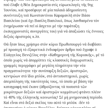
πού ἔλαβε ἡ Νέα Δημοκρατία στίς εὐρωεκλογές τῆς 9ης
Ἰουνίου, καί προσέφυγε σέ μία παλαιά ἀδημοσίευτη
συνέντευξη τοῦ Κωνσταντίνου Καραμανλῆ στόν Βάσο
Βασιλείου (καί ὄχι Βασίλη Βασιλικό, ὅπως λανθασμένα τόν
ἐνημέρωσαν νά πεῖ οἱ ἄσχετοι μέ τήν παράταξη
ἐκσυγχρονιστές συνεργάτες του) γιά νά ἀπαξιώσει τίς ἔννοιες
δεξιός-ἀριστερός κ.λπ.
Θά ἦταν ἴσως χρήσιμο στόν κύριο Πρωθυπουργό νά διαβάσει
μέ προσοχή τό ἐξαιρετικά ἐνδιαφέρον ἄρθρο πού ἔγραψε ὁ
Εὐάγγελος Βενιζέλος στήν «Καθημερινή τῆς Κυριακῆς», μέ τό
ὁποῖο χωρίς νά ἀπορρίπτει τίς κλασσικές διαχωριστικές
γραμμές περιγράφει μέ μεγάλη πληρότητα τήν νέα
πραγματικότητα: τήν συνύπαρξη δεξιῶν, ἀριστερῶν,
κεντρώων στό ἴδιο μπλόκ, στό ἀντισυστημικό, χωρίς
ἀπεμπόληση τῆς ταυτότητάς τους, τό ὁποῖο μέ βάση τήν
καταγραφή πού ἔκανε (ἀθροίζοντας τά ποσοστά τῶν
μικρότερων δεξιῶν καί ἀριστερῶν κομμάτων) φτάνει πλέον
τό 40% τῆς ἑλληνικῆς κοινωνίας! Σέ μή μνημονιακή περίοδο.
Καί εἶναι στό δεξιό σκέλος του αὐτό τό μπλόκ -δέν τό
ἐπισημαίνει ὁ κύριος Βενιζέλος, δεύτερο κόμμα πλέον σέ