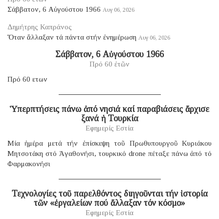
Σάββατον, 6 Αὐγούστου 1966
Αυγ 06, 2026
Δημήτρης Καπράνος
Ὅταν ἄλλαξαν τά πάντα στήν ἐνημέρωση
Αυγ 06, 2026
Σάββατον, 6 Αὐγούστου 1966
Πρό 60 ἐτῶν
Πρό 60 ετων
Ὑπερπτήσεις πάνω ἀπό νησιά καί παραβιάσεις ἄρχισε
ξανά ἡ Τουρκία
Εφημερίς Εστία
Μία ἡμέρα μετά τήν ἐπίσκεψη τοῦ Πρωθυπουργοῦ Κυριάκου
Μητσοτάκη στό Ἀγαθονήσι, τουρκικό drone πέταξε πάνω ἀπό τό
Φαρμακονήσι
Τεχνολογίες τοῦ παρελθόντος διηγοῦνται τήν ἱστορία
τῶν «ἐργαλείων πού ἄλλαξαν τόν κόσμο»
Εφημερίς Εστία