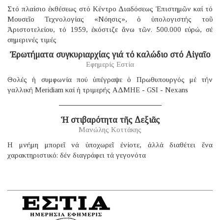
Στό πλαίσιο ἐκθέσεως στό Κέντρο Διαδόσεως Ἐπιστημῶν καί τό
Μουσεῖο Τεχνολογίας «Νόησις», ὁ ὑπολογιστής τοῦ
Ἀριστοτελείου, τό 1959, ἐκόστιζε ἄνω τῶν. 500.000 εὐρώ, σέ
σημερινές τιμές
Ἐρωτήματα συγκυριαρχίας γιά τό καλώδιο στό Αἰγαῖο
Εφημερίς Εστία
Θολές ἡ συμφωνία πού ὑπέγραψε ὁ Πρωθυπουργός μέ τήν
γαλλική Μeridiam καί ἡ τριμερής ΑΔΜΗΕ - GSI - Nexans
Ἡ στιβαρότητα τῆς Δεξιᾶς
Μανώλης Κοττάκης
H μνήμη μπορεῖ νά ὑποχωρεῖ ἐνίοτε, ἀλλά διαθέτει ἕνα
χαρακτηριστικό: δέν διαγράφει τά γεγονότα