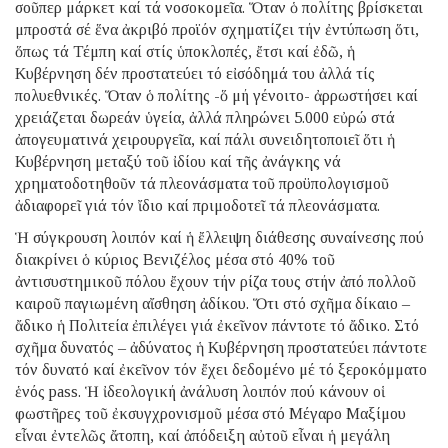
σοῦπερ μάρκετ καί τά νοσοκομεῖα. Ὅταν ὁ πολίτης βρίσκεται
μπροστά σέ ἕνα ἀκριβό προϊόν σχηματίζει τήν ἐντύπωση ὅτι,
ὅπως τά Τέμπη καί στίς ὑποκλοπές, ἔτσι καί ἐδῶ, ἡ
Κυβέρνηση δέν προστατεύει τό εἰσόδημά του ἀλλά τίς
πολυεθνικές. Ὅταν ὁ πολίτης -ὅ μή γένοιτο- ἀρρωστήσει καί
χρειάζεται δωρεάν ὑγεία, ἀλλά πληρώνει 5.000 εὐρώ στά
ἀπογευματινά χειρουργεῖα, καί πάλι συνειδητοποιεῖ ὅτι ἡ
Κυβέρνηση μεταξύ τοῦ ἰδίου καί τῆς ἀνάγκης νά
χρηματοδοτηθοῦν τά πλεονάσματα τοῦ προϋπολογισμοῦ
ἀδιαφορεῖ γιά τόν ἴδιο καί πριμοδοτεῖ τά πλεονάσματα.
Ἡ σύγκρουση λοιπόν καί ἡ ἔλλειψη διάθεσης συναίνεσης πού
διακρίνει ὁ κύριος Βενιζέλος μέσα στό 40% τοῦ
ἀντισυστημικοῦ πόλου ἔχουν τήν ρίζα τους στήν ἀπό πολλοῦ
καιροῦ παγιωμένη αἴσθηση ἀδίκου. Ὅτι στό σχῆμα δίκαιο –
ἄδικο ἡ Πολιτεία ἐπιλέγει γιά ἐκεῖνον πάντοτε τό ἄδικο. Στό
σχῆμα δυνατός – ἀδύνατος ἡ Κυβέρνηση προστατεύει πάντοτε
τόν δυνατό καί ἐκεῖνον τόν ἔχει δεδομένο μέ τό ξεροκόμματο
ἑνός pass. Ἡ ἰδεολογική ἀνάλυση λοιπόν πού κάνουν οἱ
φωστῆρες τοῦ ἐκσυγχρονισμοῦ μέσα στό Μέγαρο Μαξίμου
εἶναι ἐντελῶς ἄτοπη, καί ἀπόδειξη αὐτοῦ εἶναι ἡ μεγάλη