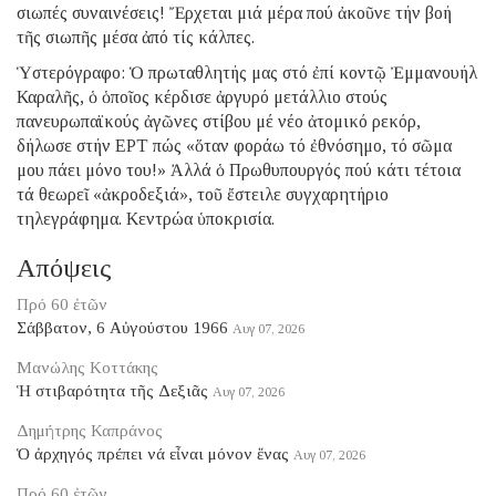
σιωπές συναινέσεις! Ἔρχεται μιά μέρα πού ἀκοῦνε τήν βοή
τῆς σιωπῆς μέσα ἀπό τίς κάλπες.
Ὑστερόγραφο: Ὁ πρωταθλητής μας στό ἐπί κοντῷ Ἐμμανουήλ
Καραλῆς, ὁ ὁποῖος κέρδισε ἀργυρό μετάλλιο στούς
πανευρωπαϊκούς ἀγῶνες στίβου μέ νέο ἀτομικό ρεκόρ,
δήλωσε στήν ΕΡΤ πώς «ὅταν φοράω τό ἐθνόσημο, τό σῶμα
μου πάει μόνο του!» Ἀλλά ὁ Πρωθυπουργός πού κάτι τέτοια
τά θεωρεῖ «ἀκροδεξιά», τοῦ ἔστειλε συγχαρητήριο
τηλεγράφημα. Κεντρώα ὑποκρισία.
Απόψεις
Πρό 60 ἐτῶν
Σάββατον, 6 Αὐγούστου 1966
Αυγ 07, 2026
Μανώλης Κοττάκης
Ἡ στιβαρότητα τῆς Δεξιᾶς
Αυγ 07, 2026
Δημήτρης Καπράνος
Ὁ ἀρχηγός πρέπει νά εἶναι μόνον ἕνας
Αυγ 07, 2026
Πρό 60 ἐτῶν