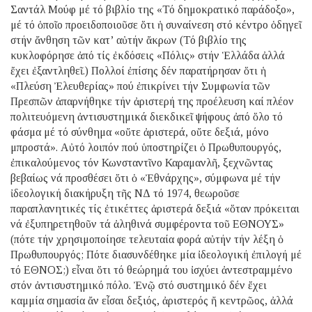
Σαντάλ Μούφ μέ τό βιβλίο της «Τό δημοκρατικό παράδοξο»,
μέ τό ὁποῖο προειδοποιοῦσε ὅτι ἡ συναίνεση στό κέντρο ὁδηγεῖ
στήν ἄνθηση τῶν κατ’ αὐτήν ἄκρων (Τό βιβλίο της
κυκλοφόρησε ἀπό τίς ἐκδόσεις «Πόλις» στήν Ἑλλάδα ἀλλά
ἔχει ἐξαντληθεῖ.) Πολλοί ἐπίσης δέν παρατήρησαν ὅτι ἡ
«Πλεύση Ἐλευθερίας» πού ἐπικρίνει τήν Συμφωνία τῶν
Πρεσπῶν ἀπαρνήθηκε τήν ἀριστερή της προέλευση καί πλέον
πολιτευόμενη ἀντισυστημικά διεκδικεῖ ψήφους ἀπό ὅλο τό
φάσμα μέ τό σύνθημα «οὔτε ἀριστερά, οὔτε δεξιά, μόνο
μπροστά». Αὐτό λοιπόν πού ὑποστηρίζει ὁ Πρωθυπουργός,
ἐπικαλούμενος τόν Κωνσταντῖνο Καραμανλῆ, ξεχνῶντας
βεβαίως νά προσθέσει ὅτι ὁ «Ἐθνάρχης», σύμφωνα μέ τήν
ἰδεολογική διακήρυξη τῆς ΝΔ τό 1974, θεωροῦσε
παραπλανητικές τίς ἐτικέττες ἀριστερά δεξιά «ὅταν πρόκειται
νά ἐξυπηρετηθοῦν τά ἀληθινά συμφέροντα τοῦ ΕΘΝΟΥΣ»
(πότε τήν χρησιμοποίησε τελευταία φορά αὐτήν τήν λέξη ὁ
Πρωθυπουργός; Πότε διασυνδέθηκε μία ἰδεολογική ἐπιλογή μέ
τό ΕΘΝΟΣ;) εἶναι ὅτι τό θεώρημά του ἰσχύει ἀντεστραμμένο
στόν ἀντισυστημικό πόλο. Ἐνῷ στό συστημικό δέν ἔχει
καμμία σημασία ἄν εἶσαι δεξιός, ἀριστερός ἤ κεντρῶος, ἀλλά