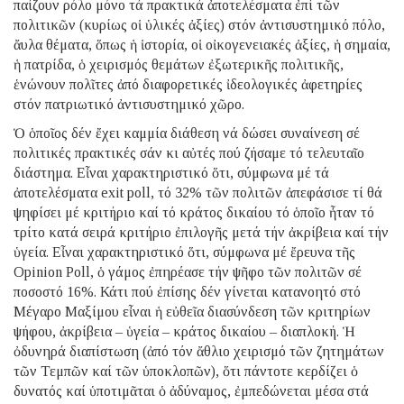
παίζουν ρόλο μόνο τά πρακτικά ἀποτελέσματα ἐπί τῶν
πολιτικῶν (κυρίως οἱ ὑλικές ἀξίες) στόν ἀντισυστημικό πόλο,
ἄυλα θέματα, ὅπως ἡ ἱστορία, οἱ οἰκογενειακές ἀξίες, ἡ σημαία,
ἡ πατρίδα, ὁ χειρισμός θεμάτων ἐξωτερικῆς πολιτικῆς,
ἑνώνουν πολῖτες ἀπό διαφορετικές ἰδεολογικές ἀφετηρίες
στόν πατριωτικό ἀντισυστημικό χῶρο.
Ὁ ὁποῖος δέν ἔχει καμμία διάθεση νά δώσει συναίνεση σέ
πολιτικές πρακτικές σάν κι αὐτές πού ζήσαμε τό τελευταῖο
διάστημα. Εἶναι χαρακτηριστικό ὅτι, σύμφωνα μέ τά
ἀποτελέσματα exit poll, τό 32% τῶν πολιτῶν ἀπεφάσισε τί θά
ψηφίσει μέ κριτήριο καί τό κράτος δικαίου τό ὁποῖο ἦταν τό
τρίτο κατά σειρά κριτήριο ἐπιλογῆς μετά τήν ἀκρίβεια καί τήν
ὑγεία. Εἶναι χαρακτηριστικό ὅτι, σύμφωνα μέ ἔρευνα τῆς
Opinion Poll, ὁ γάμος ἐπηρέασε τήν ψῆφο τῶν πολιτῶν σέ
ποσοστό 16%. Κάτι πού ἐπίσης δέν γίνεται κατανοητό στό
Μέγαρο Μαξίμου εἶναι ἡ εὐθεῖα διασύνδεση τῶν κριτηρίων
ψήφου, ἀκρίβεια – ὑγεία – κράτος δικαίου – διαπλοκή. Ἡ
ὀδυνηρά διαπίστωση (ἀπό τόν ἄθλιο χειρισμό τῶν ζητημάτων
τῶν Τεμπῶν καί τῶν ὑποκλοπῶν), ὅτι πάντοτε κερδίζει ὁ
δυνατός καί ὑποτιμᾶται ὁ ἀδύναμος, ἐμπεδώνεται μέσα στά