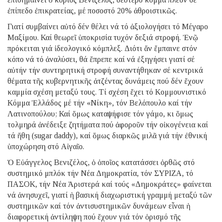
ἐπίπεδο ἐπικρατείας, μέ ποσοστό 20% ἀθροιστικῶς.
Γιατί συμβαίνει αὐτό δέν θέλει νά τό ἀξιολογήσει τό Μέγαρο
Μαξίμου. Καί θεωρεῖ ὑποκρισία τυχόν δεξιά στροφή. Ἐνῷ
πρόκειται γιά ἰδεολογικό κόμπλεξ. Διότι ἄν ἔμπαινε στόν
κόπο νά τό ἀναλύσει, θά ἔπρεπε καί νά ἐξηγήσει γιατί σέ
αὐτήν τήν συντηρητική στροφή συναντήθηκαν σέ κεντρικά
θέματα τῆς κυβερνητικῆς ἀτζέντας δυνάμεις πού δέν ἔχουν
καμμία σχέση μεταξύ τους. Τί σχέση ἔχει τό Κομμουνιστικό
Κόμμα Ἑλλάδος μέ τήν «Νίκη», τόν Βελόπουλο καί τήν
Λατινοπούλου; Καί ὅμως καταψήφισε τόν γάμο, κι ὅμως
τολμηρά ἀνέδειξε ζητήματα πού ἀφοροῦν τήν οἰκογένεια καί
τά ἤθη (sugar daddy), καί ὅμως διαρκῶς μιλᾶ γιά τήν ἐθνική
ὑποχώρηση στό Αἰγαῖο.
Ὁ Εὐάγγελος Βενιζέλος, ὁ ὁποῖος κατατάσσει ὀρθῶς στό
συστημικό μπλόκ τήν Νέα Δημοκρατία, τόν ΣΥΡΙΖΑ, τό
ΠΑΣΟΚ, τήν Νέα Ἀριστερά καί τούς «Δημοκράτες» φαίνεται
νά ἀνησυχεῖ, γιατί ἡ βασική διαχωριστική γραμμή μεταξύ τῶν
συστημικῶν καί τόν ἀντισυστημικῶν δυνάμεων εἶναι ἡ
διαφορετική ἀντίληψη πού ἔχουν γιά τόν ὁρισμό τῆς