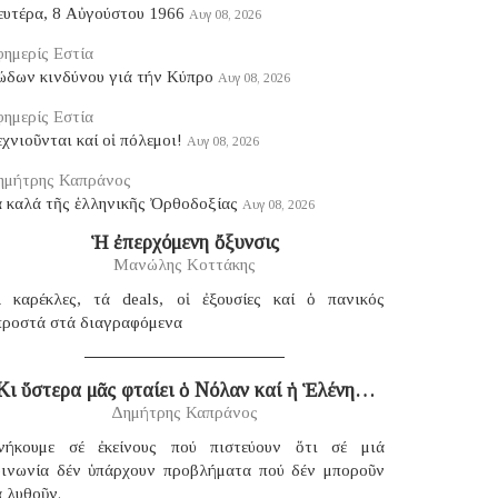
ευτέρα, 8 Αὐγούστου 1966
Αυγ 08, 2026
ημερίς Εστία
ώδων κινδύνου γιά τήν Κύπρο
Αυγ 08, 2026
ημερίς Εστία
χνιοῦνται καί οἱ πόλεμοι!
Αυγ 08, 2026
ημήτρης Καπράνος
ά καλά τῆς ἑλληνικῆς Ὀρθοδοξίας
Αυγ 08, 2026
Ἡ ἐπερχόμενη ὄξυνσις
Μανώλης Κοττάκης
ἱ καρέκλες, τά deals, οἱ ἐξουσίες καί ὁ πανικός
προστά στά διαγραφόμενα
Κι ὕστερα μᾶς φταίει ὁ Νόλαν καί ἡ Ἑλένη…
Δημήτρης Καπράνος
νήκουμε σέ ἐκείνους πού πιστεύουν ὅτι σέ μιά
οινωνία δέν ὑπάρχουν προβλήματα πού δέν μποροῦν
 λυθοῦν.