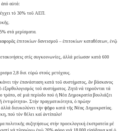
 ἀπό αὐτά:
λέγχει τό 30% τοῦ ΑΕΠ.
οκῆς.
5% στά μερίσματα.
ιαφορᾶς ἐπιτοκίων δανεισμοῦ – ἐπιτοκίων καταθέσεων, ἐνῷ
ετακινήσεις στίς συγκοινωνίες, ἀλλά μείωσαν κατά 600
ρισμα 2,8 δισ. εὐρώ στούς μετόχους.
 κάνει τήν ἐπανάσταση κατά τοῦ συστήματος, ἄν βάσκανος
ὁ ἐξορθολογισμός τοῦ συστήματος. Ζητᾶ νά τηροῦνται τά
ο τρόπο, σέ μιά περίοδο πού ἡ Νέα Δημοκρατία βουλιάζει
ἤ ἐντιμότητα». Στήν πραγματικότητα, ὁ πρώην
 ἀλλά διευκολύνει τήν ψῆφο κατά τῆς Νέας Δημοκρατίας.
κη, πού τόν θέλει καί ἀντίπαλο!
θέμα πολιτικῆς συζητήσεως στήν προεκλογική ἐκστρατεία μέ
 γιατί νά πληρώνω ἐγώ 20% φόρο γιά 18.000 εἰσόδημα καί ὁ