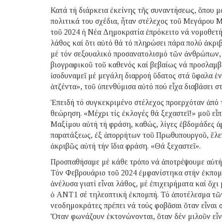
Κατά τή διάρκεια ἐκείνης τῆς συναντήσεως, ὅπου μο
πολιτικά του σχέδια, ἦταν στέλεχος τοῦ Μεγάρου 
τοῦ 2024 ἡ Νέα Δημοκρατία ἐπρόκειτο νά νομοθετήσ
λάθος καί ὅτι αὐτό θά τό πληρώσει πάρα πολύ ἀκρ
μέ τόν σεξουαλικό προσανατολισμό τῶν ἀνθρώπων, ἀ
βιογραφικοῦ τοῦ καθενός καί βεβαίως νά προσλαμβ
ἰσοδυναμεῖ μέ μεγάλη διαρροή ὕδατος στά ὕφαλα ἑν
ἀτζέντα», τοῦ ὑπενθύμισα αὐτό πού εἶχα διαβάσει σ
Ἐπειδή τό συγκεκριμένο στέλεχος προερχόταν ἀπό τ
θεώρηση. «Μέχρι τίς ἐκλογές θά ξεχαστεῖ!» μοῦ εἶπ
Μαξίμου αὐτή τή φράση, καθώς, λίγες ἑβδομάδες ἀρ
παρατάξεως, ἐξ ἀπορρήτων τοῦ Πρωθυπουργοῦ, ἔλε
ἀκριβῶς αὐτή τήν ἴδια φράση. «Θά ξεχαστεῖ».
Προσπαθήσαμε μέ κάθε τρόπο νά ἀποτρέψουμε αὐτήν
Τόν Φεβρουάριο τοῦ 2024 ἐμφανίστηκα στήν ἐκπο
ἀνέλυσα γιατί εἶναι λάθος, μέ ἐπιχειρήματα καί ὄχ
ὁ ΑΝΤ1 σέ τηλεοπτική ἐκπομπή. Τό ἀποτέλεσμα τῶ
νεοδημοκράτες πρέπει νά τούς φοβᾶσαι ὅταν εἶναι σ
Ὅταν φωνάζουν ἐκτονώνονται, ὅταν δέν μιλοῦν εἶν