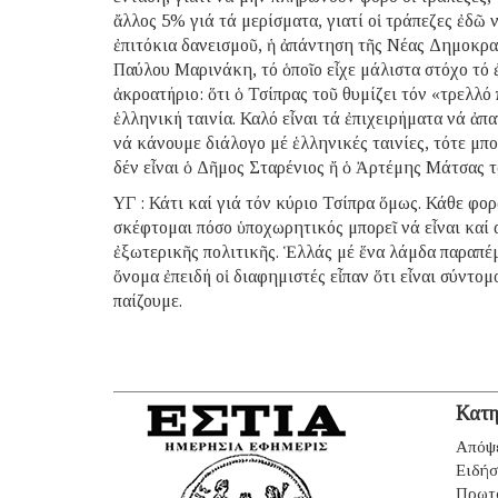
ἄλλος 5% γιά τά μερίσματα, γιατί οἱ τράπεζες ἐδῶ
ἐπιτόκια δανεισμοῦ, ἡ ἀπάντηση τῆς Νέας Δημοκρ
Παύλου Μαρινάκη, τό ὁποῖο εἶχε μάλιστα στόχο τό 
ἀκροατήριο: ὅτι ὁ Τσίπρας τοῦ θυμίζει τόν «τρελλ
ἑλληνική ταινία. Καλό εἶναι τά ἐπιχειρήματα νά ἀπ
νά κάνουμε διάλογο μέ ἑλληνικές ταινίες, τότε μπο
δέν εἶναι ὁ Δῆμος Σταρένιος ἤ ὁ Ἀρτέμης Μάτσας τ
ΥΓ : Κάτι καί γιά τόν κύριο Τσίπρα ὅμως. Κάθε φ
σκέφτομαι πόσο ὑποχωρητικός μπορεῖ νά εἶναι καί 
ἐξωτερικῆς πολιτικῆς. Ἑλλάς μέ ἕνα λάμδα παραπέμ
ὄνομα ἐπειδή οἱ διαφημιστές εἶπαν ὅτι εἶναι σύντομ
παίζουμε.
Κατη
Απόψ
Ειδήσ
Πρωτ