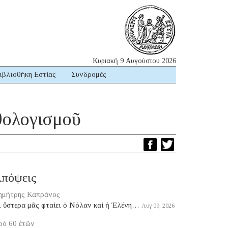
Κυριακή 9 Αυγούστου 2026
ιβλιοθήκη Εστίας
Συνδρομές
ρθολογισμοῦ
πόψεις
ημήτρης Καπράνος
ι ὕστερα μᾶς φταίει ὁ Νόλαν καί ἡ Ἑλένη…
Αυγ 09, 2026
ρό 60 ἐτῶν