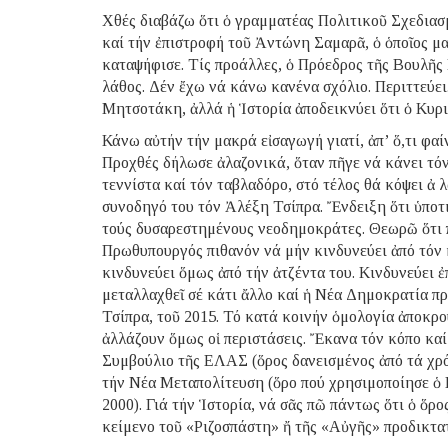
Χθές διαβάζω ὅτι ὁ γραμματέας Πολιτικοῦ Σχεδια
καί τήν ἐπιστροφή τοῦ Ἀντώνη Σαμαρᾶ, ὁ ὁποῖος μα
καταψήφισε. Τίς προάλλες, ὁ Πρόεδρος τῆς Βουλῆς
λάθος. Δέν ἔχω νά κάνω κανένα σχόλιο. Περιττεύει
Μητσοτάκη, ἀλλά ἡ Ἱστορία ἀποδεικνύει ὅτι ὁ Κυρι
Κάνω αὐτήν τήν μακρά εἰσαγωγή γιατί, ἀπ’ ὅ,τι φαί
Προχθές δήλωσε ἀλαζονικά, ὅταν πῆγε νά κάνει τ
τεννίστα καί τόν ταβλαδόρο, στό τέλος θά κόψει ἀ 
συνοδηγό του τόν Ἀλέξη Τσίπρα. Ἔνδειξη ὅτι ὑποτι
τούς δυσαρεστημένους νεοδημοκράτες. Θεωρῶ ὅτι 
Πρωθυπουργός πιθανόν νά μήν κινδυνεύει ἀπό τόν 
κινδυνεύει ὅμως ἀπό τήν ἀτζέντα του. Κινδυνεύει 
μεταλλαχθεῖ σέ κάτι ἄλλο καί ἡ Νέα Δημοκρατία π
Τσίπρα, τοῦ 2015. Τό κατά κοινήν ὁμολογία ἀποκρο
ἀλλάζουν ὅμως οἱ περιστάσεις. Ἔκανα τόν κόπο κα
Συμβούλιο τῆς ΕΛΑΣ (ὅρος δανεισμένος ἀπό τά χρό
τήν Νέα Μεταπολίτευση (ὅρο πού χρησιμοποίησε ὁ
2000). Γιά τήν Ἱστορία, νά σᾶς πῶ πάντως ὅτι ὁ ὅρ
κείμενο τοῦ «Ριζοσπάστη» ἤ τῆς «Αὐγῆς» προδικτα