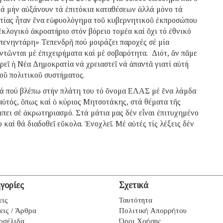
 νά μήν αὐξάνουν τά ἐπιτόκια καταθέσεων ἀλλά μόνο τά
ατίας ἦταν ἕνα εὐφυολόγημα τοῦ κυβερνητικοῦ ἐκπροσώπου
ἐκλογικό ἀκροατήριο στόν βόρειο τομέα καί ὄχι τό ἐθνικό
ό πενηντάρη» Τεπενδρῆ πού μοιράζει παροχές σέ μία
αντῶνται μέ ἐπιχειρήματα καί μέ σοβαρότητα. Διότ, ἄν πᾶμε
ρεῖ ἡ Νέα Δημοκρατία νά χρειαστεῖ νά ἀπαντᾶ γιατί αὐτή
οῦ πολιτικοῦ συστήματος.
ορά πού βλέπω στήν πλάτη του τό ὄνομα ΕΛΑΣ μέ ἕνα λάμδα
αὐτός, ὅπως καί ὁ κύριος Μητσοτάκης, στά θέματα τῆς
πει σέ ἀκρωτηριασμό. Στά μάτια μας δέν εἶναι ἐπιτυχημένο
ο καί θά διαδοθεῖ εὔκολα. Ἐνοχλεῖ. Μέ αὐτές τίς λέξεις δέν
γορίες
Σχετικά
εις
Ταυτότητα
εις / Άρθρα
Πολιτική Απορρήτου
οσέλιδα
Όροι Χρήσης