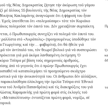
σμοῦ τῆς Νέας Δημοκρατίας ζήτησε τήν ἀκύρωση τοῦ γάμου
ζί μέ ἄλλους 55 βουλευτές τῆς Νέας Δημοκρατίας τόν
 Νικήτας Κακλαμάνης ἀναγνώρισε ὅτι ἡ ψήφισή του ἦταν
. Ἐμεῖς ὑποτίθεται ὅτι «πολεμούσαμε» τότε τόν Κυριάκο
άκος πολεμοῦσε τόν ἑαυτό του. Δέν χρειαζόταν συμπαίκτη.
Π
νεται, ὁ Πρωθυπουργός συνεχίζει νά πολεμᾶ τόν ἑαυτό του.
όν ραλλίστα στό «Ἀκρόπολις» (προηγουμένως ὑποδύθηκε τόν
λα Γεωργίτσης καί τήν… φαβορίτα), ὅτι θά ἤθελε γιά
μᾶ τόν ἀντίπαλό του, τόν θεωρεῖ βολικό γιά νά συσπειρώσει
Ὁ
πρόκειται γιά μιά ἀκόμα λανθασμένη ἐκτίμηση. Ὁ
κ
κύριο Τσίπρα μέ βάση τούς σημερινούς ἀριθμούς,
ἄ
ἐπίσης ἀπό τό γεγονός ὅτι ὁ πρώην Πρωθυπουργός ἔχει
ροσπαθεῖ νά καταπολεμήσει τό προηγούμενο σκιάχτρο
υστικό γιά τήν ἀνικανότητά του. Οἱ ἄνθρωποι δέν ἀλλάζουν,
ί παρακολούθησα ὁλόκληρη τήν ὁμιλία Τσίπρα στό Ἐθνικό
νια τοῦ Ἀνδρέα Παπανδρέου) καί τίς διακηρύξεις του γιά
το
 Κώστας Καραμανλῆς γιά πρώτη φορά στίς ἐκλογές τοῦ
ος «Μεταπολίτευση» ἐντοπίζεται πρώτη φορά, νομίζω, σέ
τορικά.