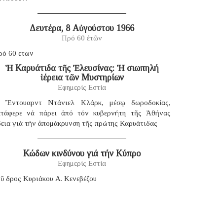
Δευτέρα, 8 Αὐγούστου 1966
Πρό 60 ἐτῶν
ρό 60 ετων
Ἡ Καρυάτιδα τῆς Ἐλευσίνας: Ἡ σιωπηλή
ἱέρεια τῶν Μυστηρίων
Εφημερίς Εστία
 Ἔντουαρντ Ντάνιελ Κλάρκ, μέσῳ δωροδοκίας,
ατάφερε νά πάρει ἀπό τόν κυβερνήτη τῆς Ἀθήνας
δεια γιά τήν ἀπομάκρυνση τῆς πρώτης Καρυάτιδας
Κώδων κινδύνου γιά τήν Κύπρο
Εφημερίς Εστία
ῦ δρος Κυριάκου Α. Κενεβέζου