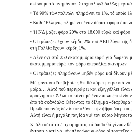
σκίσουμε τά μνημόνια». Σταχυολογῶ ἁπλῶς μερικά
• Τό 99% τῶν πολιτῶν πληρώνει τό 1%, τό ὁποῖο ἐ
• Κάθε Ἕλληνας πληρώνει ἕναν ἀόρατο φόρο διαπλ
• Ἡ ΝΔ βάζει φόρο 20% στά 18.000 εὐρώ καί φόρο 
• Οἱ τράπεζες ἔχουν κέρδη 2% τοῦ ΑΕΠ λόγῳ τῆς δ
στή Γαλλία ἔχουν κέρδη 1%.
• Λένε ὄχι στά 250 ἑκατομμύρια εὐρώ γιά δωρεάν μ
ἑκατομμύρια εὐρώ τόν φόρο ὑπεραξίας ἀκινήτων.
• Οἱ τράπεζες πληρώνουν μηδέν φόρο καί δίνουν μέ
Μή φανταστεῖτε βεβαίως ὅτι θά πάρει μέτρα γιά νά
μοῖρα… Αὐτό πού περιγράφει καί ἐξαγγέλλει εἶναι 
προσχήματα. Ἀλλά τό κάνει μέ ἕναν πολύ ἐπικίνδυν
ἀπό τά σκάνδαλα. Θέτοντας τό δίλημμα «διαφθορά 
Πρωθυπουργός δέν διευκολύνει τήν ψῆφο ὑπέρ του,
Αὐτή εἶναι ἡ μεγάλη παγίδα γιά τόν κύριο Μητσοτά
Σ’ ὅλα αὐτά τά ἐπιχειρήματα, τά ὁποῖα θά γίνουν 
ἔνταση, γιατί νά μήν πληρώνουν φόρο οἱ τράπεζες,