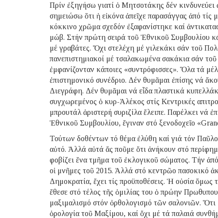
Πρίν ἐξηγήσω γιατί ὁ Μητσοτάκης δέν κινδυνεύει ἀ
σημειώσω ὅτι ἡ εἰκόνα ἀπεῖχε παρασάγγας ἀπό τίς 
κόκκινο χρῶμα σχεδόν ἐξαφανίστηκε καί ἀντικατασ
μώβ. Στήν πρώτη σειρά τοῦ Ἐθνικοῦ Συμβουλίου κά
μέ γραβάτες. Ὄχι στελέχη μέ γιλεκάκι σάν τοῦ Πολ
πανεπιστημιακοί μέ τσαλακωμένα σακάκια σάν τοῦ 
ἐμφανίζονταν κάποιες «συντρόφισσες». Ὅλα τά μέλ
ἐπιστημονικό συνέδριο. Δέν θυμᾶμαι ἐπίσης νά ἄκο
Διεγράφη. Δέν θυμᾶμαι νά εἶδα πλαστικά κυπελλάκ
συγχωρεμένος ὁ κυρ-Ἀλέκος στίς Κεντρικές απιτρο
μπρουτάλ ἀριστερή συριζίλα ἔλειπε. Παρέλκει νά ἐ
Ἐθνικοῦ Συμβουλίου, ἔγιναν στό ξενοδοχεῖο «Gra
Τούτων δοθέντων τό θέμα ἐλύθη καί γιά τόν Παῦλο
αὐτό. Ἀλλά αὐτά ἄς ποῦμε ὅτι ἀνήκουν στό περίφημ
φοβίζει ἕνα τμῆμα τοῦ ἐκλογικοῦ σώματος. Τήν ἀπό
οἱ μνῆμες τοῦ 2015. Ἀλλά στό κεντρῶο πασοκικό ἀκ
Δημοκρατία, ἔχει τίς προϋποθέσεις. Ἡ οὐσία ὅμως 
ἔθεσε στό τέλος τῆς ὁμιλίας του ὁ πρώην Πρωθυπο
μαξιμαλισμό στόν ὀρθολογισμό τῶν σαλονιῶν. Ὅτι 
ὁρολογία τοῦ Μαξίμου, καί ὄχι μέ τά παλαιά συνθήμ