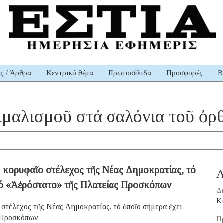
ις / Άρθρα
Κεντρικό θέμα
Πρωτοσέλιδα
Προσφορές
Β
αξιμαλισμοῦ στά σαλόνια τοῦ ὀ
 κορυφαῖο στέλεχος τῆς Νέας Δημοκρατίας, τό
Α
τό «Ἀἐρόστατο» τῆς Πλατείας Προσκόπων
Δ
Κ
στέλεχος τῆς Νέας Δημοκρατίας, τό ὁποῖο σήμερα ἔχει
 Προσκόπων.
Π