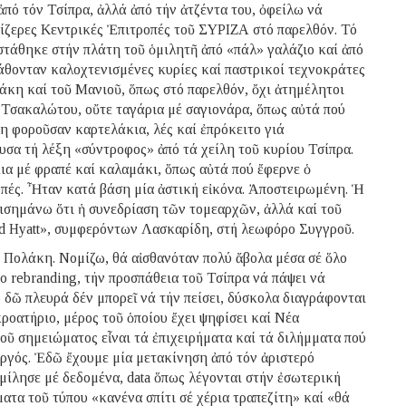
πό τόν Τσίπρα, ἀλλά ἀπό τήν ἀτζέντα του, ὀφείλω νά
μίζερες Κεντρικές Ἐπιτροπές τοῦ ΣΥΡΙΖΑ στό παρελθόν. Τό
τάθηκε στήν πλάτη τοῦ ὁμιλητῆ ἀπό «πάλ» γαλάζιο καί ἀπό
θονταν καλοχτενισμένες κυρίες καί παστρικοί τεχνοκράτες
άκη καί τοῦ Μανιοῦ, ὅπως στό παρελθόν, ὄχι ἀτημέλητοι
Τσακαλώτου, οὔτε ταγάρια μέ σαγιονάρα, ὅπως αὐτά πού
η φοροῦσαν καρτελάκια, λές καί ἐπρόκειτο γιά
υσα τή λέξη «σύντροφος» ἀπό τά χείλη τοῦ κυρίου Τσίπρα.
ια μέ φραπέ καί καλαμάκι, ὅπως αὐτά πού ἔφερνε ὁ
πές. Ἦταν κατά βάση μία ἀστική εἰκόνα. Ἀποστειρωμένη. Ἡ
πισημάνω ὅτι ἡ συνεδρίαση τῶν τομεαρχῶν, ἀλλά καί τοῦ
nd Hyatt», συμφερόντων Λασκαρίδη, στή λεωφόρο Συγγροῦ.
 Πολάκη. Νομίζω, θά αἰσθανόταν πολύ ἄβολα μέσα σέ ὅλο
ο rebranding, τήν προσπάθεια τοῦ Τσίπρα νά πάψει νά
 δῶ πλευρά δέν μπορεῖ νά τήν πείσει, δύσκολα διαγράφονται
ροατήριο, μέρος τοῦ ὁποίου ἔχει ψηφίσει καί Νέα
τοῦ σημειώματος εἶναι τά ἐπιχειρήματα καί τά διλήμματα πού
υργός. Ἐδῶ ἔχουμε μία μετακίνηση ἀπό τόν ἀριστερό
μίλησε μέ δεδομένα, data ὅπως λέγονται στήν ἐσωτερική
ατα τοῦ τύπου «κανένα σπίτι σέ χέρια τραπεζίτη» καί «θά