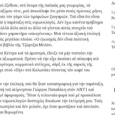
Δ
ῦ ἐξέθεσε, στό ὄνομα τῆς παλαιᾶς μας γνωριμίας, τά
Μαξίμου τότε, μοῦ ἀποκάλυψε ὅτι μέσα στούς πρώτους μῆνες
Εφ
ει τόν γάμο τῶν ὁμόφυλων ζευγαριῶν. Τοῦ εἶπα ὅτι εἶναι
Κ
ιβά ἡ παράταξη στίς εὐρωεκλογές. Δέν ἔχω κανένα πρόβλημα
Εφ
λλά ἄλλο αὐτό κι ἄλλο νά γίνεται αὐτός στοιχεῖο τοῦ
Ξε
άνει χαρακτῆρα «οἰκογένειας». Μιά τέτοια ἀξιακή ἐπιλογή
ός μεγάλου πλοίου. «Ὁ ἐγωισμός δέν εἶναι πολιτική
Δ
τό βιβλίο τῆς Τζώρτζια Μελόνι.
Τ
ό Κέντρο καί τά ἀριστερά, ἔδειξε νά μήν πιστεύει τήν
ε ἀξιωματικά. Πρέπει νά τήν εἶχε ἀκούσει σέ σύσκεψη στό
γότερα, κομματικό στέλεχος, σάρξ ἐκ τῆς σαρκός τῆς
Ο
γε στοῦ «Πήτ» στό Κολωνάκι πίνοντας τόν καφέ του
μ
 τήν ἐπιλογή, πού θά ἦταν καταστροφική γιά τήν παράταξη.
μπή τοῦ ἀείμνηστου Γιώργου Παπαδάκη στόν ΑΝΤ1 καί
ι μέ ἀφορισμούς. Ἦταν ἡ τελευταία φορά πού μέ προσκάλεσε
ν εὐρωεκλογῶν δυστυχῶς δικαίωσε τήν ἐκτίμησή μου. Τούς
Ἀ
ιωπηλοί καί δέν μιλοῦν, ὄχι ὅταν φωνάζουν καί ἀπειλοῦν.
κ
αι θυμωμένοι.
νά